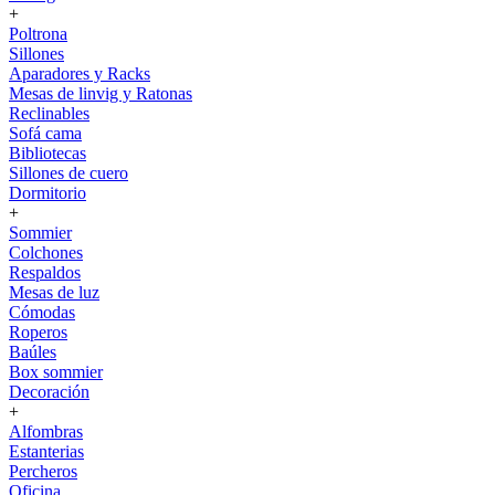
+
Poltrona
Sillones
Aparadores y Racks
Mesas de linvig y Ratonas
Reclinables
Sofá cama
Bibliotecas
Sillones de cuero
Dormitorio
+
Sommier
Colchones
Respaldos
Mesas de luz
Cómodas
Roperos
Baúles
Box sommier
Decoración
+
Alfombras
Estanterias
Percheros
Oficina