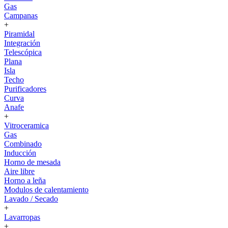
Gas
Campanas
+
Piramidal
Integración
Telescópica
Plana
Isla
Techo
Purificadores
Curva
Anafe
+
Vitroceramica
Gas
Combinado
Inducción
Horno de mesada
Aire libre
Horno a leña
Modulos de calentamiento
Lavado / Secado
+
Lavarropas
+