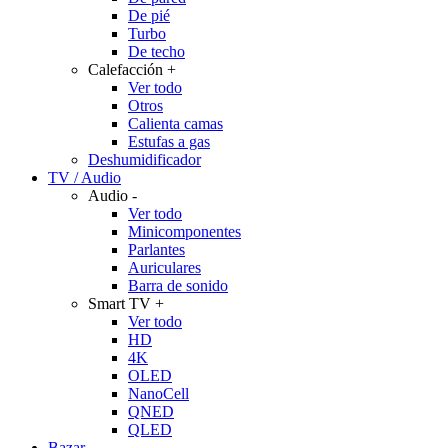
De pié
Turbo
De techo
Calefacción
+
Ver todo
Otros
Calienta camas
Estufas a gas
Deshumidificador
TV / Audio
Audio
-
Ver todo
Minicomponentes
Parlantes
Auriculares
Barra de sonido
Smart TV
+
Ver todo
HD
4K
OLED
NanoCell
QNED
QLED
Bazar