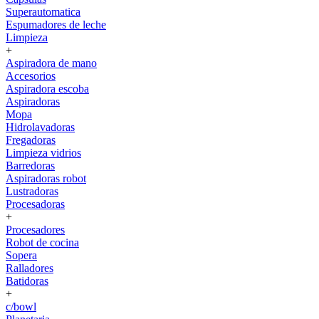
Superautomatica
Espumadores de leche
Limpieza
+
Aspiradora de mano
Accesorios
Aspiradora escoba
Aspiradoras
Mopa
Hidrolavadoras
Fregadoras
Limpieza vidrios
Barredoras
Aspiradoras robot
Lustradoras
Procesadoras
+
Procesadores
Robot de cocina
Sopera
Ralladores
Batidoras
+
c/bowl