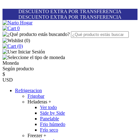
DESCUENTO EXTRA POR TRANSFERENCIA
DESCUENTO EXTRA POR TRANSFERENCIA
0
(
0
)
(0)
Iniciar Sesión
Moneda
Según producto
$
USD
Refrigeracion
Frigobar
Heladeras
+
Ver todo
Side by Side
Panelable
Frio húmedo
Frío seco
Freezer
+