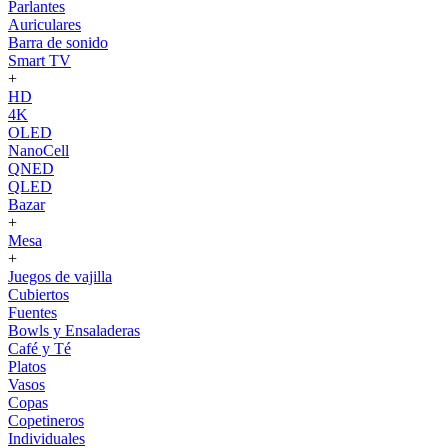
Parlantes
Auriculares
Barra de sonido
Smart TV
+
HD
4K
OLED
NanoCell
QNED
QLED
Bazar
+
Mesa
+
Juegos de vajilla
Cubiertos
Fuentes
Bowls y Ensaladeras
Café y Té
Platos
Vasos
Copas
Copetineros
Individuales