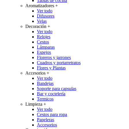
Tablas de cocina
Aromatizadores
+
Ver todo
Difusores
Velas
Decoración
+
Ver todo
Relojes
Cestos
Lámparas
Espejos
Floreros y jarrones
Cuadros y portarretratos
Flores y Plantas
Accesorios
+
Ver todo
Bandejas
Soporte para capsulas
Bar y coctelería
Termicos
Limpieza
+
Ver todo
Cestos para ropa
Papeleras
Accesorios