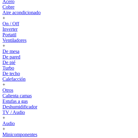
Acero
Cobre
Aire acondicionado
+
On / Off
Inverter
Portatil
Ventiladores
+
De mesa
De pared
De pié
Turbo
De techo
Calefacción
+
Otros
Calienta camas
Estufas a gas
Deshumidificador
TV / Audio
+
Audio
+
Minicomponentes