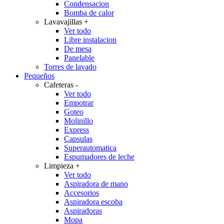
Condensacion
Bomba de calor
Lavavajillas
+
Ver todo
Libre instalacion
De mesa
Panelable
Torres de lavado
Pequeños
Cafeteras
-
Ver todo
Empotrar
Goteo
Molinillo
Express
Capsulas
Superautomatica
Espumadores de leche
Limpieza
+
Ver todo
Aspiradora de mano
Accesorios
Aspiradora escoba
Aspiradoras
Mopa