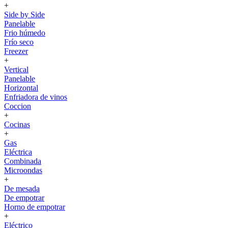
+
Side by Side
Panelable
Frio húmedo
Frío seco
Freezer
+
Vertical
Panelable
Horizontal
Enfriadora de vinos
Coccion
+
Cocinas
+
Gas
Eléctrica
Combinada
Microondas
+
De mesada
De empotrar
Horno de empotrar
+
Eléctrico