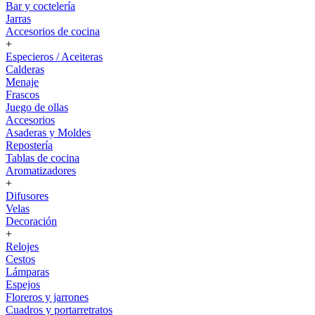
Bar y coctelería
Jarras
Accesorios de cocina
+
Especieros / Aceiteras
Calderas
Menaje
Frascos
Juego de ollas
Accesorios
Asaderas y Moldes
Repostería
Tablas de cocina
Aromatizadores
+
Difusores
Velas
Decoración
+
Relojes
Cestos
Lámparas
Espejos
Floreros y jarrones
Cuadros y portarretratos