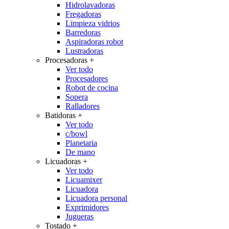
Hidrolavadoras
Fregadoras
Limpieza vidrios
Barredoras
Aspiradoras robot
Lustradoras
Procesadoras
+
Ver todo
Procesadores
Robot de cocina
Sopera
Ralladores
Batidoras
+
Ver todo
c/bowl
Planetaria
De mano
Licuadoras
+
Ver todo
Licuamixer
Licuadora
Licuadora personal
Exprimidores
Jugueras
Tostado
+