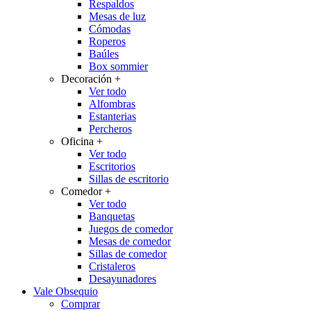
Respaldos
Mesas de luz
Cómodas
Roperos
Baúles
Box sommier
Decoración
+
Ver todo
Alfombras
Estanterias
Percheros
Oficina
+
Ver todo
Escritorios
Sillas de escritorio
Comedor
+
Ver todo
Banquetas
Juegos de comedor
Mesas de comedor
Sillas de comedor
Cristaleros
Desayunadores
Vale Obsequio
Comprar