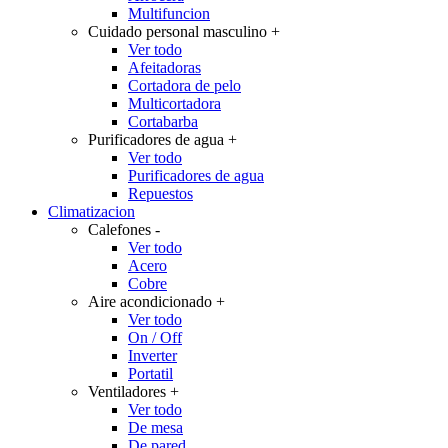
Multifuncion
Cuidado personal masculino
+
Ver todo
Afeitadoras
Cortadora de pelo
Multicortadora
Cortabarba
Purificadores de agua
+
Ver todo
Purificadores de agua
Repuestos
Climatizacion
Calefones
-
Ver todo
Acero
Cobre
Aire acondicionado
+
Ver todo
On / Off
Inverter
Portatil
Ventiladores
+
Ver todo
De mesa
De pared