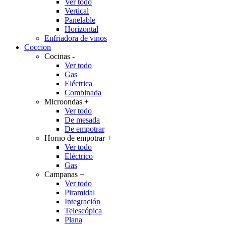
Ver todo
Vertical
Panelable
Horizontal
Enfriadora de vinos
Coccion
Cocinas
-
Ver todo
Gas
Eléctrica
Combinada
Microondas
+
Ver todo
De mesada
De empotrar
Horno de empotrar
+
Ver todo
Eléctrico
Gas
Campanas
+
Ver todo
Piramidal
Integración
Telescópica
Plana