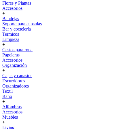
Flores y Plantas
Accesorios
+
Bandejas
Soporte para capsulas
Bar y coctelería
Termicos
Limpieza
+
Cestos para ropa
Papeleras
Accesorios
Organización
+
Cajas y canastos
Escurridores
Organizadores
Textil
Baño
+
Alfombras
Accesorios
Muebles
+
Living