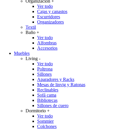
Organización
+
Ver todo
Cajas y canastos
Escurridores
Organizadores
Textil
Baño
+
Ver todo
Alfombras
Accesorios
Muebles
Living
-
Ver todo
Poltrona
Sillones
Aparadores y Racks
Mesas de linvig y Ratonas
Reclinables
Sofá cama
Bibliotecas
Sillones de cuero
Dormitorio
+
Ver todo
Sommier
Colchones