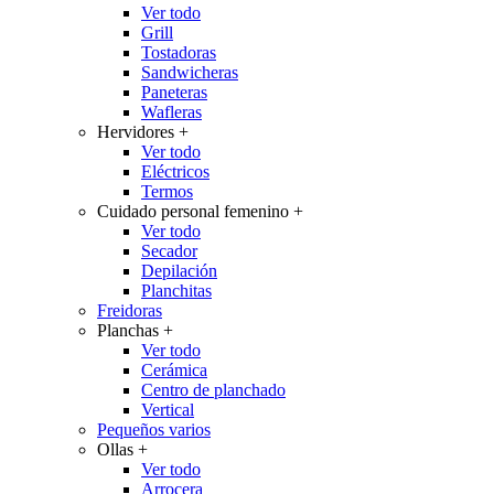
Ver todo
Grill
Tostadoras
Sandwicheras
Paneteras
Wafleras
Hervidores
+
Ver todo
Eléctricos
Termos
Cuidado personal femenino
+
Ver todo
Secador
Depilación
Planchitas
Freidoras
Planchas
+
Ver todo
Cerámica
Centro de planchado
Vertical
Pequeños varios
Ollas
+
Ver todo
Arrocera