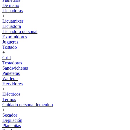
Planetaria
De mano
Licuadoras
+
Licuamixer
Licuadora
Licuadora personal
Exprimidores
Jugueras
Tostado
+
Grill
Tostadoras
Sandwicheras
Paneteras
Wafleras
Hervidores
+
Eléctricos
Termos
Cuidado personal femenino
+
Secador
Depilación
Planchitas