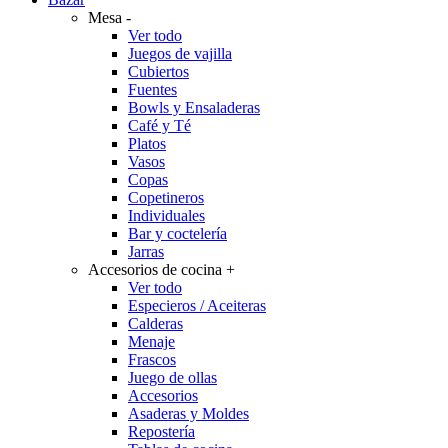
Mesa
-
Ver todo
Juegos de vajilla
Cubiertos
Fuentes
Bowls y Ensaladeras
Café y Té
Platos
Vasos
Copas
Copetineros
Individuales
Bar y coctelería
Jarras
Accesorios de cocina
+
Ver todo
Especieros / Aceiteras
Calderas
Menaje
Frascos
Juego de ollas
Accesorios
Asaderas y Moldes
Repostería