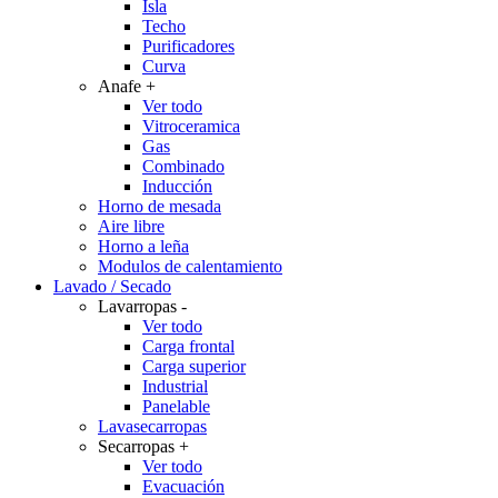
Isla
Techo
Purificadores
Curva
Anafe
+
Ver todo
Vitroceramica
Gas
Combinado
Inducción
Horno de mesada
Aire libre
Horno a leña
Modulos de calentamiento
Lavado / Secado
Lavarropas
-
Ver todo
Carga frontal
Carga superior
Industrial
Panelable
Lavasecarropas
Secarropas
+
Ver todo
Evacuación