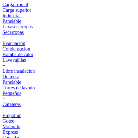
Carga frontal
Carga superior
Industrial
Panelable
Lavasecarropas
Secarropas
+
Evacuación
Condensacion
Bomba de calor
Lavavajillas
+
Libre instalacion
De mesa
Panelable
Torres de lavado
Pequeños
+
Cafeteras
+
Empotrar
Goteo
Molinillo
Express
Capsulas