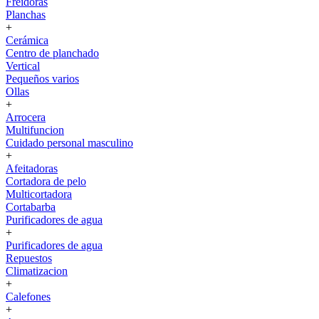
Freidoras
Planchas
+
Cerámica
Centro de planchado
Vertical
Pequeños varios
Ollas
+
Arrocera
Multifuncion
Cuidado personal masculino
+
Afeitadoras
Cortadora de pelo
Multicortadora
Cortabarba
Purificadores de agua
+
Purificadores de agua
Repuestos
Climatizacion
+
Calefones
+