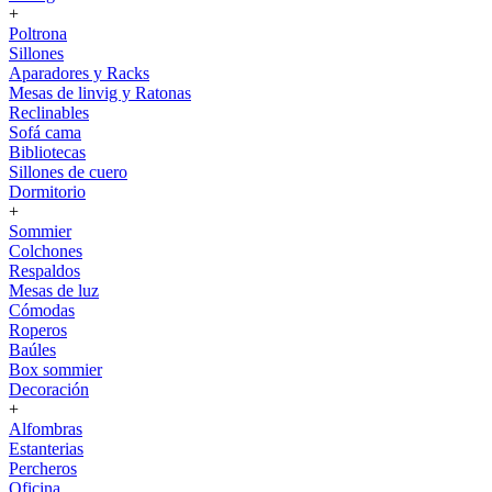
+
Poltrona
Sillones
Aparadores y Racks
Mesas de linvig y Ratonas
Reclinables
Sofá cama
Bibliotecas
Sillones de cuero
Dormitorio
+
Sommier
Colchones
Respaldos
Mesas de luz
Cómodas
Roperos
Baúles
Box sommier
Decoración
+
Alfombras
Estanterias
Percheros
Oficina