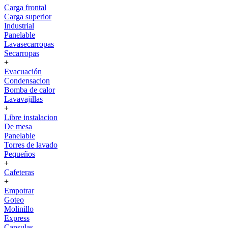
Carga frontal
Carga superior
Industrial
Panelable
Lavasecarropas
Secarropas
+
Evacuación
Condensacion
Bomba de calor
Lavavajillas
+
Libre instalacion
De mesa
Panelable
Torres de lavado
Pequeños
+
Cafeteras
+
Empotrar
Goteo
Molinillo
Express
Capsulas