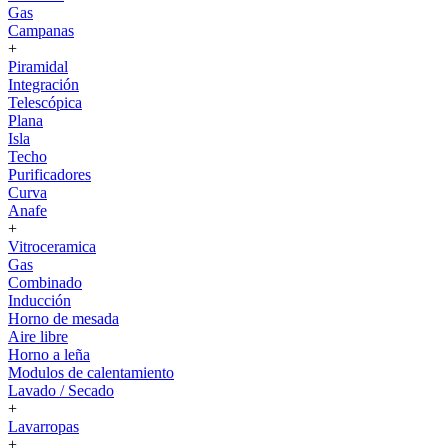
Gas
Campanas
+
Piramidal
Integración
Telescópica
Plana
Isla
Techo
Purificadores
Curva
Anafe
+
Vitroceramica
Gas
Combinado
Inducción
Horno de mesada
Aire libre
Horno a leña
Modulos de calentamiento
Lavado / Secado
+
Lavarropas
+