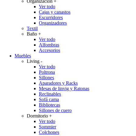
Organización
+
Ver todo
Cajas y canastos
Escurridores
Organizadores
Textil
Baño
+
Ver todo
Alfombras
Accesorios
Muebles
Living
-
Ver todo
Poltrona
Sillones
Aparadores y Racks
Mesas de linvig y Ratonas
Reclinables
Sofá cama
Bibliotecas
Sillones de cuero
Dormitorio
+
Ver todo
Sommier
Colchones