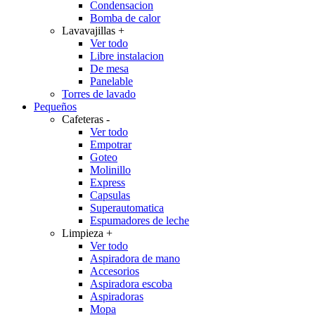
Condensacion
Bomba de calor
Lavavajillas
+
Ver todo
Libre instalacion
De mesa
Panelable
Torres de lavado
Pequeños
Cafeteras
-
Ver todo
Empotrar
Goteo
Molinillo
Express
Capsulas
Superautomatica
Espumadores de leche
Limpieza
+
Ver todo
Aspiradora de mano
Accesorios
Aspiradora escoba
Aspiradoras
Mopa