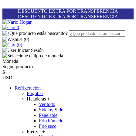
DESCUENTO EXTRA POR TRANSFERENCIA
DESCUENTO EXTRA POR TRANSFERENCIA
0
(
0
)
(0)
Iniciar Sesión
Moneda
Según producto
$
USD
Refrigeracion
Frigobar
Heladeras
+
Ver todo
Side by Side
Panelable
Frio húmedo
Frío seco
Freezer
+