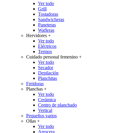
Ver todo
Grill
Tostadoras
Sandwicheras
Paneteras
Wafleras
Hervidores
+
Ver todo
Eléctricos
Termos
Cuidado personal femenino
+
Ver todo
Secador
Depilación
Planchitas
Freidoras
Planchas
+
Ver todo
Cerámica
Centro de planchado
Vertical
Pequeños varios
Ollas
+
Ver todo
Arrocera