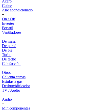
Acero
Cobre
Aire acondicionado
+
On / Off
Inverter
Portatil
Ventiladores
+
De mesa
De pared
De pié
Turbo
De techo
Calefacción
+
Otros
Calienta camas
Estufas a gas
Deshumidificador
TV / Audio
+
Audio
+
Minicomponentes