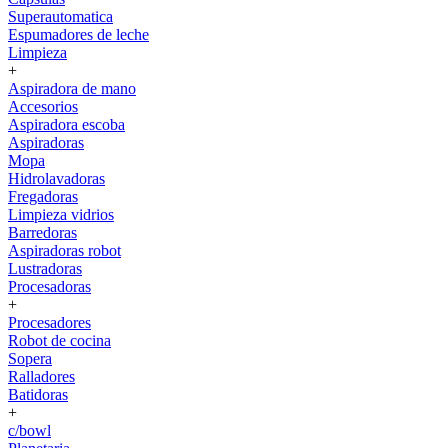
Superautomatica
Espumadores de leche
Limpieza
+
Aspiradora de mano
Accesorios
Aspiradora escoba
Aspiradoras
Mopa
Hidrolavadoras
Fregadoras
Limpieza vidrios
Barredoras
Aspiradoras robot
Lustradoras
Procesadoras
+
Procesadores
Robot de cocina
Sopera
Ralladores
Batidoras
+
c/bowl