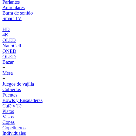
Parlantes
Auriculares
Barra de sonido
Smart TV
+
HD
4K
OLED
NanoCell
QNED
QLED
Bazar
+
Mesa
+
Juegos de vajilla
Cubiertos
Fuentes
Bowls y Ensaladeras
Café y Té
Platos
Vasos
Copas
Copetineros
Individuales