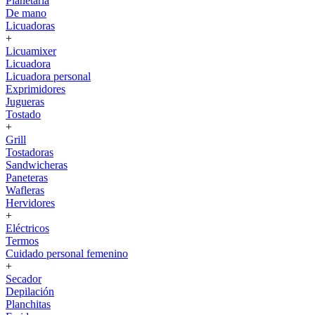
Planetaria
De mano
Licuadoras
+
Licuamixer
Licuadora
Licuadora personal
Exprimidores
Jugueras
Tostado
+
Grill
Tostadoras
Sandwicheras
Paneteras
Wafleras
Hervidores
+
Eléctricos
Termos
Cuidado personal femenino
+
Secador
Depilación
Planchitas