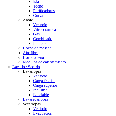
Isla
Techo
Purificadores
Curva
Anafe
+
Ver todo
Vitroceramica
Gas
Combinado
Inducción
Horno de mesada
Aire libre
Horno a leña
Modulos de calentamiento
Lavado / Secado
Lavarropas
-
Ver todo
Carga frontal
Carga superior
Industrial
Panelable
Lavasecarropas
Secarropas
+
Ver todo
Evacuación