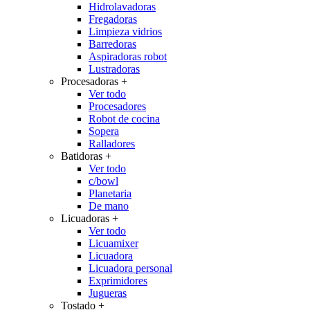
Hidrolavadoras
Fregadoras
Limpieza vidrios
Barredoras
Aspiradoras robot
Lustradoras
Procesadoras
+
Ver todo
Procesadores
Robot de cocina
Sopera
Ralladores
Batidoras
+
Ver todo
c/bowl
Planetaria
De mano
Licuadoras
+
Ver todo
Licuamixer
Licuadora
Licuadora personal
Exprimidores
Jugueras
Tostado
+