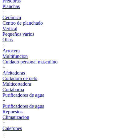
Freidoras
Planchas
+
Cerámica
Centro de planchado
Vertical
Pequeños varios
Ollas
+
Arrocera
Multifuncion
Cuidado personal masculino
+
Afeitadoras
Cortadora de pelo
Multicortadora
Cortabarba
Purificadores de agua
+
Purificadores de agua
Repuestos
Climatizacion
+
Calefones
+