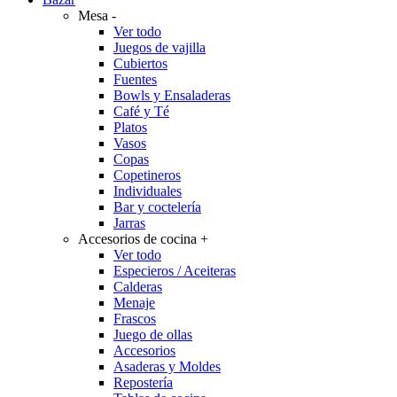
Mesa
-
Ver todo
Juegos de vajilla
Cubiertos
Fuentes
Bowls y Ensaladeras
Café y Té
Platos
Vasos
Copas
Copetineros
Individuales
Bar y coctelería
Jarras
Accesorios de cocina
+
Ver todo
Especieros / Aceiteras
Calderas
Menaje
Frascos
Juego de ollas
Accesorios
Asaderas y Moldes
Repostería