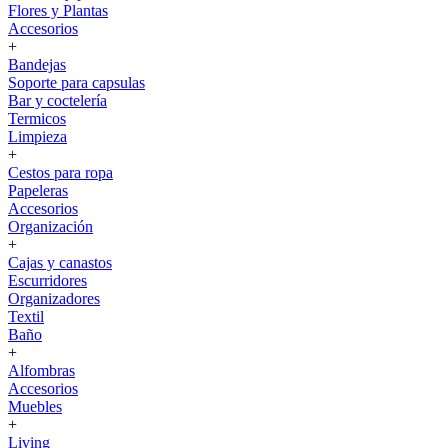
Flores y Plantas
Accesorios
+
Bandejas
Soporte para capsulas
Bar y coctelería
Termicos
Limpieza
+
Cestos para ropa
Papeleras
Accesorios
Organización
+
Cajas y canastos
Escurridores
Organizadores
Textil
Baño
+
Alfombras
Accesorios
Muebles
+
Living