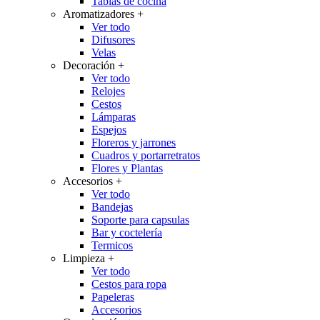
Tablas de cocina
Aromatizadores
+
Ver todo
Difusores
Velas
Decoración
+
Ver todo
Relojes
Cestos
Lámparas
Espejos
Floreros y jarrones
Cuadros y portarretratos
Flores y Plantas
Accesorios
+
Ver todo
Bandejas
Soporte para capsulas
Bar y coctelería
Termicos
Limpieza
+
Ver todo
Cestos para ropa
Papeleras
Accesorios