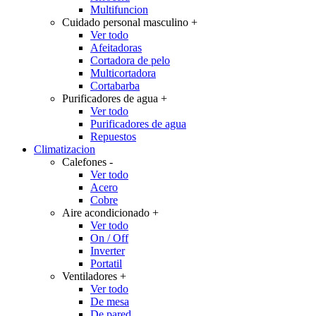
Multifuncion
Cuidado personal masculino
+
Ver todo
Afeitadoras
Cortadora de pelo
Multicortadora
Cortabarba
Purificadores de agua
+
Ver todo
Purificadores de agua
Repuestos
Climatizacion
Calefones
-
Ver todo
Acero
Cobre
Aire acondicionado
+
Ver todo
On / Off
Inverter
Portatil
Ventiladores
+
Ver todo
De mesa
De pared