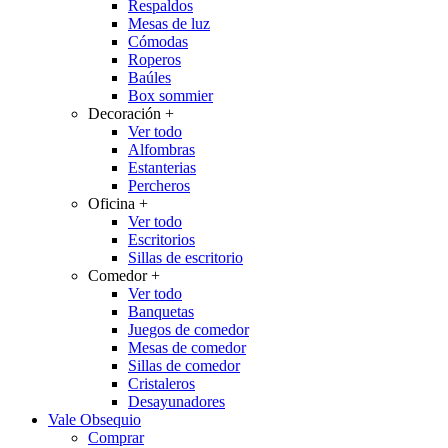
Respaldos
Mesas de luz
Cómodas
Roperos
Baúles
Box sommier
Decoración
+
Ver todo
Alfombras
Estanterias
Percheros
Oficina
+
Ver todo
Escritorios
Sillas de escritorio
Comedor
+
Ver todo
Banquetas
Juegos de comedor
Mesas de comedor
Sillas de comedor
Cristaleros
Desayunadores
Vale Obsequio
Comprar