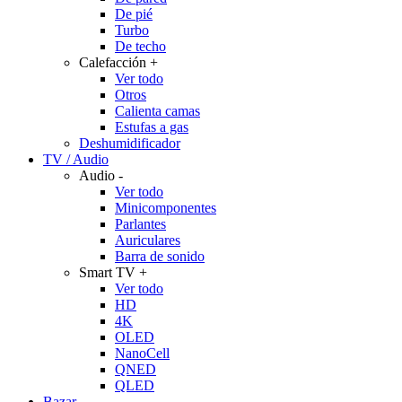
De pié
Turbo
De techo
Calefacción
+
Ver todo
Otros
Calienta camas
Estufas a gas
Deshumidificador
TV / Audio
Audio
-
Ver todo
Minicomponentes
Parlantes
Auriculares
Barra de sonido
Smart TV
+
Ver todo
HD
4K
OLED
NanoCell
QNED
QLED
Bazar