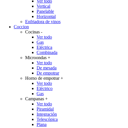
Ver todo
Vertical
Panelable
Horizontal
Enfriadora de vinos
Coccion
Cocinas
-
Ver todo
Gas
Eléctrica
Combinada
Microondas
+
Ver todo
De mesada
De empotrar
Horno de empotrar
+
Ver todo
Eléctrico
Gas
Campanas
+
Ver todo
Piramidal
Integración
Telescópica
Plana