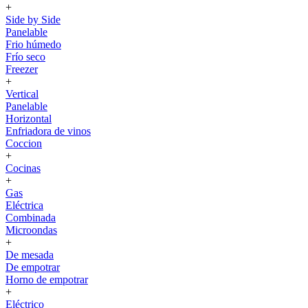
+
Side by Side
Panelable
Frio húmedo
Frío seco
Freezer
+
Vertical
Panelable
Horizontal
Enfriadora de vinos
Coccion
+
Cocinas
+
Gas
Eléctrica
Combinada
Microondas
+
De mesada
De empotrar
Horno de empotrar
+
Eléctrico