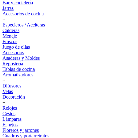
Bar y coctelería
Jarras
Accesorios de cocina
+
Especieros / Aceiteras
Calderas
Menaje
Frascos
Juego de ollas
Accesorios
Asaderas y Moldes
Repostería
Tablas de cocina
Aromatizadores
+
Difusores
Velas
Decoración
+
Relojes
Cestos
Lámparas
Espejos
Floreros y jarrones
Cuadros y portarretratos