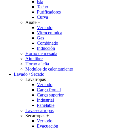
Isla
Techo
Purificadores
Curva
Anafe
+
Ver todo
Vitroceramica
Gas
Combinado
Inducción
Horno de mesada
Aire libre
Horno a leña
Modulos de calentamiento
Lavado / Secado
Lavarropas
-
Ver todo
Carga frontal
Carga superior
Industrial
Panelable
Lavasecarropas
Secarropas
+
Ver todo
Evacuación