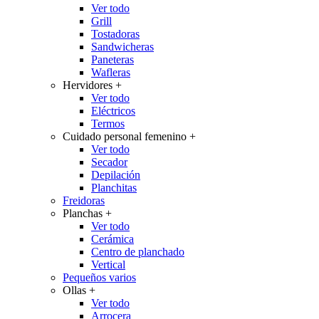
Ver todo
Grill
Tostadoras
Sandwicheras
Paneteras
Wafleras
Hervidores
+
Ver todo
Eléctricos
Termos
Cuidado personal femenino
+
Ver todo
Secador
Depilación
Planchitas
Freidoras
Planchas
+
Ver todo
Cerámica
Centro de planchado
Vertical
Pequeños varios
Ollas
+
Ver todo
Arrocera