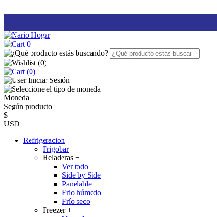
0
(
0
)
(0)
Iniciar Sesión
Moneda
Según producto
$
USD
Refrigeracion
Frigobar
Heladeras
+
Ver todo
Side by Side
Panelable
Frio húmedo
Frío seco
Freezer
+