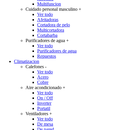
Multifuncion
Cuidado personal masculino
+
Ver todo
Afeitadoras
Cortadora de pelo
Multicortadora
Cortabarba
Purificadores de agua
+
Ver todo
Purificadores de agua
Repuestos
Climatizacion
Calefones
-
Ver todo
Acero
Cobre
Aire acondicionado
+
Ver todo
On / Off
Inverter
Portatil
Ventiladores
+
Ver todo
De mesa
De pared