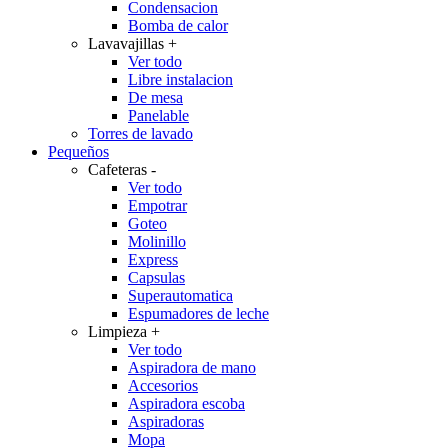
Condensacion
Bomba de calor
Lavavajillas
+
Ver todo
Libre instalacion
De mesa
Panelable
Torres de lavado
Pequeños
Cafeteras
-
Ver todo
Empotrar
Goteo
Molinillo
Express
Capsulas
Superautomatica
Espumadores de leche
Limpieza
+
Ver todo
Aspiradora de mano
Accesorios
Aspiradora escoba
Aspiradoras
Mopa