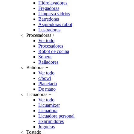
Hidrolavadoras
Fregadoras
Limpieza vidrios
Barredoras
Aspiradoras robot
Lustradoras
Procesadoras
+
Ver todo
Procesadores
Robot de cocina
Sopera
Ralladores
Batidoras
+
Ver todo
c/bowl
Planetaria
De mano
Licuadoras
+
Ver todo
Licuamixer
Licuadora
Licuadora personal
Exprimidores
Jugueras
Tostado
+