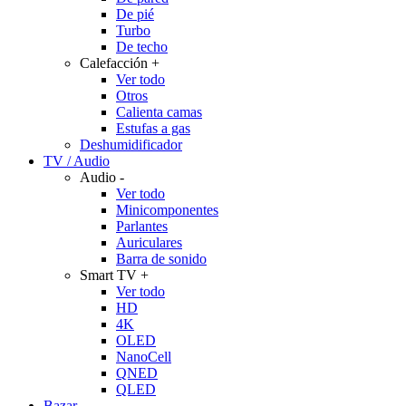
De pié
Turbo
De techo
Calefacción
+
Ver todo
Otros
Calienta camas
Estufas a gas
Deshumidificador
TV / Audio
Audio
-
Ver todo
Minicomponentes
Parlantes
Auriculares
Barra de sonido
Smart TV
+
Ver todo
HD
4K
OLED
NanoCell
QNED
QLED
Bazar