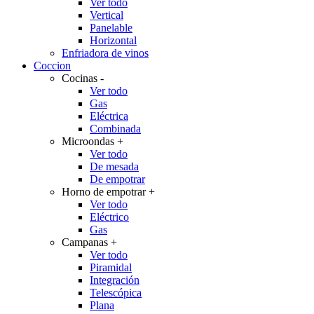
Ver todo
Vertical
Panelable
Horizontal
Enfriadora de vinos
Coccion
Cocinas
-
Ver todo
Gas
Eléctrica
Combinada
Microondas
+
Ver todo
De mesada
De empotrar
Horno de empotrar
+
Ver todo
Eléctrico
Gas
Campanas
+
Ver todo
Piramidal
Integración
Telescópica
Plana