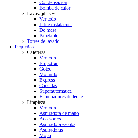
Condensacion
Bomba de calor
Lavavajillas
+
Ver todo
Libre instalacion
De mesa
Panelable
Torres de lavado
Pequeños
Cafeteras
-
Ver todo
Empotrar
Goteo
Molinillo
Express
Capsulas
Superautomatica
Espumadores de leche
Limpieza
+
Ver todo
Aspiradora de mano
Accesorios
Aspiradora escoba
Aspiradoras
Mopa