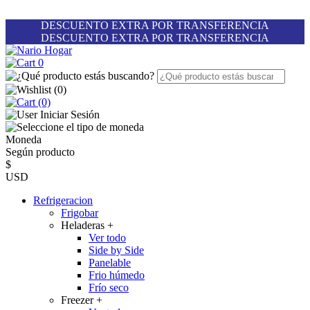
DESCUENTO EXTRA POR TRANSFERENCIA
DESCUENTO EXTRA POR TRANSFERENCIA
0
(
0
)
(0)
Iniciar Sesión
Moneda
Según producto
$
USD
Refrigeracion
Frigobar
Heladeras
+
Ver todo
Side by Side
Panelable
Frio húmedo
Frío seco
Freezer
+