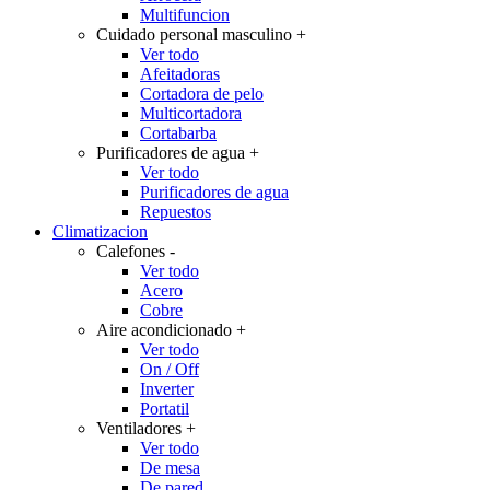
Multifuncion
Cuidado personal masculino
+
Ver todo
Afeitadoras
Cortadora de pelo
Multicortadora
Cortabarba
Purificadores de agua
+
Ver todo
Purificadores de agua
Repuestos
Climatizacion
Calefones
-
Ver todo
Acero
Cobre
Aire acondicionado
+
Ver todo
On / Off
Inverter
Portatil
Ventiladores
+
Ver todo
De mesa
De pared