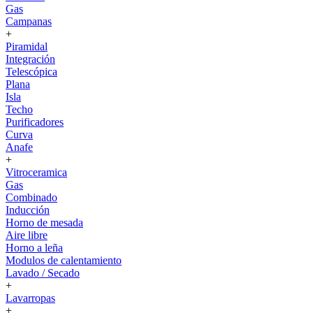
Gas
Campanas
+
Piramidal
Integración
Telescópica
Plana
Isla
Techo
Purificadores
Curva
Anafe
+
Vitroceramica
Gas
Combinado
Inducción
Horno de mesada
Aire libre
Horno a leña
Modulos de calentamiento
Lavado / Secado
+
Lavarropas
+