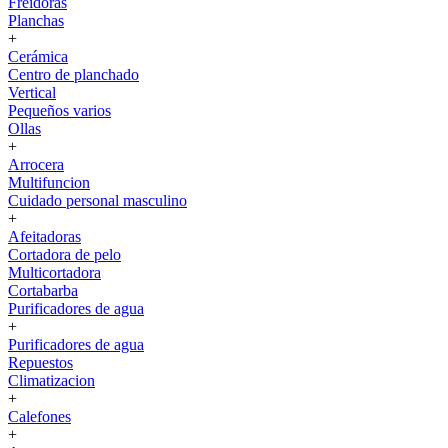
Freidoras
Planchas
+
Cerámica
Centro de planchado
Vertical
Pequeños varios
Ollas
+
Arrocera
Multifuncion
Cuidado personal masculino
+
Afeitadoras
Cortadora de pelo
Multicortadora
Cortabarba
Purificadores de agua
+
Purificadores de agua
Repuestos
Climatizacion
+
Calefones
+