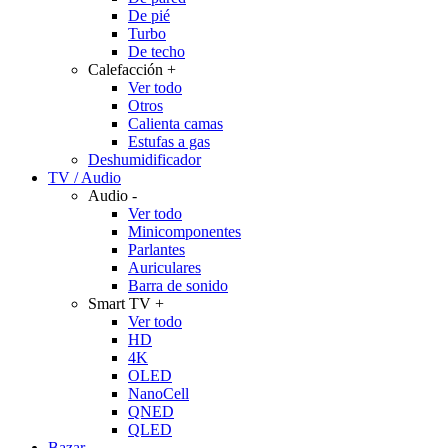
De pié
Turbo
De techo
Calefacción
+
Ver todo
Otros
Calienta camas
Estufas a gas
Deshumidificador
TV / Audio
Audio
-
Ver todo
Minicomponentes
Parlantes
Auriculares
Barra de sonido
Smart TV
+
Ver todo
HD
4K
OLED
NanoCell
QNED
QLED
Bazar