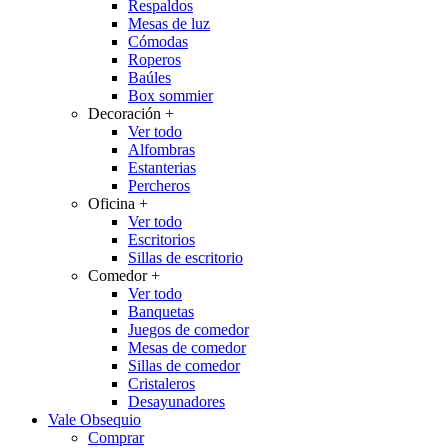
Respaldos
Mesas de luz
Cómodas
Roperos
Baúles
Box sommier
Decoración
+
Ver todo
Alfombras
Estanterias
Percheros
Oficina
+
Ver todo
Escritorios
Sillas de escritorio
Comedor
+
Ver todo
Banquetas
Juegos de comedor
Mesas de comedor
Sillas de comedor
Cristaleros
Desayunadores
Vale Obsequio
Comprar