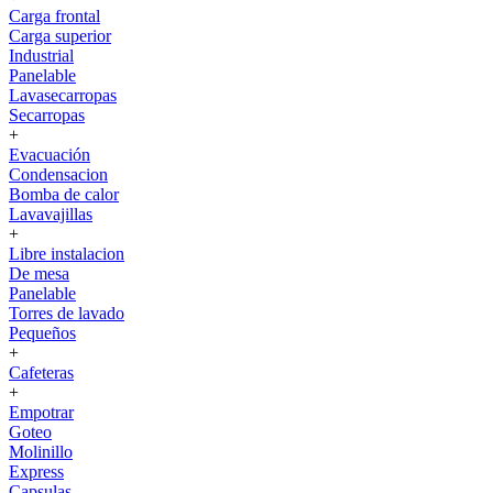
Carga frontal
Carga superior
Industrial
Panelable
Lavasecarropas
Secarropas
+
Evacuación
Condensacion
Bomba de calor
Lavavajillas
+
Libre instalacion
De mesa
Panelable
Torres de lavado
Pequeños
+
Cafeteras
+
Empotrar
Goteo
Molinillo
Express
Capsulas