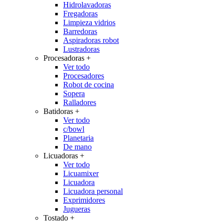
Hidrolavadoras
Fregadoras
Limpieza vidrios
Barredoras
Aspiradoras robot
Lustradoras
Procesadoras
+
Ver todo
Procesadores
Robot de cocina
Sopera
Ralladores
Batidoras
+
Ver todo
c/bowl
Planetaria
De mano
Licuadoras
+
Ver todo
Licuamixer
Licuadora
Licuadora personal
Exprimidores
Jugueras
Tostado
+