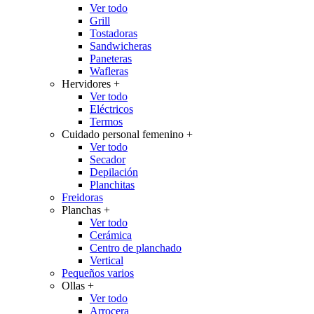
Ver todo
Grill
Tostadoras
Sandwicheras
Paneteras
Wafleras
Hervidores
+
Ver todo
Eléctricos
Termos
Cuidado personal femenino
+
Ver todo
Secador
Depilación
Planchitas
Freidoras
Planchas
+
Ver todo
Cerámica
Centro de planchado
Vertical
Pequeños varios
Ollas
+
Ver todo
Arrocera