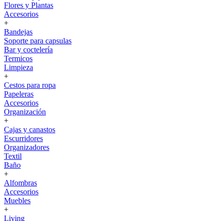
Flores y Plantas
Accesorios
+
Bandejas
Soporte para capsulas
Bar y coctelería
Termicos
Limpieza
+
Cestos para ropa
Papeleras
Accesorios
Organización
+
Cajas y canastos
Escurridores
Organizadores
Textil
Baño
+
Alfombras
Accesorios
Muebles
+
Living