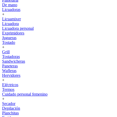
Planetaria
De mano
Licuadoras
+
Licuamixer
Licuadora
Licuadora personal
Exprimidores
Jugueras
Tostado
+
Grill
Tostadoras
Sandwicheras
Paneteras
Wafleras
Hervidores
+
Eléctricos
Termos
Cuidado personal femenino
+
Secador
Depilación
Planchitas