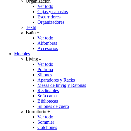
Organización
+
Ver todo
Cajas y canastos
Escurridores
Organizadores
Textil
Baño
+
Ver todo
Alfombras
Accesorios
Muebles
Living
-
Ver todo
Poltrona
Sillones
Aparadores y Racks
Mesas de linvig y Ratonas
Reclinables
Sofá cama
Bibliotecas
Sillones de cuero
Dormitorio
+
Ver todo
Sommier
Colchones