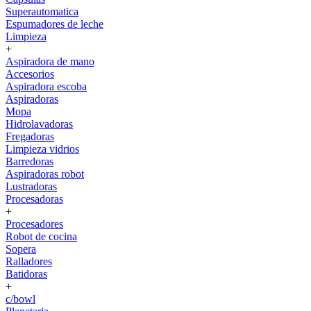
Superautomatica
Espumadores de leche
Limpieza
+
Aspiradora de mano
Accesorios
Aspiradora escoba
Aspiradoras
Mopa
Hidrolavadoras
Fregadoras
Limpieza vidrios
Barredoras
Aspiradoras robot
Lustradoras
Procesadoras
+
Procesadores
Robot de cocina
Sopera
Ralladores
Batidoras
+
c/bowl