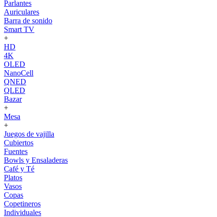
Parlantes
Auriculares
Barra de sonido
Smart TV
+
HD
4K
OLED
NanoCell
QNED
QLED
Bazar
+
Mesa
+
Juegos de vajilla
Cubiertos
Fuentes
Bowls y Ensaladeras
Café y Té
Platos
Vasos
Copas
Copetineros
Individuales