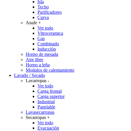
Isla
Techo
Purificadores
Curva
Anafe
+
Ver todo
Vitroceramica
Gas
Combinado
Inducción
Horno de mesada
Aire libre
Horno a leña
Modulos de calentamiento
Lavado / Secado
Lavarropas
-
Ver todo
Carga frontal
Carga superior
Industrial
Panelable
Lavasecarropas
Secarropas
+
Ver todo
Evacuación