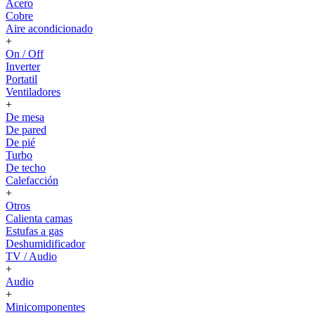
Acero
Cobre
Aire acondicionado
+
On / Off
Inverter
Portatil
Ventiladores
+
De mesa
De pared
De pié
Turbo
De techo
Calefacción
+
Otros
Calienta camas
Estufas a gas
Deshumidificador
TV / Audio
+
Audio
+
Minicomponentes