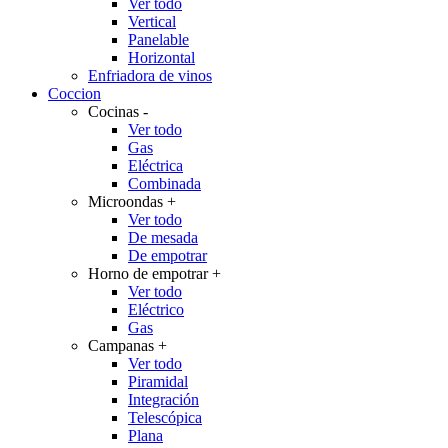
Ver todo
Vertical
Panelable
Horizontal
Enfriadora de vinos
Coccion
Cocinas
-
Ver todo
Gas
Eléctrica
Combinada
Microondas
+
Ver todo
De mesada
De empotrar
Horno de empotrar
+
Ver todo
Eléctrico
Gas
Campanas
+
Ver todo
Piramidal
Integración
Telescópica
Plana