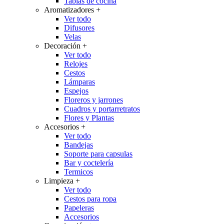
Tablas de cocina
Aromatizadores
+
Ver todo
Difusores
Velas
Decoración
+
Ver todo
Relojes
Cestos
Lámparas
Espejos
Floreros y jarrones
Cuadros y portarretratos
Flores y Plantas
Accesorios
+
Ver todo
Bandejas
Soporte para capsulas
Bar y coctelería
Termicos
Limpieza
+
Ver todo
Cestos para ropa
Papeleras
Accesorios