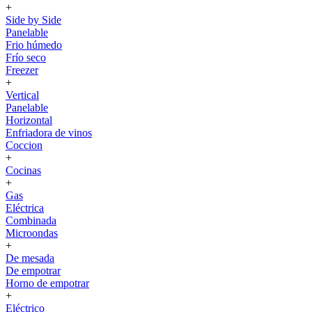
+
Side by Side
Panelable
Frio húmedo
Frío seco
Freezer
+
Vertical
Panelable
Horizontal
Enfriadora de vinos
Coccion
+
Cocinas
+
Gas
Eléctrica
Combinada
Microondas
+
De mesada
De empotrar
Horno de empotrar
+
Eléctrico