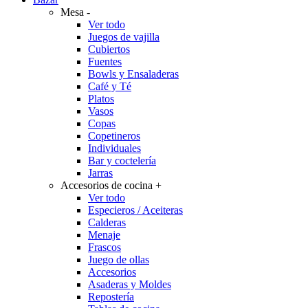
Mesa
-
Ver todo
Juegos de vajilla
Cubiertos
Fuentes
Bowls y Ensaladeras
Café y Té
Platos
Vasos
Copas
Copetineros
Individuales
Bar y coctelería
Jarras
Accesorios de cocina
+
Ver todo
Especieros / Aceiteras
Calderas
Menaje
Frascos
Juego de ollas
Accesorios
Asaderas y Moldes
Repostería