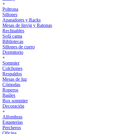
+
Poltrona
Sillones
Aparadores y Racks
Mesas de linvig y Ratonas
Reclinables
Sofá cama
Bibliotecas
Sillones de cuero
Dormitorio
+
Sommier
Colchones
Respaldos
Mesas de luz
Cómodas
Roperos
Baúles
Box sommier
Decoración
+
Alfombras
Estanterias
Percheros
Oficina