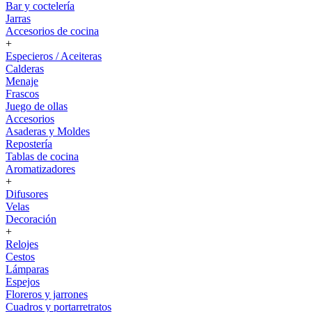
Bar y coctelería
Jarras
Accesorios de cocina
+
Especieros / Aceiteras
Calderas
Menaje
Frascos
Juego de ollas
Accesorios
Asaderas y Moldes
Repostería
Tablas de cocina
Aromatizadores
+
Difusores
Velas
Decoración
+
Relojes
Cestos
Lámparas
Espejos
Floreros y jarrones
Cuadros y portarretratos