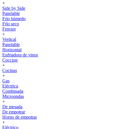
+
Side by Side
Panelable
Frio húmedo
Frío seco
Freezer
+
Vertical
Panelable
Horizontal
Enfriadora de vinos
Coccion
+
Cocinas
+
Gas
Eléctrica
Combinada
Microondas
+
De mesada
De empotrar
Horno de empotrar
+
Eléctrico