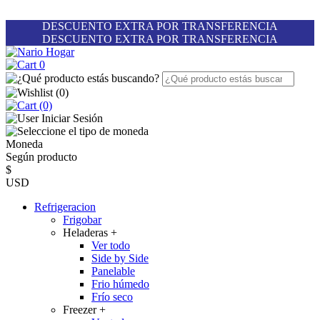
DESCUENTO EXTRA POR TRANSFERENCIA
DESCUENTO EXTRA POR TRANSFERENCIA
0
(
0
)
(0)
Iniciar Sesión
Moneda
Según producto
$
USD
Refrigeracion
Frigobar
Heladeras
+
Ver todo
Side by Side
Panelable
Frio húmedo
Frío seco
Freezer
+