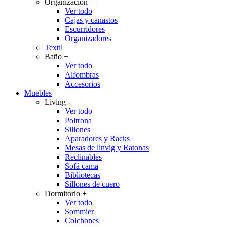
Organización
+
Ver todo
Cajas y canastos
Escurridores
Organizadores
Textil
Baño
+
Ver todo
Alfombras
Accesorios
Muebles
Living
-
Ver todo
Poltrona
Sillones
Aparadores y Racks
Mesas de linvig y Ratonas
Reclinables
Sofá cama
Bibliotecas
Sillones de cuero
Dormitorio
+
Ver todo
Sommier
Colchones