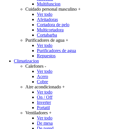
Multifuncion
Cuidado personal masculino
+
Ver todo
Afeitadoras
Cortadora de pelo
Multicortadora
Cortabarba
Purificadores de agua
+
Ver todo
Purificadores de agua
Repuestos
Climatizacion
Calefones
-
Ver todo
Acero
Cobre
Aire acondicionado
+
Ver todo
On / Off
Inverter
Portatil
Ventiladores
+
Ver todo
De mesa
De pared