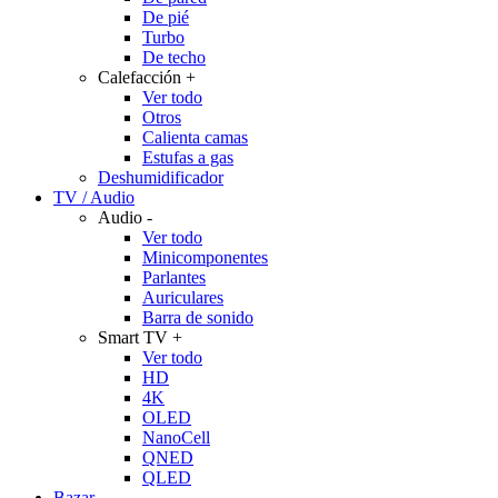
De pié
Turbo
De techo
Calefacción
+
Ver todo
Otros
Calienta camas
Estufas a gas
Deshumidificador
TV / Audio
Audio
-
Ver todo
Minicomponentes
Parlantes
Auriculares
Barra de sonido
Smart TV
+
Ver todo
HD
4K
OLED
NanoCell
QNED
QLED
Bazar