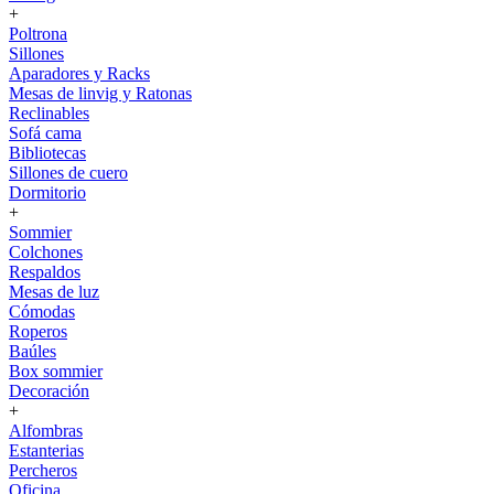
+
Poltrona
Sillones
Aparadores y Racks
Mesas de linvig y Ratonas
Reclinables
Sofá cama
Bibliotecas
Sillones de cuero
Dormitorio
+
Sommier
Colchones
Respaldos
Mesas de luz
Cómodas
Roperos
Baúles
Box sommier
Decoración
+
Alfombras
Estanterias
Percheros
Oficina