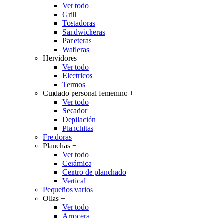
Ver todo
Grill
Tostadoras
Sandwicheras
Paneteras
Wafleras
Hervidores
+
Ver todo
Eléctricos
Termos
Cuidado personal femenino
+
Ver todo
Secador
Depilación
Planchitas
Freidoras
Planchas
+
Ver todo
Cerámica
Centro de planchado
Vertical
Pequeños varios
Ollas
+
Ver todo
Arrocera