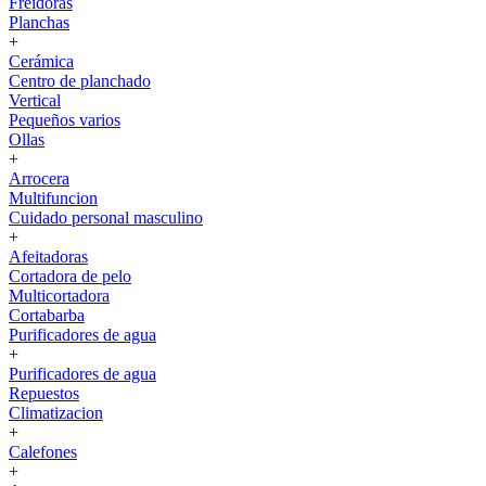
Freidoras
Planchas
+
Cerámica
Centro de planchado
Vertical
Pequeños varios
Ollas
+
Arrocera
Multifuncion
Cuidado personal masculino
+
Afeitadoras
Cortadora de pelo
Multicortadora
Cortabarba
Purificadores de agua
+
Purificadores de agua
Repuestos
Climatizacion
+
Calefones
+