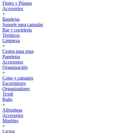
Flores y Plantas
Accesorios
+
Bandejas
Soporte para capsulas
Bar y coctelería
Termicos
Limpieza
+
Cestos para ropa
Papeleras
Accesorios
Organización
+
Cajas y canastos
Escurridores
Organizadores
Textil
Baño
+
Alfombras
Accesorios
Muebles
+
Living