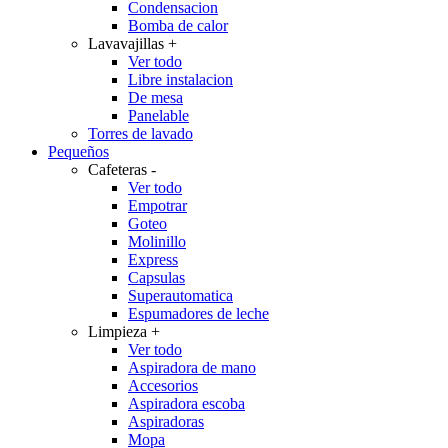
Condensacion
Bomba de calor
Lavavajillas
+
Ver todo
Libre instalacion
De mesa
Panelable
Torres de lavado
Pequeños
Cafeteras
-
Ver todo
Empotrar
Goteo
Molinillo
Express
Capsulas
Superautomatica
Espumadores de leche
Limpieza
+
Ver todo
Aspiradora de mano
Accesorios
Aspiradora escoba
Aspiradoras
Mopa