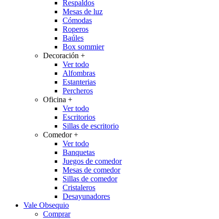
Respaldos
Mesas de luz
Cómodas
Roperos
Baúles
Box sommier
Decoración
+
Ver todo
Alfombras
Estanterias
Percheros
Oficina
+
Ver todo
Escritorios
Sillas de escritorio
Comedor
+
Ver todo
Banquetas
Juegos de comedor
Mesas de comedor
Sillas de comedor
Cristaleros
Desayunadores
Vale Obsequio
Comprar