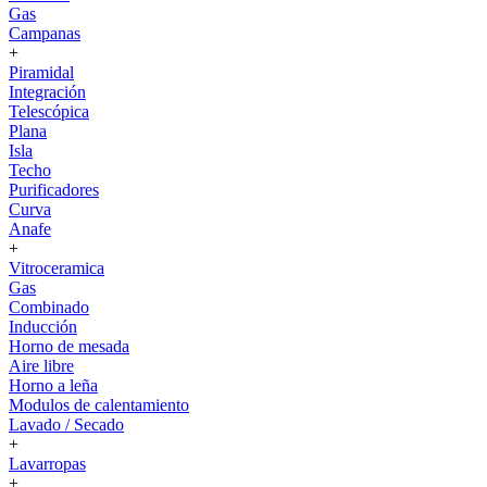
Gas
Campanas
+
Piramidal
Integración
Telescópica
Plana
Isla
Techo
Purificadores
Curva
Anafe
+
Vitroceramica
Gas
Combinado
Inducción
Horno de mesada
Aire libre
Horno a leña
Modulos de calentamiento
Lavado / Secado
+
Lavarropas
+