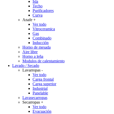
Isla
Techo
Purificadores
Curva
Anafe
+
Ver todo
Vitroceramica
Gas
Combinado
Inducción
Horno de mesada
Aire libre
Horno a leña
Modulos de calentamiento
Lavado / Secado
Lavarropas
-
Ver todo
Carga frontal
Carga superior
Industrial
Panelable
Lavasecarropas
Secarropas
+
Ver todo
Evacuación