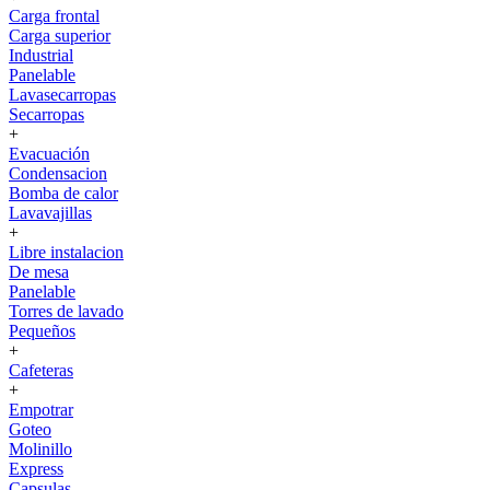
Carga frontal
Carga superior
Industrial
Panelable
Lavasecarropas
Secarropas
+
Evacuación
Condensacion
Bomba de calor
Lavavajillas
+
Libre instalacion
De mesa
Panelable
Torres de lavado
Pequeños
+
Cafeteras
+
Empotrar
Goteo
Molinillo
Express
Capsulas