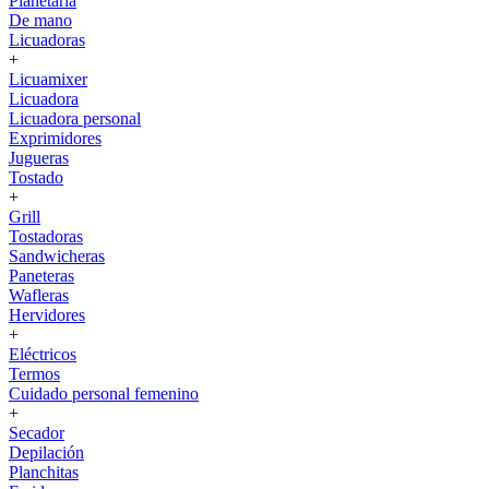
Planetaria
De mano
Licuadoras
+
Licuamixer
Licuadora
Licuadora personal
Exprimidores
Jugueras
Tostado
+
Grill
Tostadoras
Sandwicheras
Paneteras
Wafleras
Hervidores
+
Eléctricos
Termos
Cuidado personal femenino
+
Secador
Depilación
Planchitas