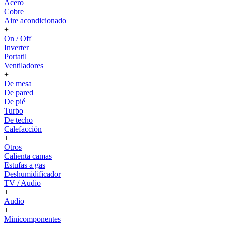
Acero
Cobre
Aire acondicionado
+
On / Off
Inverter
Portatil
Ventiladores
+
De mesa
De pared
De pié
Turbo
De techo
Calefacción
+
Otros
Calienta camas
Estufas a gas
Deshumidificador
TV / Audio
+
Audio
+
Minicomponentes