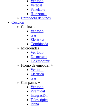
Ver todo
Vertical
Panelable
Horizontal
Enfriadora de vinos
Coccion
Cocinas
-
Ver todo
Gas
Eléctrica
Combinada
Microondas
+
Ver todo
De mesada
De empotrar
Horno de empotrar
+
Ver todo
Eléctrico
Gas
Campanas
+
Ver todo
Piramidal
Integración
Telescópica
Plana