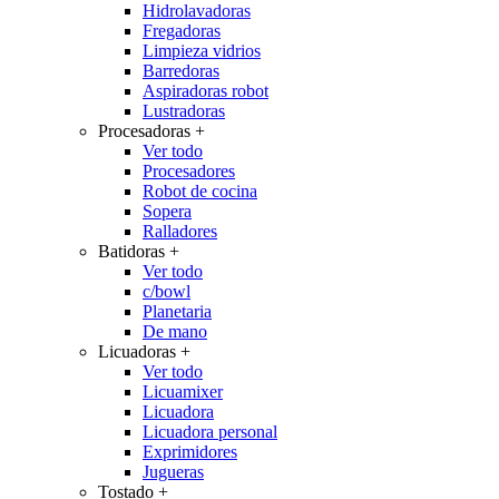
Hidrolavadoras
Fregadoras
Limpieza vidrios
Barredoras
Aspiradoras robot
Lustradoras
Procesadoras
+
Ver todo
Procesadores
Robot de cocina
Sopera
Ralladores
Batidoras
+
Ver todo
c/bowl
Planetaria
De mano
Licuadoras
+
Ver todo
Licuamixer
Licuadora
Licuadora personal
Exprimidores
Jugueras
Tostado
+