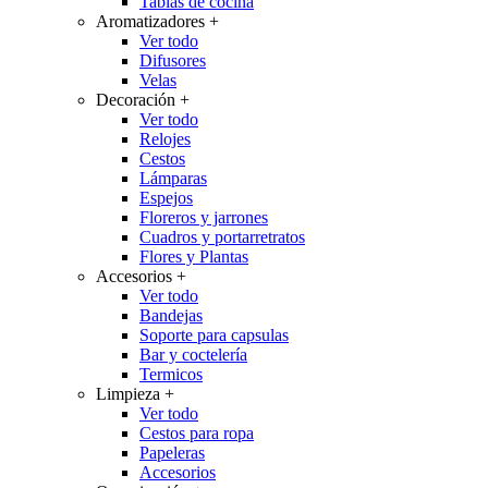
Tablas de cocina
Aromatizadores
+
Ver todo
Difusores
Velas
Decoración
+
Ver todo
Relojes
Cestos
Lámparas
Espejos
Floreros y jarrones
Cuadros y portarretratos
Flores y Plantas
Accesorios
+
Ver todo
Bandejas
Soporte para capsulas
Bar y coctelería
Termicos
Limpieza
+
Ver todo
Cestos para ropa
Papeleras
Accesorios