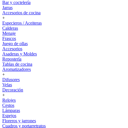
Bar y coctelería
Jarras
Accesorios de cocina
+
Especieros / Aceiteras
Calderas
Menaje
Frascos
Juego de ollas
Accesorios
Asaderas y Moldes
Repostería
Tablas de cocina
Aromatizadores
+
Difusores
Velas
Decoración
+
Relojes
Cestos
Lámparas
Espejos
Floreros y jarrones
Cuadros y portarretratos