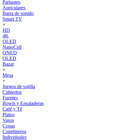
Parlantes
Auriculares
Barra de sonido
Smart TV
+
HD
4K
OLED
NanoCell
QNED
QLED
Bazar
+
Mesa
+
Juegos de vajilla
Cubiertos
Fuentes
Bowls y Ensaladeras
Café y Té
Platos
Vasos
Copas
Copetineros
Individuales