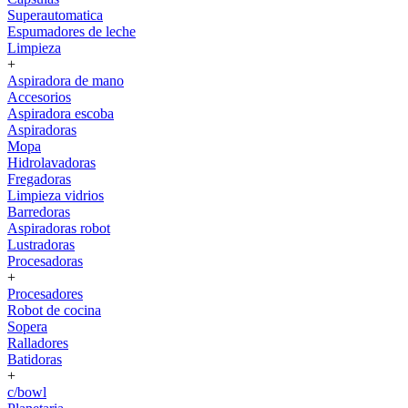
Superautomatica
Espumadores de leche
Limpieza
+
Aspiradora de mano
Accesorios
Aspiradora escoba
Aspiradoras
Mopa
Hidrolavadoras
Fregadoras
Limpieza vidrios
Barredoras
Aspiradoras robot
Lustradoras
Procesadoras
+
Procesadores
Robot de cocina
Sopera
Ralladores
Batidoras
+
c/bowl