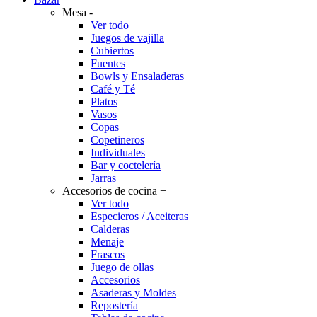
Mesa
-
Ver todo
Juegos de vajilla
Cubiertos
Fuentes
Bowls y Ensaladeras
Café y Té
Platos
Vasos
Copas
Copetineros
Individuales
Bar y coctelería
Jarras
Accesorios de cocina
+
Ver todo
Especieros / Aceiteras
Calderas
Menaje
Frascos
Juego de ollas
Accesorios
Asaderas y Moldes
Repostería