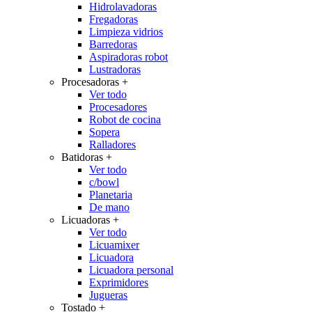
Hidrolavadoras
Fregadoras
Limpieza vidrios
Barredoras
Aspiradoras robot
Lustradoras
Procesadoras
+
Ver todo
Procesadores
Robot de cocina
Sopera
Ralladores
Batidoras
+
Ver todo
c/bowl
Planetaria
De mano
Licuadoras
+
Ver todo
Licuamixer
Licuadora
Licuadora personal
Exprimidores
Jugueras
Tostado
+