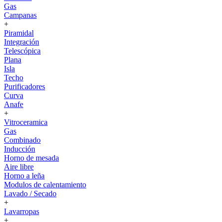
Gas
Campanas
+
Piramidal
Integración
Telescópica
Plana
Isla
Techo
Purificadores
Curva
Anafe
+
Vitroceramica
Gas
Combinado
Inducción
Horno de mesada
Aire libre
Horno a leña
Modulos de calentamiento
Lavado / Secado
+
Lavarropas
+