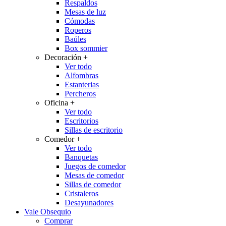
Respaldos
Mesas de luz
Cómodas
Roperos
Baúles
Box sommier
Decoración
+
Ver todo
Alfombras
Estanterias
Percheros
Oficina
+
Ver todo
Escritorios
Sillas de escritorio
Comedor
+
Ver todo
Banquetas
Juegos de comedor
Mesas de comedor
Sillas de comedor
Cristaleros
Desayunadores
Vale Obsequio
Comprar