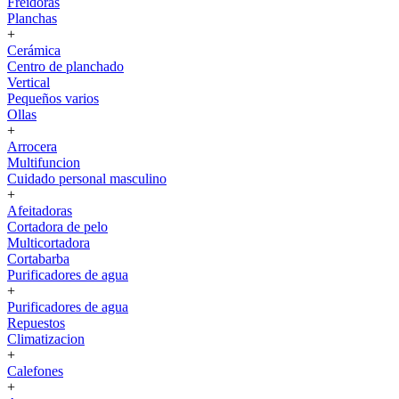
Freidoras
Planchas
+
Cerámica
Centro de planchado
Vertical
Pequeños varios
Ollas
+
Arrocera
Multifuncion
Cuidado personal masculino
+
Afeitadoras
Cortadora de pelo
Multicortadora
Cortabarba
Purificadores de agua
+
Purificadores de agua
Repuestos
Climatizacion
+
Calefones
+