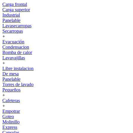
Carga frontal
Carga superior
Industrial
Panelable
Lavasecarropas
Secarropas
+
Evacuación
Condensacion
Bomba de calor
Lavavajillas
+
Libre instalacion
De mesa
Panelable
Torres de lavado
Pequeños
+
Cafeteras
+
Empotrar
Goteo
Molinillo
Express
Capsulas