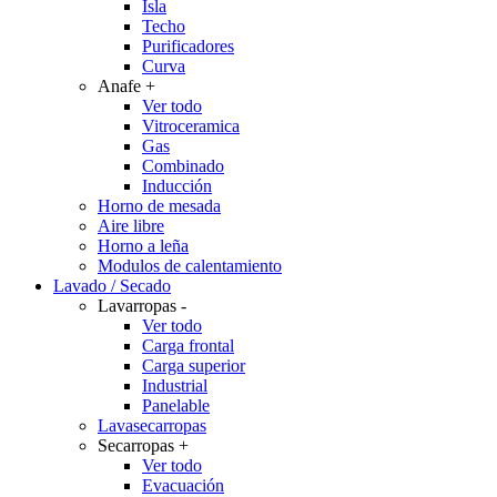
Isla
Techo
Purificadores
Curva
Anafe
+
Ver todo
Vitroceramica
Gas
Combinado
Inducción
Horno de mesada
Aire libre
Horno a leña
Modulos de calentamiento
Lavado / Secado
Lavarropas
-
Ver todo
Carga frontal
Carga superior
Industrial
Panelable
Lavasecarropas
Secarropas
+
Ver todo
Evacuación