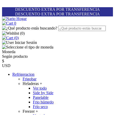
DESCUENTO EXTRA POR TRANSFERENCIA
DESCUENTO EXTRA POR TRANSFERENCIA
0
(
0
)
(0)
Iniciar Sesión
Moneda
Según producto
$
USD
Refrigeracion
Frigobar
Heladeras
+
Ver todo
Side by Side
Panelable
Frio húmedo
Frío seco
Freezer
+