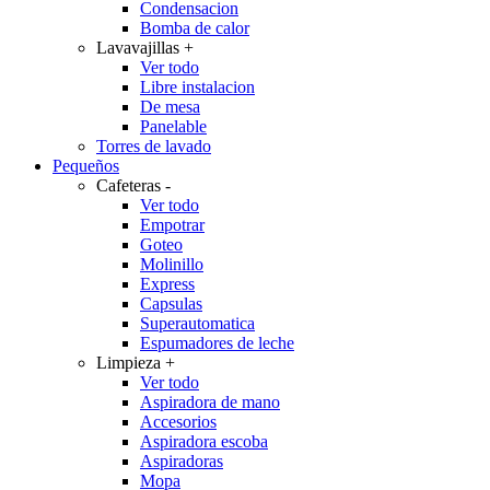
Condensacion
Bomba de calor
Lavavajillas
+
Ver todo
Libre instalacion
De mesa
Panelable
Torres de lavado
Pequeños
Cafeteras
-
Ver todo
Empotrar
Goteo
Molinillo
Express
Capsulas
Superautomatica
Espumadores de leche
Limpieza
+
Ver todo
Aspiradora de mano
Accesorios
Aspiradora escoba
Aspiradoras
Mopa