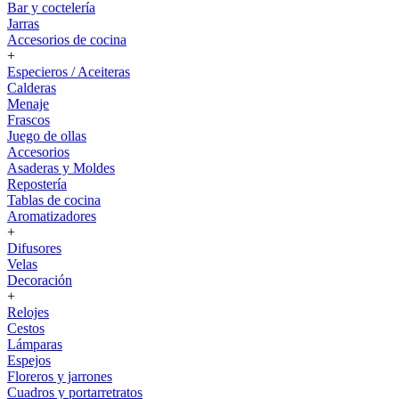
Bar y coctelería
Jarras
Accesorios de cocina
+
Especieros / Aceiteras
Calderas
Menaje
Frascos
Juego de ollas
Accesorios
Asaderas y Moldes
Repostería
Tablas de cocina
Aromatizadores
+
Difusores
Velas
Decoración
+
Relojes
Cestos
Lámparas
Espejos
Floreros y jarrones
Cuadros y portarretratos