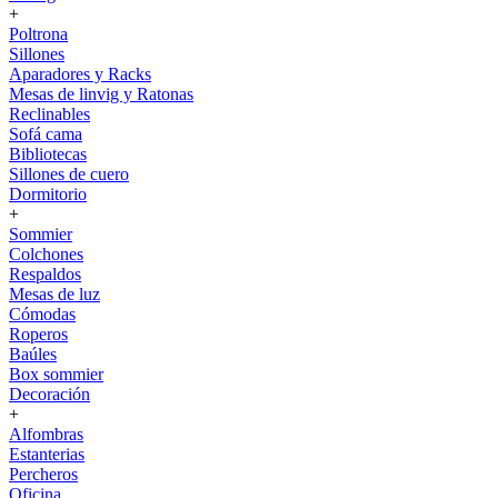
+
Poltrona
Sillones
Aparadores y Racks
Mesas de linvig y Ratonas
Reclinables
Sofá cama
Bibliotecas
Sillones de cuero
Dormitorio
+
Sommier
Colchones
Respaldos
Mesas de luz
Cómodas
Roperos
Baúles
Box sommier
Decoración
+
Alfombras
Estanterias
Percheros
Oficina