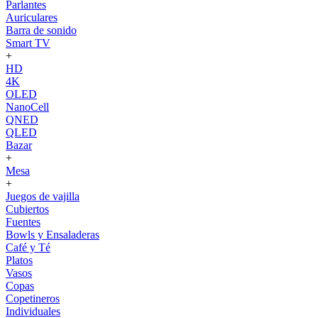
Parlantes
Auriculares
Barra de sonido
Smart TV
+
HD
4K
OLED
NanoCell
QNED
QLED
Bazar
+
Mesa
+
Juegos de vajilla
Cubiertos
Fuentes
Bowls y Ensaladeras
Café y Té
Platos
Vasos
Copas
Copetineros
Individuales