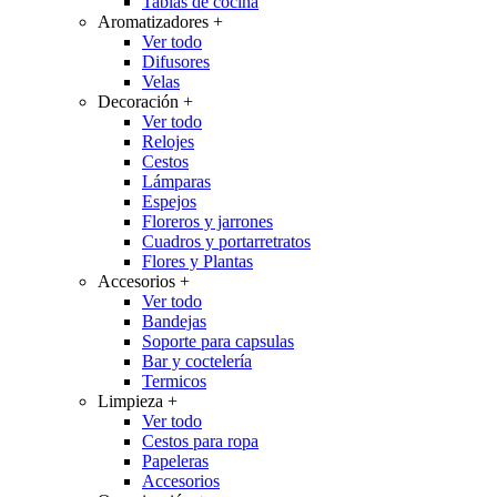
Tablas de cocina
Aromatizadores
+
Ver todo
Difusores
Velas
Decoración
+
Ver todo
Relojes
Cestos
Lámparas
Espejos
Floreros y jarrones
Cuadros y portarretratos
Flores y Plantas
Accesorios
+
Ver todo
Bandejas
Soporte para capsulas
Bar y coctelería
Termicos
Limpieza
+
Ver todo
Cestos para ropa
Papeleras
Accesorios