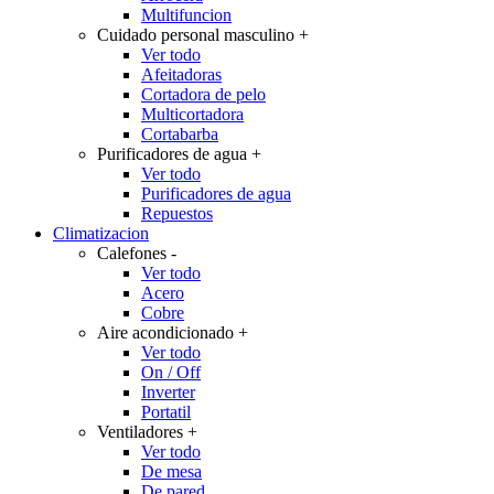
Multifuncion
Cuidado personal masculino
+
Ver todo
Afeitadoras
Cortadora de pelo
Multicortadora
Cortabarba
Purificadores de agua
+
Ver todo
Purificadores de agua
Repuestos
Climatizacion
Calefones
-
Ver todo
Acero
Cobre
Aire acondicionado
+
Ver todo
On / Off
Inverter
Portatil
Ventiladores
+
Ver todo
De mesa
De pared