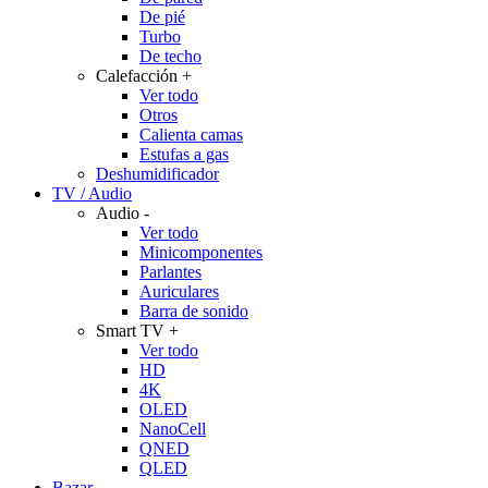
De pié
Turbo
De techo
Calefacción
+
Ver todo
Otros
Calienta camas
Estufas a gas
Deshumidificador
TV / Audio
Audio
-
Ver todo
Minicomponentes
Parlantes
Auriculares
Barra de sonido
Smart TV
+
Ver todo
HD
4K
OLED
NanoCell
QNED
QLED
Bazar