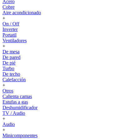
Acero
Cobre
Aire acondicionado
+
On / Off
Inverter
Portatil
Ventiladores
+
De mesa
De pared
De pié
Turbo
De techo
Calefacción
+
Otros
Calienta camas
Estufas a gas
Deshumidificador
TV / Audio
+
Audio
+
Minicomponentes