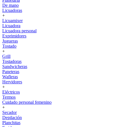
Planetaria
De mano
Licuadoras
+
Licuamixer
Licuadora
Licuadora personal
Exprimidores
Jugueras
Tostado
+
Grill
Tostadoras
Sandwicheras
Paneteras
Wafleras
Hervidores
+
Eléctricos
Termos
Cuidado personal femenino
+
Secador
Depilación
Planchitas