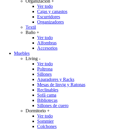
Organización
+
Ver todo
Cajas y canastos
Escurridores
Organizadores
Textil
Baño
+
Ver todo
Alfombras
Accesorios
Muebles
Living
-
Ver todo
Poltrona
Sillones
Aparadores y Racks
Mesas de linvig y Ratonas
Reclinables
Sofá cama
Bibliotecas
Sillones de cuero
Dormitorio
+
Ver todo
Sommier
Colchones