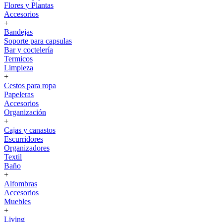
Flores y Plantas
Accesorios
+
Bandejas
Soporte para capsulas
Bar y coctelería
Termicos
Limpieza
+
Cestos para ropa
Papeleras
Accesorios
Organización
+
Cajas y canastos
Escurridores
Organizadores
Textil
Baño
+
Alfombras
Accesorios
Muebles
+
Living