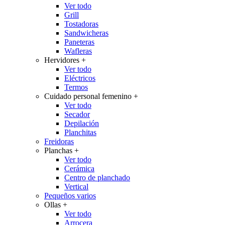
Ver todo
Grill
Tostadoras
Sandwicheras
Paneteras
Wafleras
Hervidores
+
Ver todo
Eléctricos
Termos
Cuidado personal femenino
+
Ver todo
Secador
Depilación
Planchitas
Freidoras
Planchas
+
Ver todo
Cerámica
Centro de planchado
Vertical
Pequeños varios
Ollas
+
Ver todo
Arrocera