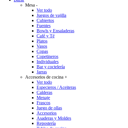
Mesa
-
Ver todo
Juegos de vajilla
Cubiertos
Fuentes
Bowls y Ensaladeras
Café y Té
Platos
Vasos
Copas
Copetineros
Individuales
Bar y coctelería
Jarras
Accesorios de cocina
+
Ver todo
Especieros / Aceiteras
Calderas
Menaje
Frascos
Juego de ollas
Accesorios
Asaderas y Moldes
Repostería