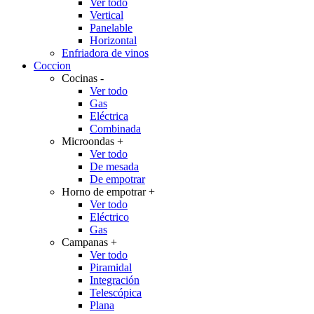
Ver todo
Vertical
Panelable
Horizontal
Enfriadora de vinos
Coccion
Cocinas
-
Ver todo
Gas
Eléctrica
Combinada
Microondas
+
Ver todo
De mesada
De empotrar
Horno de empotrar
+
Ver todo
Eléctrico
Gas
Campanas
+
Ver todo
Piramidal
Integración
Telescópica
Plana