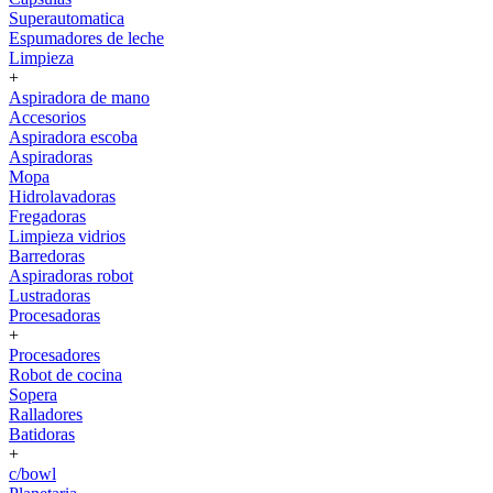
Superautomatica
Espumadores de leche
Limpieza
+
Aspiradora de mano
Accesorios
Aspiradora escoba
Aspiradoras
Mopa
Hidrolavadoras
Fregadoras
Limpieza vidrios
Barredoras
Aspiradoras robot
Lustradoras
Procesadoras
+
Procesadores
Robot de cocina
Sopera
Ralladores
Batidoras
+
c/bowl