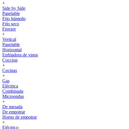
+
Side by Side
Panelable
Frio húmedo
Frío seco
Freezer
+
Vertical
Panelable
Horizontal
Enfriadora de vinos
Coccion
+
Cocinas
+
Gas
Eléctrica
Combinada
Microondas
+
De mesada
De empotrar
Horno de empotrar
+
Eléctrico