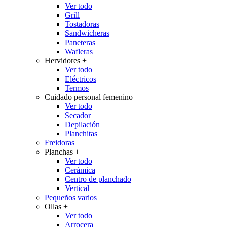
Ver todo
Grill
Tostadoras
Sandwicheras
Paneteras
Wafleras
Hervidores
+
Ver todo
Eléctricos
Termos
Cuidado personal femenino
+
Ver todo
Secador
Depilación
Planchitas
Freidoras
Planchas
+
Ver todo
Cerámica
Centro de planchado
Vertical
Pequeños varios
Ollas
+
Ver todo
Arrocera