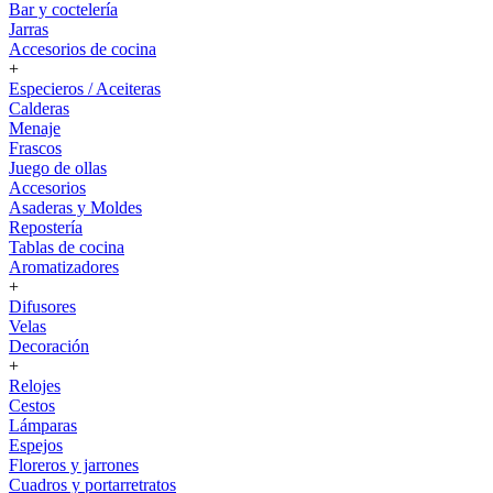
Bar y coctelería
Jarras
Accesorios de cocina
+
Especieros / Aceiteras
Calderas
Menaje
Frascos
Juego de ollas
Accesorios
Asaderas y Moldes
Repostería
Tablas de cocina
Aromatizadores
+
Difusores
Velas
Decoración
+
Relojes
Cestos
Lámparas
Espejos
Floreros y jarrones
Cuadros y portarretratos