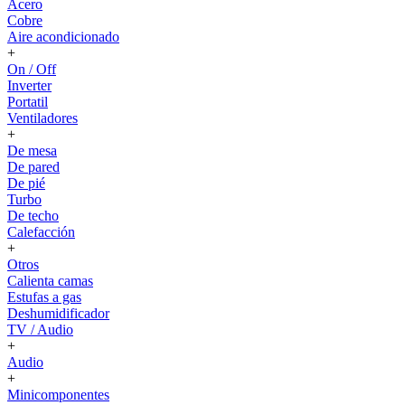
Acero
Cobre
Aire acondicionado
+
On / Off
Inverter
Portatil
Ventiladores
+
De mesa
De pared
De pié
Turbo
De techo
Calefacción
+
Otros
Calienta camas
Estufas a gas
Deshumidificador
TV / Audio
+
Audio
+
Minicomponentes