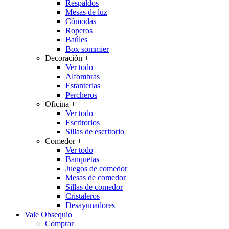
Respaldos
Mesas de luz
Cómodas
Roperos
Baúles
Box sommier
Decoración
+
Ver todo
Alfombras
Estanterias
Percheros
Oficina
+
Ver todo
Escritorios
Sillas de escritorio
Comedor
+
Ver todo
Banquetas
Juegos de comedor
Mesas de comedor
Sillas de comedor
Cristaleros
Desayunadores
Vale Obsequio
Comprar