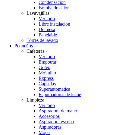
Condensacion
Bomba de calor
Lavavajillas
+
Ver todo
Libre instalacion
De mesa
Panelable
Torres de lavado
Pequeños
Cafeteras
-
Ver todo
Empotrar
Goteo
Molinillo
Express
Capsulas
Superautomatica
Espumadores de leche
Limpieza
+
Ver todo
Aspiradora de mano
Accesorios
Aspiradora escoba
Aspiradoras
Mopa