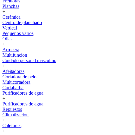
Freidoras
Planchas
+
Cerámica
Centro de planchado
Vertical
Pequeños varios
Ollas
+
Arrocera
Multifuncion
Cuidado personal masculino
+
Afeitadoras
Cortadora de pelo
Multicortadora
Cortabarba
Purificadores de agua
+
Purificadores de agua
Repuestos
Climatizacion
+
Calefones
+