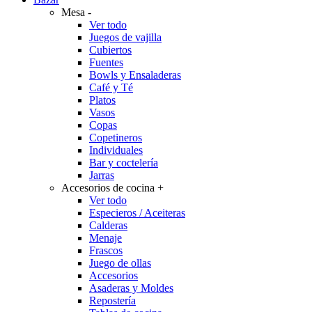
Mesa
-
Ver todo
Juegos de vajilla
Cubiertos
Fuentes
Bowls y Ensaladeras
Café y Té
Platos
Vasos
Copas
Copetineros
Individuales
Bar y coctelería
Jarras
Accesorios de cocina
+
Ver todo
Especieros / Aceiteras
Calderas
Menaje
Frascos
Juego de ollas
Accesorios
Asaderas y Moldes
Repostería