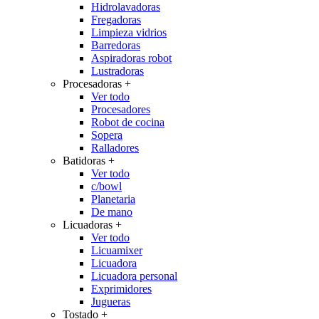
Hidrolavadoras
Fregadoras
Limpieza vidrios
Barredoras
Aspiradoras robot
Lustradoras
Procesadoras
+
Ver todo
Procesadores
Robot de cocina
Sopera
Ralladores
Batidoras
+
Ver todo
c/bowl
Planetaria
De mano
Licuadoras
+
Ver todo
Licuamixer
Licuadora
Licuadora personal
Exprimidores
Jugueras
Tostado
+