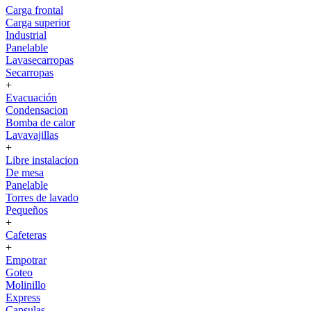
Carga frontal
Carga superior
Industrial
Panelable
Lavasecarropas
Secarropas
+
Evacuación
Condensacion
Bomba de calor
Lavavajillas
+
Libre instalacion
De mesa
Panelable
Torres de lavado
Pequeños
+
Cafeteras
+
Empotrar
Goteo
Molinillo
Express
Capsulas