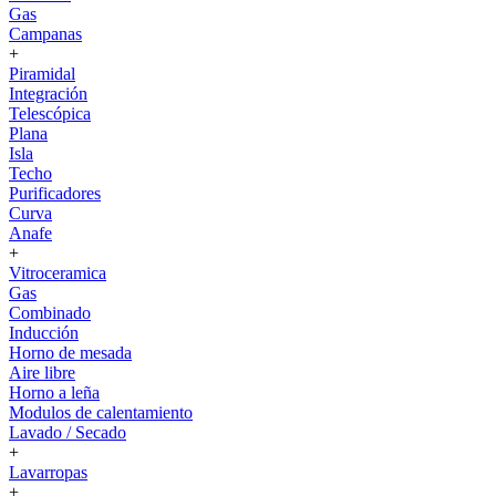
Gas
Campanas
+
Piramidal
Integración
Telescópica
Plana
Isla
Techo
Purificadores
Curva
Anafe
+
Vitroceramica
Gas
Combinado
Inducción
Horno de mesada
Aire libre
Horno a leña
Modulos de calentamiento
Lavado / Secado
+
Lavarropas
+