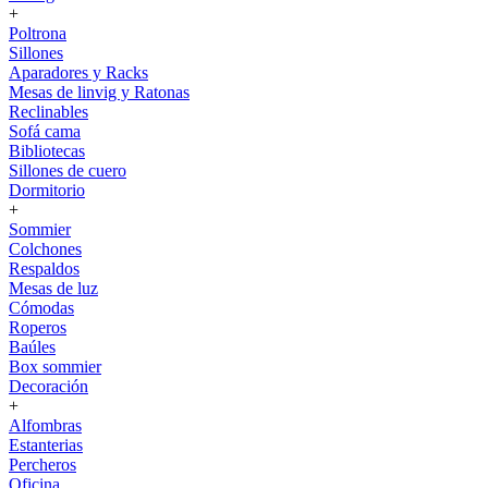
+
Poltrona
Sillones
Aparadores y Racks
Mesas de linvig y Ratonas
Reclinables
Sofá cama
Bibliotecas
Sillones de cuero
Dormitorio
+
Sommier
Colchones
Respaldos
Mesas de luz
Cómodas
Roperos
Baúles
Box sommier
Decoración
+
Alfombras
Estanterias
Percheros
Oficina