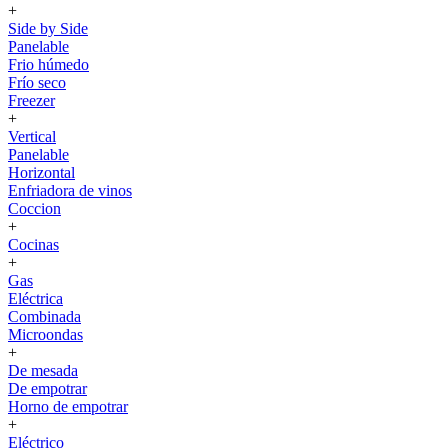
+
Side by Side
Panelable
Frio húmedo
Frío seco
Freezer
+
Vertical
Panelable
Horizontal
Enfriadora de vinos
Coccion
+
Cocinas
+
Gas
Eléctrica
Combinada
Microondas
+
De mesada
De empotrar
Horno de empotrar
+
Eléctrico