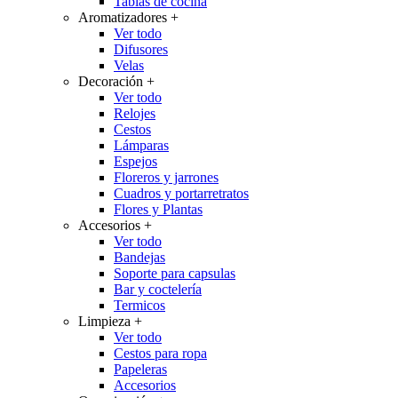
Tablas de cocina
Aromatizadores
+
Ver todo
Difusores
Velas
Decoración
+
Ver todo
Relojes
Cestos
Lámparas
Espejos
Floreros y jarrones
Cuadros y portarretratos
Flores y Plantas
Accesorios
+
Ver todo
Bandejas
Soporte para capsulas
Bar y coctelería
Termicos
Limpieza
+
Ver todo
Cestos para ropa
Papeleras
Accesorios