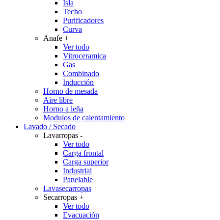
Isla
Techo
Purificadores
Curva
Anafe
+
Ver todo
Vitroceramica
Gas
Combinado
Inducción
Horno de mesada
Aire libre
Horno a leña
Modulos de calentamiento
Lavado / Secado
Lavarropas
-
Ver todo
Carga frontal
Carga superior
Industrial
Panelable
Lavasecarropas
Secarropas
+
Ver todo
Evacuación