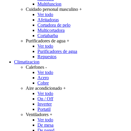
Multifuncion
Cuidado personal masculino
+
Ver todo
Afeitadoras
Cortadora de pelo
Multicortadora
Cortabarba
Purificadores de agua
+
Ver todo
Purificadores de agua
Repuestos
Climatizacion
Calefones
-
Ver todo
Acero
Cobre
Aire acondicionado
+
Ver todo
On / Off
Inverter
Portatil
Ventiladores
+
Ver todo
De mesa
De pared