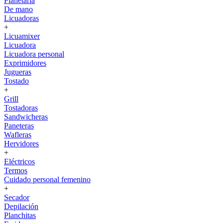
Planetaria
De mano
Licuadoras
+
Licuamixer
Licuadora
Licuadora personal
Exprimidores
Jugueras
Tostado
+
Grill
Tostadoras
Sandwicheras
Paneteras
Wafleras
Hervidores
+
Eléctricos
Termos
Cuidado personal femenino
+
Secador
Depilación
Planchitas