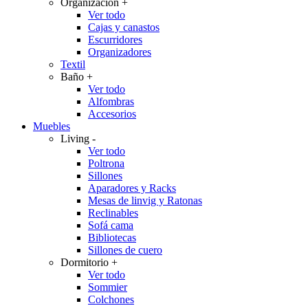
Organización
+
Ver todo
Cajas y canastos
Escurridores
Organizadores
Textil
Baño
+
Ver todo
Alfombras
Accesorios
Muebles
Living
-
Ver todo
Poltrona
Sillones
Aparadores y Racks
Mesas de linvig y Ratonas
Reclinables
Sofá cama
Bibliotecas
Sillones de cuero
Dormitorio
+
Ver todo
Sommier
Colchones