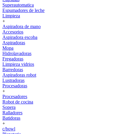
Superautomatica
Espumadores de leche
Limpieza
+
Aspiradora de mano
Accesorios
Aspiradora escoba
Aspiradoras
Mopa
Hidrolavadoras
Fregadoras
Limpieza vidrios
Barredoras
Aspiradoras robot
Lustradoras
Procesadoras
+
Procesadores
Robot de cocina
Sopera
Ralladores
Batidoras
+
c/bowl