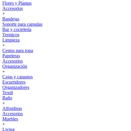
Flores y Plantas
Accesorios
+
Bandejas
Soporte para capsulas
Bar y coctelería
Termicos
Limpieza
+
Cestos para ropa
Papeleras
Accesorios
Organización
+
Cajas y canastos
Escurridores
Organizadores
Textil
Baño
+
Alfombras
Accesorios
Muebles
+
Living