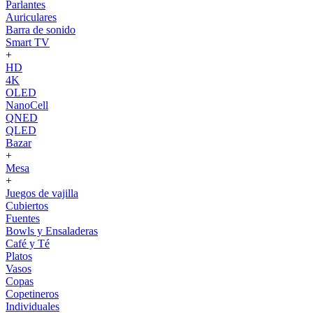
Parlantes
Auriculares
Barra de sonido
Smart TV
+
HD
4K
OLED
NanoCell
QNED
QLED
Bazar
+
Mesa
+
Juegos de vajilla
Cubiertos
Fuentes
Bowls y Ensaladeras
Café y Té
Platos
Vasos
Copas
Copetineros
Individuales