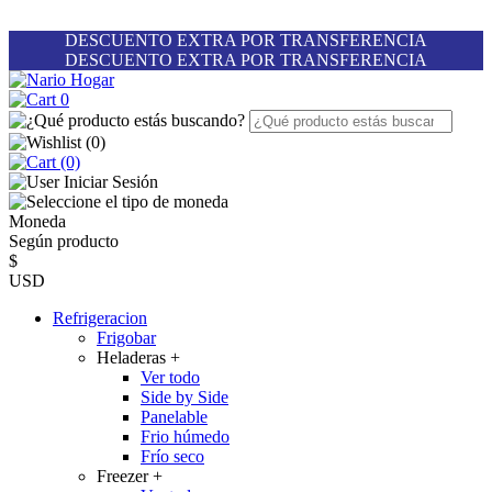
DESCUENTO EXTRA POR TRANSFERENCIA
DESCUENTO EXTRA POR TRANSFERENCIA
0
(
0
)
(0)
Iniciar Sesión
Moneda
Según producto
$
USD
Refrigeracion
Frigobar
Heladeras
+
Ver todo
Side by Side
Panelable
Frio húmedo
Frío seco
Freezer
+