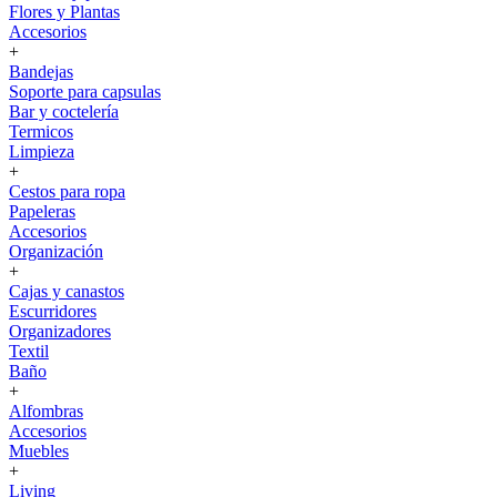
Flores y Plantas
Accesorios
+
Bandejas
Soporte para capsulas
Bar y coctelería
Termicos
Limpieza
+
Cestos para ropa
Papeleras
Accesorios
Organización
+
Cajas y canastos
Escurridores
Organizadores
Textil
Baño
+
Alfombras
Accesorios
Muebles
+
Living