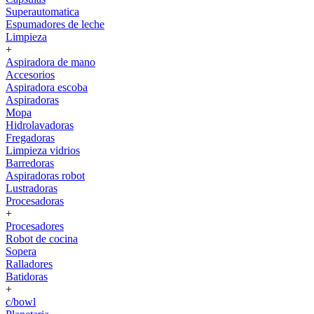
Superautomatica
Espumadores de leche
Limpieza
+
Aspiradora de mano
Accesorios
Aspiradora escoba
Aspiradoras
Mopa
Hidrolavadoras
Fregadoras
Limpieza vidrios
Barredoras
Aspiradoras robot
Lustradoras
Procesadoras
+
Procesadores
Robot de cocina
Sopera
Ralladores
Batidoras
+
c/bowl