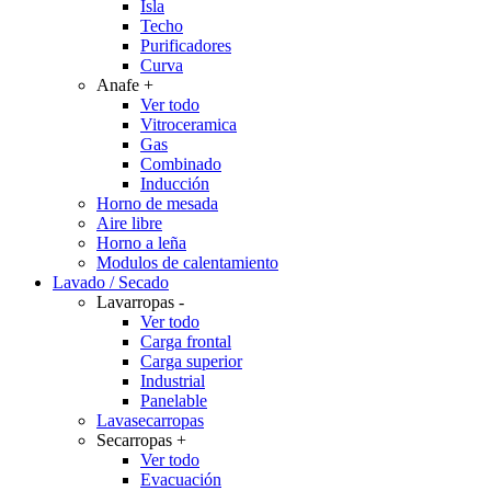
Isla
Techo
Purificadores
Curva
Anafe
+
Ver todo
Vitroceramica
Gas
Combinado
Inducción
Horno de mesada
Aire libre
Horno a leña
Modulos de calentamiento
Lavado / Secado
Lavarropas
-
Ver todo
Carga frontal
Carga superior
Industrial
Panelable
Lavasecarropas
Secarropas
+
Ver todo
Evacuación