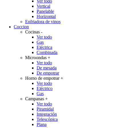
Ver todo
Vertical
Panelable
Horizontal
Enfriadora de vinos
Coccion
Cocinas
-
Ver todo
Gas
Eléctrica
Combinada
Microondas
+
Ver todo
De mesada
De empotrar
Horno de empotrar
+
Ver todo
Eléctrico
Gas
Campanas
+
Ver todo
Piramidal
Integración
Telescópica
Plana