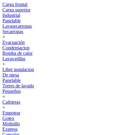
Carga frontal
Carga superior
Industrial
Panelable
Lavasecarropas
Secarropas
+
Evacuación
Condensacion
Bomba de calor
Lavavajillas
+
Libre instalacion
De mesa
Panelable
Torres de lavado
Pequeños
+
Cafeteras
+
Empotrar
Goteo
Molinillo
Express
Capsulas