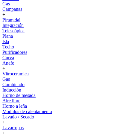
Gas
Campanas
+
Piramidal
Integración
Telescópica
Plana
Isla
Techo
Purificadores
Curva
Anafe
+
Vitroceramica
Gas
Combinado
Inducción
Horno de mesada
Aire libre
Horno a leña
Modulos de calentamiento
Lavado / Secado
+
Lavarropas
+