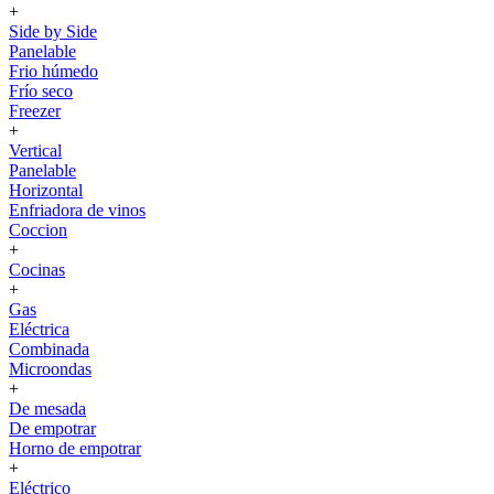
+
Side by Side
Panelable
Frio húmedo
Frío seco
Freezer
+
Vertical
Panelable
Horizontal
Enfriadora de vinos
Coccion
+
Cocinas
+
Gas
Eléctrica
Combinada
Microondas
+
De mesada
De empotrar
Horno de empotrar
+
Eléctrico