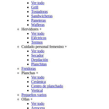
Ver todo
Grill
Tostadoras
Sandwicheras
Paneteras
Wafleras
Hervidores
+
Ver todo
Eléctricos
Termos
Cuidado personal femenino
+
Ver todo
Secador
Depilación
Planchitas
Freidoras
Planchas
+
Ver todo
Cerámica
Centro de planchado
Vertical
Pequeños varios
Ollas
+
Ver todo
Arrocera