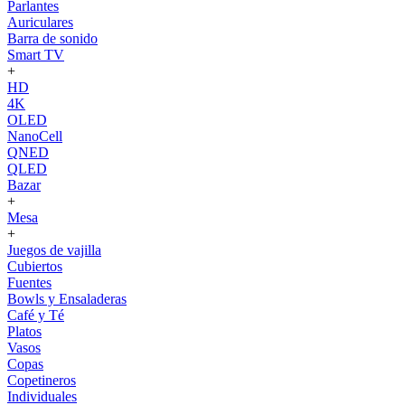
Parlantes
Auriculares
Barra de sonido
Smart TV
+
HD
4K
OLED
NanoCell
QNED
QLED
Bazar
+
Mesa
+
Juegos de vajilla
Cubiertos
Fuentes
Bowls y Ensaladeras
Café y Té
Platos
Vasos
Copas
Copetineros
Individuales