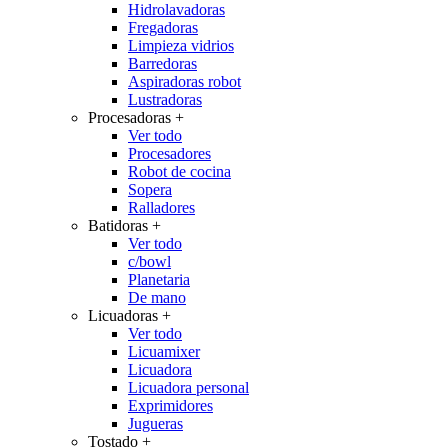
Hidrolavadoras
Fregadoras
Limpieza vidrios
Barredoras
Aspiradoras robot
Lustradoras
Procesadoras
+
Ver todo
Procesadores
Robot de cocina
Sopera
Ralladores
Batidoras
+
Ver todo
c/bowl
Planetaria
De mano
Licuadoras
+
Ver todo
Licuamixer
Licuadora
Licuadora personal
Exprimidores
Jugueras
Tostado
+