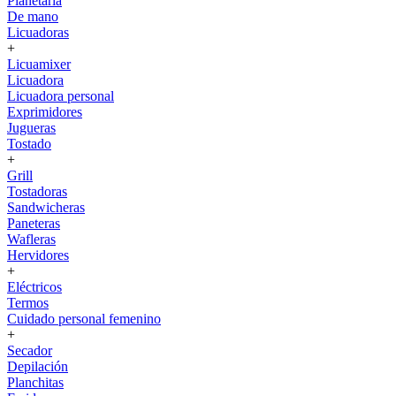
Planetaria
De mano
Licuadoras
+
Licuamixer
Licuadora
Licuadora personal
Exprimidores
Jugueras
Tostado
+
Grill
Tostadoras
Sandwicheras
Paneteras
Wafleras
Hervidores
+
Eléctricos
Termos
Cuidado personal femenino
+
Secador
Depilación
Planchitas