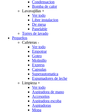
Condensacion
Bomba de calor
Lavavajillas
+
Ver todo
Libre instalacion
De mesa
Panelable
Torres de lavado
Pequeños
Cafeteras
-
Ver todo
Empotrar
Goteo
Molinillo
Express
Capsulas
Superautomatica
Espumadores de leche
Limpieza
+
Ver todo
Aspiradora de mano
Accesorios
Aspiradora escoba
Aspiradoras
Mopa