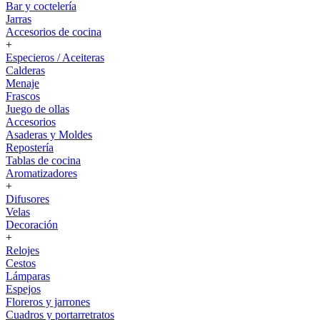
Bar y coctelería
Jarras
Accesorios de cocina
+
Especieros / Aceiteras
Calderas
Menaje
Frascos
Juego de ollas
Accesorios
Asaderas y Moldes
Repostería
Tablas de cocina
Aromatizadores
+
Difusores
Velas
Decoración
+
Relojes
Cestos
Lámparas
Espejos
Floreros y jarrones
Cuadros y portarretratos