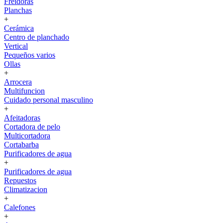
Freidoras
Planchas
+
Cerámica
Centro de planchado
Vertical
Pequeños varios
Ollas
+
Arrocera
Multifuncion
Cuidado personal masculino
+
Afeitadoras
Cortadora de pelo
Multicortadora
Cortabarba
Purificadores de agua
+
Purificadores de agua
Repuestos
Climatizacion
+
Calefones
+