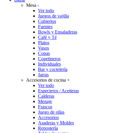
Mesa
-
Ver todo
Juegos de vajilla
Cubiertos
Fuentes
Bowls y Ensaladeras
Café y Té
Platos
Vasos
Copas
Copetineros
Individuales
Bar y coctelería
Jarras
Accesorios de cocina
+
Ver todo
Especieros / Aceiteras
Calderas
Menaje
Frascos
Juego de ollas
Accesorios
Asaderas y Moldes
Repostería