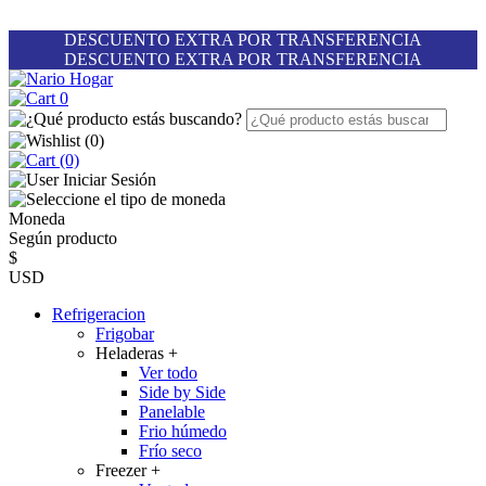
DESCUENTO EXTRA POR TRANSFERENCIA
DESCUENTO EXTRA POR TRANSFERENCIA
0
(
0
)
(0)
Iniciar Sesión
Moneda
Según producto
$
USD
Refrigeracion
Frigobar
Heladeras
+
Ver todo
Side by Side
Panelable
Frio húmedo
Frío seco
Freezer
+