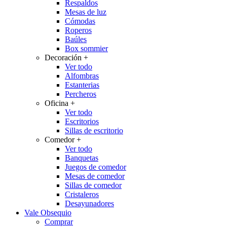
Respaldos
Mesas de luz
Cómodas
Roperos
Baúles
Box sommier
Decoración
+
Ver todo
Alfombras
Estanterias
Percheros
Oficina
+
Ver todo
Escritorios
Sillas de escritorio
Comedor
+
Ver todo
Banquetas
Juegos de comedor
Mesas de comedor
Sillas de comedor
Cristaleros
Desayunadores
Vale Obsequio
Comprar