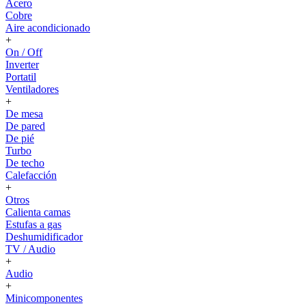
Acero
Cobre
Aire acondicionado
+
On / Off
Inverter
Portatil
Ventiladores
+
De mesa
De pared
De pié
Turbo
De techo
Calefacción
+
Otros
Calienta camas
Estufas a gas
Deshumidificador
TV / Audio
+
Audio
+
Minicomponentes