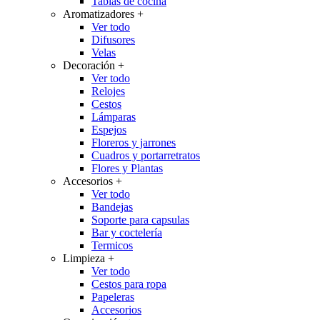
Tablas de cocina
Aromatizadores
+
Ver todo
Difusores
Velas
Decoración
+
Ver todo
Relojes
Cestos
Lámparas
Espejos
Floreros y jarrones
Cuadros y portarretratos
Flores y Plantas
Accesorios
+
Ver todo
Bandejas
Soporte para capsulas
Bar y coctelería
Termicos
Limpieza
+
Ver todo
Cestos para ropa
Papeleras
Accesorios