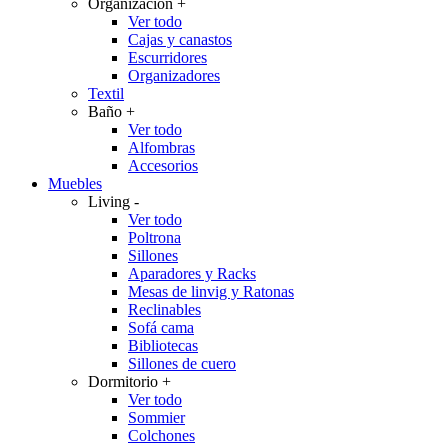
Organización
+
Ver todo
Cajas y canastos
Escurridores
Organizadores
Textil
Baño
+
Ver todo
Alfombras
Accesorios
Muebles
Living
-
Ver todo
Poltrona
Sillones
Aparadores y Racks
Mesas de linvig y Ratonas
Reclinables
Sofá cama
Bibliotecas
Sillones de cuero
Dormitorio
+
Ver todo
Sommier
Colchones