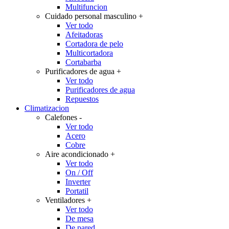
Multifuncion
Cuidado personal masculino
+
Ver todo
Afeitadoras
Cortadora de pelo
Multicortadora
Cortabarba
Purificadores de agua
+
Ver todo
Purificadores de agua
Repuestos
Climatizacion
Calefones
-
Ver todo
Acero
Cobre
Aire acondicionado
+
Ver todo
On / Off
Inverter
Portatil
Ventiladores
+
Ver todo
De mesa
De pared