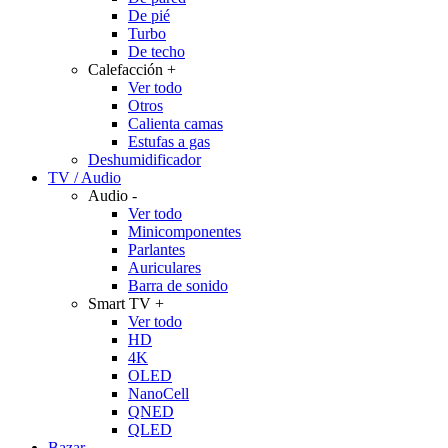
De pié
Turbo
De techo
Calefacción
+
Ver todo
Otros
Calienta camas
Estufas a gas
Deshumidificador
TV / Audio
Audio
-
Ver todo
Minicomponentes
Parlantes
Auriculares
Barra de sonido
Smart TV
+
Ver todo
HD
4K
OLED
NanoCell
QNED
QLED
Bazar