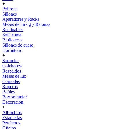
+
Poltrona
Sillones
Aparadores y Racks
Mesas de linvig y Ratonas
Reclinables
Sofá cama
Bibliotecas
Sillones de cuero
Dormitorio
+
Sommier
Colchones
Respaldos
Mesas de luz
Cómodas
Roperos
Baúles
Box sommier
Decoración
+
Alfombras
Estanterias
Percheros
Oficina