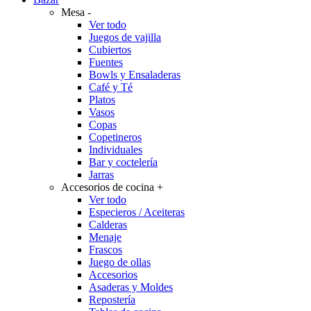
Mesa
-
Ver todo
Juegos de vajilla
Cubiertos
Fuentes
Bowls y Ensaladeras
Café y Té
Platos
Vasos
Copas
Copetineros
Individuales
Bar y coctelería
Jarras
Accesorios de cocina
+
Ver todo
Especieros / Aceiteras
Calderas
Menaje
Frascos
Juego de ollas
Accesorios
Asaderas y Moldes
Repostería