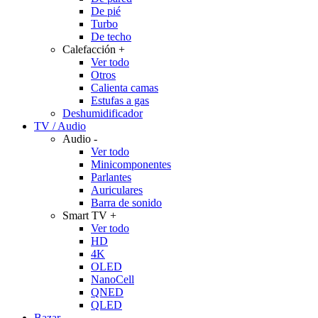
De pié
Turbo
De techo
Calefacción
+
Ver todo
Otros
Calienta camas
Estufas a gas
Deshumidificador
TV / Audio
Audio
-
Ver todo
Minicomponentes
Parlantes
Auriculares
Barra de sonido
Smart TV
+
Ver todo
HD
4K
OLED
NanoCell
QNED
QLED
Bazar