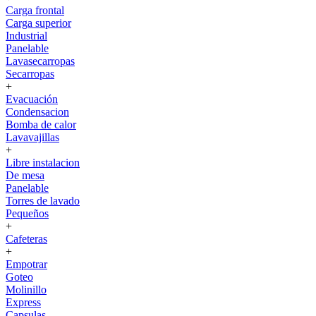
Carga frontal
Carga superior
Industrial
Panelable
Lavasecarropas
Secarropas
+
Evacuación
Condensacion
Bomba de calor
Lavavajillas
+
Libre instalacion
De mesa
Panelable
Torres de lavado
Pequeños
+
Cafeteras
+
Empotrar
Goteo
Molinillo
Express
Capsulas