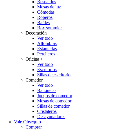
Respaldos
Mesas de luz
Cómodas
Roperos
Baúles
Box sommier
Decoración
+
Ver todo
Alfombras
Estanterias
Percheros
Oficina
+
Ver todo
Escritorios
Sillas de escritorio
Comedor
+
Ver todo
Banquetas
Juegos de comedor
Mesas de comedor
Sillas de comedor
Cristaleros
Desayunadores
Vale Obsequio
Comprar