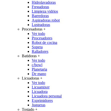
Hidrolavadoras
Fregadoras
Limpieza vidrios
Barredoras
Aspiradoras robot
Lustradoras
Procesadoras
+
Ver todo
Procesadores
Robot de cocina
Sopera
Ralladores
Batidoras
+
Ver todo
c/bowl
Planetaria
De mano
Licuadoras
+
Ver todo
Licuamixer
Licuadora
Licuadora personal
Exprimidores
Jugueras
Tostado
+