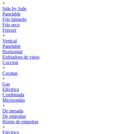
+
Side by Side
Panelable
Frio húmedo
Frío seco
Freezer
+
Vertical
Panelable
Horizontal
Enfriadora de vinos
Coccion
+
Cocinas
+
Gas
Eléctrica
Combinada
Microondas
+
De mesada
De empotrar
Horno de empotrar
+
Eléctrico