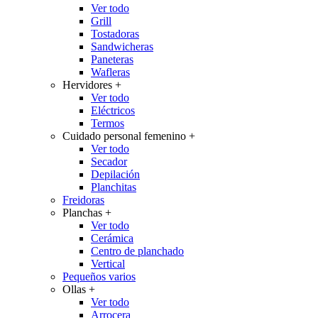
Ver todo
Grill
Tostadoras
Sandwicheras
Paneteras
Wafleras
Hervidores
+
Ver todo
Eléctricos
Termos
Cuidado personal femenino
+
Ver todo
Secador
Depilación
Planchitas
Freidoras
Planchas
+
Ver todo
Cerámica
Centro de planchado
Vertical
Pequeños varios
Ollas
+
Ver todo
Arrocera