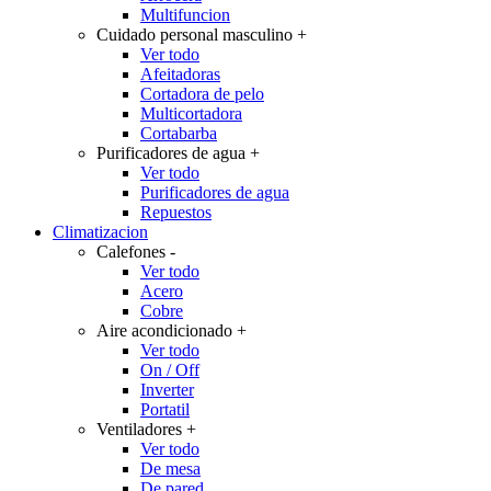
Multifuncion
Cuidado personal masculino
+
Ver todo
Afeitadoras
Cortadora de pelo
Multicortadora
Cortabarba
Purificadores de agua
+
Ver todo
Purificadores de agua
Repuestos
Climatizacion
Calefones
-
Ver todo
Acero
Cobre
Aire acondicionado
+
Ver todo
On / Off
Inverter
Portatil
Ventiladores
+
Ver todo
De mesa
De pared