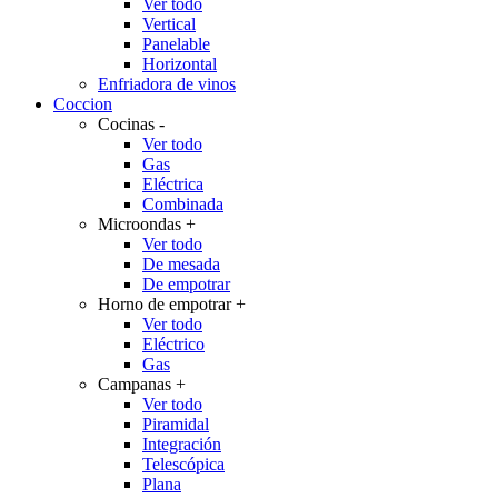
Ver todo
Vertical
Panelable
Horizontal
Enfriadora de vinos
Coccion
Cocinas
-
Ver todo
Gas
Eléctrica
Combinada
Microondas
+
Ver todo
De mesada
De empotrar
Horno de empotrar
+
Ver todo
Eléctrico
Gas
Campanas
+
Ver todo
Piramidal
Integración
Telescópica
Plana