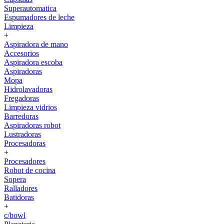
Superautomatica
Espumadores de leche
Limpieza
+
Aspiradora de mano
Accesorios
Aspiradora escoba
Aspiradoras
Mopa
Hidrolavadoras
Fregadoras
Limpieza vidrios
Barredoras
Aspiradoras robot
Lustradoras
Procesadoras
+
Procesadores
Robot de cocina
Sopera
Ralladores
Batidoras
+
c/bowl