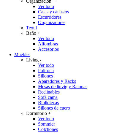
Organización
+
Ver todo
Cajas y canastos
Escurridores
Organizadores
Textil
Baño
+
Ver todo
Alfombras
Accesorios
Muebles
Living
-
Ver todo
Poltrona
Sillones
Aparadores y Racks
Mesas de linvig y Ratonas
Reclinables
Sofá cama
Bibliotecas
Sillones de cuero
Dormitorio
+
Ver todo
Sommier
Colchones