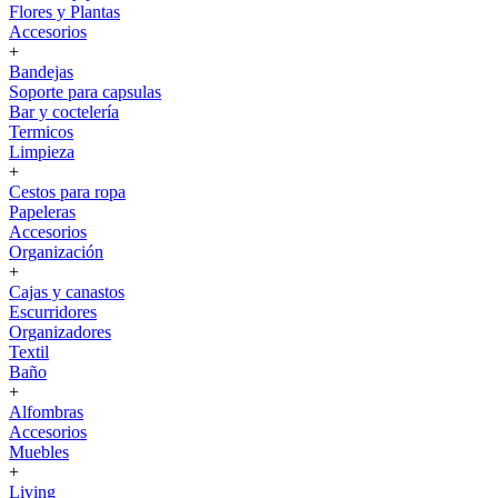
Flores y Plantas
Accesorios
+
Bandejas
Soporte para capsulas
Bar y coctelería
Termicos
Limpieza
+
Cestos para ropa
Papeleras
Accesorios
Organización
+
Cajas y canastos
Escurridores
Organizadores
Textil
Baño
+
Alfombras
Accesorios
Muebles
+
Living