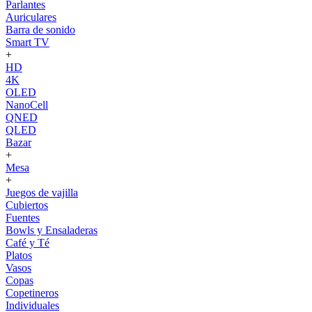
Parlantes
Auriculares
Barra de sonido
Smart TV
+
HD
4K
OLED
NanoCell
QNED
QLED
Bazar
+
Mesa
+
Juegos de vajilla
Cubiertos
Fuentes
Bowls y Ensaladeras
Café y Té
Platos
Vasos
Copas
Copetineros
Individuales