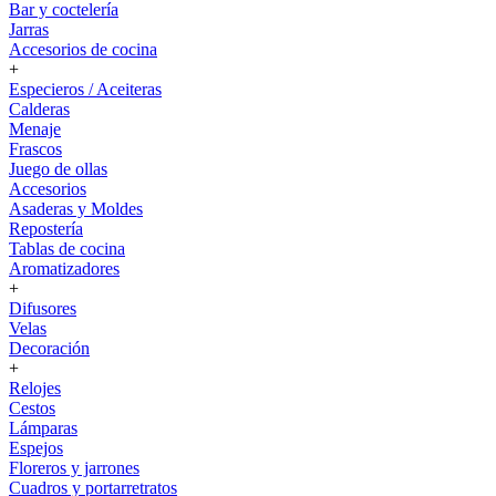
Bar y coctelería
Jarras
Accesorios de cocina
+
Especieros / Aceiteras
Calderas
Menaje
Frascos
Juego de ollas
Accesorios
Asaderas y Moldes
Repostería
Tablas de cocina
Aromatizadores
+
Difusores
Velas
Decoración
+
Relojes
Cestos
Lámparas
Espejos
Floreros y jarrones
Cuadros y portarretratos