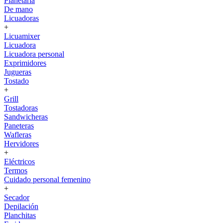
Planetaria
De mano
Licuadoras
+
Licuamixer
Licuadora
Licuadora personal
Exprimidores
Jugueras
Tostado
+
Grill
Tostadoras
Sandwicheras
Paneteras
Wafleras
Hervidores
+
Eléctricos
Termos
Cuidado personal femenino
+
Secador
Depilación
Planchitas