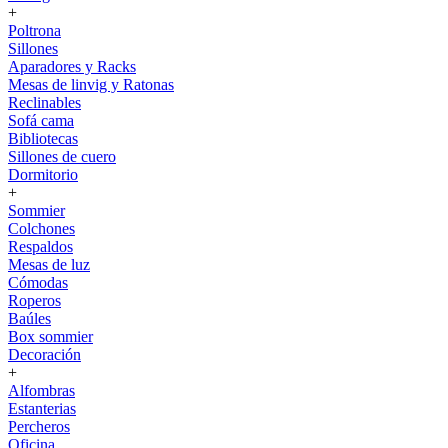
+
Poltrona
Sillones
Aparadores y Racks
Mesas de linvig y Ratonas
Reclinables
Sofá cama
Bibliotecas
Sillones de cuero
Dormitorio
+
Sommier
Colchones
Respaldos
Mesas de luz
Cómodas
Roperos
Baúles
Box sommier
Decoración
+
Alfombras
Estanterias
Percheros
Oficina