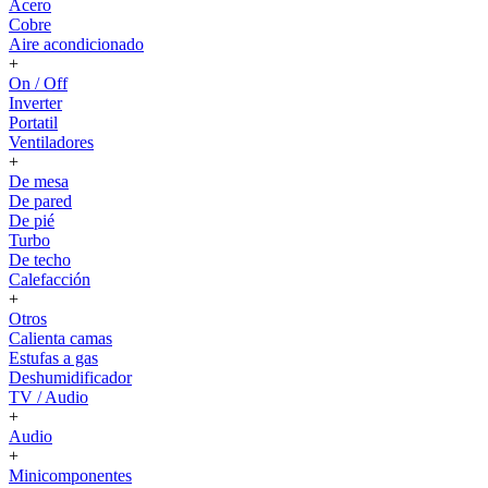
Acero
Cobre
Aire acondicionado
+
On / Off
Inverter
Portatil
Ventiladores
+
De mesa
De pared
De pié
Turbo
De techo
Calefacción
+
Otros
Calienta camas
Estufas a gas
Deshumidificador
TV / Audio
+
Audio
+
Minicomponentes