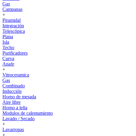
Gas
Campanas
+
Piramidal
Integración
Telescópica
Plana
Isla
Techo
Purificadores
Curva
Anafe
+
Vitroceramica
Gas
Combinado
Inducción
Horno de mesada
Aire libre
Horno a leña
Modulos de calentamiento
Lavado / Secado
+
Lavarropas
+