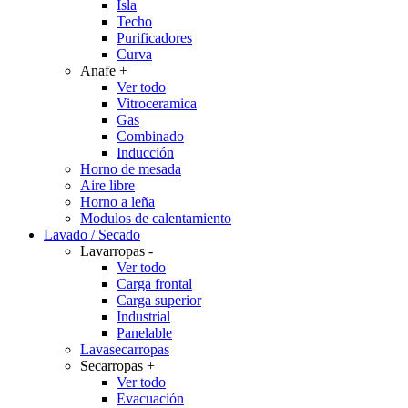
Isla
Techo
Purificadores
Curva
Anafe
+
Ver todo
Vitroceramica
Gas
Combinado
Inducción
Horno de mesada
Aire libre
Horno a leña
Modulos de calentamiento
Lavado / Secado
Lavarropas
-
Ver todo
Carga frontal
Carga superior
Industrial
Panelable
Lavasecarropas
Secarropas
+
Ver todo
Evacuación