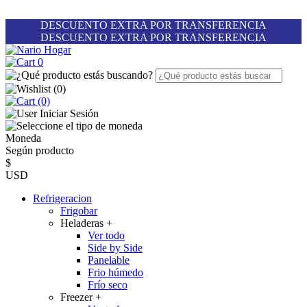
DESCUENTO EXTRA POR TRANSFERENCIA
DESCUENTO EXTRA POR TRANSFERENCIA
0
(
0
)
(0)
Iniciar Sesión
Moneda
Según producto
$
USD
Refrigeracion
Frigobar
Heladeras
+
Ver todo
Side by Side
Panelable
Frio húmedo
Frío seco
Freezer
+