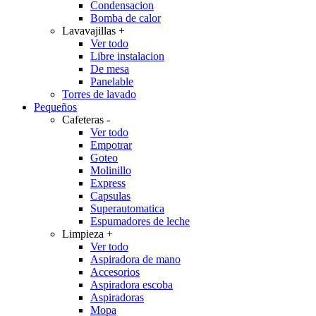
Condensacion
Bomba de calor
Lavavajillas
+
Ver todo
Libre instalacion
De mesa
Panelable
Torres de lavado
Pequeños
Cafeteras
-
Ver todo
Empotrar
Goteo
Molinillo
Express
Capsulas
Superautomatica
Espumadores de leche
Limpieza
+
Ver todo
Aspiradora de mano
Accesorios
Aspiradora escoba
Aspiradoras
Mopa