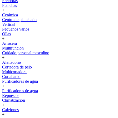
Freidoras
Planchas
+
Cerámica
Centro de planchado
Vertical
Pequeños varios
Ollas
+
Arrocera
Multifuncion
Cuidado personal masculino
+
Afeitadoras
Cortadora de pelo
Multicortadora
Cortabarba
Purificadores de agua
+
Purificadores de agua
Repuestos
Climatizacion
+
Calefones
+