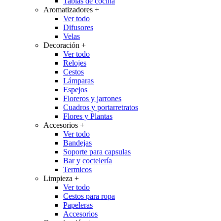
Tablas de cocina
Aromatizadores
+
Ver todo
Difusores
Velas
Decoración
+
Ver todo
Relojes
Cestos
Lámparas
Espejos
Floreros y jarrones
Cuadros y portarretratos
Flores y Plantas
Accesorios
+
Ver todo
Bandejas
Soporte para capsulas
Bar y coctelería
Termicos
Limpieza
+
Ver todo
Cestos para ropa
Papeleras
Accesorios