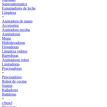
Superautomatica
Espumadores de leche
Limpieza
+
Aspiradora de mano
Accesorios
Aspiradora escoba
Aspiradoras
Mopa
Hidrolavadoras
Fregadoras
Limpieza vidrios
Barredoras
Aspiradoras robot
Lustradoras
Procesadoras
+
Procesadores
Robot de cocina
Sopera
Ralladores
Batidoras
+
c/bowl