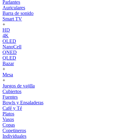
Parlantes
Auriculares
Barra de sonido
Smart TV
+
HD
4K
OLED
NanoCell
QNED
QLED
Bazar
+
Mesa
+
Juegos de vajilla
Cubiertos
Fuentes
Bowls y Ensaladeras
Café y Té
Platos
Vasos
Copas
Copetineros
Individuales