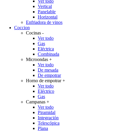
Ver todo
Vertical
Panelable
Horizontal
Enfriadora de vinos
Coccion
Cocinas
-
Ver todo
Gas
Eléctrica
Combinada
Microondas
+
Ver todo
De mesada
De empotrar
Horno de empotrar
+
Ver todo
Eléctrico
Gas
Campanas
+
Ver todo
Piramidal
Integración
Telescópica
Plana