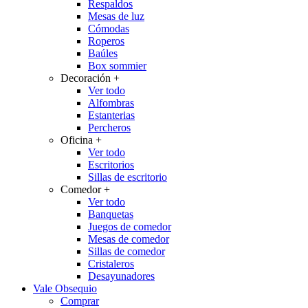
Respaldos
Mesas de luz
Cómodas
Roperos
Baúles
Box sommier
Decoración
+
Ver todo
Alfombras
Estanterias
Percheros
Oficina
+
Ver todo
Escritorios
Sillas de escritorio
Comedor
+
Ver todo
Banquetas
Juegos de comedor
Mesas de comedor
Sillas de comedor
Cristaleros
Desayunadores
Vale Obsequio
Comprar