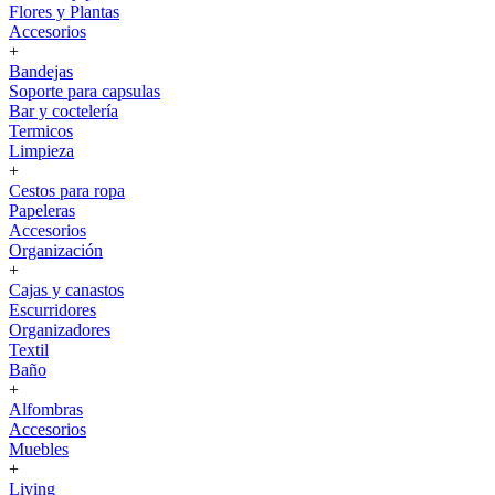
Flores y Plantas
Accesorios
+
Bandejas
Soporte para capsulas
Bar y coctelería
Termicos
Limpieza
+
Cestos para ropa
Papeleras
Accesorios
Organización
+
Cajas y canastos
Escurridores
Organizadores
Textil
Baño
+
Alfombras
Accesorios
Muebles
+
Living