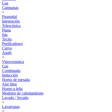
Gas
Campanas
+
Piramidal
Integración
Telescópica
Plana
Isla
Techo
Purificadores
Curva
Anafe
+
Vitroceramica
Gas
Combinado
Inducción
Horno de mesada
Aire libre
Horno a leña
Modulos de calentamiento
Lavado / Secado
+
Lavarropas
+