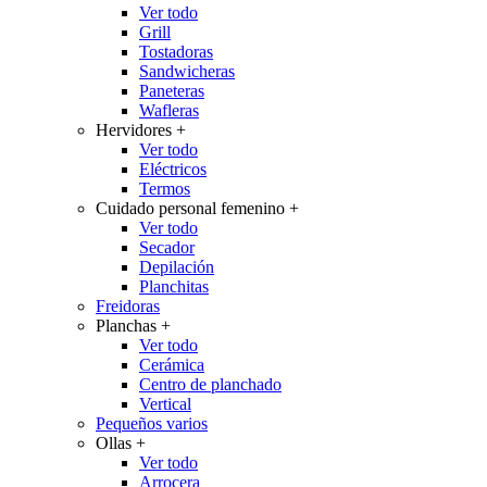
Ver todo
Grill
Tostadoras
Sandwicheras
Paneteras
Wafleras
Hervidores
+
Ver todo
Eléctricos
Termos
Cuidado personal femenino
+
Ver todo
Secador
Depilación
Planchitas
Freidoras
Planchas
+
Ver todo
Cerámica
Centro de planchado
Vertical
Pequeños varios
Ollas
+
Ver todo
Arrocera