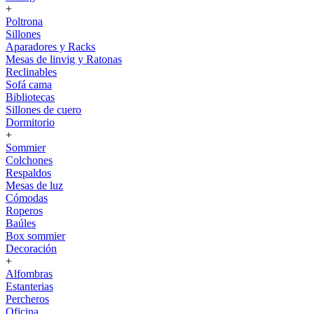
+
Poltrona
Sillones
Aparadores y Racks
Mesas de linvig y Ratonas
Reclinables
Sofá cama
Bibliotecas
Sillones de cuero
Dormitorio
+
Sommier
Colchones
Respaldos
Mesas de luz
Cómodas
Roperos
Baúles
Box sommier
Decoración
+
Alfombras
Estanterias
Percheros
Oficina