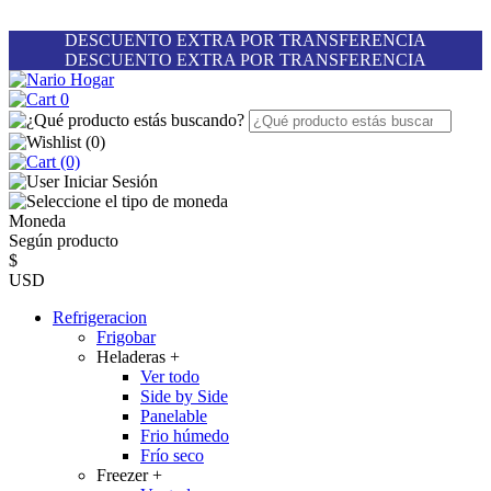
DESCUENTO EXTRA POR TRANSFERENCIA
DESCUENTO EXTRA POR TRANSFERENCIA
0
(
0
)
(0)
Iniciar Sesión
Moneda
Según producto
$
USD
Refrigeracion
Frigobar
Heladeras
+
Ver todo
Side by Side
Panelable
Frio húmedo
Frío seco
Freezer
+