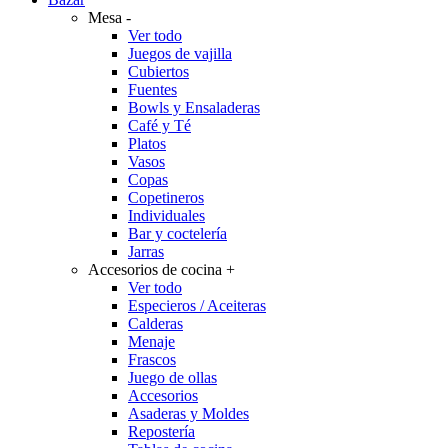
Mesa
-
Ver todo
Juegos de vajilla
Cubiertos
Fuentes
Bowls y Ensaladeras
Café y Té
Platos
Vasos
Copas
Copetineros
Individuales
Bar y coctelería
Jarras
Accesorios de cocina
+
Ver todo
Especieros / Aceiteras
Calderas
Menaje
Frascos
Juego de ollas
Accesorios
Asaderas y Moldes
Repostería