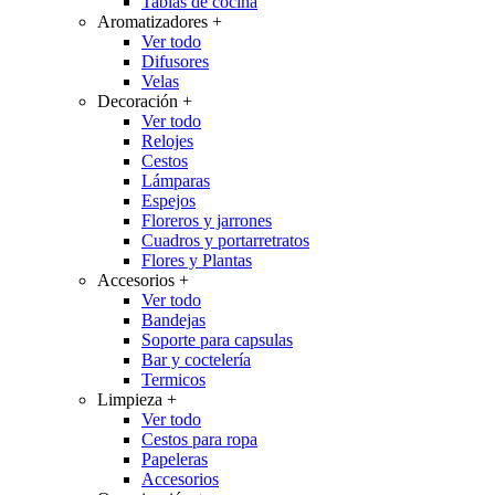
Tablas de cocina
Aromatizadores
+
Ver todo
Difusores
Velas
Decoración
+
Ver todo
Relojes
Cestos
Lámparas
Espejos
Floreros y jarrones
Cuadros y portarretratos
Flores y Plantas
Accesorios
+
Ver todo
Bandejas
Soporte para capsulas
Bar y coctelería
Termicos
Limpieza
+
Ver todo
Cestos para ropa
Papeleras
Accesorios