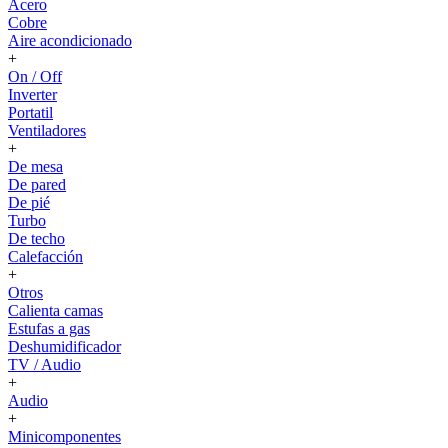
Acero
Cobre
Aire acondicionado
+
On / Off
Inverter
Portatil
Ventiladores
+
De mesa
De pared
De pié
Turbo
De techo
Calefacción
+
Otros
Calienta camas
Estufas a gas
Deshumidificador
TV / Audio
+
Audio
+
Minicomponentes