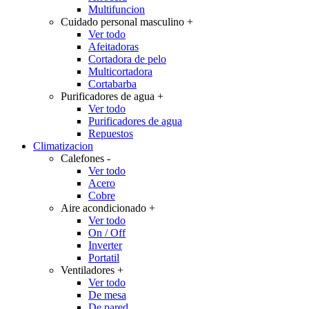
Multifuncion
Cuidado personal masculino
+
Ver todo
Afeitadoras
Cortadora de pelo
Multicortadora
Cortabarba
Purificadores de agua
+
Ver todo
Purificadores de agua
Repuestos
Climatizacion
Calefones
-
Ver todo
Acero
Cobre
Aire acondicionado
+
Ver todo
On / Off
Inverter
Portatil
Ventiladores
+
Ver todo
De mesa
De pared