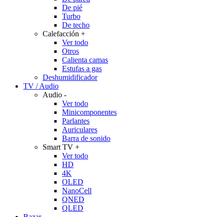
De pié
Turbo
De techo
Calefacción
+
Ver todo
Otros
Calienta camas
Estufas a gas
Deshumidificador
TV / Audio
Audio
-
Ver todo
Minicomponentes
Parlantes
Auriculares
Barra de sonido
Smart TV
+
Ver todo
HD
4K
OLED
NanoCell
QNED
QLED
Bazar