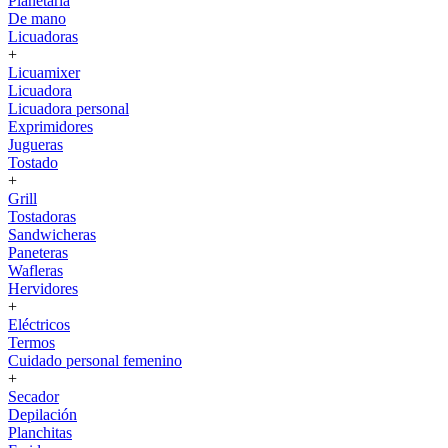
Planetaria
De mano
Licuadoras
+
Licuamixer
Licuadora
Licuadora personal
Exprimidores
Jugueras
Tostado
+
Grill
Tostadoras
Sandwicheras
Paneteras
Wafleras
Hervidores
+
Eléctricos
Termos
Cuidado personal femenino
+
Secador
Depilación
Planchitas