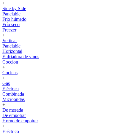
+
Side by Side
Panelable
Frio húmedo
Frío seco
Freezer
+
Vertical
Panelable
Horizontal
Enfriadora de vinos
Coccion
+
Cocinas
+
Gas
Eléctrica
Combinada
Microondas
+
De mesada
De empotrar
Horno de empotrar
+
Eléctrico