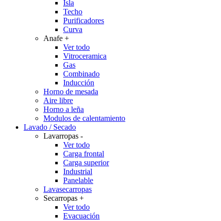
Isla
Techo
Purificadores
Curva
Anafe
+
Ver todo
Vitroceramica
Gas
Combinado
Inducción
Horno de mesada
Aire libre
Horno a leña
Modulos de calentamiento
Lavado / Secado
Lavarropas
-
Ver todo
Carga frontal
Carga superior
Industrial
Panelable
Lavasecarropas
Secarropas
+
Ver todo
Evacuación