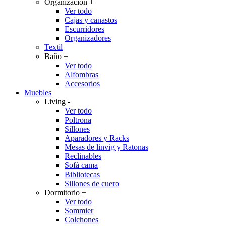
Organización
+
Ver todo
Cajas y canastos
Escurridores
Organizadores
Textil
Baño
+
Ver todo
Alfombras
Accesorios
Muebles
Living
-
Ver todo
Poltrona
Sillones
Aparadores y Racks
Mesas de linvig y Ratonas
Reclinables
Sofá cama
Bibliotecas
Sillones de cuero
Dormitorio
+
Ver todo
Sommier
Colchones