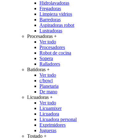
Hidrolavadoras
Fregadoras
Limpieza vidrios
Barredoras
Aspiradoras robot
Lustradoras
Procesadoras
+
Ver todo
Procesadores
Robot de cocina
Sopera
Ralladores
Batidoras
+
Ver todo
c/bowl
Planetaria
De mano
Licuadoras
+
Ver todo
Licuamixer
Licuadora
Licuadora personal
Exprimidores
Jugueras
Tostado
+