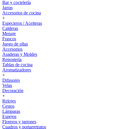
Bar y coctelería
Jarras
Accesorios de cocina
+
Especieros / Aceiteras
Calderas
Menaje
Frascos
Juego de ollas
Accesorios
Asaderas y Moldes
Repostería
Tablas de cocina
Aromatizadores
+
Difusores
Velas
Decoración
+
Relojes
Cestos
Lámparas
Espejos
Floreros y jarrones
Cuadros y portarretratos