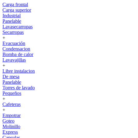
Carga frontal
Carga superior
Industrial
Panelable
Lavasecarropas
Secarropas
+
Evacuación
Condensacion
Bomba de calor
Lavavajillas
+
Libre instalacion
De mesa
Panelable
Torres de lavado
Pequeños
+
Cafeteras
+
Empotrar
Goteo
Molinillo
Express
Capsulas