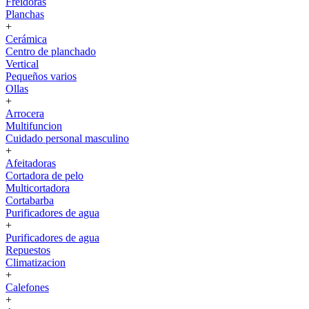
Freidoras
Planchas
+
Cerámica
Centro de planchado
Vertical
Pequeños varios
Ollas
+
Arrocera
Multifuncion
Cuidado personal masculino
+
Afeitadoras
Cortadora de pelo
Multicortadora
Cortabarba
Purificadores de agua
+
Purificadores de agua
Repuestos
Climatizacion
+
Calefones
+