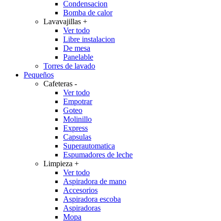
Condensacion
Bomba de calor
Lavavajillas
+
Ver todo
Libre instalacion
De mesa
Panelable
Torres de lavado
Pequeños
Cafeteras
-
Ver todo
Empotrar
Goteo
Molinillo
Express
Capsulas
Superautomatica
Espumadores de leche
Limpieza
+
Ver todo
Aspiradora de mano
Accesorios
Aspiradora escoba
Aspiradoras
Mopa