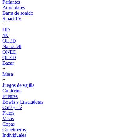
Parlantes
Auriculares
Barra de sonido
Smart TV
+
HD
4K
OLED
NanoCell
QNED
QLED
Bazar
+
Mesa
+
Juegos de vajilla
Cubiertos
Fuentes
Bowls y Ensaladeras
Café y Té
Platos
Vasos
Copas
Copetineros
Individuales