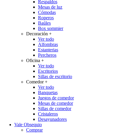
Respaldos
Mesas de luz
Cómodas
Roperos
Baúles
Box sommier
Decoración
+
Ver todo
Alfombras
Estanterias
Percheros
Oficina
+
Ver todo
Escritorios
Sillas de escritorio
Comedor
+
Ver todo
Banquetas
Juegos de comedor
Mesas de comedor
Sillas de comedor
Cristaleros
Desayunadores
Vale Obsequio
Comprar