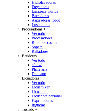
Hidrolavadoras
Fregadoras
Limpieza vidrios
Barredoras
Aspiradoras robot
Lustradoras
Procesadoras
+
Ver todo
Procesadores
Robot de cocina
Sopera
Ralladores
Batidoras
+
Ver todo
c/bowl
Planetaria
De mano
Licuadoras
+
Ver todo
Licuamixer
Licuadora
Licuadora personal
Exprimidores
Jugueras
Tostado
+