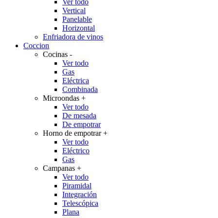
Ver todo
Vertical
Panelable
Horizontal
Enfriadora de vinos
Coccion
Cocinas
-
Ver todo
Gas
Eléctrica
Combinada
Microondas
+
Ver todo
De mesada
De empotrar
Horno de empotrar
+
Ver todo
Eléctrico
Gas
Campanas
+
Ver todo
Piramidal
Integración
Telescópica
Plana