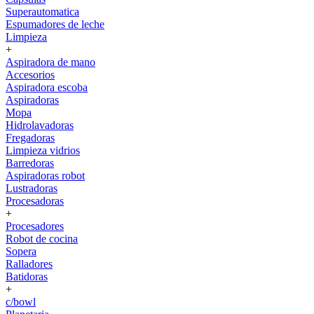
Superautomatica
Espumadores de leche
Limpieza
+
Aspiradora de mano
Accesorios
Aspiradora escoba
Aspiradoras
Mopa
Hidrolavadoras
Fregadoras
Limpieza vidrios
Barredoras
Aspiradoras robot
Lustradoras
Procesadoras
+
Procesadores
Robot de cocina
Sopera
Ralladores
Batidoras
+
c/bowl