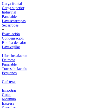
Carga frontal
Carga superior
Industrial
Panelable
Lavasecarropas
Secarropas
+
Evacuación
Condensacion
Bomba de calor
Lavavajillas
+
Libre instalacion
De mesa
Panelable
Torres de lavado
Pequeños
+
Cafeteras
+
Empotrar
Goteo
Molinillo
Express
Capsulas