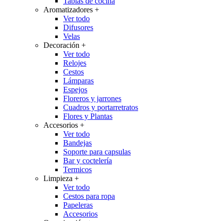
Tablas de cocina
Aromatizadores
+
Ver todo
Difusores
Velas
Decoración
+
Ver todo
Relojes
Cestos
Lámparas
Espejos
Floreros y jarrones
Cuadros y portarretratos
Flores y Plantas
Accesorios
+
Ver todo
Bandejas
Soporte para capsulas
Bar y coctelería
Termicos
Limpieza
+
Ver todo
Cestos para ropa
Papeleras
Accesorios