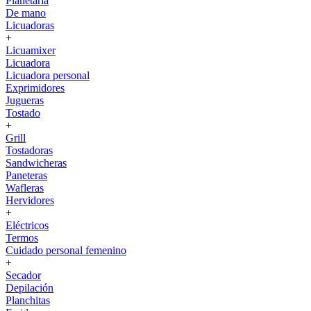
Planetaria
De mano
Licuadoras
+
Licuamixer
Licuadora
Licuadora personal
Exprimidores
Jugueras
Tostado
+
Grill
Tostadoras
Sandwicheras
Paneteras
Wafleras
Hervidores
+
Eléctricos
Termos
Cuidado personal femenino
+
Secador
Depilación
Planchitas