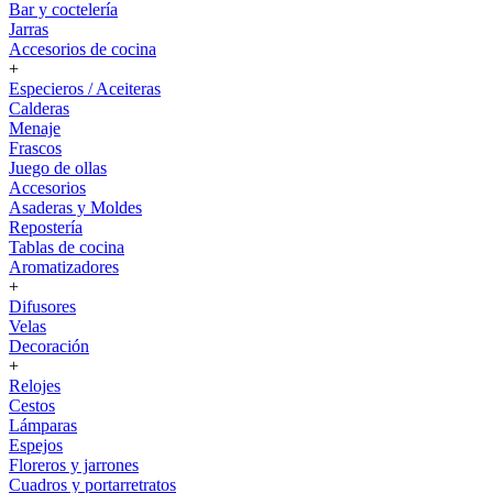
Bar y coctelería
Jarras
Accesorios de cocina
+
Especieros / Aceiteras
Calderas
Menaje
Frascos
Juego de ollas
Accesorios
Asaderas y Moldes
Repostería
Tablas de cocina
Aromatizadores
+
Difusores
Velas
Decoración
+
Relojes
Cestos
Lámparas
Espejos
Floreros y jarrones
Cuadros y portarretratos