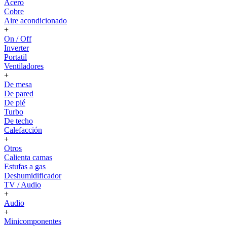
Acero
Cobre
Aire acondicionado
+
On / Off
Inverter
Portatil
Ventiladores
+
De mesa
De pared
De pié
Turbo
De techo
Calefacción
+
Otros
Calienta camas
Estufas a gas
Deshumidificador
TV / Audio
+
Audio
+
Minicomponentes