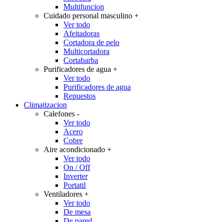
Multifuncion
Cuidado personal masculino
+
Ver todo
Afeitadoras
Cortadora de pelo
Multicortadora
Cortabarba
Purificadores de agua
+
Ver todo
Purificadores de agua
Repuestos
Climatizacion
Calefones
-
Ver todo
Acero
Cobre
Aire acondicionado
+
Ver todo
On / Off
Inverter
Portatil
Ventiladores
+
Ver todo
De mesa
De pared