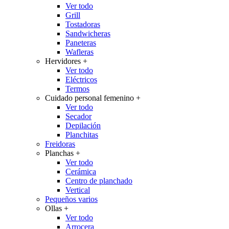
Ver todo
Grill
Tostadoras
Sandwicheras
Paneteras
Wafleras
Hervidores
+
Ver todo
Eléctricos
Termos
Cuidado personal femenino
+
Ver todo
Secador
Depilación
Planchitas
Freidoras
Planchas
+
Ver todo
Cerámica
Centro de planchado
Vertical
Pequeños varios
Ollas
+
Ver todo
Arrocera