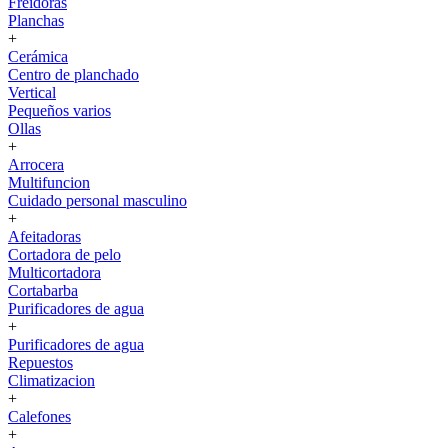
Freidoras
Planchas
+
Cerámica
Centro de planchado
Vertical
Pequeños varios
Ollas
+
Arrocera
Multifuncion
Cuidado personal masculino
+
Afeitadoras
Cortadora de pelo
Multicortadora
Cortabarba
Purificadores de agua
+
Purificadores de agua
Repuestos
Climatizacion
+
Calefones
+