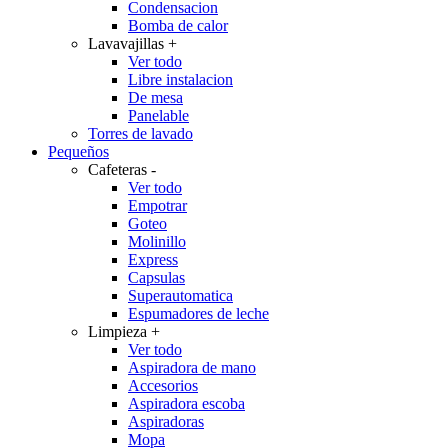
Condensacion
Bomba de calor
Lavavajillas
+
Ver todo
Libre instalacion
De mesa
Panelable
Torres de lavado
Pequeños
Cafeteras
-
Ver todo
Empotrar
Goteo
Molinillo
Express
Capsulas
Superautomatica
Espumadores de leche
Limpieza
+
Ver todo
Aspiradora de mano
Accesorios
Aspiradora escoba
Aspiradoras
Mopa