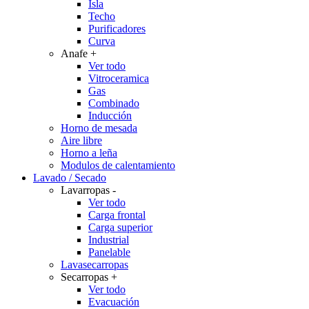
Isla
Techo
Purificadores
Curva
Anafe
+
Ver todo
Vitroceramica
Gas
Combinado
Inducción
Horno de mesada
Aire libre
Horno a leña
Modulos de calentamiento
Lavado / Secado
Lavarropas
-
Ver todo
Carga frontal
Carga superior
Industrial
Panelable
Lavasecarropas
Secarropas
+
Ver todo
Evacuación