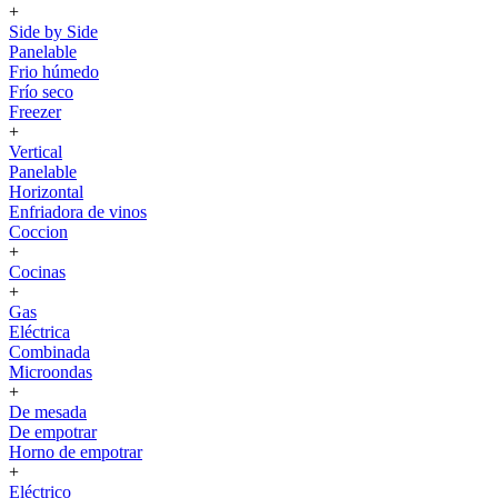
+
Side by Side
Panelable
Frio húmedo
Frío seco
Freezer
+
Vertical
Panelable
Horizontal
Enfriadora de vinos
Coccion
+
Cocinas
+
Gas
Eléctrica
Combinada
Microondas
+
De mesada
De empotrar
Horno de empotrar
+
Eléctrico