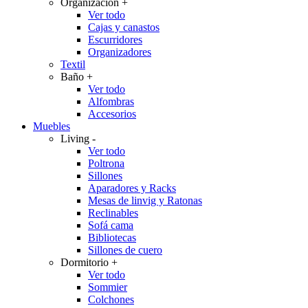
Organización
+
Ver todo
Cajas y canastos
Escurridores
Organizadores
Textil
Baño
+
Ver todo
Alfombras
Accesorios
Muebles
Living
-
Ver todo
Poltrona
Sillones
Aparadores y Racks
Mesas de linvig y Ratonas
Reclinables
Sofá cama
Bibliotecas
Sillones de cuero
Dormitorio
+
Ver todo
Sommier
Colchones