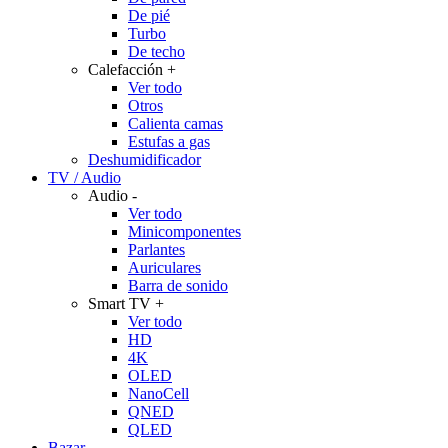
De pié
Turbo
De techo
Calefacción
+
Ver todo
Otros
Calienta camas
Estufas a gas
Deshumidificador
TV / Audio
Audio
-
Ver todo
Minicomponentes
Parlantes
Auriculares
Barra de sonido
Smart TV
+
Ver todo
HD
4K
OLED
NanoCell
QNED
QLED
Bazar