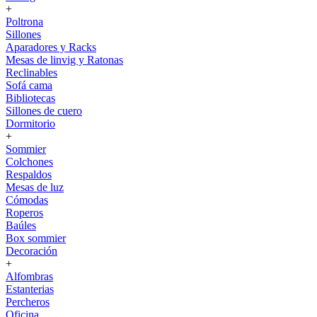
+
Poltrona
Sillones
Aparadores y Racks
Mesas de linvig y Ratonas
Reclinables
Sofá cama
Bibliotecas
Sillones de cuero
Dormitorio
+
Sommier
Colchones
Respaldos
Mesas de luz
Cómodas
Roperos
Baúles
Box sommier
Decoración
+
Alfombras
Estanterias
Percheros
Oficina