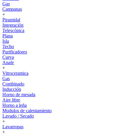
Gas
Campanas
+
Piramidal
Integración
Telescópica
Plana
Isla
Techo
Purificadores
Curva
Anafe
+
Vitroceramica
Gas
Combinado
Inducción
Horno de mesada
Aire libre
Horno a leña
Modulos de calentamiento
Lavado / Secado
+
Lavarropas
+