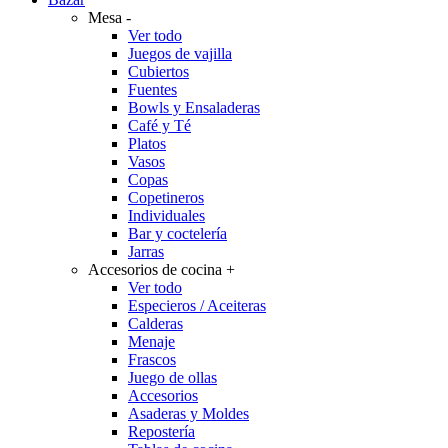
Mesa
-
Ver todo
Juegos de vajilla
Cubiertos
Fuentes
Bowls y Ensaladeras
Café y Té
Platos
Vasos
Copas
Copetineros
Individuales
Bar y coctelería
Jarras
Accesorios de cocina
+
Ver todo
Especieros / Aceiteras
Calderas
Menaje
Frascos
Juego de ollas
Accesorios
Asaderas y Moldes
Repostería