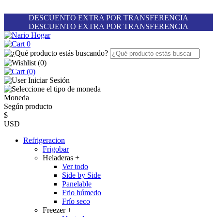
DESCUENTO EXTRA POR TRANSFERENCIA
DESCUENTO EXTRA POR TRANSFERENCIA
0
(
0
)
(0)
Iniciar Sesión
Moneda
Según producto
$
USD
Refrigeracion
Frigobar
Heladeras
+
Ver todo
Side by Side
Panelable
Frio húmedo
Frío seco
Freezer
+