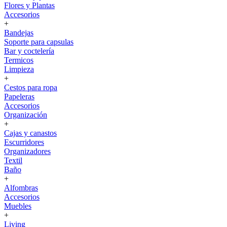
Flores y Plantas
Accesorios
+
Bandejas
Soporte para capsulas
Bar y coctelería
Termicos
Limpieza
+
Cestos para ropa
Papeleras
Accesorios
Organización
+
Cajas y canastos
Escurridores
Organizadores
Textil
Baño
+
Alfombras
Accesorios
Muebles
+
Living