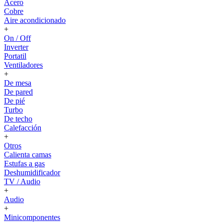
Acero
Cobre
Aire acondicionado
+
On / Off
Inverter
Portatil
Ventiladores
+
De mesa
De pared
De pié
Turbo
De techo
Calefacción
+
Otros
Calienta camas
Estufas a gas
Deshumidificador
TV / Audio
+
Audio
+
Minicomponentes