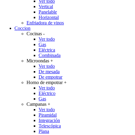
Ver todo
Vertical
Panelable
Horizontal
Enfriadora de vinos
Coccion
Cocinas
-
Ver todo
Gas
Eléctrica
Combinada
Microondas
+
Ver todo
De mesada
De empotrar
Horno de empotrar
+
Ver todo
Eléctrico
Gas
Campanas
+
Ver todo
Piramidal
Integración
Telescópica
Plana