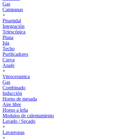
Gas
Campanas
+
Piramidal
Integración
Telescópica
Plana
Isla
Techo
Purificadores
Curva
Anafe
+
Vitroceramica
Gas
Combinado
Inducción
Horno de mesada
Aire libre
Horno a leña
Modulos de calentamiento
Lavado / Secado
+
Lavarropas
+