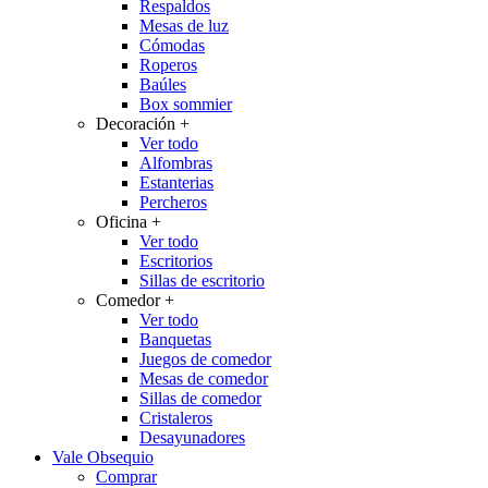
Respaldos
Mesas de luz
Cómodas
Roperos
Baúles
Box sommier
Decoración
+
Ver todo
Alfombras
Estanterias
Percheros
Oficina
+
Ver todo
Escritorios
Sillas de escritorio
Comedor
+
Ver todo
Banquetas
Juegos de comedor
Mesas de comedor
Sillas de comedor
Cristaleros
Desayunadores
Vale Obsequio
Comprar