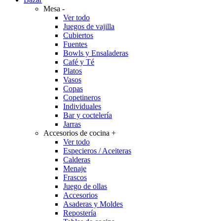
Mesa
-
Ver todo
Juegos de vajilla
Cubiertos
Fuentes
Bowls y Ensaladeras
Café y Té
Platos
Vasos
Copas
Copetineros
Individuales
Bar y coctelería
Jarras
Accesorios de cocina
+
Ver todo
Especieros / Aceiteras
Calderas
Menaje
Frascos
Juego de ollas
Accesorios
Asaderas y Moldes
Repostería