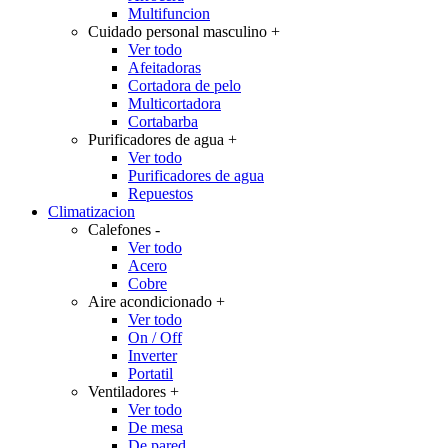
Multifuncion
Cuidado personal masculino
+
Ver todo
Afeitadoras
Cortadora de pelo
Multicortadora
Cortabarba
Purificadores de agua
+
Ver todo
Purificadores de agua
Repuestos
Climatizacion
Calefones
-
Ver todo
Acero
Cobre
Aire acondicionado
+
Ver todo
On / Off
Inverter
Portatil
Ventiladores
+
Ver todo
De mesa
De pared