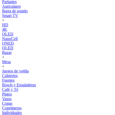
Parlantes
Auriculares
Barra de sonido
Smart TV
+
HD
4K
OLED
NanoCell
QNED
QLED
Bazar
+
Mesa
+
Juegos de vajilla
Cubiertos
Fuentes
Bowls y Ensaladeras
Café y Té
Platos
Vasos
Copas
Copetineros
Individuales