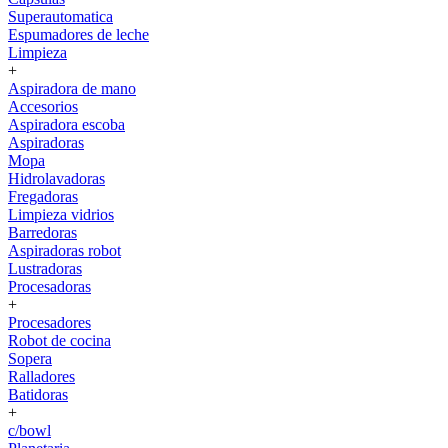
Superautomatica
Espumadores de leche
Limpieza
+
Aspiradora de mano
Accesorios
Aspiradora escoba
Aspiradoras
Mopa
Hidrolavadoras
Fregadoras
Limpieza vidrios
Barredoras
Aspiradoras robot
Lustradoras
Procesadoras
+
Procesadores
Robot de cocina
Sopera
Ralladores
Batidoras
+
c/bowl