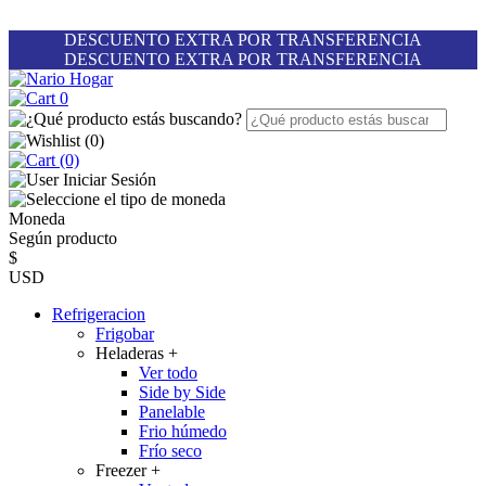
DESCUENTO EXTRA POR TRANSFERENCIA
DESCUENTO EXTRA POR TRANSFERENCIA
0
(
0
)
(0)
Iniciar Sesión
Moneda
Según producto
$
USD
Refrigeracion
Frigobar
Heladeras
+
Ver todo
Side by Side
Panelable
Frio húmedo
Frío seco
Freezer
+