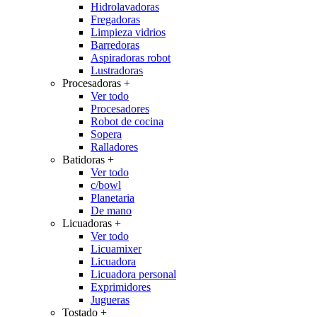
Hidrolavadoras
Fregadoras
Limpieza vidrios
Barredoras
Aspiradoras robot
Lustradoras
Procesadoras
+
Ver todo
Procesadores
Robot de cocina
Sopera
Ralladores
Batidoras
+
Ver todo
c/bowl
Planetaria
De mano
Licuadoras
+
Ver todo
Licuamixer
Licuadora
Licuadora personal
Exprimidores
Jugueras
Tostado
+