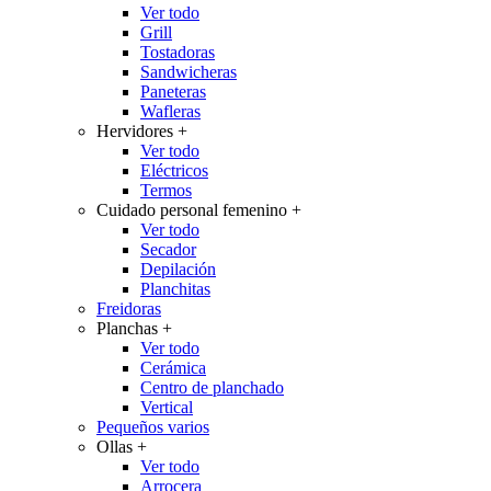
Ver todo
Grill
Tostadoras
Sandwicheras
Paneteras
Wafleras
Hervidores
+
Ver todo
Eléctricos
Termos
Cuidado personal femenino
+
Ver todo
Secador
Depilación
Planchitas
Freidoras
Planchas
+
Ver todo
Cerámica
Centro de planchado
Vertical
Pequeños varios
Ollas
+
Ver todo
Arrocera