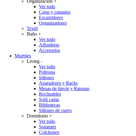
Organización
+
Ver todo
Cajas y canastos
Escurridores
Organizadores
Textil
Baño
+
Ver todo
Alfombras
Accesorios
Muebles
Living
-
Ver todo
Poltrona
Sillones
Aparadores y Racks
Mesas de linvig y Ratonas
Reclinables
Sofá cama
Bibliotecas
Sillones de cuero
Dormitorio
+
Ver todo
Sommier
Colchones