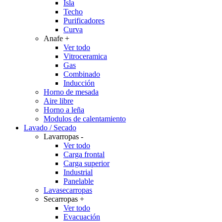
Isla
Techo
Purificadores
Curva
Anafe
+
Ver todo
Vitroceramica
Gas
Combinado
Inducción
Horno de mesada
Aire libre
Horno a leña
Modulos de calentamiento
Lavado / Secado
Lavarropas
-
Ver todo
Carga frontal
Carga superior
Industrial
Panelable
Lavasecarropas
Secarropas
+
Ver todo
Evacuación