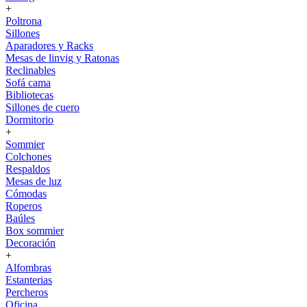
+
Poltrona
Sillones
Aparadores y Racks
Mesas de linvig y Ratonas
Reclinables
Sofá cama
Bibliotecas
Sillones de cuero
Dormitorio
+
Sommier
Colchones
Respaldos
Mesas de luz
Cómodas
Roperos
Baúles
Box sommier
Decoración
+
Alfombras
Estanterias
Percheros
Oficina