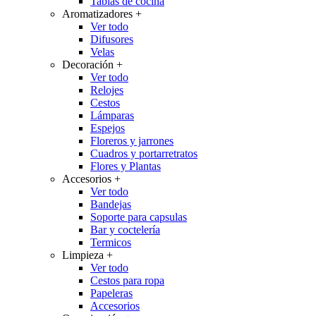
Tablas de cocina
Aromatizadores
+
Ver todo
Difusores
Velas
Decoración
+
Ver todo
Relojes
Cestos
Lámparas
Espejos
Floreros y jarrones
Cuadros y portarretratos
Flores y Plantas
Accesorios
+
Ver todo
Bandejas
Soporte para capsulas
Bar y coctelería
Termicos
Limpieza
+
Ver todo
Cestos para ropa
Papeleras
Accesorios