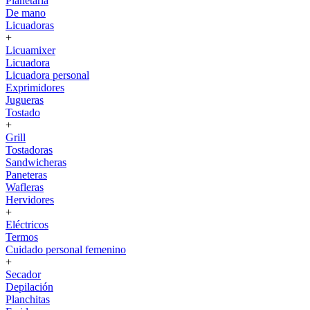
Planetaria
De mano
Licuadoras
+
Licuamixer
Licuadora
Licuadora personal
Exprimidores
Jugueras
Tostado
+
Grill
Tostadoras
Sandwicheras
Paneteras
Wafleras
Hervidores
+
Eléctricos
Termos
Cuidado personal femenino
+
Secador
Depilación
Planchitas