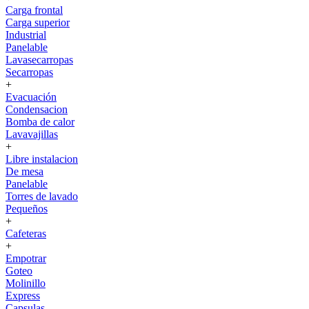
Carga frontal
Carga superior
Industrial
Panelable
Lavasecarropas
Secarropas
+
Evacuación
Condensacion
Bomba de calor
Lavavajillas
+
Libre instalacion
De mesa
Panelable
Torres de lavado
Pequeños
+
Cafeteras
+
Empotrar
Goteo
Molinillo
Express
Capsulas