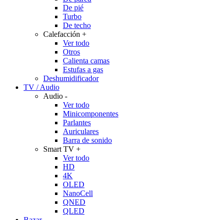
De pié
Turbo
De techo
Calefacción
+
Ver todo
Otros
Calienta camas
Estufas a gas
Deshumidificador
TV / Audio
Audio
-
Ver todo
Minicomponentes
Parlantes
Auriculares
Barra de sonido
Smart TV
+
Ver todo
HD
4K
OLED
NanoCell
QNED
QLED
Bazar