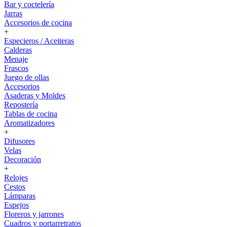
Bar y coctelería
Jarras
Accesorios de cocina
+
Especieros / Aceiteras
Calderas
Menaje
Frascos
Juego de ollas
Accesorios
Asaderas y Moldes
Repostería
Tablas de cocina
Aromatizadores
+
Difusores
Velas
Decoración
+
Relojes
Cestos
Lámparas
Espejos
Floreros y jarrones
Cuadros y portarretratos