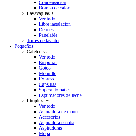
Condensacion
Bomba de calor
Lavavajillas
+
Ver todo
Libre instalacion
De mesa
Panelable
Torres de lavado
Pequeños
Cafeteras
-
Ver todo
Empotrar
Goteo
Molinillo
Express
Capsulas
Superautomatica
Espumadores de leche
Limpieza
+
Ver todo
Aspiradora de mano
Accesorios
Aspiradora escoba
Aspiradoras
Mopa