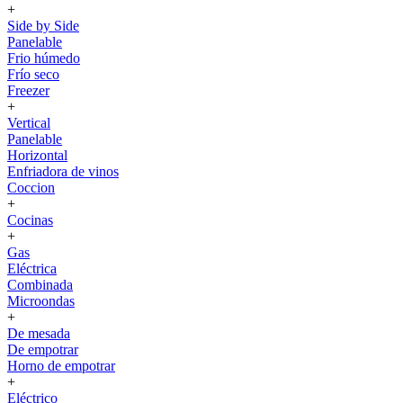
+
Side by Side
Panelable
Frio húmedo
Frío seco
Freezer
+
Vertical
Panelable
Horizontal
Enfriadora de vinos
Coccion
+
Cocinas
+
Gas
Eléctrica
Combinada
Microondas
+
De mesada
De empotrar
Horno de empotrar
+
Eléctrico