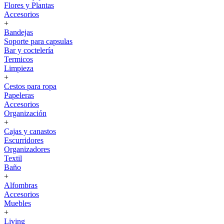
Flores y Plantas
Accesorios
+
Bandejas
Soporte para capsulas
Bar y coctelería
Termicos
Limpieza
+
Cestos para ropa
Papeleras
Accesorios
Organización
+
Cajas y canastos
Escurridores
Organizadores
Textil
Baño
+
Alfombras
Accesorios
Muebles
+
Living