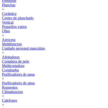
Freidoras
Planchas
+
Cerámica
Centro de planchado
Vertical
Pequeños varios
Ollas
+
Arrocera
Multifuncion
Cuidado personal masculino
+
Afeitadoras
Cortadora de pelo
Multicortadora
Cortabarba
Purificadores de agua
+
Purificadores de agua
Repuestos
Climatizacion
+
Calefones
+