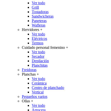
Ver todo
Grill
Tostadoras
Sandwicheras
Paneteras
Wafleras
Hervidores
+
Ver todo
Eléctricos
Termos
Cuidado personal femenino
+
Ver todo
Secador
Depilación
Planchitas
Freidoras
Planchas
+
Ver todo
Cerámica
Centro de planchado
Vertical
Pequeños varios
Ollas
+
Ver todo
Arrocera