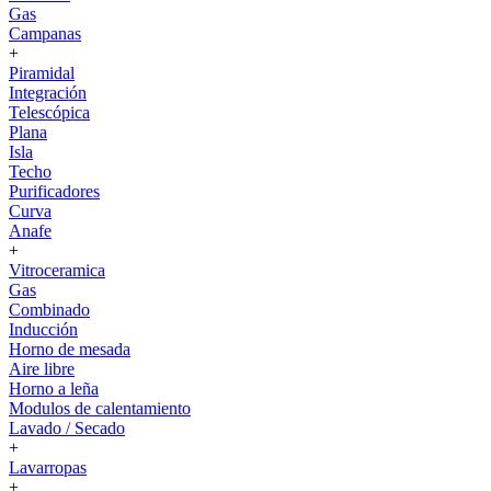
Gas
Campanas
+
Piramidal
Integración
Telescópica
Plana
Isla
Techo
Purificadores
Curva
Anafe
+
Vitroceramica
Gas
Combinado
Inducción
Horno de mesada
Aire libre
Horno a leña
Modulos de calentamiento
Lavado / Secado
+
Lavarropas
+