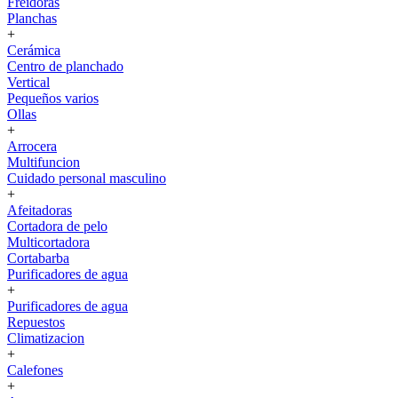
Freidoras
Planchas
+
Cerámica
Centro de planchado
Vertical
Pequeños varios
Ollas
+
Arrocera
Multifuncion
Cuidado personal masculino
+
Afeitadoras
Cortadora de pelo
Multicortadora
Cortabarba
Purificadores de agua
+
Purificadores de agua
Repuestos
Climatizacion
+
Calefones
+