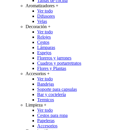
Tablas de cocina
Aromatizadores
+
Ver todo
Difusores
Velas
Decoración
+
Ver todo
Relojes
Cestos
Lámparas
Espejos
Floreros y jarrones
Cuadros y portarretratos
Flores y Plantas
Accesorios
+
Ver todo
Bandejas
Soporte para capsulas
Bar y coctelería
Termicos
Limpieza
+
Ver todo
Cestos para ropa
Papeleras
Accesorios