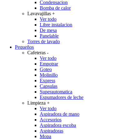
Condensacion
Bomba de calor
Lavavajillas
+
Ver todo
Libre instalacion
De mesa
Panelable
Torres de lavado
Pequeños
Cafeteras
-
Ver todo
Empotrar
Goteo
Molinillo
Express
Capsulas
Superautomatica
Espumadores de leche
Limpieza
+
Ver todo
Aspiradora de mano
Accesorios
Aspiradora escoba
Aspiradoras
Mopa