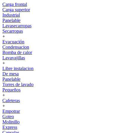
Carga frontal
Carga superior
Industrial
Panelable
Lavasecarropas
Secarropas
+
Evacuación
Condensacion
Bomba de calor
Lavavajillas
+
Libre instalacion
De mesa
Panelable
Torres de lavado
Pequeños
+
Cafeteras
+
Empotrar
Goteo
Molinillo
Express
Capsulas