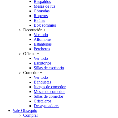
Respaldos
Mesas de luz
Cómodas
Roperos
Baúles
Box sommier
Decoración
+
Ver todo
Alfombras
Estanterias
Percheros
Oficina
+
Ver todo
Escritorios
Sillas de escritorio
Comedor
+
Ver todo
Banquetas
Juegos de comedor
Mesas de comedor
Sillas de comedor
Cristaleros
Desayunadores
Vale Obsequio
Comprar