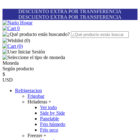
DESCUENTO EXTRA POR TRANSFERENCIA
DESCUENTO EXTRA POR TRANSFERENCIA
0
(
0
)
(0)
Iniciar Sesión
Moneda
Según producto
$
USD
Refrigeracion
Frigobar
Heladeras
+
Ver todo
Side by Side
Panelable
Frio húmedo
Frío seco
Freezer
+