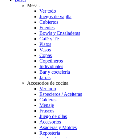
Mesa
-
Ver todo
Juegos de vajilla
Cubiertos
Fuentes
Bowls y Ensaladeras
Café y Té
Platos
Vasos
Copas
Copetineros
Individuales
Bar y coctelería
Jarras
Accesorios de cocina
+
Ver todo
Especieros / Aceiteras
Calderas
Menaje
Frascos
Juego de ollas
Accesorios
Asaderas y Moldes
Repostería