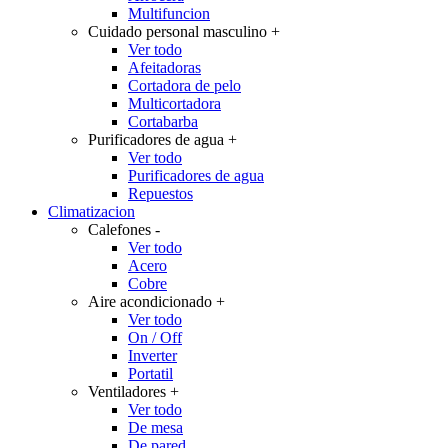
Multifuncion
Cuidado personal masculino
+
Ver todo
Afeitadoras
Cortadora de pelo
Multicortadora
Cortabarba
Purificadores de agua
+
Ver todo
Purificadores de agua
Repuestos
Climatizacion
Calefones
-
Ver todo
Acero
Cobre
Aire acondicionado
+
Ver todo
On / Off
Inverter
Portatil
Ventiladores
+
Ver todo
De mesa
De pared