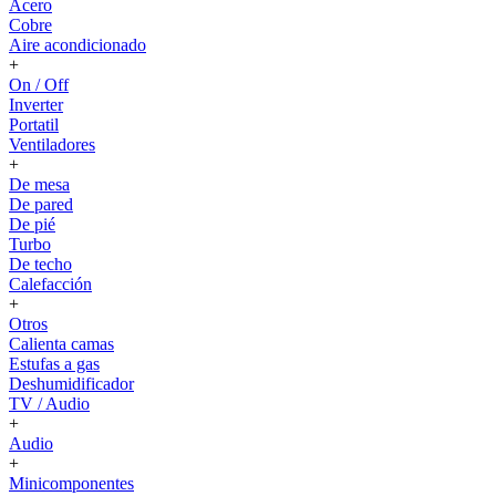
Acero
Cobre
Aire acondicionado
+
On / Off
Inverter
Portatil
Ventiladores
+
De mesa
De pared
De pié
Turbo
De techo
Calefacción
+
Otros
Calienta camas
Estufas a gas
Deshumidificador
TV / Audio
+
Audio
+
Minicomponentes