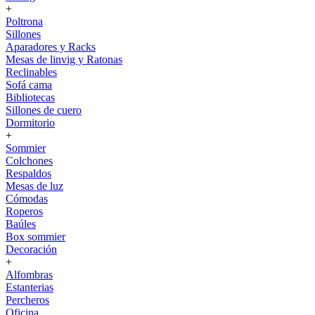
+
Poltrona
Sillones
Aparadores y Racks
Mesas de linvig y Ratonas
Reclinables
Sofá cama
Bibliotecas
Sillones de cuero
Dormitorio
+
Sommier
Colchones
Respaldos
Mesas de luz
Cómodas
Roperos
Baúles
Box sommier
Decoración
+
Alfombras
Estanterias
Percheros
Oficina