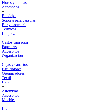
Flores y Plantas
Accesorios
+
Bandejas
Soporte para capsulas
Bar y coctelería
Termicos
Limpieza
+
Cestos para ropa
Papeleras
Accesorios
Organización
+
Cajas y canastos
Escurridores
Organizadores
Textil
Baño
+
Alfombras
Accesorios
Muebles
+
Living