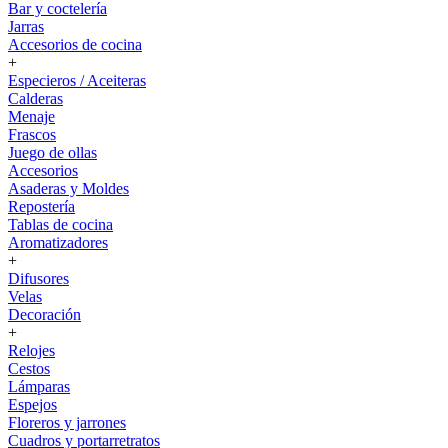
Bar y coctelería
Jarras
Accesorios de cocina
+
Especieros / Aceiteras
Calderas
Menaje
Frascos
Juego de ollas
Accesorios
Asaderas y Moldes
Repostería
Tablas de cocina
Aromatizadores
+
Difusores
Velas
Decoración
+
Relojes
Cestos
Lámparas
Espejos
Floreros y jarrones
Cuadros y portarretratos