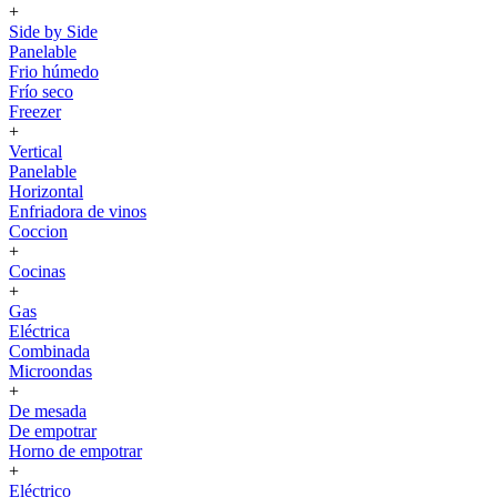
+
Side by Side
Panelable
Frio húmedo
Frío seco
Freezer
+
Vertical
Panelable
Horizontal
Enfriadora de vinos
Coccion
+
Cocinas
+
Gas
Eléctrica
Combinada
Microondas
+
De mesada
De empotrar
Horno de empotrar
+
Eléctrico