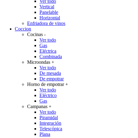
Ver todo
Vertical
Panelable
Horizontal
Enfriadora de vinos
Coccion
Cocinas
-
Ver todo
Gas
Eléctrica
Combinada
Microondas
+
Ver todo
De mesada
De empotrar
Horno de empotrar
+
Ver todo
Eléctrico
Gas
Campanas
+
Ver todo
Piramidal
Integración
Telescópica
Plana