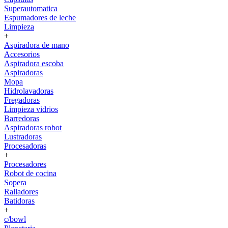
Superautomatica
Espumadores de leche
Limpieza
+
Aspiradora de mano
Accesorios
Aspiradora escoba
Aspiradoras
Mopa
Hidrolavadoras
Fregadoras
Limpieza vidrios
Barredoras
Aspiradoras robot
Lustradoras
Procesadoras
+
Procesadores
Robot de cocina
Sopera
Ralladores
Batidoras
+
c/bowl