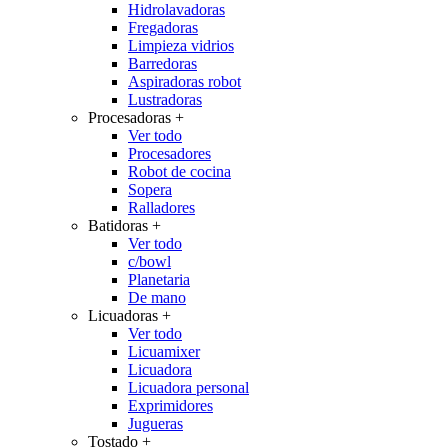
Hidrolavadoras
Fregadoras
Limpieza vidrios
Barredoras
Aspiradoras robot
Lustradoras
Procesadoras
+
Ver todo
Procesadores
Robot de cocina
Sopera
Ralladores
Batidoras
+
Ver todo
c/bowl
Planetaria
De mano
Licuadoras
+
Ver todo
Licuamixer
Licuadora
Licuadora personal
Exprimidores
Jugueras
Tostado
+