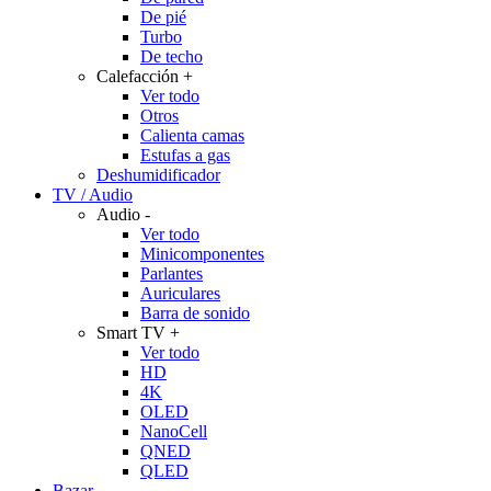
De pié
Turbo
De techo
Calefacción
+
Ver todo
Otros
Calienta camas
Estufas a gas
Deshumidificador
TV / Audio
Audio
-
Ver todo
Minicomponentes
Parlantes
Auriculares
Barra de sonido
Smart TV
+
Ver todo
HD
4K
OLED
NanoCell
QNED
QLED
Bazar