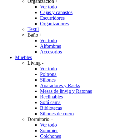
Organización
+
Ver todo
Cajas y canastos
Escurridores
Organizadores
Textil
Baño
+
Ver todo
Alfombras
Accesorios
Muebles
Living
-
Ver todo
Poltrona
Sillones
Aparadores y Racks
Mesas de linvig y Ratonas
Reclinables
Sofá cama
Bibliotecas
Sillones de cuero
Dormitorio
+
Ver todo
Sommier
Colchones