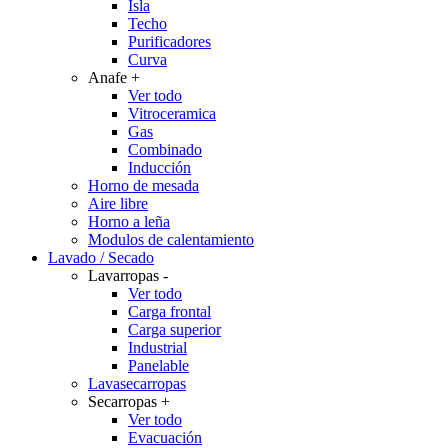
Isla
Techo
Purificadores
Curva
Anafe
+
Ver todo
Vitroceramica
Gas
Combinado
Inducción
Horno de mesada
Aire libre
Horno a leña
Modulos de calentamiento
Lavado / Secado
Lavarropas
-
Ver todo
Carga frontal
Carga superior
Industrial
Panelable
Lavasecarropas
Secarropas
+
Ver todo
Evacuación