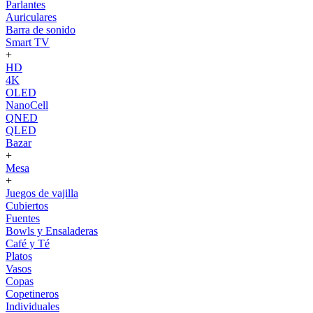
Parlantes
Auriculares
Barra de sonido
Smart TV
+
HD
4K
OLED
NanoCell
QNED
QLED
Bazar
+
Mesa
+
Juegos de vajilla
Cubiertos
Fuentes
Bowls y Ensaladeras
Café y Té
Platos
Vasos
Copas
Copetineros
Individuales