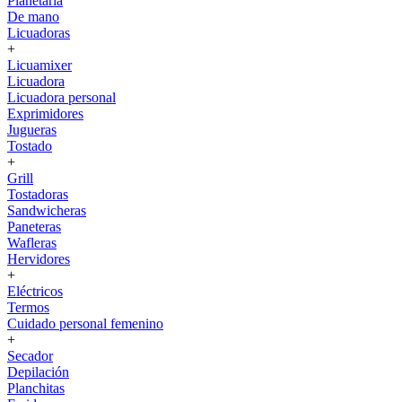
Planetaria
De mano
Licuadoras
+
Licuamixer
Licuadora
Licuadora personal
Exprimidores
Jugueras
Tostado
+
Grill
Tostadoras
Sandwicheras
Paneteras
Wafleras
Hervidores
+
Eléctricos
Termos
Cuidado personal femenino
+
Secador
Depilación
Planchitas