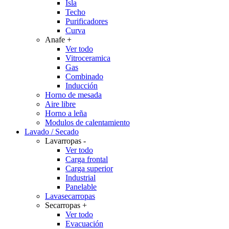
Isla
Techo
Purificadores
Curva
Anafe
+
Ver todo
Vitroceramica
Gas
Combinado
Inducción
Horno de mesada
Aire libre
Horno a leña
Modulos de calentamiento
Lavado / Secado
Lavarropas
-
Ver todo
Carga frontal
Carga superior
Industrial
Panelable
Lavasecarropas
Secarropas
+
Ver todo
Evacuación