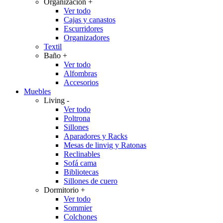
Organización
+
Ver todo
Cajas y canastos
Escurridores
Organizadores
Textil
Baño
+
Ver todo
Alfombras
Accesorios
Muebles
Living
-
Ver todo
Poltrona
Sillones
Aparadores y Racks
Mesas de linvig y Ratonas
Reclinables
Sofá cama
Bibliotecas
Sillones de cuero
Dormitorio
+
Ver todo
Sommier
Colchones