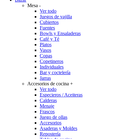
Mesa
-
Ver todo
Juegos de vajilla
Cubiertos
Fuentes
Bowls y Ensaladeras
Café y Té
Platos
Vasos
Copas
Copetineros
Individuales
Bar y coctelería
Jarras
Accesorios de cocina
+
Ver todo
Especieros / Aceiteras
Calderas
Menaje
Frascos
Juego de ollas
Accesorios
Asaderas y Moldes
Repostería