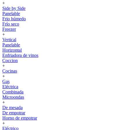
+
Side by Side
Panelable
Frio húmedo
Frío seco
Freezer
+
Vertical
Panelable
Horizontal
Enfriadora de vinos
Coccion
+
Cocinas
+
Gas
Eléctrica
Combinada
Microondas
+
De mesada
De empotrar
Horno de empotrar
+
Eléctrico