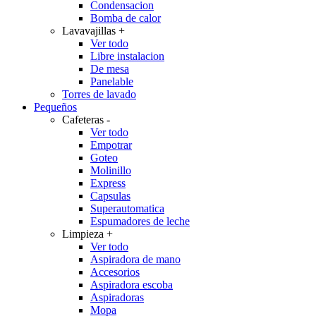
Condensacion
Bomba de calor
Lavavajillas
+
Ver todo
Libre instalacion
De mesa
Panelable
Torres de lavado
Pequeños
Cafeteras
-
Ver todo
Empotrar
Goteo
Molinillo
Express
Capsulas
Superautomatica
Espumadores de leche
Limpieza
+
Ver todo
Aspiradora de mano
Accesorios
Aspiradora escoba
Aspiradoras
Mopa