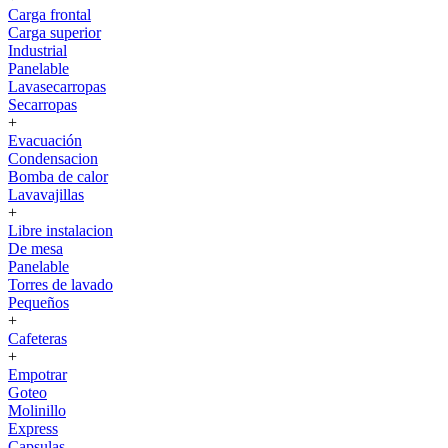
Carga frontal
Carga superior
Industrial
Panelable
Lavasecarropas
Secarropas
+
Evacuación
Condensacion
Bomba de calor
Lavavajillas
+
Libre instalacion
De mesa
Panelable
Torres de lavado
Pequeños
+
Cafeteras
+
Empotrar
Goteo
Molinillo
Express
Capsulas