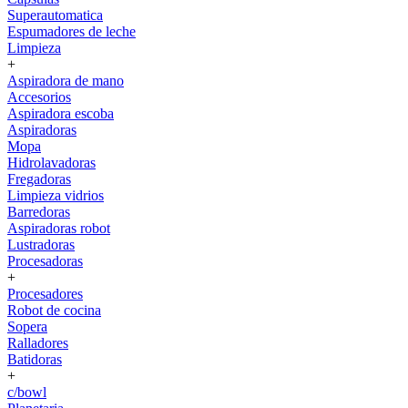
Superautomatica
Espumadores de leche
Limpieza
+
Aspiradora de mano
Accesorios
Aspiradora escoba
Aspiradoras
Mopa
Hidrolavadoras
Fregadoras
Limpieza vidrios
Barredoras
Aspiradoras robot
Lustradoras
Procesadoras
+
Procesadores
Robot de cocina
Sopera
Ralladores
Batidoras
+
c/bowl