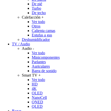
De pié
Turbo
De techo
Calefacción
+
Ver todo
Otros
Calienta camas
Estufas a gas
Deshumidificador
TV / Audio
Audio
-
Ver todo
Minicomponentes
Parlantes
Auriculares
Barra de sonido
Smart TV
+
Ver todo
HD
4K
OLED
NanoCell
QNED
QLED
Bazar