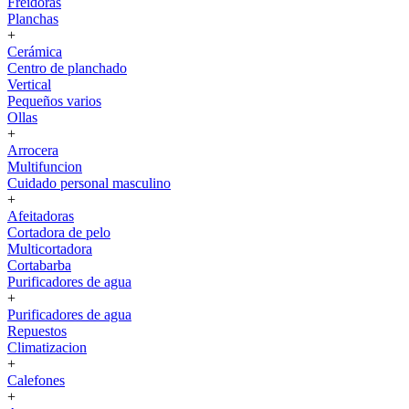
Freidoras
Planchas
+
Cerámica
Centro de planchado
Vertical
Pequeños varios
Ollas
+
Arrocera
Multifuncion
Cuidado personal masculino
+
Afeitadoras
Cortadora de pelo
Multicortadora
Cortabarba
Purificadores de agua
+
Purificadores de agua
Repuestos
Climatizacion
+
Calefones
+