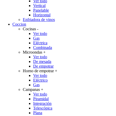
Ver todo
Vertical
Panelable
Horizontal
Enfriadora de vinos
Coccion
Cocinas
-
Ver todo
Gas
Eléctrica
Combinada
Microondas
+
Ver todo
De mesada
De empotrar
Horno de empotrar
+
Ver todo
Eléctrico
Gas
Campanas
+
Ver todo
Piramidal
Integración
Telescópica
Plana