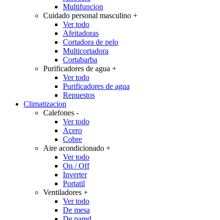
Multifuncion
Cuidado personal masculino
+
Ver todo
Afeitadoras
Cortadora de pelo
Multicortadora
Cortabarba
Purificadores de agua
+
Ver todo
Purificadores de agua
Repuestos
Climatizacion
Calefones
-
Ver todo
Acero
Cobre
Aire acondicionado
+
Ver todo
On / Off
Inverter
Portatil
Ventiladores
+
Ver todo
De mesa
De pared