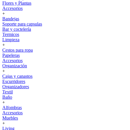
Flores y Plantas
Accesorios
+
Bandejas
Soporte para capsulas
Bar y coctelería
Termicos
Limpieza
+
Cestos para ropa
Papeleras
Accesorios
Organización
+
Cajas y canastos
Escurridores
Organizadores
Textil
Baño
+
Alfombras
Accesorios
Muebles
+
Living