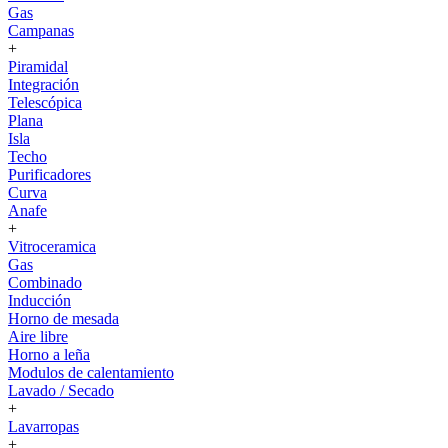
Gas
Campanas
+
Piramidal
Integración
Telescópica
Plana
Isla
Techo
Purificadores
Curva
Anafe
+
Vitroceramica
Gas
Combinado
Inducción
Horno de mesada
Aire libre
Horno a leña
Modulos de calentamiento
Lavado / Secado
+
Lavarropas
+