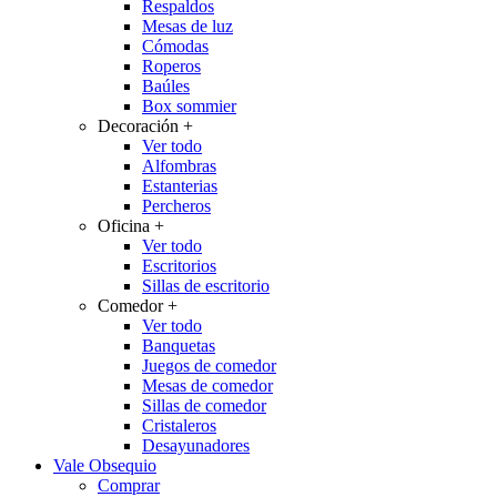
Respaldos
Mesas de luz
Cómodas
Roperos
Baúles
Box sommier
Decoración
+
Ver todo
Alfombras
Estanterias
Percheros
Oficina
+
Ver todo
Escritorios
Sillas de escritorio
Comedor
+
Ver todo
Banquetas
Juegos de comedor
Mesas de comedor
Sillas de comedor
Cristaleros
Desayunadores
Vale Obsequio
Comprar