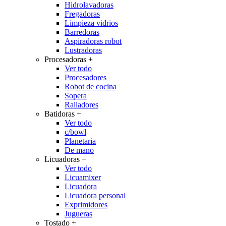
Hidrolavadoras
Fregadoras
Limpieza vidrios
Barredoras
Aspiradoras robot
Lustradoras
Procesadoras
+
Ver todo
Procesadores
Robot de cocina
Sopera
Ralladores
Batidoras
+
Ver todo
c/bowl
Planetaria
De mano
Licuadoras
+
Ver todo
Licuamixer
Licuadora
Licuadora personal
Exprimidores
Jugueras
Tostado
+