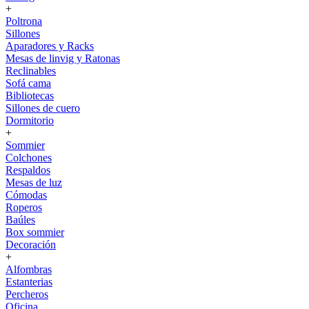
+
Poltrona
Sillones
Aparadores y Racks
Mesas de linvig y Ratonas
Reclinables
Sofá cama
Bibliotecas
Sillones de cuero
Dormitorio
+
Sommier
Colchones
Respaldos
Mesas de luz
Cómodas
Roperos
Baúles
Box sommier
Decoración
+
Alfombras
Estanterias
Percheros
Oficina