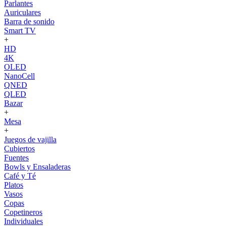
Parlantes
Auriculares
Barra de sonido
Smart TV
+
HD
4K
OLED
NanoCell
QNED
QLED
Bazar
+
Mesa
+
Juegos de vajilla
Cubiertos
Fuentes
Bowls y Ensaladeras
Café y Té
Platos
Vasos
Copas
Copetineros
Individuales