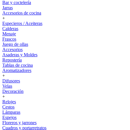
Bar y coctelería
Jarras
Accesorios de cocina
+
Especieros / Aceiteras
Calderas
Menaje
Frascos
Juego de ollas
Accesorios
Asaderas y Moldes
Repostería
Tablas de cocina
Aromatizadores
+
Difusores
Velas
Decoración
+
Relojes
Cestos
Lámparas
Espejos
Floreros y jarrones
Cuadros y portarretratos