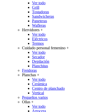
Ver todo
Grill
Tostadoras
Sandwicheras
Paneteras
Wafleras
Hervidores
+
Ver todo
Eléctricos
Termos
Cuidado personal femenino
+
Ver todo
Secador
Depilación
Planchitas
Freidoras
Planchas
+
Ver todo
Cerámica
Centro de planchado
Vertical
Pequeños varios
Ollas
+
Ver todo
Arrocera