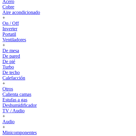
Acero
Cobre
Aire acondicionado
+
On / Off
Inverter
Portatil
Ventiladores
+
De mesa
De pared
De pié
Turbo
De techo
Calefacción
+
Otros
Calienta camas
Estufas a gas
Deshumidificador
TV / Audio
+
Audio
+
Minicomponentes