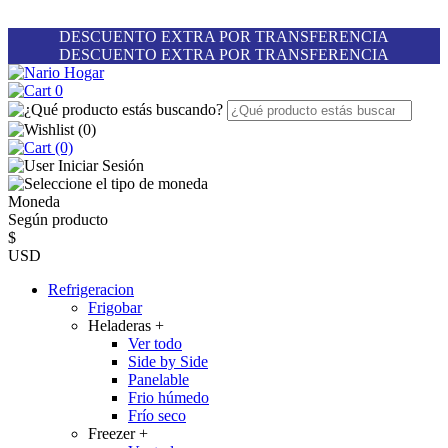
DESCUENTO EXTRA POR TRANSFERENCIA
DESCUENTO EXTRA POR TRANSFERENCIA
0
(
0
)
(0)
Iniciar Sesión
Moneda
Según producto
$
USD
Refrigeracion
Frigobar
Heladeras
+
Ver todo
Side by Side
Panelable
Frio húmedo
Frío seco
Freezer
+