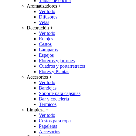
Tablas de cocina
Aromatizadores
+
Ver todo
Difusores
Velas
Decoración
+
Ver todo
Relojes
Cestos
Lámparas
Espejos
Floreros y jarrones
Cuadros y portarretratos
Flores y Plantas
Accesorios
+
Ver todo
Bandejas
Soporte para capsulas
Bar y coctelería
Termicos
Limpieza
+
Ver todo
Cestos para ropa
Papeleras
Accesorios