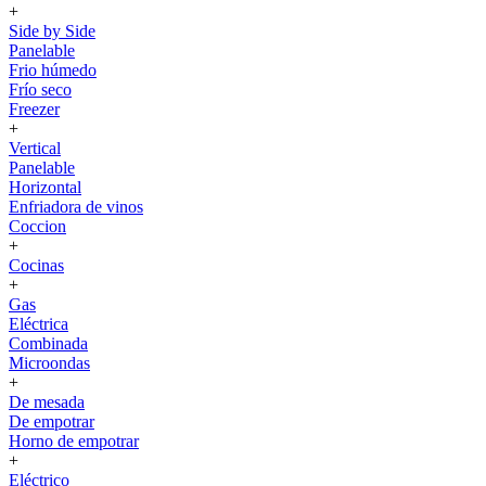
+
Side by Side
Panelable
Frio húmedo
Frío seco
Freezer
+
Vertical
Panelable
Horizontal
Enfriadora de vinos
Coccion
+
Cocinas
+
Gas
Eléctrica
Combinada
Microondas
+
De mesada
De empotrar
Horno de empotrar
+
Eléctrico