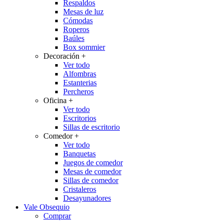
Respaldos
Mesas de luz
Cómodas
Roperos
Baúles
Box sommier
Decoración
+
Ver todo
Alfombras
Estanterias
Percheros
Oficina
+
Ver todo
Escritorios
Sillas de escritorio
Comedor
+
Ver todo
Banquetas
Juegos de comedor
Mesas de comedor
Sillas de comedor
Cristaleros
Desayunadores
Vale Obsequio
Comprar