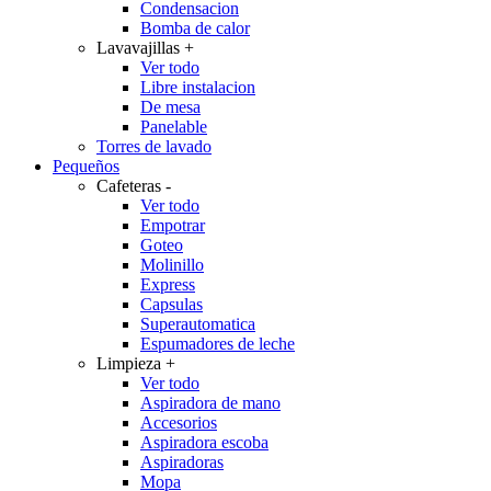
Condensacion
Bomba de calor
Lavavajillas
+
Ver todo
Libre instalacion
De mesa
Panelable
Torres de lavado
Pequeños
Cafeteras
-
Ver todo
Empotrar
Goteo
Molinillo
Express
Capsulas
Superautomatica
Espumadores de leche
Limpieza
+
Ver todo
Aspiradora de mano
Accesorios
Aspiradora escoba
Aspiradoras
Mopa