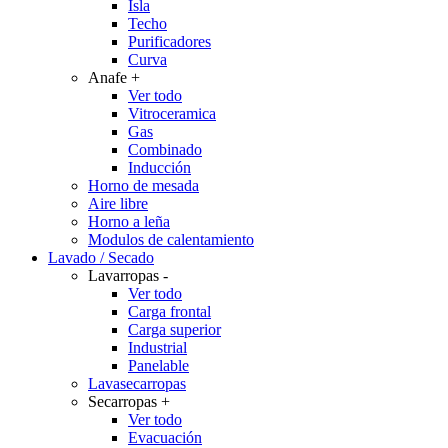
Isla
Techo
Purificadores
Curva
Anafe
+
Ver todo
Vitroceramica
Gas
Combinado
Inducción
Horno de mesada
Aire libre
Horno a leña
Modulos de calentamiento
Lavado / Secado
Lavarropas
-
Ver todo
Carga frontal
Carga superior
Industrial
Panelable
Lavasecarropas
Secarropas
+
Ver todo
Evacuación