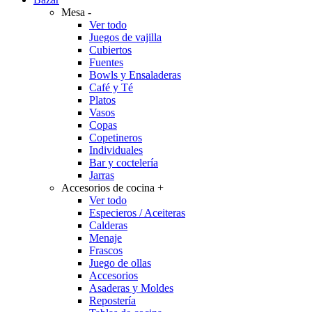
Mesa
-
Ver todo
Juegos de vajilla
Cubiertos
Fuentes
Bowls y Ensaladeras
Café y Té
Platos
Vasos
Copas
Copetineros
Individuales
Bar y coctelería
Jarras
Accesorios de cocina
+
Ver todo
Especieros / Aceiteras
Calderas
Menaje
Frascos
Juego de ollas
Accesorios
Asaderas y Moldes
Repostería