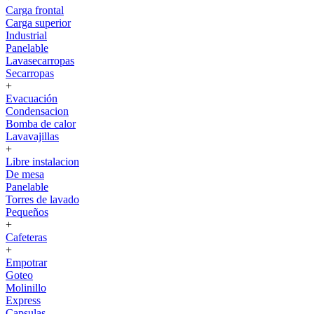
Carga frontal
Carga superior
Industrial
Panelable
Lavasecarropas
Secarropas
+
Evacuación
Condensacion
Bomba de calor
Lavavajillas
+
Libre instalacion
De mesa
Panelable
Torres de lavado
Pequeños
+
Cafeteras
+
Empotrar
Goteo
Molinillo
Express
Capsulas