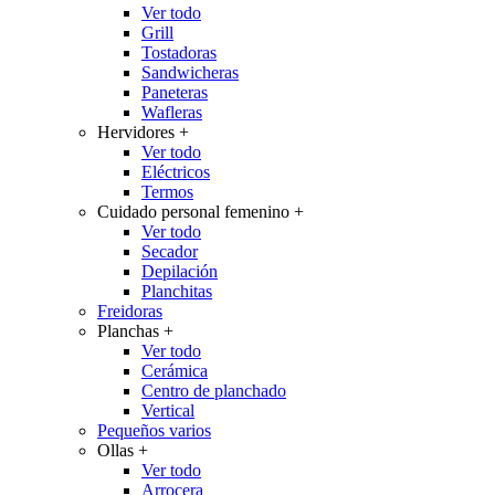
Ver todo
Grill
Tostadoras
Sandwicheras
Paneteras
Wafleras
Hervidores
+
Ver todo
Eléctricos
Termos
Cuidado personal femenino
+
Ver todo
Secador
Depilación
Planchitas
Freidoras
Planchas
+
Ver todo
Cerámica
Centro de planchado
Vertical
Pequeños varios
Ollas
+
Ver todo
Arrocera