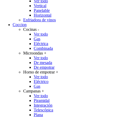
Ver todo
Vertical
Panelable
Horizontal
Enfriadora de vinos
Coccion
Cocinas
-
Ver todo
Gas
Eléctrica
Combinada
Microondas
+
Ver todo
De mesada
De empotrar
Horno de empotrar
+
Ver todo
Eléctrico
Gas
Campanas
+
Ver todo
Piramidal
Integración
Telescópica
Plana