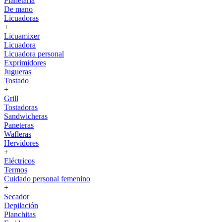
Planetaria
De mano
Licuadoras
+
Licuamixer
Licuadora
Licuadora personal
Exprimidores
Jugueras
Tostado
+
Grill
Tostadoras
Sandwicheras
Paneteras
Wafleras
Hervidores
+
Eléctricos
Termos
Cuidado personal femenino
+
Secador
Depilación
Planchitas