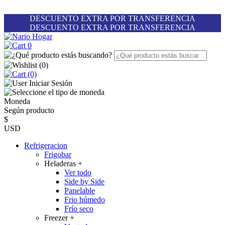
DESCUENTO EXTRA POR TRANSFERENCIA
DESCUENTO EXTRA POR TRANSFERENCIA
0
(
0
)
(0)
Iniciar Sesión
Moneda
Según producto
$
USD
Refrigeracion
Frigobar
Heladeras
+
Ver todo
Side by Side
Panelable
Frio húmedo
Frío seco
Freezer
+