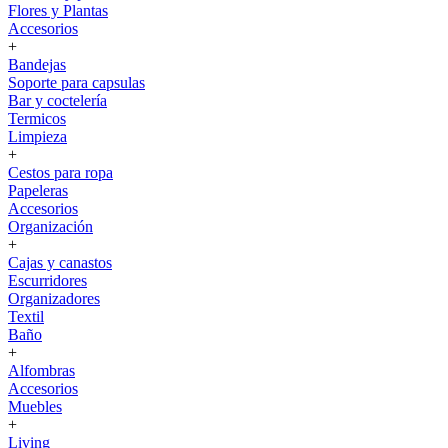
Flores y Plantas
Accesorios
+
Bandejas
Soporte para capsulas
Bar y coctelería
Termicos
Limpieza
+
Cestos para ropa
Papeleras
Accesorios
Organización
+
Cajas y canastos
Escurridores
Organizadores
Textil
Baño
+
Alfombras
Accesorios
Muebles
+
Living