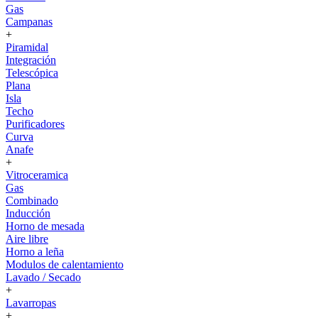
Gas
Campanas
+
Piramidal
Integración
Telescópica
Plana
Isla
Techo
Purificadores
Curva
Anafe
+
Vitroceramica
Gas
Combinado
Inducción
Horno de mesada
Aire libre
Horno a leña
Modulos de calentamiento
Lavado / Secado
+
Lavarropas
+