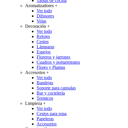
Tablas de cocina
Aromatizadores
+
Ver todo
Difusores
Velas
Decoración
+
Ver todo
Relojes
Cestos
Lámparas
Espejos
Floreros y jarrones
Cuadros y portarretratos
Flores y Plantas
Accesorios
+
Ver todo
Bandejas
Soporte para capsulas
Bar y coctelería
Termicos
Limpieza
+
Ver todo
Cestos para ropa
Papeleras
Accesorios