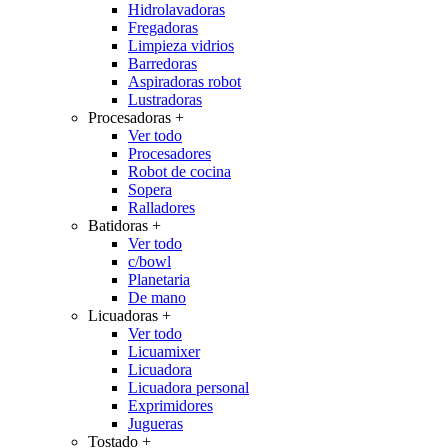
Hidrolavadoras
Fregadoras
Limpieza vidrios
Barredoras
Aspiradoras robot
Lustradoras
Procesadoras
+
Ver todo
Procesadores
Robot de cocina
Sopera
Ralladores
Batidoras
+
Ver todo
c/bowl
Planetaria
De mano
Licuadoras
+
Ver todo
Licuamixer
Licuadora
Licuadora personal
Exprimidores
Jugueras
Tostado
+