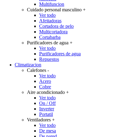
Multifuncion
Cuidado personal masculino
+
Ver todo
Afeitadoras
Cortadora de pelo
Multicortadora
Cortabarba
Purificadores de agua
+
Ver todo
Purificadores de agua
Repuestos
Climatizacion
Calefones
-
Ver todo
Acero
Cobre
Aire acondicionado
+
Ver todo
On / Off
Inverter
Portatil
Ventiladores
+
Ver todo
De mesa
De pared