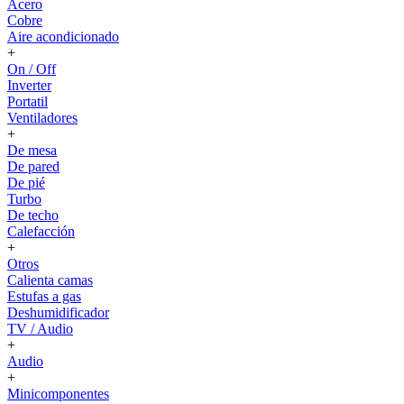
Acero
Cobre
Aire acondicionado
+
On / Off
Inverter
Portatil
Ventiladores
+
De mesa
De pared
De pié
Turbo
De techo
Calefacción
+
Otros
Calienta camas
Estufas a gas
Deshumidificador
TV / Audio
+
Audio
+
Minicomponentes