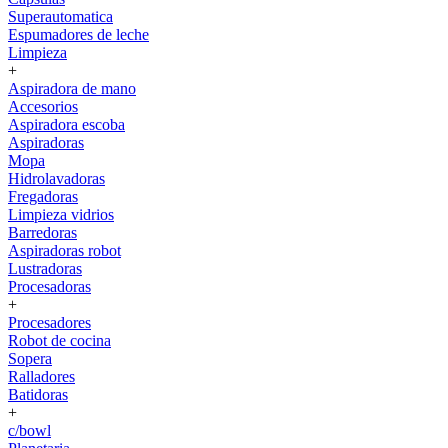
Superautomatica
Espumadores de leche
Limpieza
+
Aspiradora de mano
Accesorios
Aspiradora escoba
Aspiradoras
Mopa
Hidrolavadoras
Fregadoras
Limpieza vidrios
Barredoras
Aspiradoras robot
Lustradoras
Procesadoras
+
Procesadores
Robot de cocina
Sopera
Ralladores
Batidoras
+
c/bowl