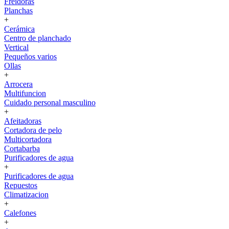
Freidoras
Planchas
+
Cerámica
Centro de planchado
Vertical
Pequeños varios
Ollas
+
Arrocera
Multifuncion
Cuidado personal masculino
+
Afeitadoras
Cortadora de pelo
Multicortadora
Cortabarba
Purificadores de agua
+
Purificadores de agua
Repuestos
Climatizacion
+
Calefones
+