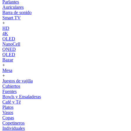
Parlantes
Auriculares
Barra de sonido
Smart TV
+
HD
4K
OLED
NanoCell
QNED
QLED
Bazar
+
Mesa
+
Juegos de vajilla
Cubiertos
Fuentes
Bowls y Ensaladeras
Café y Té
Platos
Vasos
Copas
Copetineros
Individuales