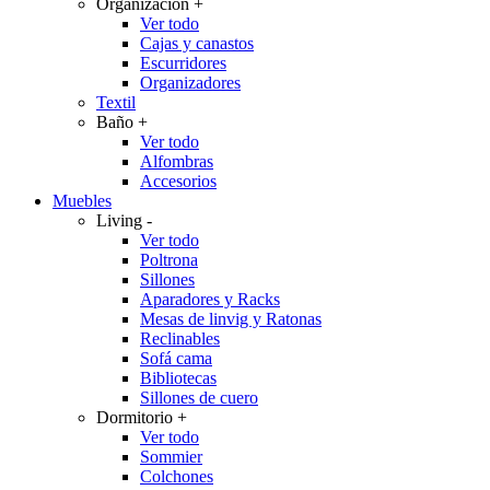
Organización
+
Ver todo
Cajas y canastos
Escurridores
Organizadores
Textil
Baño
+
Ver todo
Alfombras
Accesorios
Muebles
Living
-
Ver todo
Poltrona
Sillones
Aparadores y Racks
Mesas de linvig y Ratonas
Reclinables
Sofá cama
Bibliotecas
Sillones de cuero
Dormitorio
+
Ver todo
Sommier
Colchones