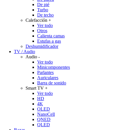
De pié
Turbo
De techo
Calefacción
+
Ver todo
Otros
Calienta camas
Estufas a gas
Deshumidificador
TV / Audio
Audio
-
Ver todo
Minicomponentes
Parlantes
Auriculares
Barra de sonido
Smart TV
+
Ver todo
HD
4K
OLED
NanoCell
QNED
QLED
Bazar