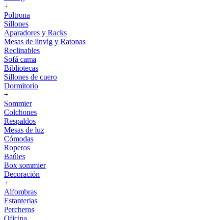
+
Poltrona
Sillones
Aparadores y Racks
Mesas de linvig y Ratonas
Reclinables
Sofá cama
Bibliotecas
Sillones de cuero
Dormitorio
+
Sommier
Colchones
Respaldos
Mesas de luz
Cómodas
Roperos
Baúles
Box sommier
Decoración
+
Alfombras
Estanterias
Percheros
Oficina