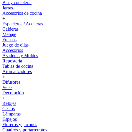
Bar y coctelería
Jarras
Accesorios de cocina
+
Especieros / Aceiteras
Calderas
Menaje
Frascos
Juego de ollas
Accesorios
Asaderas y Moldes
Repostería
Tablas de cocina
Aromatizadores
+
Difusores
Velas
Decoración
+
Relojes
Cestos
Lámparas
Espejos
Floreros y jarrones
Cuadros y portarretratos