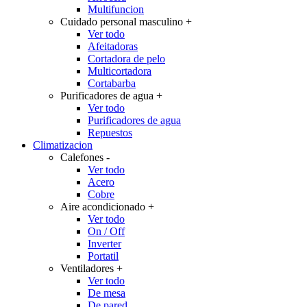
Multifuncion
Cuidado personal masculino
+
Ver todo
Afeitadoras
Cortadora de pelo
Multicortadora
Cortabarba
Purificadores de agua
+
Ver todo
Purificadores de agua
Repuestos
Climatizacion
Calefones
-
Ver todo
Acero
Cobre
Aire acondicionado
+
Ver todo
On / Off
Inverter
Portatil
Ventiladores
+
Ver todo
De mesa
De pared