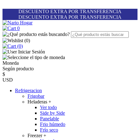
DESCUENTO EXTRA POR TRANSFERENCIA
DESCUENTO EXTRA POR TRANSFERENCIA
0
(
0
)
(0)
Iniciar Sesión
Moneda
Según producto
$
USD
Refrigeracion
Frigobar
Heladeras
+
Ver todo
Side by Side
Panelable
Frio húmedo
Frío seco
Freezer
+