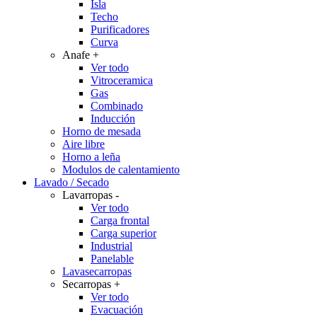
Isla
Techo
Purificadores
Curva
Anafe
+
Ver todo
Vitroceramica
Gas
Combinado
Inducción
Horno de mesada
Aire libre
Horno a leña
Modulos de calentamiento
Lavado / Secado
Lavarropas
-
Ver todo
Carga frontal
Carga superior
Industrial
Panelable
Lavasecarropas
Secarropas
+
Ver todo
Evacuación