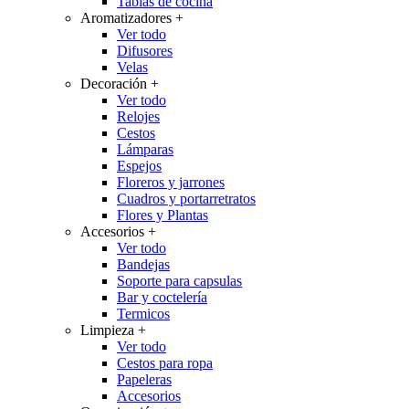
Tablas de cocina
Aromatizadores
+
Ver todo
Difusores
Velas
Decoración
+
Ver todo
Relojes
Cestos
Lámparas
Espejos
Floreros y jarrones
Cuadros y portarretratos
Flores y Plantas
Accesorios
+
Ver todo
Bandejas
Soporte para capsulas
Bar y coctelería
Termicos
Limpieza
+
Ver todo
Cestos para ropa
Papeleras
Accesorios