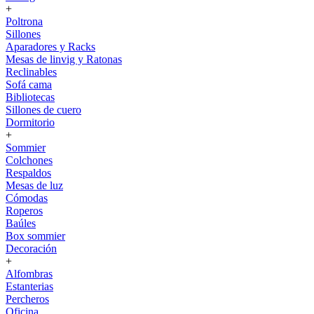
+
Poltrona
Sillones
Aparadores y Racks
Mesas de linvig y Ratonas
Reclinables
Sofá cama
Bibliotecas
Sillones de cuero
Dormitorio
+
Sommier
Colchones
Respaldos
Mesas de luz
Cómodas
Roperos
Baúles
Box sommier
Decoración
+
Alfombras
Estanterias
Percheros
Oficina