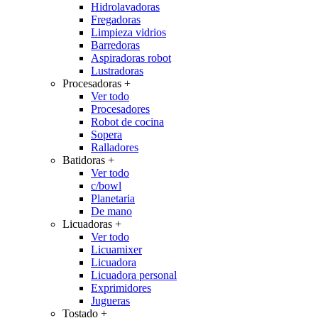
Hidrolavadoras
Fregadoras
Limpieza vidrios
Barredoras
Aspiradoras robot
Lustradoras
Procesadoras
+
Ver todo
Procesadores
Robot de cocina
Sopera
Ralladores
Batidoras
+
Ver todo
c/bowl
Planetaria
De mano
Licuadoras
+
Ver todo
Licuamixer
Licuadora
Licuadora personal
Exprimidores
Jugueras
Tostado
+