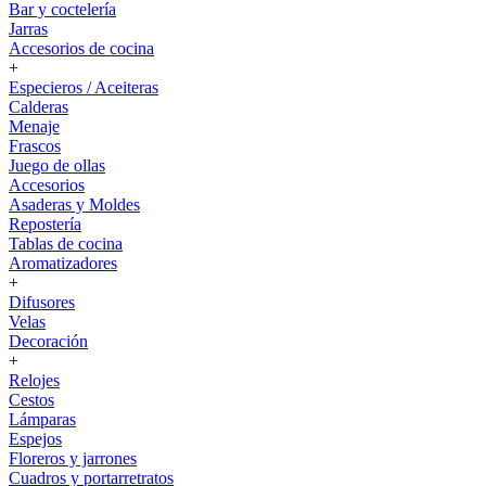
Bar y coctelería
Jarras
Accesorios de cocina
+
Especieros / Aceiteras
Calderas
Menaje
Frascos
Juego de ollas
Accesorios
Asaderas y Moldes
Repostería
Tablas de cocina
Aromatizadores
+
Difusores
Velas
Decoración
+
Relojes
Cestos
Lámparas
Espejos
Floreros y jarrones
Cuadros y portarretratos