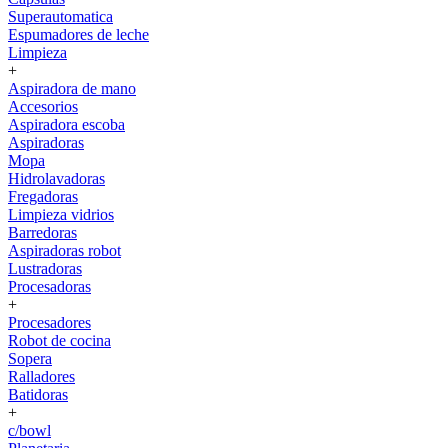
Superautomatica
Espumadores de leche
Limpieza
+
Aspiradora de mano
Accesorios
Aspiradora escoba
Aspiradoras
Mopa
Hidrolavadoras
Fregadoras
Limpieza vidrios
Barredoras
Aspiradoras robot
Lustradoras
Procesadoras
+
Procesadores
Robot de cocina
Sopera
Ralladores
Batidoras
+
c/bowl