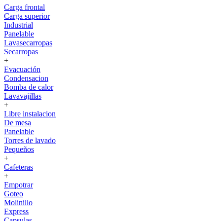
Carga frontal
Carga superior
Industrial
Panelable
Lavasecarropas
Secarropas
+
Evacuación
Condensacion
Bomba de calor
Lavavajillas
+
Libre instalacion
De mesa
Panelable
Torres de lavado
Pequeños
+
Cafeteras
+
Empotrar
Goteo
Molinillo
Express
Capsulas