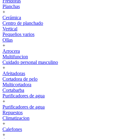
Freidoras
Planchas
+
Cerámica
Centro de planchado
Vertical
Pequeños varios
Ollas
+
Arrocera
Multifuncion
Cuidado personal masculino
+
Afeitadoras
Cortadora de pelo
Multicortadora
Cortabarba
Purificadores de agua
+
Purificadores de agua
Repuestos
Climatizacion
+
Calefones
+