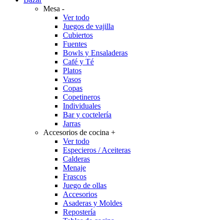
Mesa
-
Ver todo
Juegos de vajilla
Cubiertos
Fuentes
Bowls y Ensaladeras
Café y Té
Platos
Vasos
Copas
Copetineros
Individuales
Bar y coctelería
Jarras
Accesorios de cocina
+
Ver todo
Especieros / Aceiteras
Calderas
Menaje
Frascos
Juego de ollas
Accesorios
Asaderas y Moldes
Repostería