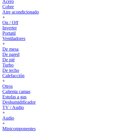
Acero
Cobre
Aire acondicionado
+
On / Off
Inverter
Portatil
Ventiladores
+
De mesa
De pared
De pié
Turbo
De techo
Calefacción
+
Otros
Calienta camas
Estufas a gas
Deshumidificador
TV / Audio
+
Audio
+
Minicomponentes