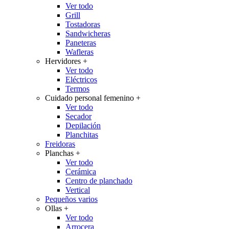
Ver todo
Grill
Tostadoras
Sandwicheras
Paneteras
Wafleras
Hervidores
+
Ver todo
Eléctricos
Termos
Cuidado personal femenino
+
Ver todo
Secador
Depilación
Planchitas
Freidoras
Planchas
+
Ver todo
Cerámica
Centro de planchado
Vertical
Pequeños varios
Ollas
+
Ver todo
Arrocera