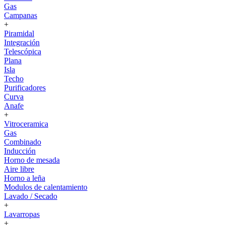
Gas
Campanas
+
Piramidal
Integración
Telescópica
Plana
Isla
Techo
Purificadores
Curva
Anafe
+
Vitroceramica
Gas
Combinado
Inducción
Horno de mesada
Aire libre
Horno a leña
Modulos de calentamiento
Lavado / Secado
+
Lavarropas
+