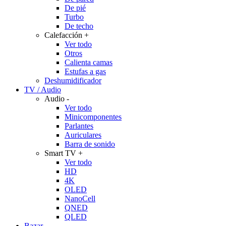
De pié
Turbo
De techo
Calefacción
+
Ver todo
Otros
Calienta camas
Estufas a gas
Deshumidificador
TV / Audio
Audio
-
Ver todo
Minicomponentes
Parlantes
Auriculares
Barra de sonido
Smart TV
+
Ver todo
HD
4K
OLED
NanoCell
QNED
QLED
Bazar