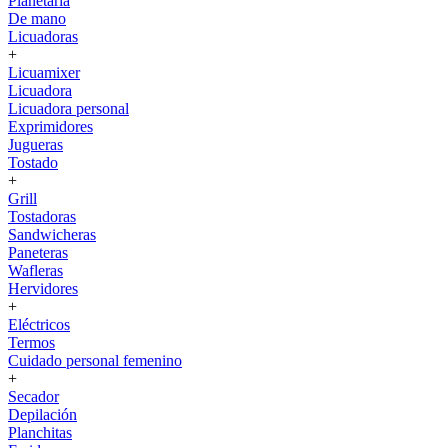
Planetaria
De mano
Licuadoras
+
Licuamixer
Licuadora
Licuadora personal
Exprimidores
Jugueras
Tostado
+
Grill
Tostadoras
Sandwicheras
Paneteras
Wafleras
Hervidores
+
Eléctricos
Termos
Cuidado personal femenino
+
Secador
Depilación
Planchitas