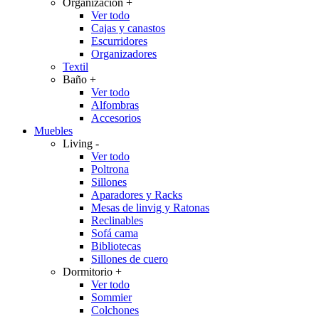
Organización
+
Ver todo
Cajas y canastos
Escurridores
Organizadores
Textil
Baño
+
Ver todo
Alfombras
Accesorios
Muebles
Living
-
Ver todo
Poltrona
Sillones
Aparadores y Racks
Mesas de linvig y Ratonas
Reclinables
Sofá cama
Bibliotecas
Sillones de cuero
Dormitorio
+
Ver todo
Sommier
Colchones