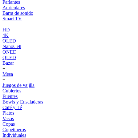
Parlantes
Auriculares
Barra de sonido
Smart TV
+
HD
4K
OLED
NanoCell
QNED
QLED
Bazar
+
Mesa
+
Juegos de vajilla
Cubiertos
Fuentes
Bowls y Ensaladeras
Café y Té
Platos
Vasos
Copas
Copetineros
Individuales