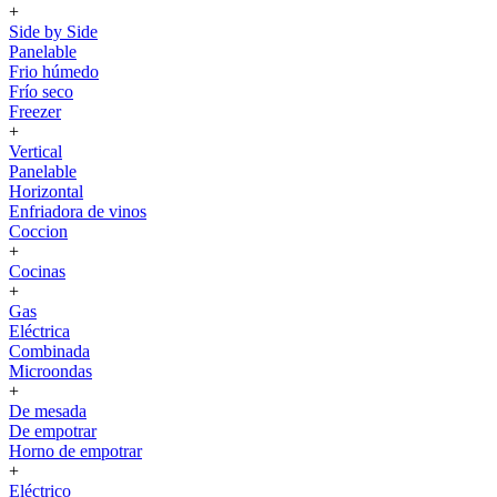
+
Side by Side
Panelable
Frio húmedo
Frío seco
Freezer
+
Vertical
Panelable
Horizontal
Enfriadora de vinos
Coccion
+
Cocinas
+
Gas
Eléctrica
Combinada
Microondas
+
De mesada
De empotrar
Horno de empotrar
+
Eléctrico