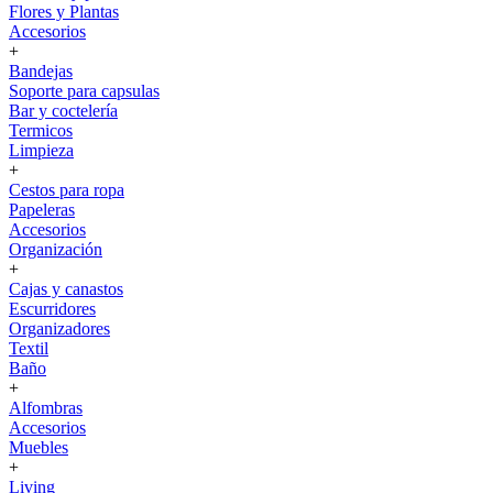
Flores y Plantas
Accesorios
+
Bandejas
Soporte para capsulas
Bar y coctelería
Termicos
Limpieza
+
Cestos para ropa
Papeleras
Accesorios
Organización
+
Cajas y canastos
Escurridores
Organizadores
Textil
Baño
+
Alfombras
Accesorios
Muebles
+
Living