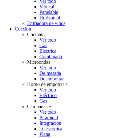
Ver todo
Vertical
Panelable
Horizontal
Enfriadora de vinos
Coccion
Cocinas
-
Ver todo
Gas
Eléctrica
Combinada
Microondas
+
Ver todo
De mesada
De empotrar
Horno de empotrar
+
Ver todo
Eléctrico
Gas
Campanas
+
Ver todo
Piramidal
Integración
Telescópica
Plana