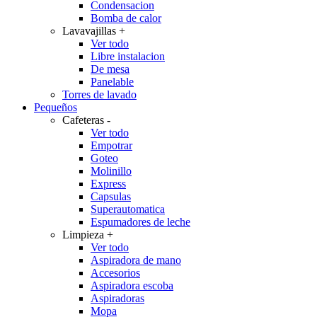
Condensacion
Bomba de calor
Lavavajillas
+
Ver todo
Libre instalacion
De mesa
Panelable
Torres de lavado
Pequeños
Cafeteras
-
Ver todo
Empotrar
Goteo
Molinillo
Express
Capsulas
Superautomatica
Espumadores de leche
Limpieza
+
Ver todo
Aspiradora de mano
Accesorios
Aspiradora escoba
Aspiradoras
Mopa