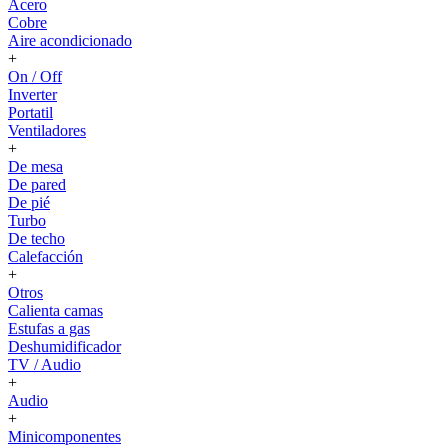
Acero
Cobre
Aire acondicionado
+
On / Off
Inverter
Portatil
Ventiladores
+
De mesa
De pared
De pié
Turbo
De techo
Calefacción
+
Otros
Calienta camas
Estufas a gas
Deshumidificador
TV / Audio
+
Audio
+
Minicomponentes