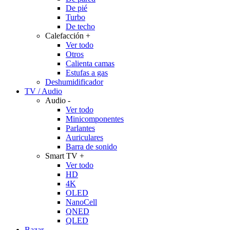
De pié
Turbo
De techo
Calefacción
+
Ver todo
Otros
Calienta camas
Estufas a gas
Deshumidificador
TV / Audio
Audio
-
Ver todo
Minicomponentes
Parlantes
Auriculares
Barra de sonido
Smart TV
+
Ver todo
HD
4K
OLED
NanoCell
QNED
QLED
Bazar