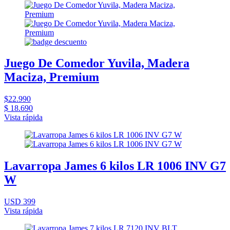
Juego De Comedor Yuvila, Madera
Maciza, Premium
$22.990
$ 18.690
Vista rápida
Lavarropa James 6 kilos LR 1006 INV G7
W
USD 399
Vista rápida