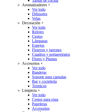
Tablas de cocina
Aromatizadores
+
Ver todo
Difusores
Velas
Decoración
+
Ver todo
Relojes
Cestos
Lámparas
Espejos
Floreros y jarrones
Cuadros y portarretratos
Flores y Plantas
Accesorios
+
Ver todo
Bandejas
Soporte para capsulas
Bar y coctelería
Termicos
Limpieza
+
Ver todo
Cestos para ropa
Papeleras
Accesorios