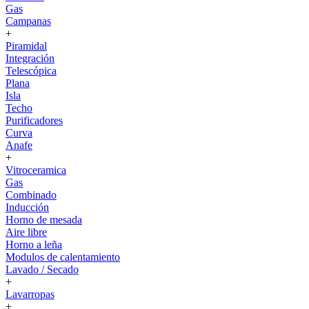
Gas
Campanas
+
Piramidal
Integración
Telescópica
Plana
Isla
Techo
Purificadores
Curva
Anafe
+
Vitroceramica
Gas
Combinado
Inducción
Horno de mesada
Aire libre
Horno a leña
Modulos de calentamiento
Lavado / Secado
+
Lavarropas
+