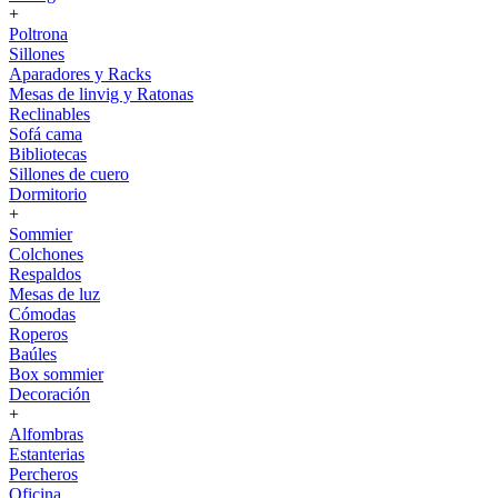
+
Poltrona
Sillones
Aparadores y Racks
Mesas de linvig y Ratonas
Reclinables
Sofá cama
Bibliotecas
Sillones de cuero
Dormitorio
+
Sommier
Colchones
Respaldos
Mesas de luz
Cómodas
Roperos
Baúles
Box sommier
Decoración
+
Alfombras
Estanterias
Percheros
Oficina