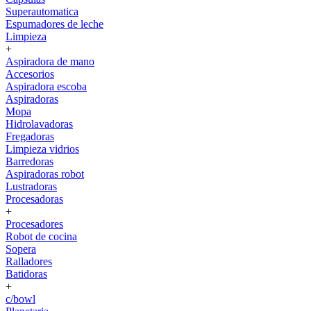
Superautomatica
Espumadores de leche
Limpieza
+
Aspiradora de mano
Accesorios
Aspiradora escoba
Aspiradoras
Mopa
Hidrolavadoras
Fregadoras
Limpieza vidrios
Barredoras
Aspiradoras robot
Lustradoras
Procesadoras
+
Procesadores
Robot de cocina
Sopera
Ralladores
Batidoras
+
c/bowl