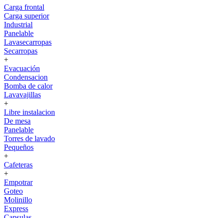
Carga frontal
Carga superior
Industrial
Panelable
Lavasecarropas
Secarropas
+
Evacuación
Condensacion
Bomba de calor
Lavavajillas
+
Libre instalacion
De mesa
Panelable
Torres de lavado
Pequeños
+
Cafeteras
+
Empotrar
Goteo
Molinillo
Express
Capsulas