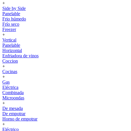
+
Side by Side
Panelable
Frio húmedo
Frío seco
Freezer
+
Vertical
Panelable
Horizontal
Enfriadora de vinos
Coccion
+
Cocinas
+
Gas
Eléctrica
Combinada
Microondas
+
De mesada
De empotrar
Horno de empotrar
+
Eléctrico