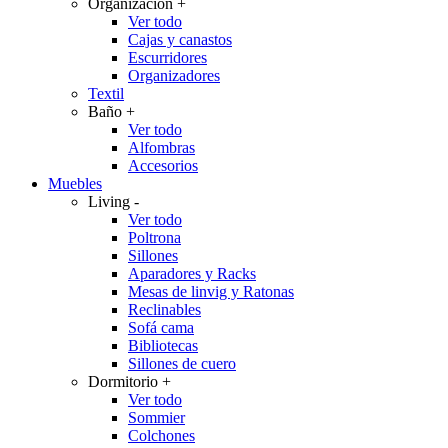
Organización
+
Ver todo
Cajas y canastos
Escurridores
Organizadores
Textil
Baño
+
Ver todo
Alfombras
Accesorios
Muebles
Living
-
Ver todo
Poltrona
Sillones
Aparadores y Racks
Mesas de linvig y Ratonas
Reclinables
Sofá cama
Bibliotecas
Sillones de cuero
Dormitorio
+
Ver todo
Sommier
Colchones