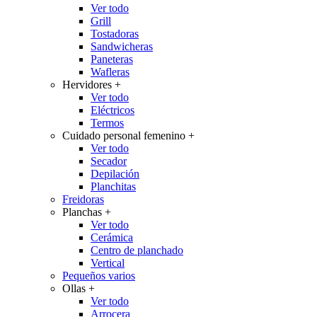
Ver todo
Grill
Tostadoras
Sandwicheras
Paneteras
Wafleras
Hervidores
+
Ver todo
Eléctricos
Termos
Cuidado personal femenino
+
Ver todo
Secador
Depilación
Planchitas
Freidoras
Planchas
+
Ver todo
Cerámica
Centro de planchado
Vertical
Pequeños varios
Ollas
+
Ver todo
Arrocera