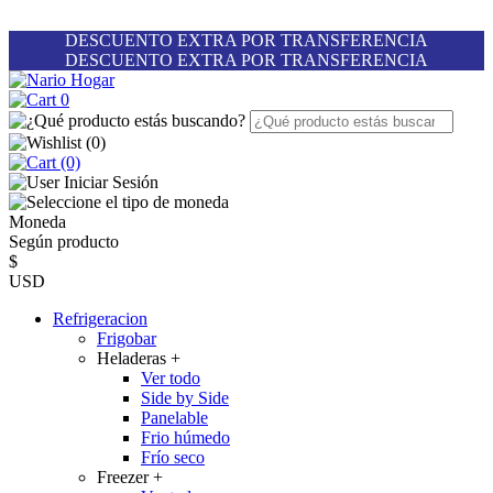
DESCUENTO EXTRA POR TRANSFERENCIA
DESCUENTO EXTRA POR TRANSFERENCIA
0
(
0
)
(0)
Iniciar Sesión
Moneda
Según producto
$
USD
Refrigeracion
Frigobar
Heladeras
+
Ver todo
Side by Side
Panelable
Frio húmedo
Frío seco
Freezer
+