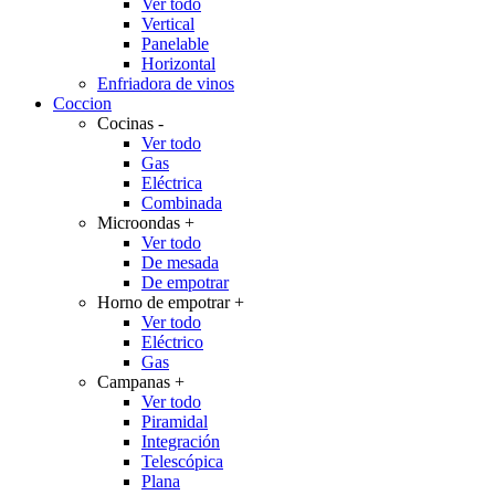
Ver todo
Vertical
Panelable
Horizontal
Enfriadora de vinos
Coccion
Cocinas
-
Ver todo
Gas
Eléctrica
Combinada
Microondas
+
Ver todo
De mesada
De empotrar
Horno de empotrar
+
Ver todo
Eléctrico
Gas
Campanas
+
Ver todo
Piramidal
Integración
Telescópica
Plana