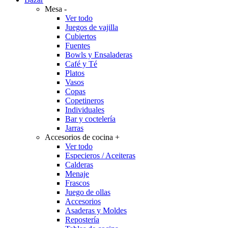
Mesa
-
Ver todo
Juegos de vajilla
Cubiertos
Fuentes
Bowls y Ensaladeras
Café y Té
Platos
Vasos
Copas
Copetineros
Individuales
Bar y coctelería
Jarras
Accesorios de cocina
+
Ver todo
Especieros / Aceiteras
Calderas
Menaje
Frascos
Juego de ollas
Accesorios
Asaderas y Moldes
Repostería