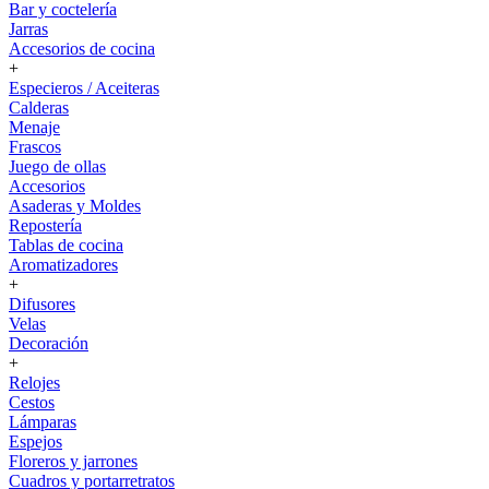
Bar y coctelería
Jarras
Accesorios de cocina
+
Especieros / Aceiteras
Calderas
Menaje
Frascos
Juego de ollas
Accesorios
Asaderas y Moldes
Repostería
Tablas de cocina
Aromatizadores
+
Difusores
Velas
Decoración
+
Relojes
Cestos
Lámparas
Espejos
Floreros y jarrones
Cuadros y portarretratos