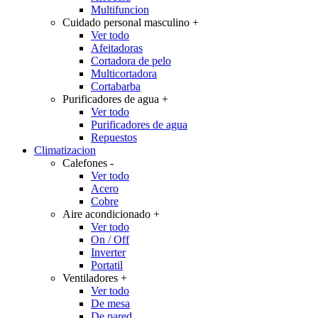
Multifuncion
Cuidado personal masculino
+
Ver todo
Afeitadoras
Cortadora de pelo
Multicortadora
Cortabarba
Purificadores de agua
+
Ver todo
Purificadores de agua
Repuestos
Climatizacion
Calefones
-
Ver todo
Acero
Cobre
Aire acondicionado
+
Ver todo
On / Off
Inverter
Portatil
Ventiladores
+
Ver todo
De mesa
De pared