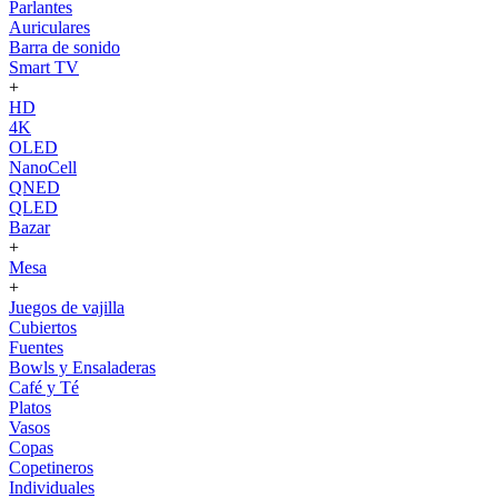
Parlantes
Auriculares
Barra de sonido
Smart TV
+
HD
4K
OLED
NanoCell
QNED
QLED
Bazar
+
Mesa
+
Juegos de vajilla
Cubiertos
Fuentes
Bowls y Ensaladeras
Café y Té
Platos
Vasos
Copas
Copetineros
Individuales