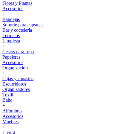
Flores y Plantas
Accesorios
+
Bandejas
Soporte para capsulas
Bar y coctelería
Termicos
Limpieza
+
Cestos para ropa
Papeleras
Accesorios
Organización
+
Cajas y canastos
Escurridores
Organizadores
Textil
Baño
+
Alfombras
Accesorios
Muebles
+
Living