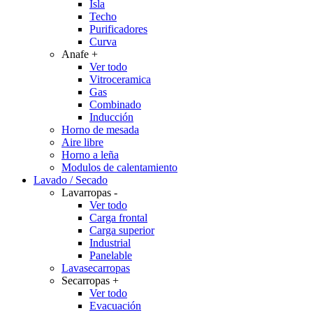
Isla
Techo
Purificadores
Curva
Anafe
+
Ver todo
Vitroceramica
Gas
Combinado
Inducción
Horno de mesada
Aire libre
Horno a leña
Modulos de calentamiento
Lavado / Secado
Lavarropas
-
Ver todo
Carga frontal
Carga superior
Industrial
Panelable
Lavasecarropas
Secarropas
+
Ver todo
Evacuación