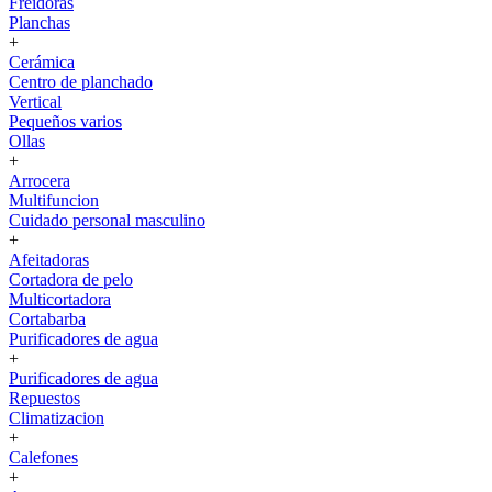
Freidoras
Planchas
+
Cerámica
Centro de planchado
Vertical
Pequeños varios
Ollas
+
Arrocera
Multifuncion
Cuidado personal masculino
+
Afeitadoras
Cortadora de pelo
Multicortadora
Cortabarba
Purificadores de agua
+
Purificadores de agua
Repuestos
Climatizacion
+
Calefones
+