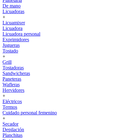
Planetaria
De mano
Licuadoras
+
Licuamixer
Licuadora
Licuadora personal
Exprimidores
Jugueras
Tostado
+
Grill
Tostadoras
Sandwicheras
Paneteras
Wafleras
Hervidores
+
Eléctricos
Termos
Cuidado personal femenino
+
Secador
Depilación
Planchitas