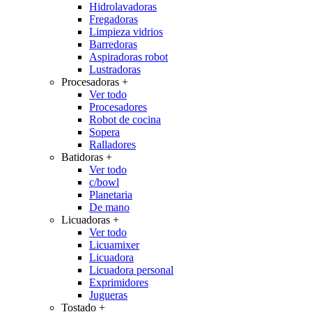
Hidrolavadoras
Fregadoras
Limpieza vidrios
Barredoras
Aspiradoras robot
Lustradoras
Procesadoras
+
Ver todo
Procesadores
Robot de cocina
Sopera
Ralladores
Batidoras
+
Ver todo
c/bowl
Planetaria
De mano
Licuadoras
+
Ver todo
Licuamixer
Licuadora
Licuadora personal
Exprimidores
Jugueras
Tostado
+