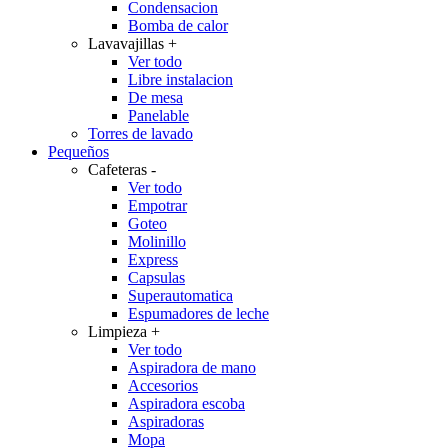
Condensacion
Bomba de calor
Lavavajillas
+
Ver todo
Libre instalacion
De mesa
Panelable
Torres de lavado
Pequeños
Cafeteras
-
Ver todo
Empotrar
Goteo
Molinillo
Express
Capsulas
Superautomatica
Espumadores de leche
Limpieza
+
Ver todo
Aspiradora de mano
Accesorios
Aspiradora escoba
Aspiradoras
Mopa