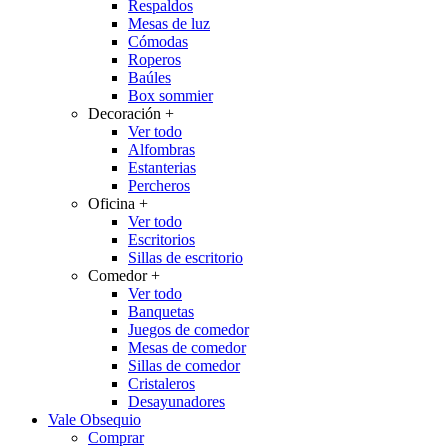
Respaldos
Mesas de luz
Cómodas
Roperos
Baúles
Box sommier
Decoración
+
Ver todo
Alfombras
Estanterias
Percheros
Oficina
+
Ver todo
Escritorios
Sillas de escritorio
Comedor
+
Ver todo
Banquetas
Juegos de comedor
Mesas de comedor
Sillas de comedor
Cristaleros
Desayunadores
Vale Obsequio
Comprar