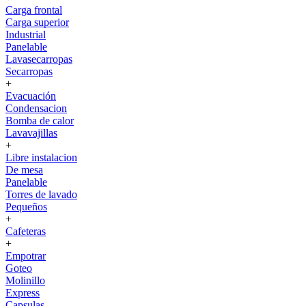
Carga frontal
Carga superior
Industrial
Panelable
Lavasecarropas
Secarropas
+
Evacuación
Condensacion
Bomba de calor
Lavavajillas
+
Libre instalacion
De mesa
Panelable
Torres de lavado
Pequeños
+
Cafeteras
+
Empotrar
Goteo
Molinillo
Express
Capsulas