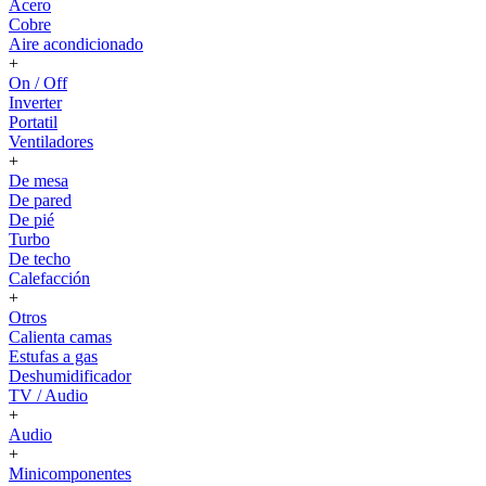
Acero
Cobre
Aire acondicionado
+
On / Off
Inverter
Portatil
Ventiladores
+
De mesa
De pared
De pié
Turbo
De techo
Calefacción
+
Otros
Calienta camas
Estufas a gas
Deshumidificador
TV / Audio
+
Audio
+
Minicomponentes