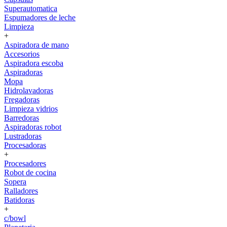
Superautomatica
Espumadores de leche
Limpieza
+
Aspiradora de mano
Accesorios
Aspiradora escoba
Aspiradoras
Mopa
Hidrolavadoras
Fregadoras
Limpieza vidrios
Barredoras
Aspiradoras robot
Lustradoras
Procesadoras
+
Procesadores
Robot de cocina
Sopera
Ralladores
Batidoras
+
c/bowl