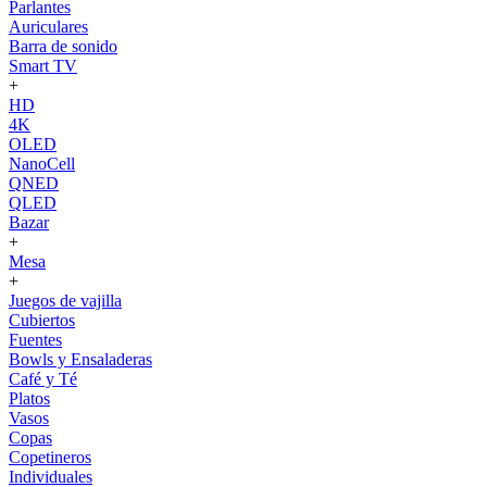
Parlantes
Auriculares
Barra de sonido
Smart TV
+
HD
4K
OLED
NanoCell
QNED
QLED
Bazar
+
Mesa
+
Juegos de vajilla
Cubiertos
Fuentes
Bowls y Ensaladeras
Café y Té
Platos
Vasos
Copas
Copetineros
Individuales