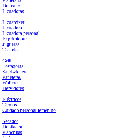
Planetaria
De mano
Licuadoras
+
Licuamixer
Licuadora
Licuadora personal
Exprimidores
Jugueras
Tostado
+
Grill
Tostadoras
Sandwicheras
Paneteras
Wafleras
Hervidores
+
Eléctricos
Termos
Cuidado personal femenino
+
Secador
Depilación
Planchitas