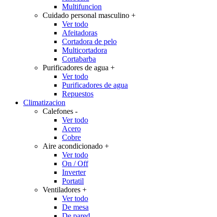
Multifuncion
Cuidado personal masculino
+
Ver todo
Afeitadoras
Cortadora de pelo
Multicortadora
Cortabarba
Purificadores de agua
+
Ver todo
Purificadores de agua
Repuestos
Climatizacion
Calefones
-
Ver todo
Acero
Cobre
Aire acondicionado
+
Ver todo
On / Off
Inverter
Portatil
Ventiladores
+
Ver todo
De mesa
De pared