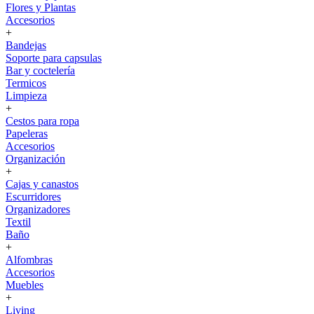
Flores y Plantas
Accesorios
+
Bandejas
Soporte para capsulas
Bar y coctelería
Termicos
Limpieza
+
Cestos para ropa
Papeleras
Accesorios
Organización
+
Cajas y canastos
Escurridores
Organizadores
Textil
Baño
+
Alfombras
Accesorios
Muebles
+
Living