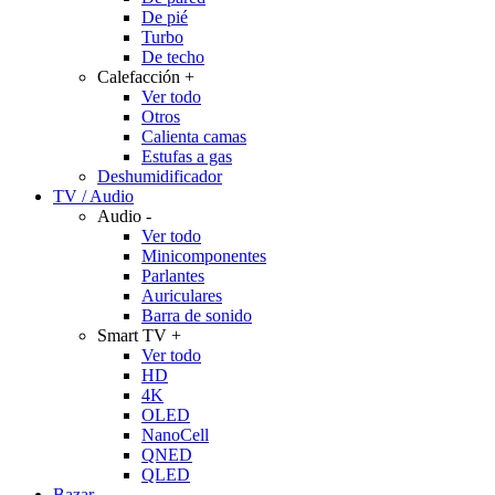
De pié
Turbo
De techo
Calefacción
+
Ver todo
Otros
Calienta camas
Estufas a gas
Deshumidificador
TV / Audio
Audio
-
Ver todo
Minicomponentes
Parlantes
Auriculares
Barra de sonido
Smart TV
+
Ver todo
HD
4K
OLED
NanoCell
QNED
QLED
Bazar