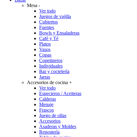
Mesa
-
Ver todo
Juegos de vajilla
Cubiertos
Fuentes
Bowls y Ensaladeras
Café y Té
Platos
Vasos
Copas
Copetineros
Individuales
Bar y coctelería
Jarras
Accesorios de cocina
+
Ver todo
Especieros / Aceiteras
Calderas
Menaje
Frascos
Juego de ollas
Accesorios
Asaderas y Moldes
Repostería