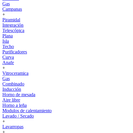
Gas
Campanas
+
Piramidal
Integración
Telescópica
Plana
Isla
Techo
Purificadores
Curva
Anafe
+
Vitroceramica
Gas
Combinado
Inducción
Horno de mesada
Aire libre
Horno a leña
Modulos de calentamiento
Lavado / Secado
+
Lavarropas
+