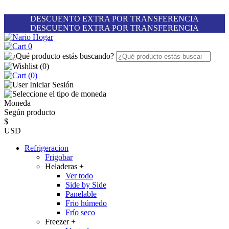
DESCUENTO EXTRA POR TRANSFERENCIA
DESCUENTO EXTRA POR TRANSFERENCIA
0
(
0
)
(0)
Iniciar Sesión
Moneda
Según producto
$
USD
Refrigeracion
Frigobar
Heladeras
+
Ver todo
Side by Side
Panelable
Frio húmedo
Frío seco
Freezer
+