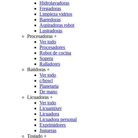
Hidrolavadoras
Fregadoras
Limpieza vidrios
Barredoras
Aspiradoras robot
Lustradoras
Procesadoras
+
Ver todo
Procesadores
Robot de cocina
Sopera
Ralladores
Batidoras
+
Ver todo
c/bowl
Planetaria
De mano
Licuadoras
+
Ver todo
Licuamixer
Licuadora
Licuadora personal
Exprimidores
Jugueras
Tostado
+