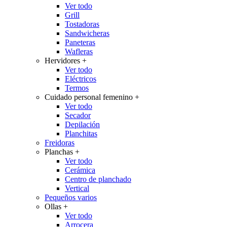
Ver todo
Grill
Tostadoras
Sandwicheras
Paneteras
Wafleras
Hervidores
+
Ver todo
Eléctricos
Termos
Cuidado personal femenino
+
Ver todo
Secador
Depilación
Planchitas
Freidoras
Planchas
+
Ver todo
Cerámica
Centro de planchado
Vertical
Pequeños varios
Ollas
+
Ver todo
Arrocera