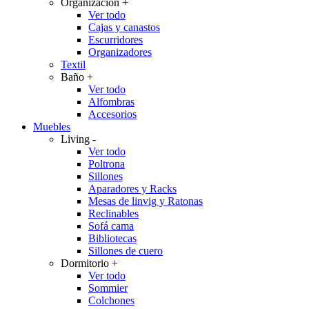
Organización
+
Ver todo
Cajas y canastos
Escurridores
Organizadores
Textil
Baño
+
Ver todo
Alfombras
Accesorios
Muebles
Living
-
Ver todo
Poltrona
Sillones
Aparadores y Racks
Mesas de linvig y Ratonas
Reclinables
Sofá cama
Bibliotecas
Sillones de cuero
Dormitorio
+
Ver todo
Sommier
Colchones