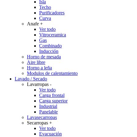
Isla
Techo
Purificadores
Curva
Anafe
+
Ver todo
Vitroceramica
Gas
Combinado
Inducción
Horno de mesada
Aire libre
Horno a leña
Modulos de calentamiento
Lavado / Secado
Lavarropas
-
Ver todo
Carga frontal
Carga superior
Industrial
Panelable
Lavasecarropas
Secarropas
+
Ver todo
Evacuación