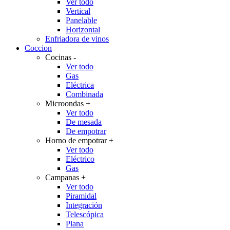
Ver todo
Vertical
Panelable
Horizontal
Enfriadora de vinos
Coccion
Cocinas
-
Ver todo
Gas
Eléctrica
Combinada
Microondas
+
Ver todo
De mesada
De empotrar
Horno de empotrar
+
Ver todo
Eléctrico
Gas
Campanas
+
Ver todo
Piramidal
Integración
Telescópica
Plana