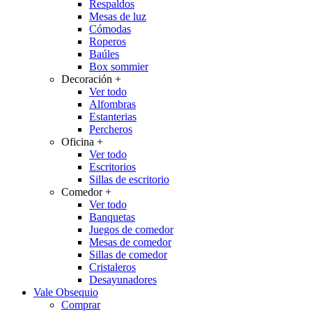
Respaldos
Mesas de luz
Cómodas
Roperos
Baúles
Box sommier
Decoración
+
Ver todo
Alfombras
Estanterias
Percheros
Oficina
+
Ver todo
Escritorios
Sillas de escritorio
Comedor
+
Ver todo
Banquetas
Juegos de comedor
Mesas de comedor
Sillas de comedor
Cristaleros
Desayunadores
Vale Obsequio
Comprar