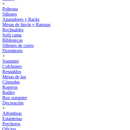
+
Poltrona
Sillones
Aparadores y Racks
Mesas de linvig y Ratonas
Reclinables
Sofá cama
Bibliotecas
Sillones de cuero
Dormitorio
+
Sommier
Colchones
Respaldos
Mesas de luz
Cómodas
Roperos
Baúles
Box sommier
Decoración
+
Alfombras
Estanterias
Percheros
Oficina