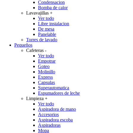
Condensacion
Bomba de calor
Lavavajillas
+
Ver todo
Libre instalacion
De mesa
Panelable
Torres de lavado
Pequeños
Cafeteras
-
Ver todo
Empotrar
Goteo
Molinillo
Express
Capsulas
Superautomatica
Espumadores de leche
Limpieza
+
Ver todo
Aspiradora de mano
Accesorios
Aspiradora escoba
Aspiradoras
Mopa