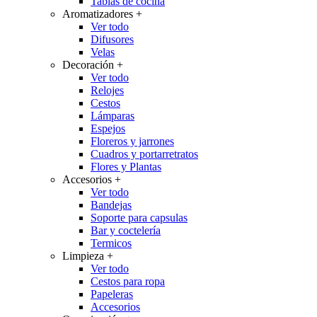
Tablas de cocina
Aromatizadores
+
Ver todo
Difusores
Velas
Decoración
+
Ver todo
Relojes
Cestos
Lámparas
Espejos
Floreros y jarrones
Cuadros y portarretratos
Flores y Plantas
Accesorios
+
Ver todo
Bandejas
Soporte para capsulas
Bar y coctelería
Termicos
Limpieza
+
Ver todo
Cestos para ropa
Papeleras
Accesorios