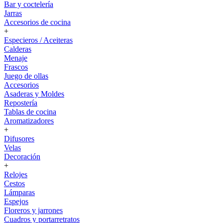
Bar y coctelería
Jarras
Accesorios de cocina
+
Especieros / Aceiteras
Calderas
Menaje
Frascos
Juego de ollas
Accesorios
Asaderas y Moldes
Repostería
Tablas de cocina
Aromatizadores
+
Difusores
Velas
Decoración
+
Relojes
Cestos
Lámparas
Espejos
Floreros y jarrones
Cuadros y portarretratos