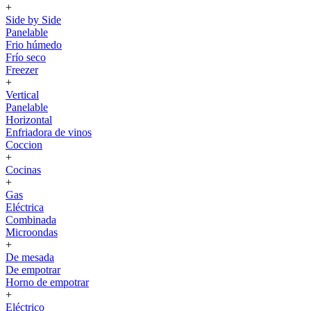
+
Side by Side
Panelable
Frio húmedo
Frío seco
Freezer
+
Vertical
Panelable
Horizontal
Enfriadora de vinos
Coccion
+
Cocinas
+
Gas
Eléctrica
Combinada
Microondas
+
De mesada
De empotrar
Horno de empotrar
+
Eléctrico