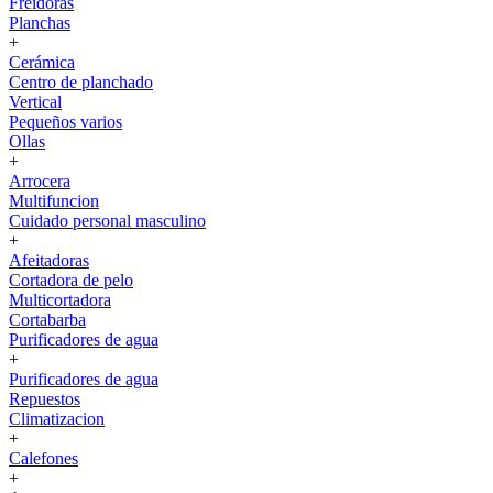
Freidoras
Planchas
+
Cerámica
Centro de planchado
Vertical
Pequeños varios
Ollas
+
Arrocera
Multifuncion
Cuidado personal masculino
+
Afeitadoras
Cortadora de pelo
Multicortadora
Cortabarba
Purificadores de agua
+
Purificadores de agua
Repuestos
Climatizacion
+
Calefones
+