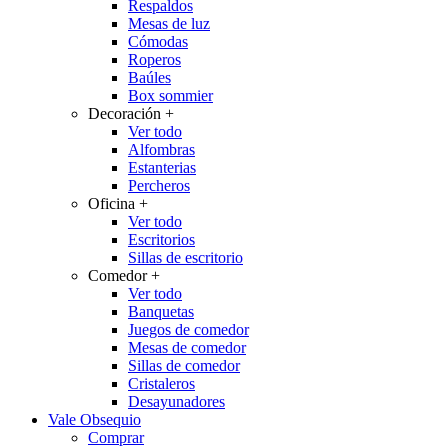
Respaldos
Mesas de luz
Cómodas
Roperos
Baúles
Box sommier
Decoración
+
Ver todo
Alfombras
Estanterias
Percheros
Oficina
+
Ver todo
Escritorios
Sillas de escritorio
Comedor
+
Ver todo
Banquetas
Juegos de comedor
Mesas de comedor
Sillas de comedor
Cristaleros
Desayunadores
Vale Obsequio
Comprar