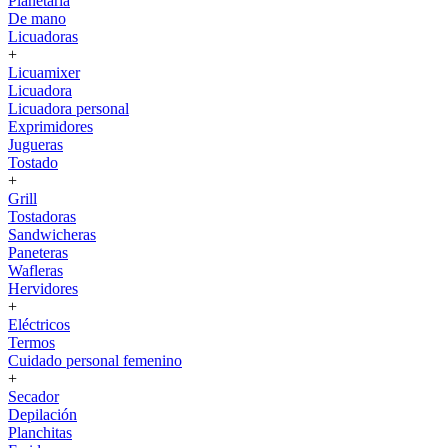
Planetaria
De mano
Licuadoras
+
Licuamixer
Licuadora
Licuadora personal
Exprimidores
Jugueras
Tostado
+
Grill
Tostadoras
Sandwicheras
Paneteras
Wafleras
Hervidores
+
Eléctricos
Termos
Cuidado personal femenino
+
Secador
Depilación
Planchitas