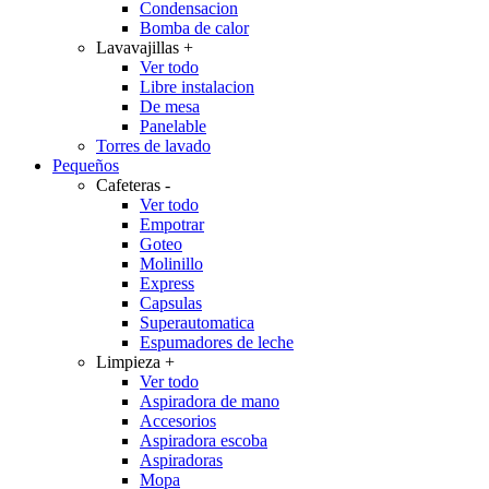
Condensacion
Bomba de calor
Lavavajillas
+
Ver todo
Libre instalacion
De mesa
Panelable
Torres de lavado
Pequeños
Cafeteras
-
Ver todo
Empotrar
Goteo
Molinillo
Express
Capsulas
Superautomatica
Espumadores de leche
Limpieza
+
Ver todo
Aspiradora de mano
Accesorios
Aspiradora escoba
Aspiradoras
Mopa