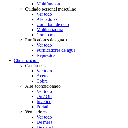
Multifuncion
Cuidado personal masculino
+
Ver todo
Afeitadoras
Cortadora de pelo
Multicortadora
Cortabarba
Purificadores de agua
+
Ver todo
Purificadores de agua
Repuestos
Climatizacion
Calefones
-
Ver todo
Acero
Cobre
Aire acondicionado
+
Ver todo
On / Off
Inverter
Portatil
Ventiladores
+
Ver todo
De mesa
De pared