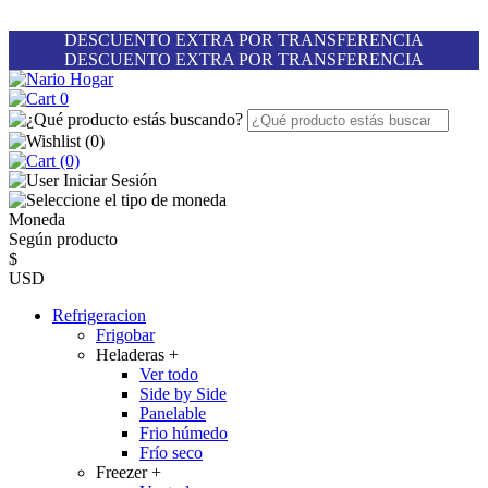
DESCUENTO EXTRA POR TRANSFERENCIA
DESCUENTO EXTRA POR TRANSFERENCIA
0
(
0
)
(0)
Iniciar Sesión
Moneda
Según producto
$
USD
Refrigeracion
Frigobar
Heladeras
+
Ver todo
Side by Side
Panelable
Frio húmedo
Frío seco
Freezer
+