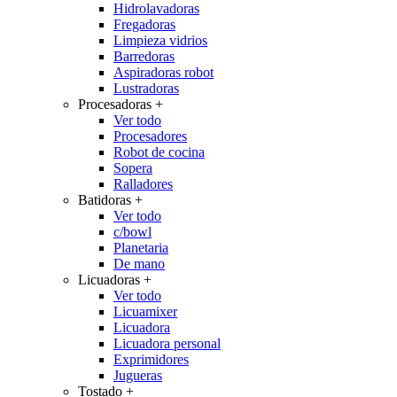
Hidrolavadoras
Fregadoras
Limpieza vidrios
Barredoras
Aspiradoras robot
Lustradoras
Procesadoras
+
Ver todo
Procesadores
Robot de cocina
Sopera
Ralladores
Batidoras
+
Ver todo
c/bowl
Planetaria
De mano
Licuadoras
+
Ver todo
Licuamixer
Licuadora
Licuadora personal
Exprimidores
Jugueras
Tostado
+