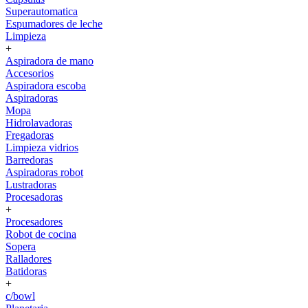
Superautomatica
Espumadores de leche
Limpieza
+
Aspiradora de mano
Accesorios
Aspiradora escoba
Aspiradoras
Mopa
Hidrolavadoras
Fregadoras
Limpieza vidrios
Barredoras
Aspiradoras robot
Lustradoras
Procesadoras
+
Procesadores
Robot de cocina
Sopera
Ralladores
Batidoras
+
c/bowl