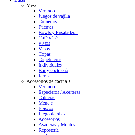
Mesa
-
Ver todo
Juegos de vajilla
Cubiertos
Fuentes
Bowls y Ensaladeras
Café y Té
Platos
Vasos
Copas
Copetineros
Individuales
Bar y coctelería
Jarras
Accesorios de cocina
+
Ver todo
Especieros / Aceiteras
Calderas
Menaje
Frascos
Juego de ollas
Accesorios
Asaderas y Moldes
Repostería