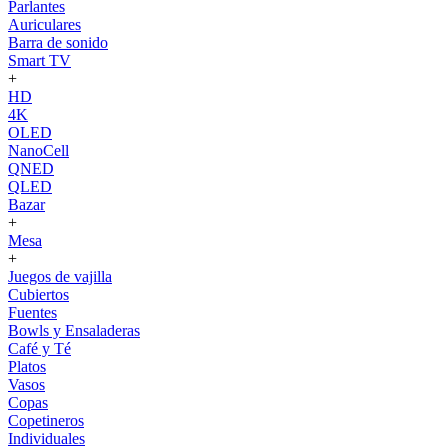
Parlantes
Auriculares
Barra de sonido
Smart TV
+
HD
4K
OLED
NanoCell
QNED
QLED
Bazar
+
Mesa
+
Juegos de vajilla
Cubiertos
Fuentes
Bowls y Ensaladeras
Café y Té
Platos
Vasos
Copas
Copetineros
Individuales