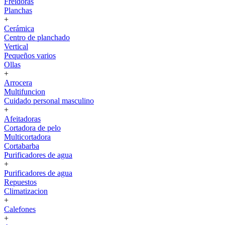
Freidoras
Planchas
+
Cerámica
Centro de planchado
Vertical
Pequeños varios
Ollas
+
Arrocera
Multifuncion
Cuidado personal masculino
+
Afeitadoras
Cortadora de pelo
Multicortadora
Cortabarba
Purificadores de agua
+
Purificadores de agua
Repuestos
Climatizacion
+
Calefones
+