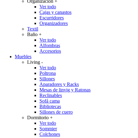
Organización
+
Ver todo
Cajas y canastos
Escurridores
Organizadores
Textil
Baño
+
Ver todo
Alfombras
Accesorios
Muebles
Living
-
Ver todo
Poltrona
Sillones
Aparadores y Racks
Mesas de linvig y Ratonas
Reclinables
Sofá cama
Bibliotecas
Sillones de cuero
Dormitorio
+
Ver todo
Sommier
Colchones