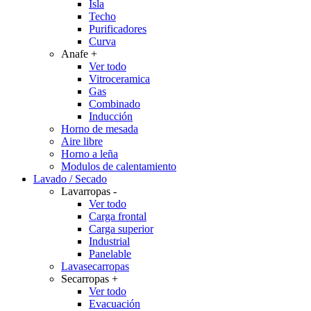
Isla
Techo
Purificadores
Curva
Anafe
+
Ver todo
Vitroceramica
Gas
Combinado
Inducción
Horno de mesada
Aire libre
Horno a leña
Modulos de calentamiento
Lavado / Secado
Lavarropas
-
Ver todo
Carga frontal
Carga superior
Industrial
Panelable
Lavasecarropas
Secarropas
+
Ver todo
Evacuación