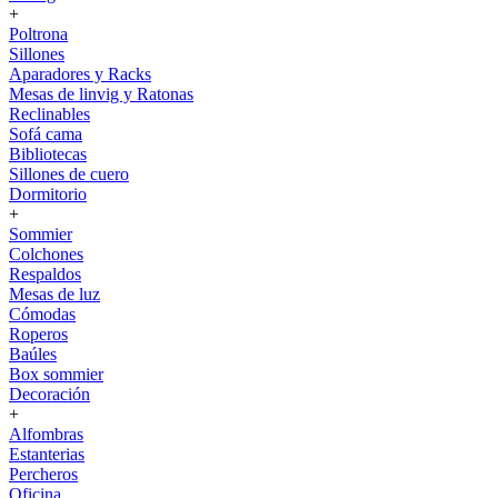
+
Poltrona
Sillones
Aparadores y Racks
Mesas de linvig y Ratonas
Reclinables
Sofá cama
Bibliotecas
Sillones de cuero
Dormitorio
+
Sommier
Colchones
Respaldos
Mesas de luz
Cómodas
Roperos
Baúles
Box sommier
Decoración
+
Alfombras
Estanterias
Percheros
Oficina