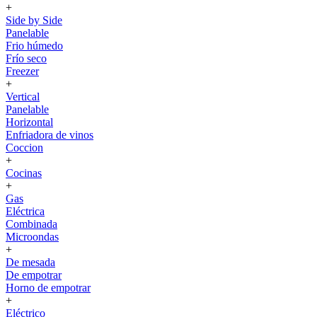
+
Side by Side
Panelable
Frio húmedo
Frío seco
Freezer
+
Vertical
Panelable
Horizontal
Enfriadora de vinos
Coccion
+
Cocinas
+
Gas
Eléctrica
Combinada
Microondas
+
De mesada
De empotrar
Horno de empotrar
+
Eléctrico