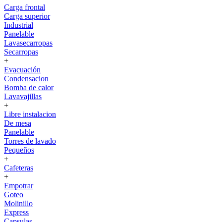
Carga frontal
Carga superior
Industrial
Panelable
Lavasecarropas
Secarropas
+
Evacuación
Condensacion
Bomba de calor
Lavavajillas
+
Libre instalacion
De mesa
Panelable
Torres de lavado
Pequeños
+
Cafeteras
+
Empotrar
Goteo
Molinillo
Express
Capsulas