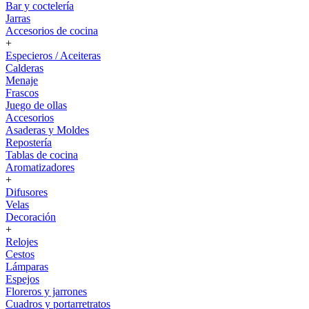
Bar y coctelería
Jarras
Accesorios de cocina
+
Especieros / Aceiteras
Calderas
Menaje
Frascos
Juego de ollas
Accesorios
Asaderas y Moldes
Repostería
Tablas de cocina
Aromatizadores
+
Difusores
Velas
Decoración
+
Relojes
Cestos
Lámparas
Espejos
Floreros y jarrones
Cuadros y portarretratos