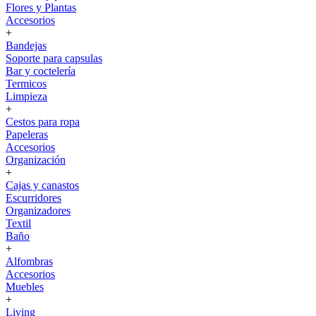
Flores y Plantas
Accesorios
+
Bandejas
Soporte para capsulas
Bar y coctelería
Termicos
Limpieza
+
Cestos para ropa
Papeleras
Accesorios
Organización
+
Cajas y canastos
Escurridores
Organizadores
Textil
Baño
+
Alfombras
Accesorios
Muebles
+
Living