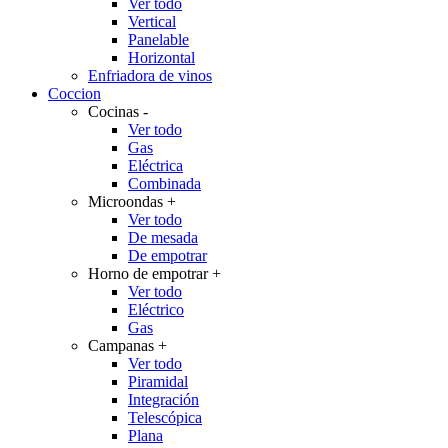
Ver todo
Vertical
Panelable
Horizontal
Enfriadora de vinos
Coccion
Cocinas
-
Ver todo
Gas
Eléctrica
Combinada
Microondas
+
Ver todo
De mesada
De empotrar
Horno de empotrar
+
Ver todo
Eléctrico
Gas
Campanas
+
Ver todo
Piramidal
Integración
Telescópica
Plana