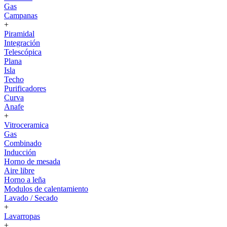
Gas
Campanas
+
Piramidal
Integración
Telescópica
Plana
Isla
Techo
Purificadores
Curva
Anafe
+
Vitroceramica
Gas
Combinado
Inducción
Horno de mesada
Aire libre
Horno a leña
Modulos de calentamiento
Lavado / Secado
+
Lavarropas
+