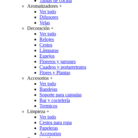
Tablas de cocina
Aromatizadores
+
Ver todo
Difusores
Velas
Decoración
+
Ver todo
Relojes
Cestos
Lámparas
Espejos
Floreros y jarrones
Cuadros y portarretratos
Flores y Plantas
Accesorios
+
Ver todo
Bandejas
Soporte para capsulas
Bar y coctelería
Termicos
Limpieza
+
Ver todo
Cestos para ropa
Papeleras
Accesorios