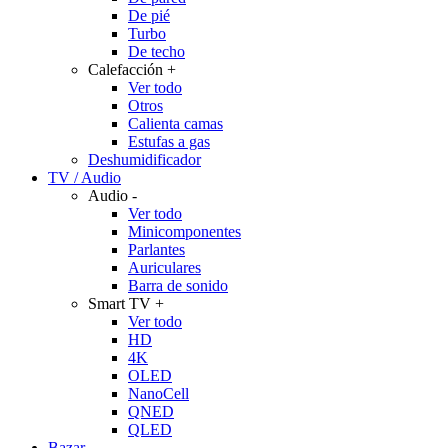
De pié
Turbo
De techo
Calefacción
+
Ver todo
Otros
Calienta camas
Estufas a gas
Deshumidificador
TV / Audio
Audio
-
Ver todo
Minicomponentes
Parlantes
Auriculares
Barra de sonido
Smart TV
+
Ver todo
HD
4K
OLED
NanoCell
QNED
QLED
Bazar