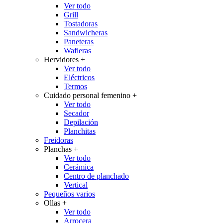
Ver todo
Grill
Tostadoras
Sandwicheras
Paneteras
Wafleras
Hervidores
+
Ver todo
Eléctricos
Termos
Cuidado personal femenino
+
Ver todo
Secador
Depilación
Planchitas
Freidoras
Planchas
+
Ver todo
Cerámica
Centro de planchado
Vertical
Pequeños varios
Ollas
+
Ver todo
Arrocera