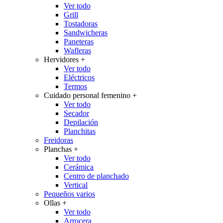
Ver todo
Grill
Tostadoras
Sandwicheras
Paneteras
Wafleras
Hervidores
+
Ver todo
Eléctricos
Termos
Cuidado personal femenino
+
Ver todo
Secador
Depilación
Planchitas
Freidoras
Planchas
+
Ver todo
Cerámica
Centro de planchado
Vertical
Pequeños varios
Ollas
+
Ver todo
Arrocera