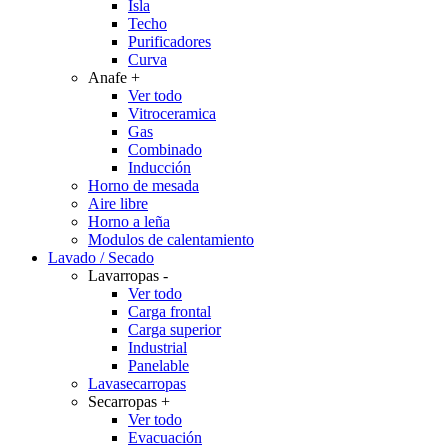
Isla
Techo
Purificadores
Curva
Anafe
+
Ver todo
Vitroceramica
Gas
Combinado
Inducción
Horno de mesada
Aire libre
Horno a leña
Modulos de calentamiento
Lavado / Secado
Lavarropas
-
Ver todo
Carga frontal
Carga superior
Industrial
Panelable
Lavasecarropas
Secarropas
+
Ver todo
Evacuación