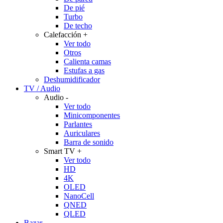
De pié
Turbo
De techo
Calefacción
+
Ver todo
Otros
Calienta camas
Estufas a gas
Deshumidificador
TV / Audio
Audio
-
Ver todo
Minicomponentes
Parlantes
Auriculares
Barra de sonido
Smart TV
+
Ver todo
HD
4K
OLED
NanoCell
QNED
QLED
Bazar