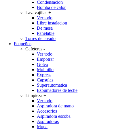
Condensacion
Bomba de calor
Lavavajillas
+
Ver todo
Libre instalacion
De mesa
Panelable
Torres de lavado
Pequeños
Cafeteras
-
Ver todo
Empotrar
Goteo
Molinillo
Express
Capsulas
Superautomatica
Espumadores de leche
Limpieza
+
Ver todo
Aspiradora de mano
Accesorios
Aspiradora escoba
Aspiradoras
Mopa