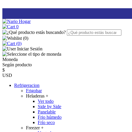
0
(
0
)
(0)
Iniciar Sesión
Moneda
Según producto
$
USD
Refrigeracion
Frigobar
Heladeras
+
Ver todo
Side by Side
Panelable
Frio húmedo
Frío seco
Freezer
+