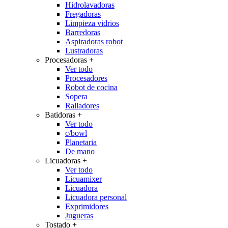
Hidrolavadoras
Fregadoras
Limpieza vidrios
Barredoras
Aspiradoras robot
Lustradoras
Procesadoras
+
Ver todo
Procesadores
Robot de cocina
Sopera
Ralladores
Batidoras
+
Ver todo
c/bowl
Planetaria
De mano
Licuadoras
+
Ver todo
Licuamixer
Licuadora
Licuadora personal
Exprimidores
Jugueras
Tostado
+