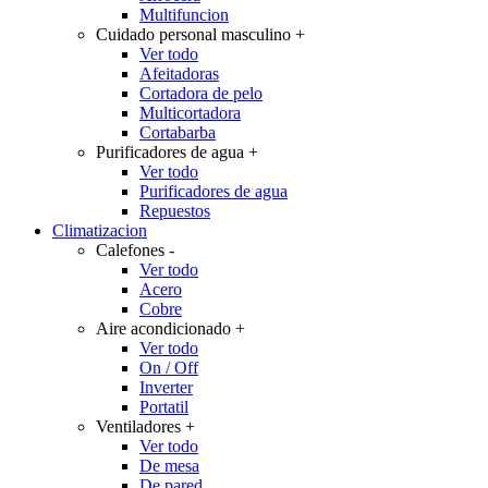
Multifuncion
Cuidado personal masculino
+
Ver todo
Afeitadoras
Cortadora de pelo
Multicortadora
Cortabarba
Purificadores de agua
+
Ver todo
Purificadores de agua
Repuestos
Climatizacion
Calefones
-
Ver todo
Acero
Cobre
Aire acondicionado
+
Ver todo
On / Off
Inverter
Portatil
Ventiladores
+
Ver todo
De mesa
De pared