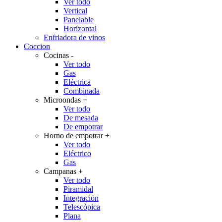
Ver todo
Vertical
Panelable
Horizontal
Enfriadora de vinos
Coccion
Cocinas
-
Ver todo
Gas
Eléctrica
Combinada
Microondas
+
Ver todo
De mesada
De empotrar
Horno de empotrar
+
Ver todo
Eléctrico
Gas
Campanas
+
Ver todo
Piramidal
Integración
Telescópica
Plana