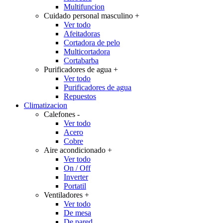
Multifuncion
Cuidado personal masculino
+
Ver todo
Afeitadoras
Cortadora de pelo
Multicortadora
Cortabarba
Purificadores de agua
+
Ver todo
Purificadores de agua
Repuestos
Climatizacion
Calefones
-
Ver todo
Acero
Cobre
Aire acondicionado
+
Ver todo
On / Off
Inverter
Portatil
Ventiladores
+
Ver todo
De mesa
De pared