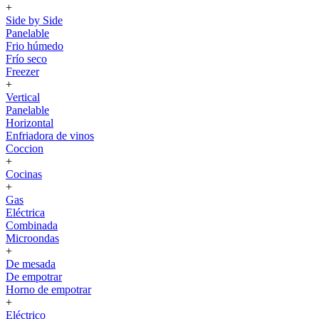
+
Side by Side
Panelable
Frio húmedo
Frío seco
Freezer
+
Vertical
Panelable
Horizontal
Enfriadora de vinos
Coccion
+
Cocinas
+
Gas
Eléctrica
Combinada
Microondas
+
De mesada
De empotrar
Horno de empotrar
+
Eléctrico