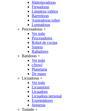
Hidrolavadoras
Fregadoras
Limpieza vidrios
Barredoras
Aspiradoras robot
Lustradoras
Procesadoras
+
Ver todo
Procesadores
Robot de cocina
Sopera
Ralladores
Batidoras
+
Ver todo
c/bowl
Planetaria
De mano
Licuadoras
+
Ver todo
Licuamixer
Licuadora
Licuadora personal
Exprimidores
Jugueras
Tostado
+