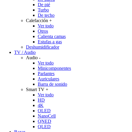
De pié
Turbo
De techo
Calefacción
+
Ver todo
Otros
Calienta camas
Estufas a gas
Deshumidificador
TV / Audio
Audio
-
Ver todo
Minicomponentes
Parlantes
Auriculares
Barra de sonido
Smart TV
+
Ver todo
HD
4K
OLED
NanoCell
QNED
QLED
Bazar