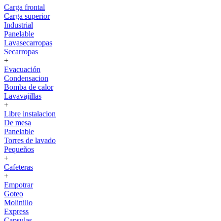
Carga frontal
Carga superior
Industrial
Panelable
Lavasecarropas
Secarropas
+
Evacuación
Condensacion
Bomba de calor
Lavavajillas
+
Libre instalacion
De mesa
Panelable
Torres de lavado
Pequeños
+
Cafeteras
+
Empotrar
Goteo
Molinillo
Express
Capsulas