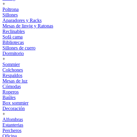
+
Poltrona
Sillones
Aparadores y Racks
Mesas de linvig y Ratonas
Reclinables
Sofá cama
Bibliotecas
Sillones de cuero
Dormitorio
+
Sommier
Colchones
Respaldos
Mesas de luz
Cómodas
Roperos
Baúles
Box sommier
Decoración
+
Alfombras
Estanterias
Percheros
Oficina