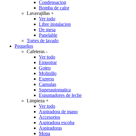
Condensacion
Bomba de calor
Lavavajillas
+
Ver todo
Libre instalacion
De mesa
Panelable
Torres de lavado
Pequeños
Cafeteras
-
Ver todo
Empotrar
Goteo
Molinillo
Express
Capsulas
Superautomatica
Espumadores de leche
Limpieza
+
Ver todo
Aspiradora de mano
Accesorios
Aspiradora escoba
Aspiradoras
Mopa