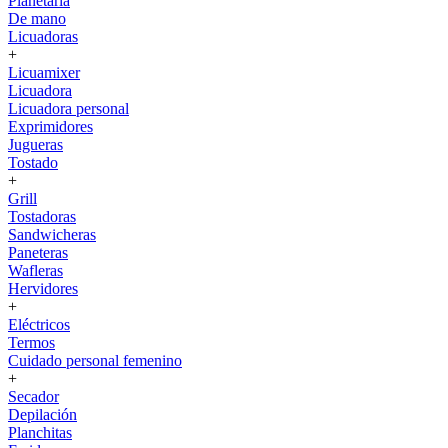
Planetaria
De mano
Licuadoras
+
Licuamixer
Licuadora
Licuadora personal
Exprimidores
Jugueras
Tostado
+
Grill
Tostadoras
Sandwicheras
Paneteras
Wafleras
Hervidores
+
Eléctricos
Termos
Cuidado personal femenino
+
Secador
Depilación
Planchitas