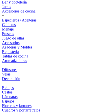
Bar y coctelería
Jarras
Accesorios de cocina
+
Especieros / Aceiteras
Calderas
Menaje
Frascos
Juego de ollas
Accesorios
Asaderas y Moldes
Repostería
Tablas de cocina
Aromatizadores
+
Difusores
Velas
Decoración
+
Relojes
Cestos
Lámparas
Espejos
Floreros y jarrones
Cuadros y portarretratos