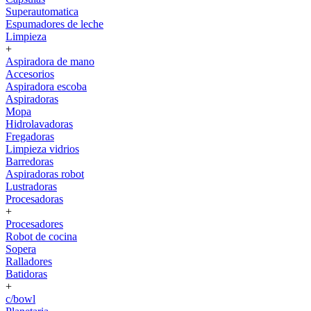
Superautomatica
Espumadores de leche
Limpieza
+
Aspiradora de mano
Accesorios
Aspiradora escoba
Aspiradoras
Mopa
Hidrolavadoras
Fregadoras
Limpieza vidrios
Barredoras
Aspiradoras robot
Lustradoras
Procesadoras
+
Procesadores
Robot de cocina
Sopera
Ralladores
Batidoras
+
c/bowl