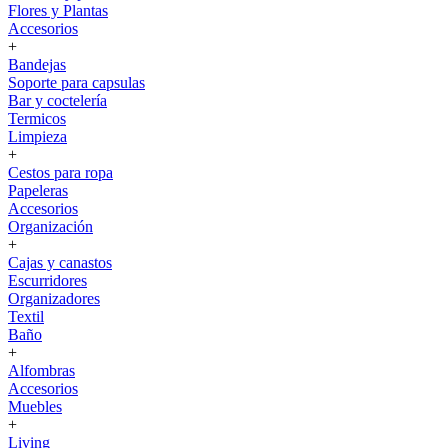
Flores y Plantas
Accesorios
+
Bandejas
Soporte para capsulas
Bar y coctelería
Termicos
Limpieza
+
Cestos para ropa
Papeleras
Accesorios
Organización
+
Cajas y canastos
Escurridores
Organizadores
Textil
Baño
+
Alfombras
Accesorios
Muebles
+
Living