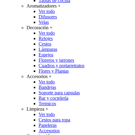
Tablas de cocina
Aromatizadores
+
Ver todo
Difusores
Velas
Decoración
+
Ver todo
Relojes
Cestos
Lámparas
Espejos
Floreros y jarrones
Cuadros y portarretratos
Flores y Plantas
Accesorios
+
Ver todo
Bandejas
Soporte para capsulas
Bar y coctelería
Termicos
Limpieza
+
Ver todo
Cestos para ropa
Papeleras
Accesorios