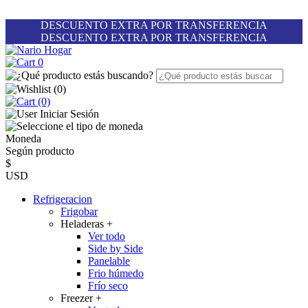
DESCUENTO EXTRA POR TRANSFERENCIA
DESCUENTO EXTRA POR TRANSFERENCIA
0
(
0
)
(0)
Iniciar Sesión
Moneda
Según producto
$
USD
Refrigeracion
Frigobar
Heladeras
+
Ver todo
Side by Side
Panelable
Frio húmedo
Frío seco
Freezer
+