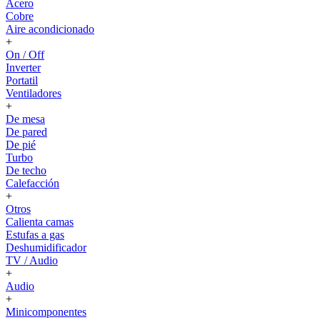
Acero
Cobre
Aire acondicionado
+
On / Off
Inverter
Portatil
Ventiladores
+
De mesa
De pared
De pié
Turbo
De techo
Calefacción
+
Otros
Calienta camas
Estufas a gas
Deshumidificador
TV / Audio
+
Audio
+
Minicomponentes