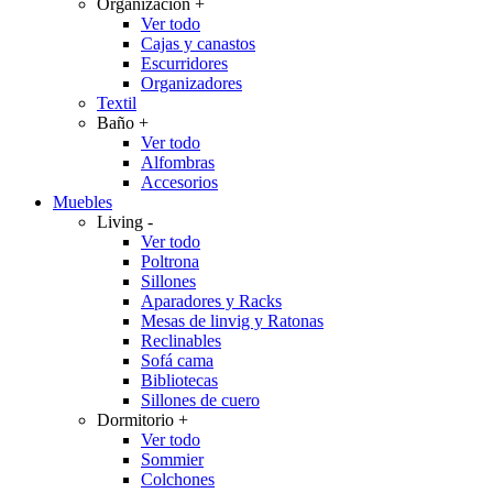
Organización
+
Ver todo
Cajas y canastos
Escurridores
Organizadores
Textil
Baño
+
Ver todo
Alfombras
Accesorios
Muebles
Living
-
Ver todo
Poltrona
Sillones
Aparadores y Racks
Mesas de linvig y Ratonas
Reclinables
Sofá cama
Bibliotecas
Sillones de cuero
Dormitorio
+
Ver todo
Sommier
Colchones