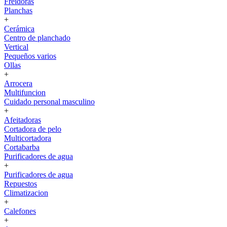
Freidoras
Planchas
+
Cerámica
Centro de planchado
Vertical
Pequeños varios
Ollas
+
Arrocera
Multifuncion
Cuidado personal masculino
+
Afeitadoras
Cortadora de pelo
Multicortadora
Cortabarba
Purificadores de agua
+
Purificadores de agua
Repuestos
Climatizacion
+
Calefones
+