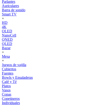
Parlantes
Auriculares
Barra de sonido
Smart TV
+
HD
4K
OLED
NanoCell
QNED
QLED
Bazar
+
Mesa
+
Juegos de vajilla
Cubiertos
Fuentes
Bowls y Ensaladeras
Café y Té
Platos
Vasos
Copas
Copetineros
Individuales