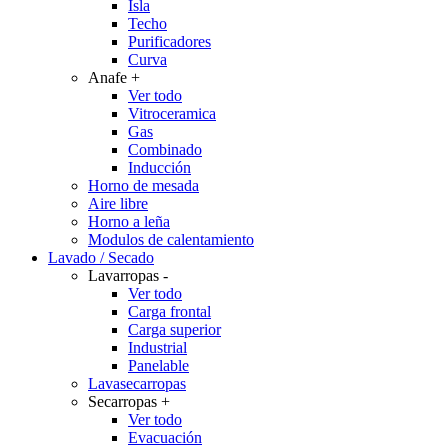
Isla
Techo
Purificadores
Curva
Anafe
+
Ver todo
Vitroceramica
Gas
Combinado
Inducción
Horno de mesada
Aire libre
Horno a leña
Modulos de calentamiento
Lavado / Secado
Lavarropas
-
Ver todo
Carga frontal
Carga superior
Industrial
Panelable
Lavasecarropas
Secarropas
+
Ver todo
Evacuación