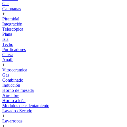
Gas
Campanas
+
Piramidal
Integración
Telescópica
Plana
Isla
Techo
Purificadores
Curva
Anafe
+
Vitroceramica
Gas
Combinado
Inducción
Horno de mesada
Aire libre
Horno a leña
Modulos de calentamiento
Lavado / Secado
+
Lavarropas
+