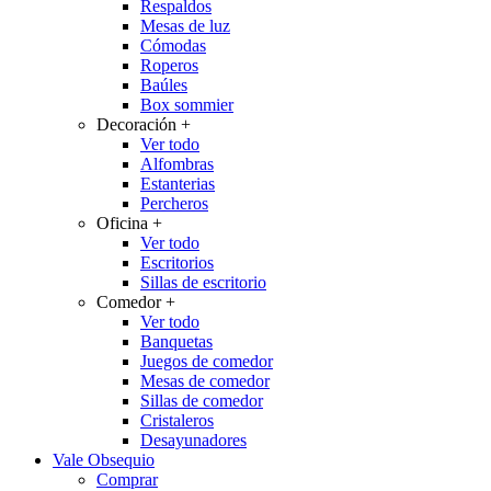
Respaldos
Mesas de luz
Cómodas
Roperos
Baúles
Box sommier
Decoración
+
Ver todo
Alfombras
Estanterias
Percheros
Oficina
+
Ver todo
Escritorios
Sillas de escritorio
Comedor
+
Ver todo
Banquetas
Juegos de comedor
Mesas de comedor
Sillas de comedor
Cristaleros
Desayunadores
Vale Obsequio
Comprar