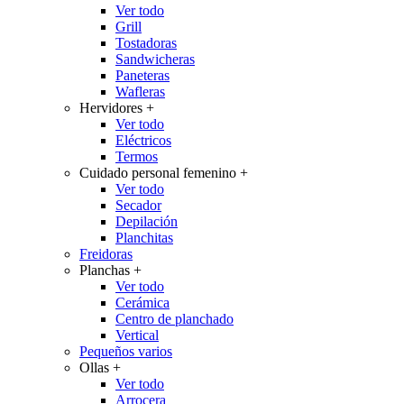
Ver todo
Grill
Tostadoras
Sandwicheras
Paneteras
Wafleras
Hervidores
+
Ver todo
Eléctricos
Termos
Cuidado personal femenino
+
Ver todo
Secador
Depilación
Planchitas
Freidoras
Planchas
+
Ver todo
Cerámica
Centro de planchado
Vertical
Pequeños varios
Ollas
+
Ver todo
Arrocera