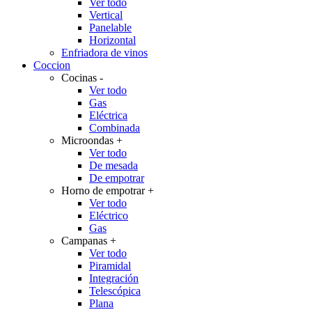
Ver todo
Vertical
Panelable
Horizontal
Enfriadora de vinos
Coccion
Cocinas
-
Ver todo
Gas
Eléctrica
Combinada
Microondas
+
Ver todo
De mesada
De empotrar
Horno de empotrar
+
Ver todo
Eléctrico
Gas
Campanas
+
Ver todo
Piramidal
Integración
Telescópica
Plana