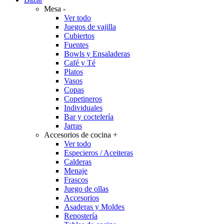
Mesa
-
Ver todo
Juegos de vajilla
Cubiertos
Fuentes
Bowls y Ensaladeras
Café y Té
Platos
Vasos
Copas
Copetineros
Individuales
Bar y coctelería
Jarras
Accesorios de cocina
+
Ver todo
Especieros / Aceiteras
Calderas
Menaje
Frascos
Juego de ollas
Accesorios
Asaderas y Moldes
Repostería