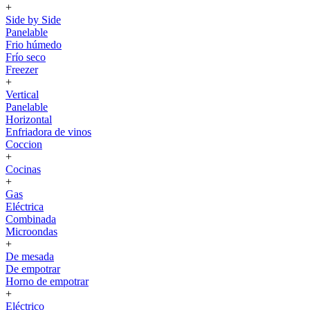
+
Side by Side
Panelable
Frio húmedo
Frío seco
Freezer
+
Vertical
Panelable
Horizontal
Enfriadora de vinos
Coccion
+
Cocinas
+
Gas
Eléctrica
Combinada
Microondas
+
De mesada
De empotrar
Horno de empotrar
+
Eléctrico