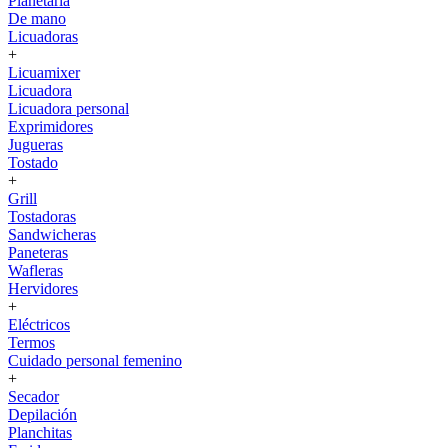
Planetaria
De mano
Licuadoras
+
Licuamixer
Licuadora
Licuadora personal
Exprimidores
Jugueras
Tostado
+
Grill
Tostadoras
Sandwicheras
Paneteras
Wafleras
Hervidores
+
Eléctricos
Termos
Cuidado personal femenino
+
Secador
Depilación
Planchitas