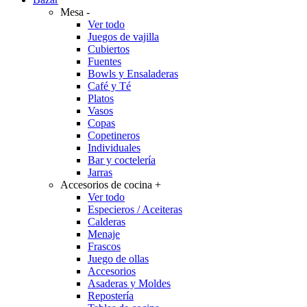
Mesa
-
Ver todo
Juegos de vajilla
Cubiertos
Fuentes
Bowls y Ensaladeras
Café y Té
Platos
Vasos
Copas
Copetineros
Individuales
Bar y coctelería
Jarras
Accesorios de cocina
+
Ver todo
Especieros / Aceiteras
Calderas
Menaje
Frascos
Juego de ollas
Accesorios
Asaderas y Moldes
Repostería