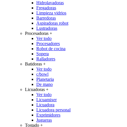
Hidrolavadoras
Fregadoras
Limpieza vidrios
Barredoras
Aspiradoras robot
Lustradoras
Procesadoras
+
Ver todo
Procesadores
Robot de cocina
Sopera
Ralladores
Batidoras
+
Ver todo
c/bowl
Planetaria
De mano
Licuadoras
+
Ver todo
Licuamixer
Licuadora
Licuadora personal
Exprimidores
Jugueras
Tostado
+