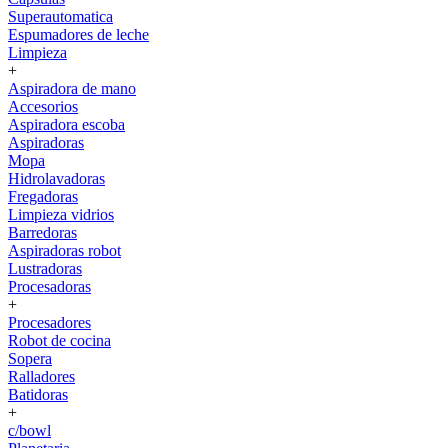
Superautomatica
Espumadores de leche
Limpieza
+
Aspiradora de mano
Accesorios
Aspiradora escoba
Aspiradoras
Mopa
Hidrolavadoras
Fregadoras
Limpieza vidrios
Barredoras
Aspiradoras robot
Lustradoras
Procesadoras
+
Procesadores
Robot de cocina
Sopera
Ralladores
Batidoras
+
c/bowl