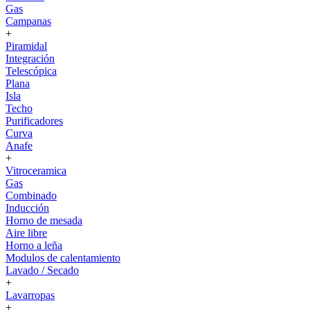
Gas
Campanas
+
Piramidal
Integración
Telescópica
Plana
Isla
Techo
Purificadores
Curva
Anafe
+
Vitroceramica
Gas
Combinado
Inducción
Horno de mesada
Aire libre
Horno a leña
Modulos de calentamiento
Lavado / Secado
+
Lavarropas
+