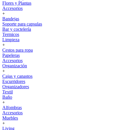
Flores y Plantas
Accesorios
+
Bandejas
Soporte para capsulas
Bar y coctelería
Termicos
Limpieza
+
Cestos para ropa
Papeleras
Accesorios
Organización
+
Cajas y canastos
Escurridores
Organizadores
Textil
Baño
+
Alfombras
Accesorios
Muebles
+
Living