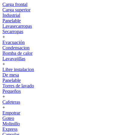
Carga frontal
Carga superior
Industrial
Panelable
Lavasecarropas
Secarropas
+
Evacuación
Condensacion
Bomba de calor
Lavavajillas
+
Libre instalacion
De mesa
Panelable
Torres de lavado
Pequeños
+
Cafeteras
+
Empotrar
Goteo
Molinillo
Express
Capsulas