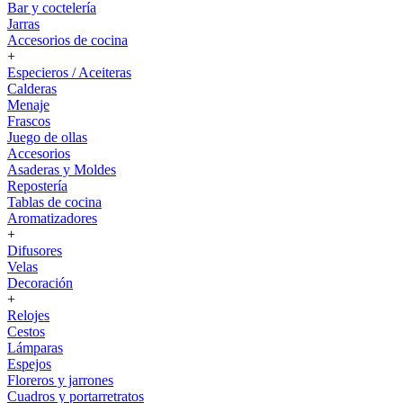
Bar y coctelería
Jarras
Accesorios de cocina
+
Especieros / Aceiteras
Calderas
Menaje
Frascos
Juego de ollas
Accesorios
Asaderas y Moldes
Repostería
Tablas de cocina
Aromatizadores
+
Difusores
Velas
Decoración
+
Relojes
Cestos
Lámparas
Espejos
Floreros y jarrones
Cuadros y portarretratos