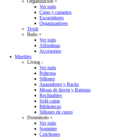
Organización
+
Ver todo
Cajas y canastos
Escurridores
Organizadores
Textil
Baño
+
Ver todo
Alfombras
Accesorios
Muebles
Living
-
Ver todo
Poltrona
Sillones
Aparadores y Racks
Mesas de linvig y Ratonas
Reclinables
Sofá cama
Bibliotecas
Sillones de cuero
Dormitorio
+
Ver todo
Sommier
Colchones