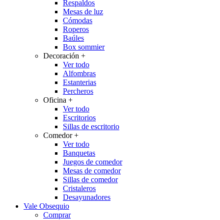
Respaldos
Mesas de luz
Cómodas
Roperos
Baúles
Box sommier
Decoración
+
Ver todo
Alfombras
Estanterias
Percheros
Oficina
+
Ver todo
Escritorios
Sillas de escritorio
Comedor
+
Ver todo
Banquetas
Juegos de comedor
Mesas de comedor
Sillas de comedor
Cristaleros
Desayunadores
Vale Obsequio
Comprar