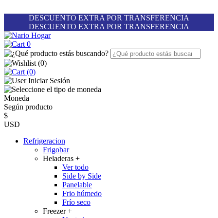
DESCUENTO EXTRA POR TRANSFERENCIA
DESCUENTO EXTRA POR TRANSFERENCIA
0
(
0
)
(0)
Iniciar Sesión
Moneda
Según producto
$
USD
Refrigeracion
Frigobar
Heladeras
+
Ver todo
Side by Side
Panelable
Frio húmedo
Frío seco
Freezer
+