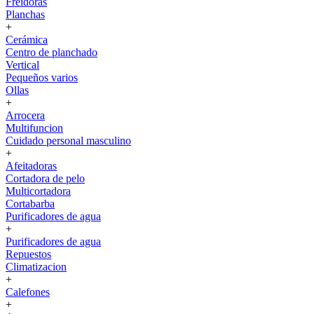
Freidoras
Planchas
+
Cerámica
Centro de planchado
Vertical
Pequeños varios
Ollas
+
Arrocera
Multifuncion
Cuidado personal masculino
+
Afeitadoras
Cortadora de pelo
Multicortadora
Cortabarba
Purificadores de agua
+
Purificadores de agua
Repuestos
Climatizacion
+
Calefones
+