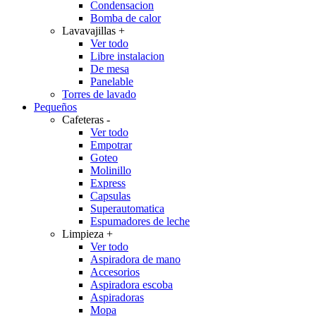
Condensacion
Bomba de calor
Lavavajillas
+
Ver todo
Libre instalacion
De mesa
Panelable
Torres de lavado
Pequeños
Cafeteras
-
Ver todo
Empotrar
Goteo
Molinillo
Express
Capsulas
Superautomatica
Espumadores de leche
Limpieza
+
Ver todo
Aspiradora de mano
Accesorios
Aspiradora escoba
Aspiradoras
Mopa