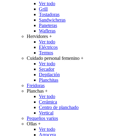
Ver todo
Grill
Tostadoras
Sandwicheras
Paneteras
Wafleras
Hervidores
+
Ver todo
Eléctricos
Termos
Cuidado personal femenino
+
Ver todo
Secador
Depilación
Planchitas
Freidoras
Planchas
+
Ver todo
Cerámica
Centro de planchado
Vertical
Pequeños varios
Ollas
+
Ver todo
Arrocera