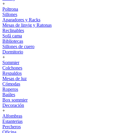
+
Poltrona
Sillones
Aparadores y Racks
Mesas de linvig y Ratonas
Reclinables
Sofá cama
Bibliotecas
Sillones de cuero
Dormitorio
+
Sommier
Colchones
Respaldos
Mesas de luz
Cómodas
Roperos
Baúles
Box sommier
Decoración
+
Alfombras
Estanterias
Percheros
Oficina