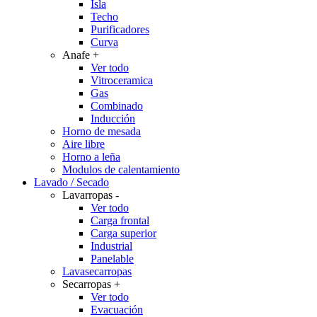
Isla
Techo
Purificadores
Curva
Anafe
+
Ver todo
Vitroceramica
Gas
Combinado
Inducción
Horno de mesada
Aire libre
Horno a leña
Modulos de calentamiento
Lavado / Secado
Lavarropas
-
Ver todo
Carga frontal
Carga superior
Industrial
Panelable
Lavasecarropas
Secarropas
+
Ver todo
Evacuación