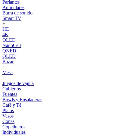
Parlantes
Auriculares
Barra de sonido
Smart TV
+
HD
4K
OLED
NanoCell
QNED
QLED
Bazar
+
Mesa
+
Juegos de vajilla
Cubiertos
Fuentes
Bowls y Ensaladeras
Café y Té
Platos
Vasos
Copas
Copetineros
Individuales