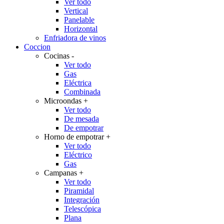
Ver todo
Vertical
Panelable
Horizontal
Enfriadora de vinos
Coccion
Cocinas
-
Ver todo
Gas
Eléctrica
Combinada
Microondas
+
Ver todo
De mesada
De empotrar
Horno de empotrar
+
Ver todo
Eléctrico
Gas
Campanas
+
Ver todo
Piramidal
Integración
Telescópica
Plana