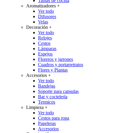
Tablas de cocina
Aromatizadores
+
Ver todo
Difusores
Velas
Decoración
+
Ver todo
Relojes
Cestos
Lámparas
Espejos
Floreros y jarrones
Cuadros y portarretratos
Flores y Plantas
Accesorios
+
Ver todo
Bandejas
Soporte para capsulas
Bar y coctelería
Termicos
Limpieza
+
Ver todo
Cestos para ropa
Papeleras
Accesorios