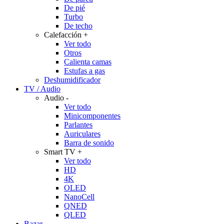
De pié
Turbo
De techo
Calefacción
+
Ver todo
Otros
Calienta camas
Estufas a gas
Deshumidificador
TV / Audio
Audio
-
Ver todo
Minicomponentes
Parlantes
Auriculares
Barra de sonido
Smart TV
+
Ver todo
HD
4K
OLED
NanoCell
QNED
QLED
Bazar