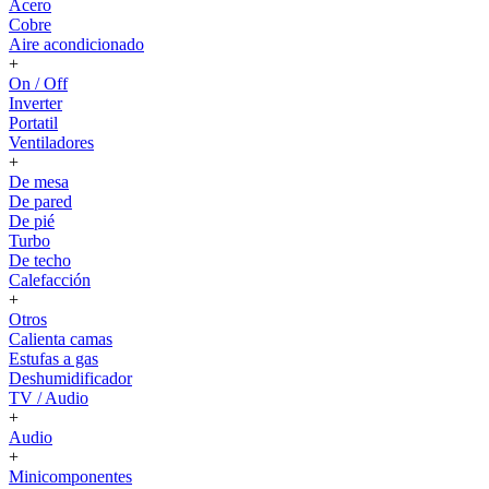
Acero
Cobre
Aire acondicionado
+
On / Off
Inverter
Portatil
Ventiladores
+
De mesa
De pared
De pié
Turbo
De techo
Calefacción
+
Otros
Calienta camas
Estufas a gas
Deshumidificador
TV / Audio
+
Audio
+
Minicomponentes