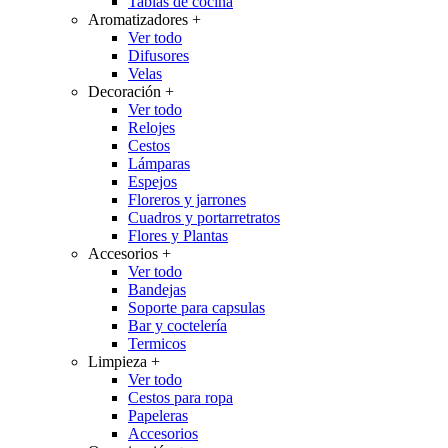
Tablas de cocina
Aromatizadores
+
Ver todo
Difusores
Velas
Decoración
+
Ver todo
Relojes
Cestos
Lámparas
Espejos
Floreros y jarrones
Cuadros y portarretratos
Flores y Plantas
Accesorios
+
Ver todo
Bandejas
Soporte para capsulas
Bar y coctelería
Termicos
Limpieza
+
Ver todo
Cestos para ropa
Papeleras
Accesorios