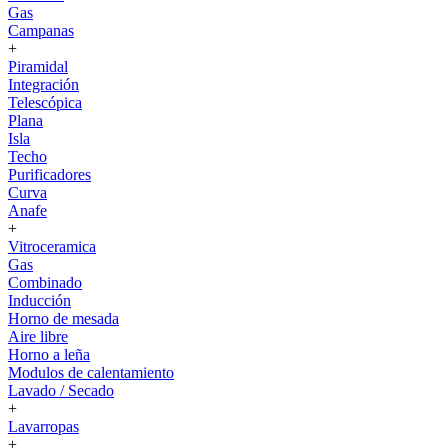
Gas
Campanas
+
Piramidal
Integración
Telescópica
Plana
Isla
Techo
Purificadores
Curva
Anafe
+
Vitroceramica
Gas
Combinado
Inducción
Horno de mesada
Aire libre
Horno a leña
Modulos de calentamiento
Lavado / Secado
+
Lavarropas
+