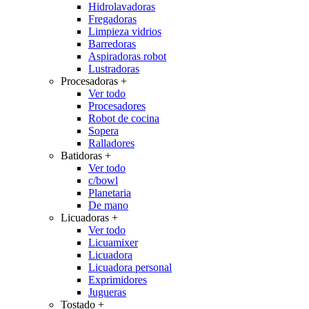
Hidrolavadoras
Fregadoras
Limpieza vidrios
Barredoras
Aspiradoras robot
Lustradoras
Procesadoras
+
Ver todo
Procesadores
Robot de cocina
Sopera
Ralladores
Batidoras
+
Ver todo
c/bowl
Planetaria
De mano
Licuadoras
+
Ver todo
Licuamixer
Licuadora
Licuadora personal
Exprimidores
Jugueras
Tostado
+