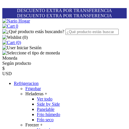
DESCUENTO EXTRA POR TRANSFERENCIA
DESCUENTO EXTRA POR TRANSFERENCIA
0
(
0
)
(0)
Iniciar Sesión
Moneda
Según producto
$
USD
Refrigeracion
Frigobar
Heladeras
+
Ver todo
Side by Side
Panelable
Frio húmedo
Frío seco
Freezer
+