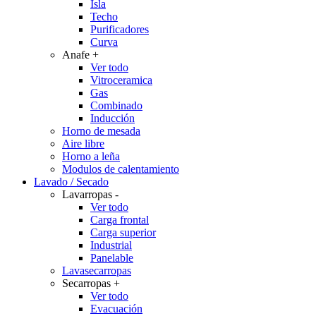
Isla
Techo
Purificadores
Curva
Anafe
+
Ver todo
Vitroceramica
Gas
Combinado
Inducción
Horno de mesada
Aire libre
Horno a leña
Modulos de calentamiento
Lavado / Secado
Lavarropas
-
Ver todo
Carga frontal
Carga superior
Industrial
Panelable
Lavasecarropas
Secarropas
+
Ver todo
Evacuación