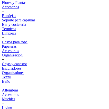
Flores y Plantas
Accesorios
+
Bandejas
Soporte para capsulas
Bar y coctelería
Termicos
Limpieza
+
Cestos para ropa
Papeleras
Accesorios
Organización
+
Cajas y canastos
Escurridores
Organizadores
Textil
Baño
+
Alfombras
Accesorios
Muebles
+
Living