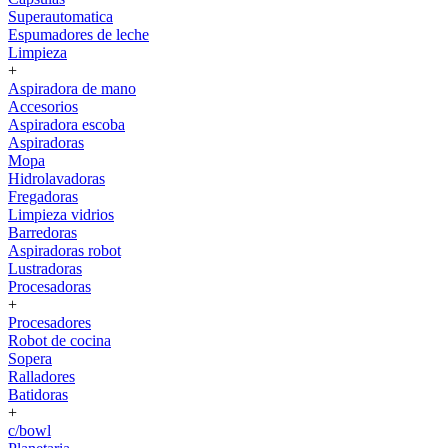
Superautomatica
Espumadores de leche
Limpieza
+
Aspiradora de mano
Accesorios
Aspiradora escoba
Aspiradoras
Mopa
Hidrolavadoras
Fregadoras
Limpieza vidrios
Barredoras
Aspiradoras robot
Lustradoras
Procesadoras
+
Procesadores
Robot de cocina
Sopera
Ralladores
Batidoras
+
c/bowl