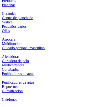
Freidoras
Planchas
+
Cerámica
Centro de planchado
Vertical
Pequeños varios
Ollas
+
Arrocera
Multifuncion
Cuidado personal masculino
+
Afeitadoras
Cortadora de pelo
Multicortadora
Cortabarba
Purificadores de agua
+
Purificadores de agua
Repuestos
Climatizacion
+
Calefones
+