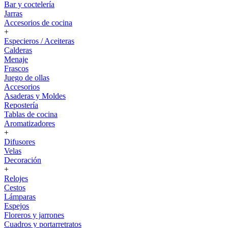
Bar y coctelería
Jarras
Accesorios de cocina
+
Especieros / Aceiteras
Calderas
Menaje
Frascos
Juego de ollas
Accesorios
Asaderas y Moldes
Repostería
Tablas de cocina
Aromatizadores
+
Difusores
Velas
Decoración
+
Relojes
Cestos
Lámparas
Espejos
Floreros y jarrones
Cuadros y portarretratos