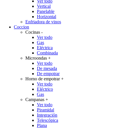
Ver todo
Vertical
Panelable
Horizontal
Enfriadora de vinos
Coccion
Cocinas
-
Ver todo
Gas
Eléctrica
Combinada
Microondas
+
Ver todo
De mesada
De empotrar
Horno de empotrar
+
Ver todo
Eléctrico
Gas
Campanas
+
Ver todo
Piramidal
Integración
Telescópica
Plana