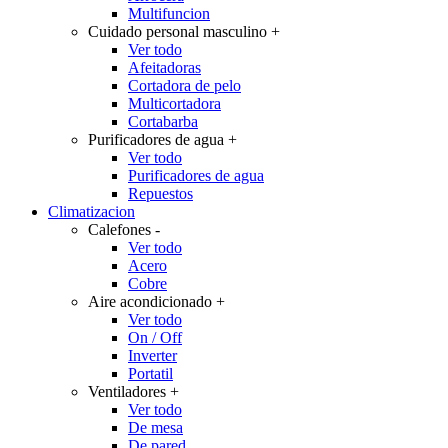
Multifuncion
Cuidado personal masculino
+
Ver todo
Afeitadoras
Cortadora de pelo
Multicortadora
Cortabarba
Purificadores de agua
+
Ver todo
Purificadores de agua
Repuestos
Climatizacion
Calefones
-
Ver todo
Acero
Cobre
Aire acondicionado
+
Ver todo
On / Off
Inverter
Portatil
Ventiladores
+
Ver todo
De mesa
De pared