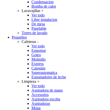
Condensacion
Bomba de calor
Lavavajillas
+
Ver todo
Libre instalacion
De mesa
Panelable
Torres de lavado
Pequeños
Cafeteras
-
Ver todo
Empotrar
Goteo
Molinillo
Express
Capsulas
Superautomatica
Espumadores de leche
Limpieza
+
Ver todo
Aspiradora de mano
Accesorios
Aspiradora escoba
Aspiradoras
Mopa