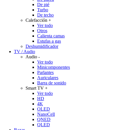
De pié
Turbo
De techo
Calefacción
+
Ver todo
Otros
Calienta camas
Estufas a gas
Deshumidificador
TV / Audio
Audio
-
Ver todo
Minicomponentes
Parlantes
Auriculares
Barra de sonido
Smart TV
+
Ver todo
HD
4K
OLED
NanoCell
QNED
QLED
Bazar