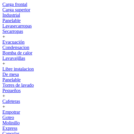
Carga frontal
Carga superior
Industrial
Panelable
Lavasecarropas
Secarropas
+
Evacuación
Condensacion
Bomba de calor
Lavavajillas
+
Libre instalacion
De mesa
Panelable
Torres de lavado
Pequeños
+
Cafeteras
+
Empotrar
Goteo
Molinillo
Express
Capsulas