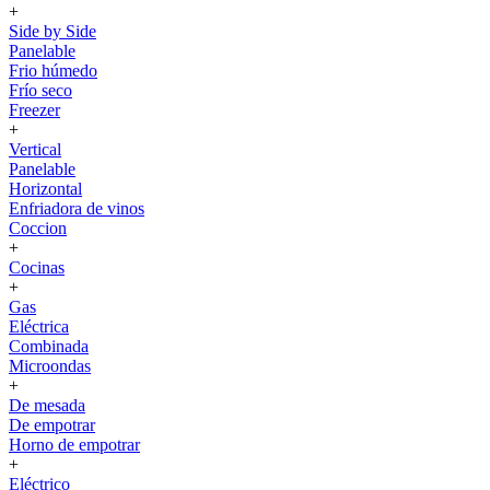
+
Side by Side
Panelable
Frio húmedo
Frío seco
Freezer
+
Vertical
Panelable
Horizontal
Enfriadora de vinos
Coccion
+
Cocinas
+
Gas
Eléctrica
Combinada
Microondas
+
De mesada
De empotrar
Horno de empotrar
+
Eléctrico