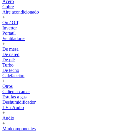
Acero
Cobre
Aire acondicionado
+
On / Off
Inverter
Portatil
Ventiladores
+
De mesa
De pared
De pié
Turbo
De techo
Calefacción
+
Otros
Calienta camas
Estufas a gas
Deshumidificador
TV / Audio
+
Audio
+
Minicomponentes