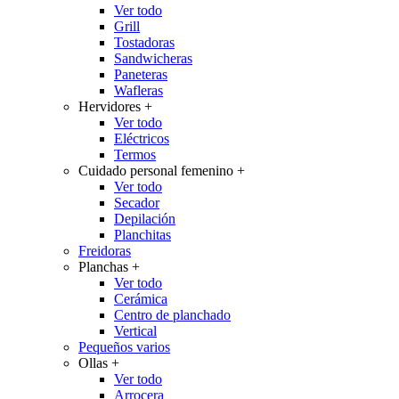
Ver todo
Grill
Tostadoras
Sandwicheras
Paneteras
Wafleras
Hervidores
+
Ver todo
Eléctricos
Termos
Cuidado personal femenino
+
Ver todo
Secador
Depilación
Planchitas
Freidoras
Planchas
+
Ver todo
Cerámica
Centro de planchado
Vertical
Pequeños varios
Ollas
+
Ver todo
Arrocera