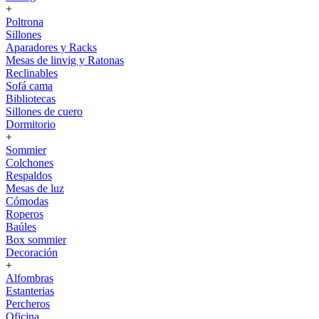
+
Poltrona
Sillones
Aparadores y Racks
Mesas de linvig y Ratonas
Reclinables
Sofá cama
Bibliotecas
Sillones de cuero
Dormitorio
+
Sommier
Colchones
Respaldos
Mesas de luz
Cómodas
Roperos
Baúles
Box sommier
Decoración
+
Alfombras
Estanterias
Percheros
Oficina