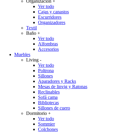
Organización
+
Ver todo
Cajas y canastos
Escurridores
Organizadores
Textil
Baño
+
Ver todo
Alfombras
Accesorios
Muebles
Living
-
Ver todo
Poltrona
Sillones
Aparadores y Racks
Mesas de linvig y Ratonas
Reclinables
Sofá cama
Bibliotecas
Sillones de cuero
Dormitorio
+
Ver todo
Sommier
Colchones