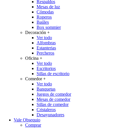
Respaldos
Mesas de luz
Cómodas
Roperos
Baúles
Box sommier
Decoración
+
Ver todo
Alfombras
Estanterias
Percheros
Oficina
+
Ver todo
Escritorios
Sillas de escritorio
Comedor
+
Ver todo
Banquetas
Juegos de comedor
Mesas de comedor
Sillas de comedor
Cristaleros
Desayunadores
Vale Obsequio
Comprar