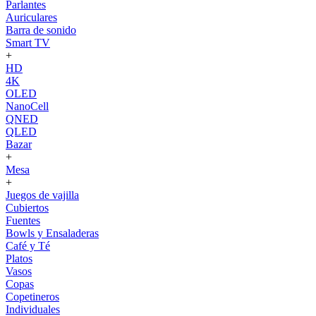
Parlantes
Auriculares
Barra de sonido
Smart TV
+
HD
4K
OLED
NanoCell
QNED
QLED
Bazar
+
Mesa
+
Juegos de vajilla
Cubiertos
Fuentes
Bowls y Ensaladeras
Café y Té
Platos
Vasos
Copas
Copetineros
Individuales