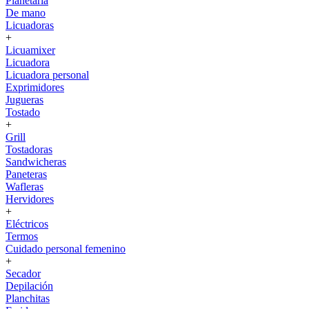
Planetaria
De mano
Licuadoras
+
Licuamixer
Licuadora
Licuadora personal
Exprimidores
Jugueras
Tostado
+
Grill
Tostadoras
Sandwicheras
Paneteras
Wafleras
Hervidores
+
Eléctricos
Termos
Cuidado personal femenino
+
Secador
Depilación
Planchitas