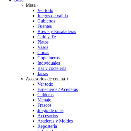
Mesa
-
Ver todo
Juegos de vajilla
Cubiertos
Fuentes
Bowls y Ensaladeras
Café y Té
Platos
Vasos
Copas
Copetineros
Individuales
Bar y coctelería
Jarras
Accesorios de cocina
+
Ver todo
Especieros / Aceiteras
Calderas
Menaje
Frascos
Juego de ollas
Accesorios
Asaderas y Moldes
Repostería