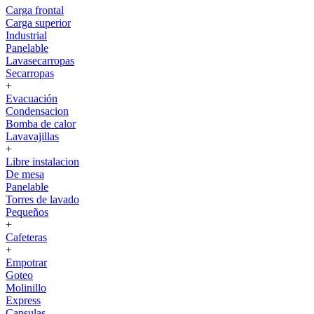
Carga frontal
Carga superior
Industrial
Panelable
Lavasecarropas
Secarropas
+
Evacuación
Condensacion
Bomba de calor
Lavavajillas
+
Libre instalacion
De mesa
Panelable
Torres de lavado
Pequeños
+
Cafeteras
+
Empotrar
Goteo
Molinillo
Express
Capsulas