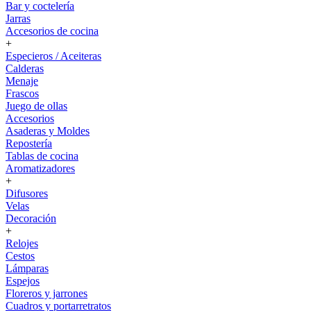
Bar y coctelería
Jarras
Accesorios de cocina
+
Especieros / Aceiteras
Calderas
Menaje
Frascos
Juego de ollas
Accesorios
Asaderas y Moldes
Repostería
Tablas de cocina
Aromatizadores
+
Difusores
Velas
Decoración
+
Relojes
Cestos
Lámparas
Espejos
Floreros y jarrones
Cuadros y portarretratos