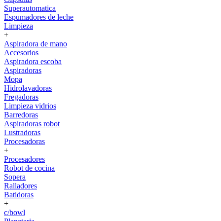
Superautomatica
Espumadores de leche
Limpieza
+
Aspiradora de mano
Accesorios
Aspiradora escoba
Aspiradoras
Mopa
Hidrolavadoras
Fregadoras
Limpieza vidrios
Barredoras
Aspiradoras robot
Lustradoras
Procesadoras
+
Procesadores
Robot de cocina
Sopera
Ralladores
Batidoras
+
c/bowl