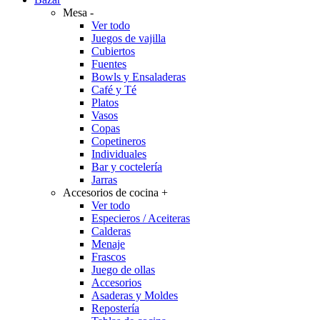
Mesa
-
Ver todo
Juegos de vajilla
Cubiertos
Fuentes
Bowls y Ensaladeras
Café y Té
Platos
Vasos
Copas
Copetineros
Individuales
Bar y coctelería
Jarras
Accesorios de cocina
+
Ver todo
Especieros / Aceiteras
Calderas
Menaje
Frascos
Juego de ollas
Accesorios
Asaderas y Moldes
Repostería