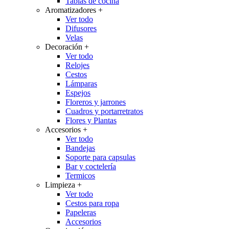
Tablas de cocina
Aromatizadores
+
Ver todo
Difusores
Velas
Decoración
+
Ver todo
Relojes
Cestos
Lámparas
Espejos
Floreros y jarrones
Cuadros y portarretratos
Flores y Plantas
Accesorios
+
Ver todo
Bandejas
Soporte para capsulas
Bar y coctelería
Termicos
Limpieza
+
Ver todo
Cestos para ropa
Papeleras
Accesorios