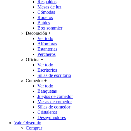
Respaldos
Mesas de luz
Cómodas
Roperos
Baúles
Box sommier
Decoración
+
Ver todo
Alfombras
Estanterias
Percheros
Oficina
+
Ver todo
Escritorios
Sillas de escritorio
Comedor
+
Ver todo
Banquetas
Juegos de comedor
Mesas de comedor
Sillas de comedor
Cristaleros
Desayunadores
Vale Obsequio
Comprar