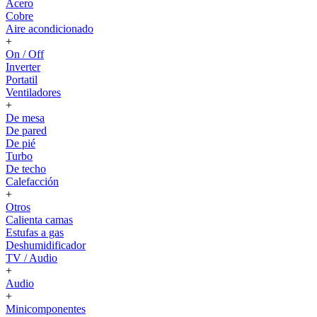
Acero
Cobre
Aire acondicionado
+
On / Off
Inverter
Portatil
Ventiladores
+
De mesa
De pared
De pié
Turbo
De techo
Calefacción
+
Otros
Calienta camas
Estufas a gas
Deshumidificador
TV / Audio
+
Audio
+
Minicomponentes