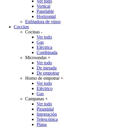
Ver todo
Vertical
Panelable
Horizontal
Enfriadora de vinos
Coccion
Cocinas
-
Ver todo
Gas
Eléctrica
Combinada
Microondas
+
Ver todo
De mesada
De empotrar
Horno de empotrar
+
Ver todo
Eléctrico
Gas
Campanas
+
Ver todo
Piramidal
Integración
Telescópica
Plana