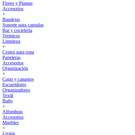
Flores y Plantas
Accesorios
+
Bandejas
Soporte para capsulas
Bar y coctelería
Termicos
Limpieza
+
Cestos para ropa
Papeleras
Accesorios
Organización
+
Cajas y canastos
Escurridores
Organizadores
Textil
Baño
+
Alfombras
Accesorios
Muebles
+
Living