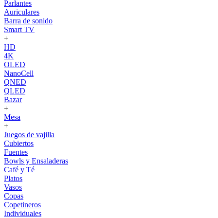
Parlantes
Auriculares
Barra de sonido
Smart TV
+
HD
4K
OLED
NanoCell
QNED
QLED
Bazar
+
Mesa
+
Juegos de vajilla
Cubiertos
Fuentes
Bowls y Ensaladeras
Café y Té
Platos
Vasos
Copas
Copetineros
Individuales