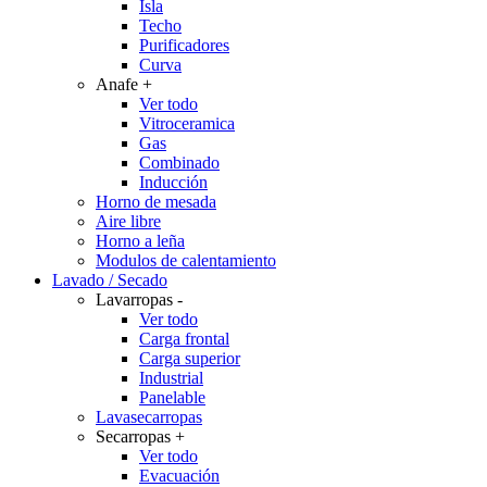
Isla
Techo
Purificadores
Curva
Anafe
+
Ver todo
Vitroceramica
Gas
Combinado
Inducción
Horno de mesada
Aire libre
Horno a leña
Modulos de calentamiento
Lavado / Secado
Lavarropas
-
Ver todo
Carga frontal
Carga superior
Industrial
Panelable
Lavasecarropas
Secarropas
+
Ver todo
Evacuación