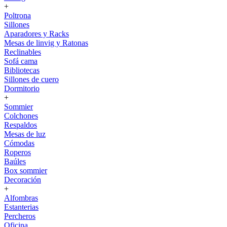
+
Poltrona
Sillones
Aparadores y Racks
Mesas de linvig y Ratonas
Reclinables
Sofá cama
Bibliotecas
Sillones de cuero
Dormitorio
+
Sommier
Colchones
Respaldos
Mesas de luz
Cómodas
Roperos
Baúles
Box sommier
Decoración
+
Alfombras
Estanterias
Percheros
Oficina