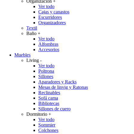
Organización
+
Ver todo
Cajas y canastos
Escurridores
Organizadores
Textil
Baño
+
Ver todo
Alfombras
Accesorios
Muebles
Living
-
Ver todo
Poltrona
Sillones
Aparadores y Racks
Mesas de linvig y Ratonas
Reclinables
Sofá cama
Bibliotecas
Sillones de cuero
Dormitorio
+
Ver todo
Sommier
Colchones