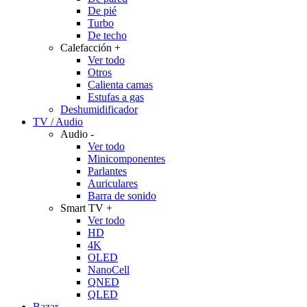
De pié
Turbo
De techo
Calefacción
+
Ver todo
Otros
Calienta camas
Estufas a gas
Deshumidificador
TV / Audio
Audio
-
Ver todo
Minicomponentes
Parlantes
Auriculares
Barra de sonido
Smart TV
+
Ver todo
HD
4K
OLED
NanoCell
QNED
QLED
Bazar