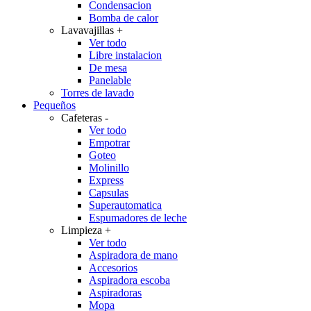
Condensacion
Bomba de calor
Lavavajillas
+
Ver todo
Libre instalacion
De mesa
Panelable
Torres de lavado
Pequeños
Cafeteras
-
Ver todo
Empotrar
Goteo
Molinillo
Express
Capsulas
Superautomatica
Espumadores de leche
Limpieza
+
Ver todo
Aspiradora de mano
Accesorios
Aspiradora escoba
Aspiradoras
Mopa