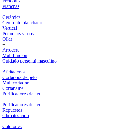
Freidoras
Planchas
+
Cerámica
Centro de planchado
Vertical
Pequeños varios
Ollas
+
Arrocera
Multifuncion
Cuidado personal masculino
+
Afeitadoras
Cortadora de pelo
Multicortadora
Cortabarba
Purificadores de agua
+
Purificadores de agua
Repuestos
Climatizacion
+
Calefones
+