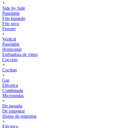
+
Side by Side
Panelable
Frio húmedo
Frío seco
Freezer
+
Vertical
Panelable
Horizontal
Enfriadora de vinos
Coccion
+
Cocinas
+
Gas
Eléctrica
Combinada
Microondas
+
De mesada
De empotrar
Horno de empotrar
+
Eléctrico