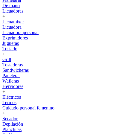
Planetaria
De mano
Licuadoras
+
Licuamixer
Licuadora
Licuadora personal
Exprimidores
Jugueras
Tostado
+
Grill
Tostadoras
Sandwicheras
Paneteras
Wafleras
Hervidores
+
Eléctricos
Termos
Cuidado personal femenino
+
Secador
Depilación
Planchitas