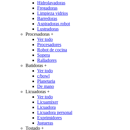
Hidrolavadoras
Fregadoras
Limpieza vidrios
Barredoras
Aspiradoras robot
Lustradoras
Procesadoras
+
Ver todo
Procesadores
Robot de cocina
Sopera
Ralladores
Batidoras
+
Ver todo
c/bowl
Planetaria
De mano
Licuadoras
+
Ver todo
Licuamixer
Licuadora
Licuadora personal
Exprimidores
Jugueras
Tostado
+