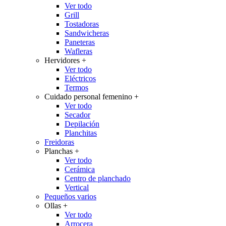
Ver todo
Grill
Tostadoras
Sandwicheras
Paneteras
Wafleras
Hervidores
+
Ver todo
Eléctricos
Termos
Cuidado personal femenino
+
Ver todo
Secador
Depilación
Planchitas
Freidoras
Planchas
+
Ver todo
Cerámica
Centro de planchado
Vertical
Pequeños varios
Ollas
+
Ver todo
Arrocera