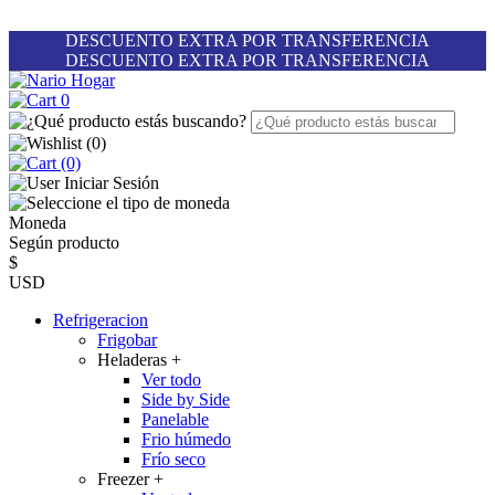
DESCUENTO EXTRA POR TRANSFERENCIA
DESCUENTO EXTRA POR TRANSFERENCIA
0
(
0
)
(0)
Iniciar Sesión
Moneda
Según producto
$
USD
Refrigeracion
Frigobar
Heladeras
+
Ver todo
Side by Side
Panelable
Frio húmedo
Frío seco
Freezer
+