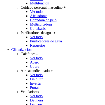
Multifuncion
Cuidado personal masculino
+
Ver todo
Afeitadoras
Cortadora de pelo
Multicortadora
Cortabarba
Purificadores de agua
+
Ver todo
Purificadores de agua
Repuestos
Climatizacion
Calefones
-
Ver todo
Acero
Cobre
Aire acondicionado
+
Ver todo
On / Off
Inverter
Portatil
Ventiladores
+
Ver todo
De mesa
De pared