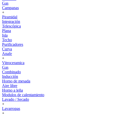
Gas
Campanas
+
Piramidal
Integración
Telescópica
Plana
Isla
Techo
Purificadores
Curva
Anafe
+
Vitroceramica
Gas
Combinado
Inducción
Horno de mesada
Aire libre
Horno a leña
Modulos de calentamiento
Lavado / Secado
+
Lavarropas
+