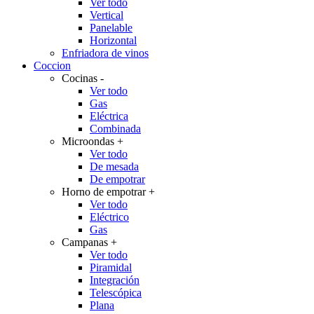
Ver todo
Vertical
Panelable
Horizontal
Enfriadora de vinos
Coccion
Cocinas
-
Ver todo
Gas
Eléctrica
Combinada
Microondas
+
Ver todo
De mesada
De empotrar
Horno de empotrar
+
Ver todo
Eléctrico
Gas
Campanas
+
Ver todo
Piramidal
Integración
Telescópica
Plana