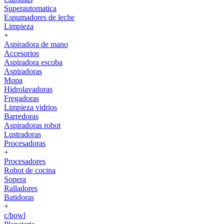
Superautomatica
Espumadores de leche
Limpieza
+
Aspiradora de mano
Accesorios
Aspiradora escoba
Aspiradoras
Mopa
Hidrolavadoras
Fregadoras
Limpieza vidrios
Barredoras
Aspiradoras robot
Lustradoras
Procesadoras
+
Procesadores
Robot de cocina
Sopera
Ralladores
Batidoras
+
c/bowl