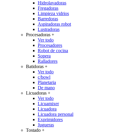
Hidrolavadoras
Fregadoras
Limpieza vidrios
Barredoras
Aspiradoras robot
Lustradoras
Procesadoras
+
Ver todo
Procesadores
Robot de cocina
Sopera
Ralladores
Batidoras
+
Ver todo
c/bowl
Planetaria
De mano
Licuadoras
+
Ver todo
Licuamixer
Licuadora
Licuadora personal
Exprimidores
Jugueras
Tostado
+