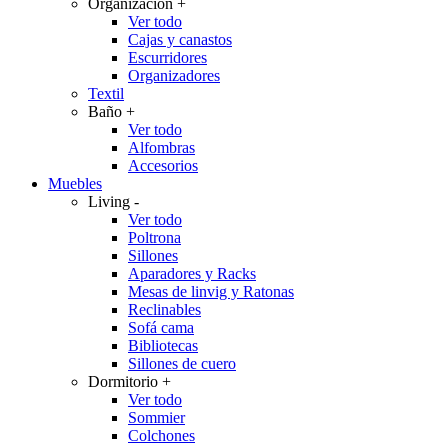
Organización
+
Ver todo
Cajas y canastos
Escurridores
Organizadores
Textil
Baño
+
Ver todo
Alfombras
Accesorios
Muebles
Living
-
Ver todo
Poltrona
Sillones
Aparadores y Racks
Mesas de linvig y Ratonas
Reclinables
Sofá cama
Bibliotecas
Sillones de cuero
Dormitorio
+
Ver todo
Sommier
Colchones