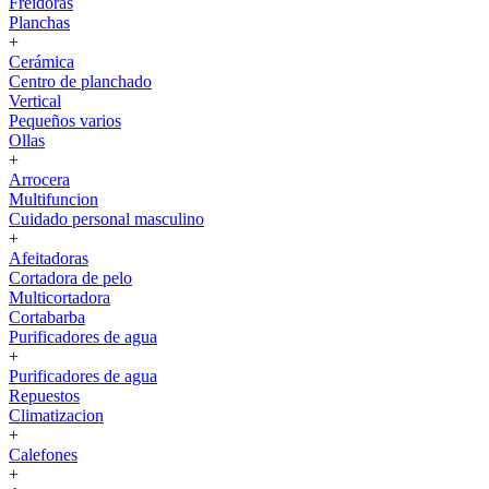
Freidoras
Planchas
+
Cerámica
Centro de planchado
Vertical
Pequeños varios
Ollas
+
Arrocera
Multifuncion
Cuidado personal masculino
+
Afeitadoras
Cortadora de pelo
Multicortadora
Cortabarba
Purificadores de agua
+
Purificadores de agua
Repuestos
Climatizacion
+
Calefones
+