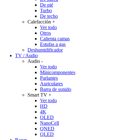
De pié
Turbo
De techo
Calefacción
+
Ver todo
Otros
Calienta camas
Estufas a gas
Deshumidificador
TV / Audio
Audio
-
Ver todo
Minicomponentes
Parlantes
Auriculares
Barra de sonido
Smart TV
+
Ver todo
HD
4K
OLED
NanoCell
QNED
QLED
Bazar