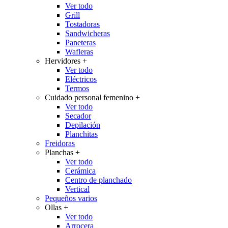
Ver todo
Grill
Tostadoras
Sandwicheras
Paneteras
Wafleras
Hervidores
+
Ver todo
Eléctricos
Termos
Cuidado personal femenino
+
Ver todo
Secador
Depilación
Planchitas
Freidoras
Planchas
+
Ver todo
Cerámica
Centro de planchado
Vertical
Pequeños varios
Ollas
+
Ver todo
Arrocera