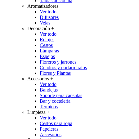
Tablas de cocina
Aromatizadores
+
Ver todo
Difusores
Velas
Decoración
+
Ver todo
Relojes
Cestos
Lámparas
Espejos
Floreros y jarrones
Cuadros y portarretratos
Flores y Plantas
Accesorios
+
Ver todo
Bandejas
Soporte para capsulas
Bar y coctelería
Termicos
Limpieza
+
Ver todo
Cestos para ropa
Papeleras
Accesorios