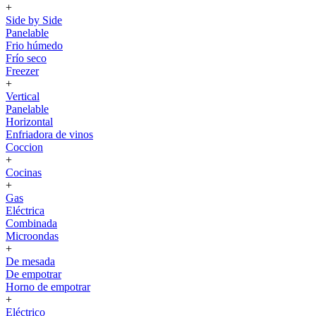
+
Side by Side
Panelable
Frio húmedo
Frío seco
Freezer
+
Vertical
Panelable
Horizontal
Enfriadora de vinos
Coccion
+
Cocinas
+
Gas
Eléctrica
Combinada
Microondas
+
De mesada
De empotrar
Horno de empotrar
+
Eléctrico