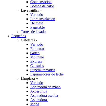
Condensacion
Bomba de calor
Lavavajillas
+
Ver todo
Libre instalacion
De mesa
Panelable
Torres de lavado
Pequeños
Cafeteras
-
Ver todo
Empotrar
Goteo
Molinillo
Express
Capsulas
Superautomatica
Espumadores de leche
Limpieza
+
Ver todo
Aspiradora de mano
Accesorios
Aspiradora escoba
Aspiradoras
Mopa