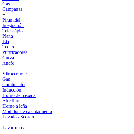
Gas
Campanas
+
Piramidal
Integración
Telescópica
Plana
Isla
Techo
Purificadores
Curva
Anafe
+
Vitroceramica
Gas
Combinado
Inducción
Horno de mesada
Aire libre
Horno a leña
Modulos de calentamiento
Lavado / Secado
+
Lavarropas
+