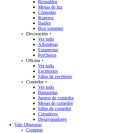
Respaldos
Mesas de luz
Cómodas
Roperos
Baúles
Box sommier
Decoración
+
Ver todo
Alfombras
Estanterias
Percheros
Oficina
+
Ver todo
Escritorios
Sillas de escritorio
Comedor
+
Ver todo
Banquetas
Juegos de comedor
Mesas de comedor
Sillas de comedor
Cristaleros
Desayunadores
Vale Obsequio
Comprar