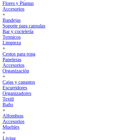
Flores y Plantas
Accesorios
+
Bandejas
Soporte para capsulas
Bar y coctelería
Termicos
Limpieza
+
Cestos para ropa
Papeleras
Accesorios
Organización
+
Cajas y canastos
Escurridores
Organizadores
Textil
Baño
+
Alfombras
Accesorios
Muebles
+
Living