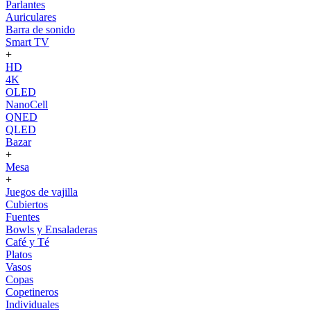
Parlantes
Auriculares
Barra de sonido
Smart TV
+
HD
4K
OLED
NanoCell
QNED
QLED
Bazar
+
Mesa
+
Juegos de vajilla
Cubiertos
Fuentes
Bowls y Ensaladeras
Café y Té
Platos
Vasos
Copas
Copetineros
Individuales