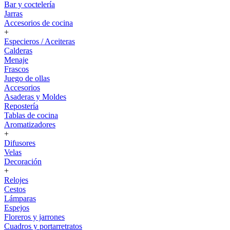
Bar y coctelería
Jarras
Accesorios de cocina
+
Especieros / Aceiteras
Calderas
Menaje
Frascos
Juego de ollas
Accesorios
Asaderas y Moldes
Repostería
Tablas de cocina
Aromatizadores
+
Difusores
Velas
Decoración
+
Relojes
Cestos
Lámparas
Espejos
Floreros y jarrones
Cuadros y portarretratos