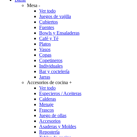
Mesa
-
Ver todo
Juegos de vajilla
Cubiertos
Fuentes
Bowls y Ensaladeras
Café y Té
Platos
Vasos
Copas
Copetineros
Individuales
Bar y coctelería
Jarras
Accesorios de cocina
+
Ver todo
Especieros / Aceiteras
Calderas
Menaje
Frascos
Juego de ollas
Accesorios
Asaderas y Moldes
Repostería