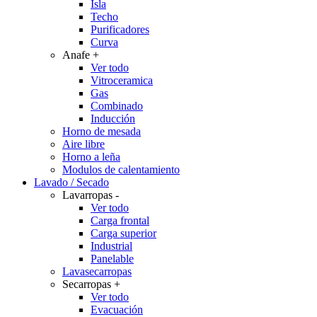
Isla
Techo
Purificadores
Curva
Anafe
+
Ver todo
Vitroceramica
Gas
Combinado
Inducción
Horno de mesada
Aire libre
Horno a leña
Modulos de calentamiento
Lavado / Secado
Lavarropas
-
Ver todo
Carga frontal
Carga superior
Industrial
Panelable
Lavasecarropas
Secarropas
+
Ver todo
Evacuación