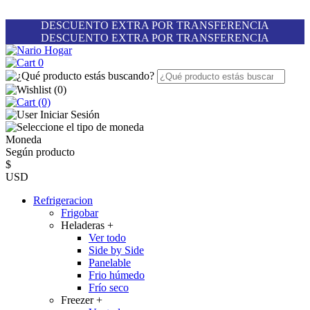
DESCUENTO EXTRA POR TRANSFERENCIA
DESCUENTO EXTRA POR TRANSFERENCIA
0
(
0
)
(0)
Iniciar Sesión
Moneda
Según producto
$
USD
Refrigeracion
Frigobar
Heladeras
+
Ver todo
Side by Side
Panelable
Frio húmedo
Frío seco
Freezer
+