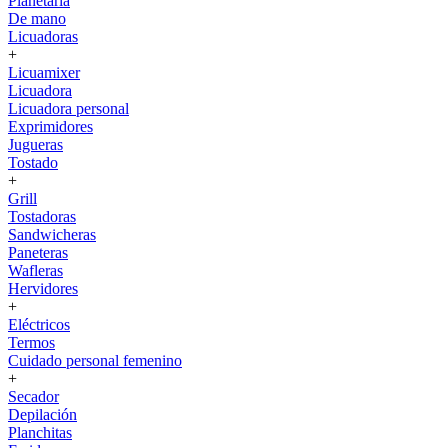
Planetaria
De mano
Licuadoras
+
Licuamixer
Licuadora
Licuadora personal
Exprimidores
Jugueras
Tostado
+
Grill
Tostadoras
Sandwicheras
Paneteras
Wafleras
Hervidores
+
Eléctricos
Termos
Cuidado personal femenino
+
Secador
Depilación
Planchitas