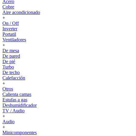
Acero
Cobre
Aire acondicionado
+
On / Off
Inverter
Portatil
Ventiladores
+
De mesa
De pared
De pié
Turbo
De techo
Calefacción
+
Otros
Calienta camas
Estufas a gas
Deshumidificador
TV / Audio
+
Audio
+
Minicomponentes