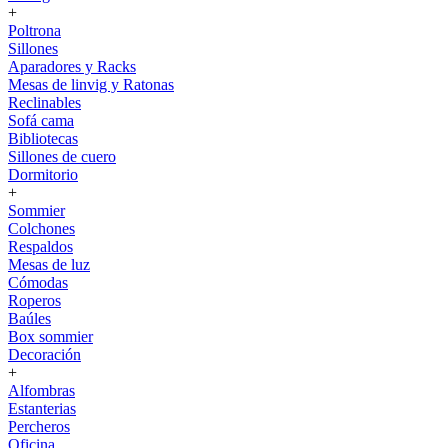
+
Poltrona
Sillones
Aparadores y Racks
Mesas de linvig y Ratonas
Reclinables
Sofá cama
Bibliotecas
Sillones de cuero
Dormitorio
+
Sommier
Colchones
Respaldos
Mesas de luz
Cómodas
Roperos
Baúles
Box sommier
Decoración
+
Alfombras
Estanterias
Percheros
Oficina