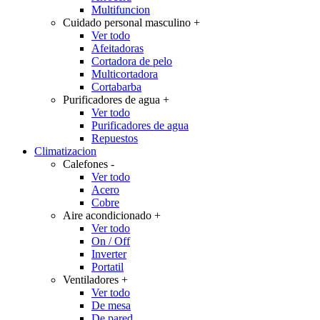
Multifuncion
Cuidado personal masculino
+
Ver todo
Afeitadoras
Cortadora de pelo
Multicortadora
Cortabarba
Purificadores de agua
+
Ver todo
Purificadores de agua
Repuestos
Climatizacion
Calefones
-
Ver todo
Acero
Cobre
Aire acondicionado
+
Ver todo
On / Off
Inverter
Portatil
Ventiladores
+
Ver todo
De mesa
De pared