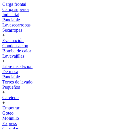
Carga frontal
Carga superior
Industrial
Panelable
Lavasecarropas
Secarropas
+
Evacuación
Condensacion
Bomba de calor
Lavavajillas
+
Libre instalacion
De mesa
Panelable
Torres de lavado
Pequeños
+
Cafeteras
+
Empotrar
Goteo
Molinillo
Express
Capsulas