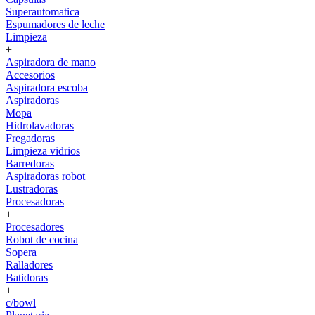
Superautomatica
Espumadores de leche
Limpieza
+
Aspiradora de mano
Accesorios
Aspiradora escoba
Aspiradoras
Mopa
Hidrolavadoras
Fregadoras
Limpieza vidrios
Barredoras
Aspiradoras robot
Lustradoras
Procesadoras
+
Procesadores
Robot de cocina
Sopera
Ralladores
Batidoras
+
c/bowl