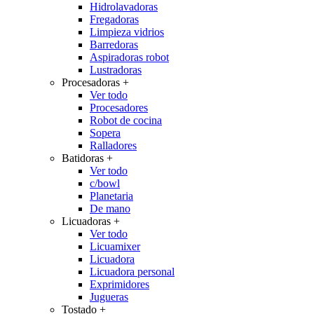
Hidrolavadoras
Fregadoras
Limpieza vidrios
Barredoras
Aspiradoras robot
Lustradoras
Procesadoras
+
Ver todo
Procesadores
Robot de cocina
Sopera
Ralladores
Batidoras
+
Ver todo
c/bowl
Planetaria
De mano
Licuadoras
+
Ver todo
Licuamixer
Licuadora
Licuadora personal
Exprimidores
Jugueras
Tostado
+