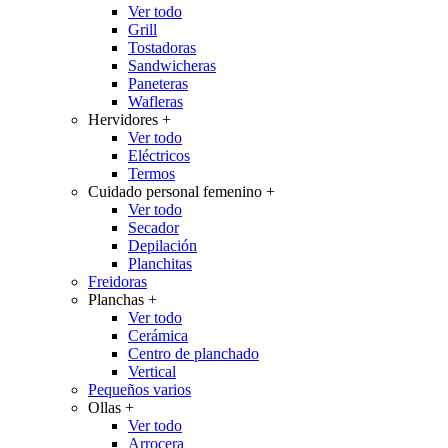
Ver todo
Grill
Tostadoras
Sandwicheras
Paneteras
Wafleras
Hervidores
+
Ver todo
Eléctricos
Termos
Cuidado personal femenino
+
Ver todo
Secador
Depilación
Planchitas
Freidoras
Planchas
+
Ver todo
Cerámica
Centro de planchado
Vertical
Pequeños varios
Ollas
+
Ver todo
Arrocera