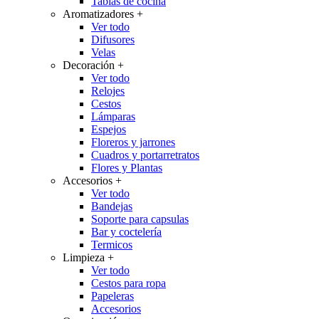
Tablas de cocina
Aromatizadores
+
Ver todo
Difusores
Velas
Decoración
+
Ver todo
Relojes
Cestos
Lámparas
Espejos
Floreros y jarrones
Cuadros y portarretratos
Flores y Plantas
Accesorios
+
Ver todo
Bandejas
Soporte para capsulas
Bar y coctelería
Termicos
Limpieza
+
Ver todo
Cestos para ropa
Papeleras
Accesorios