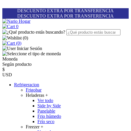
DESCUENTO EXTRA POR TRANSFERENCIA
DESCUENTO EXTRA POR TRANSFERENCIA
0
(
0
)
(0)
Iniciar Sesión
Moneda
Según producto
$
USD
Refrigeracion
Frigobar
Heladeras
+
Ver todo
Side by Side
Panelable
Frio húmedo
Frío seco
Freezer
+