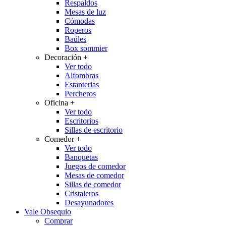
Respaldos
Mesas de luz
Cómodas
Roperos
Baúles
Box sommier
Decoración
+
Ver todo
Alfombras
Estanterias
Percheros
Oficina
+
Ver todo
Escritorios
Sillas de escritorio
Comedor
+
Ver todo
Banquetas
Juegos de comedor
Mesas de comedor
Sillas de comedor
Cristaleros
Desayunadores
Vale Obsequio
Comprar