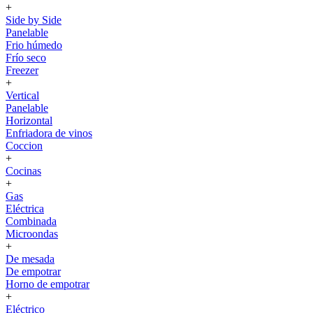
+
Side by Side
Panelable
Frio húmedo
Frío seco
Freezer
+
Vertical
Panelable
Horizontal
Enfriadora de vinos
Coccion
+
Cocinas
+
Gas
Eléctrica
Combinada
Microondas
+
De mesada
De empotrar
Horno de empotrar
+
Eléctrico