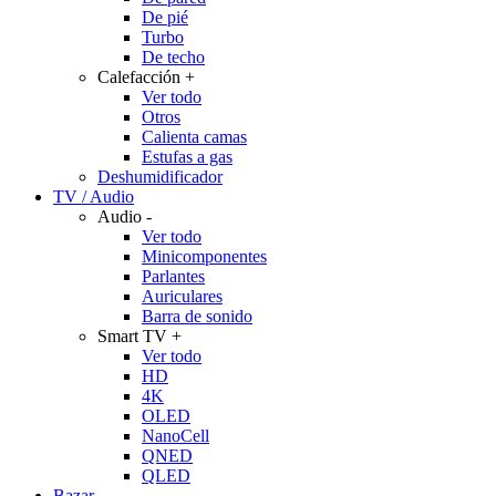
De pié
Turbo
De techo
Calefacción
+
Ver todo
Otros
Calienta camas
Estufas a gas
Deshumidificador
TV / Audio
Audio
-
Ver todo
Minicomponentes
Parlantes
Auriculares
Barra de sonido
Smart TV
+
Ver todo
HD
4K
OLED
NanoCell
QNED
QLED
Bazar