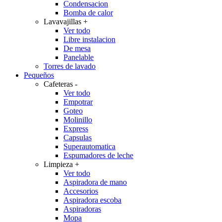
Condensacion
Bomba de calor
Lavavajillas
+
Ver todo
Libre instalacion
De mesa
Panelable
Torres de lavado
Pequeños
Cafeteras
-
Ver todo
Empotrar
Goteo
Molinillo
Express
Capsulas
Superautomatica
Espumadores de leche
Limpieza
+
Ver todo
Aspiradora de mano
Accesorios
Aspiradora escoba
Aspiradoras
Mopa