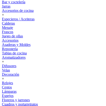
Bar y coctelería
Jarras
Accesorios de cocina
+
Especieros / Aceiteras
Calderas
Menaje
Frascos
Juego de ollas
Accesorios
Asaderas y Moldes
Repostería
Tablas de cocina
Aromatizadores
+
Difusores
Velas
Decoración
+
Relojes
Cestos
Lámparas
Espejos
Floreros y jarrones
Cuadros y portarretratos