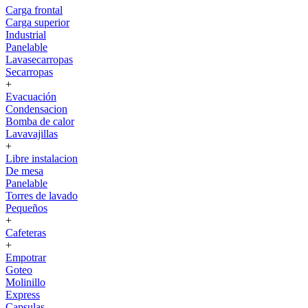
Carga frontal
Carga superior
Industrial
Panelable
Lavasecarropas
Secarropas
+
Evacuación
Condensacion
Bomba de calor
Lavavajillas
+
Libre instalacion
De mesa
Panelable
Torres de lavado
Pequeños
+
Cafeteras
+
Empotrar
Goteo
Molinillo
Express
Capsulas