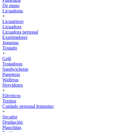
Planetaria
De mano
Licuadoras
+
Licuamixer
Licuadora
Licuadora personal
Exprimidores
Jugueras
Tostado
+
Grill
Tostadoras
Sandwicheras
Paneteras
Wafleras
Hervidores
+
Eléctricos
Termos
Cuidado personal femenino
+
Secador
Depilación
Planchitas