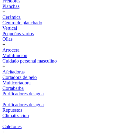
Freidoras
Planchas
+
Cerámica
Centro de planchado
Vertical
Pequeños varios
Ollas
+
Arrocera
Multifuncion
Cuidado personal masculino
+
Afeitadoras
Cortadora de pelo
Multicortadora
Cortabarba
Purificadores de agua
+
Purificadores de agua
Repuestos
Climatizacion
+
Calefones
+