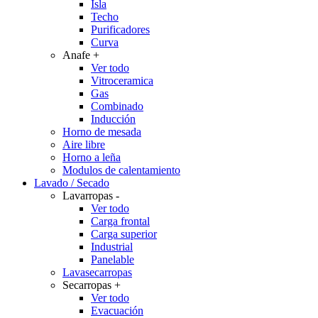
Isla
Techo
Purificadores
Curva
Anafe
+
Ver todo
Vitroceramica
Gas
Combinado
Inducción
Horno de mesada
Aire libre
Horno a leña
Modulos de calentamiento
Lavado / Secado
Lavarropas
-
Ver todo
Carga frontal
Carga superior
Industrial
Panelable
Lavasecarropas
Secarropas
+
Ver todo
Evacuación