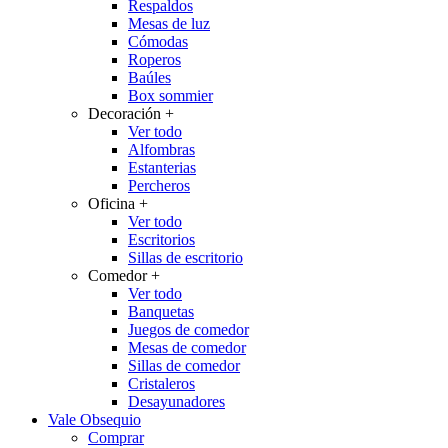
Respaldos
Mesas de luz
Cómodas
Roperos
Baúles
Box sommier
Decoración
+
Ver todo
Alfombras
Estanterias
Percheros
Oficina
+
Ver todo
Escritorios
Sillas de escritorio
Comedor
+
Ver todo
Banquetas
Juegos de comedor
Mesas de comedor
Sillas de comedor
Cristaleros
Desayunadores
Vale Obsequio
Comprar