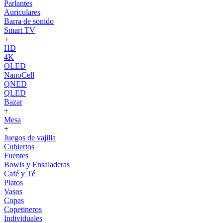
Parlantes
Auriculares
Barra de sonido
Smart TV
+
HD
4K
OLED
NanoCell
QNED
QLED
Bazar
+
Mesa
+
Juegos de vajilla
Cubiertos
Fuentes
Bowls y Ensaladeras
Café y Té
Platos
Vasos
Copas
Copetineros
Individuales