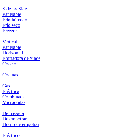
+
Side by Side
Panelable
Frio húmedo
Frío seco
Freezer
+
Vertical
Panelable
Horizontal
Enfriadora de vinos
Coccion
+
Cocinas
+
Gas
Eléctrica
Combinada
Microondas
+
De mesada
De empotrar
Horno de empotrar
+
Eléctrico