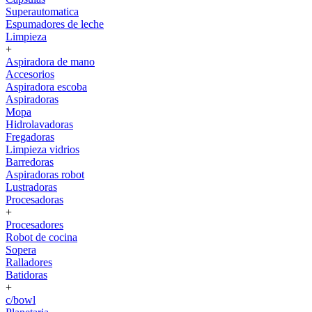
Superautomatica
Espumadores de leche
Limpieza
+
Aspiradora de mano
Accesorios
Aspiradora escoba
Aspiradoras
Mopa
Hidrolavadoras
Fregadoras
Limpieza vidrios
Barredoras
Aspiradoras robot
Lustradoras
Procesadoras
+
Procesadores
Robot de cocina
Sopera
Ralladores
Batidoras
+
c/bowl