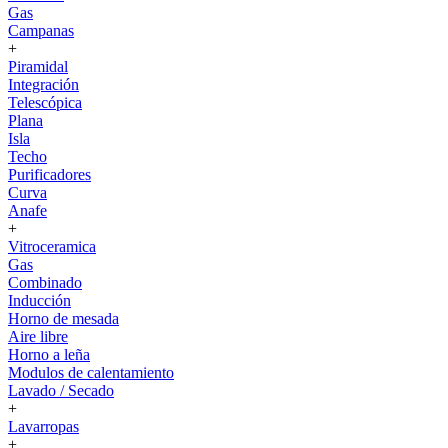
Gas
Campanas
+
Piramidal
Integración
Telescópica
Plana
Isla
Techo
Purificadores
Curva
Anafe
+
Vitroceramica
Gas
Combinado
Inducción
Horno de mesada
Aire libre
Horno a leña
Modulos de calentamiento
Lavado / Secado
+
Lavarropas
+