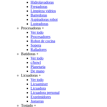
Hidrolavadoras
Fregadoras
Limpieza vidrios
Barredoras
Aspiradoras robot
Lustradoras
Procesadoras
+
Ver todo
Procesadores
Robot de cocina
Sopera
Ralladores
Batidoras
+
Ver todo
c/bowl
Planetaria
De mano
Licuadoras
+
Ver todo
Licuamixer
Licuadora
Licuadora personal
Exprimidores
Jugueras
Tostado
+