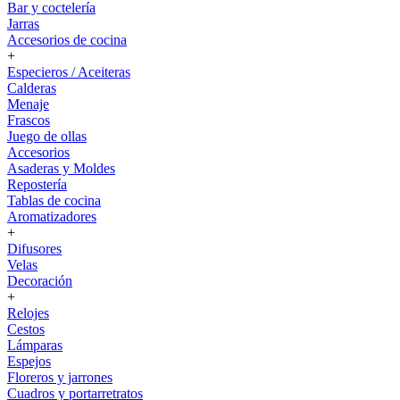
Bar y coctelería
Jarras
Accesorios de cocina
+
Especieros / Aceiteras
Calderas
Menaje
Frascos
Juego de ollas
Accesorios
Asaderas y Moldes
Repostería
Tablas de cocina
Aromatizadores
+
Difusores
Velas
Decoración
+
Relojes
Cestos
Lámparas
Espejos
Floreros y jarrones
Cuadros y portarretratos