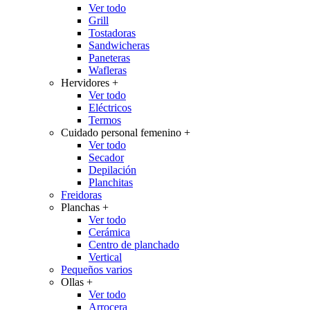
Ver todo
Grill
Tostadoras
Sandwicheras
Paneteras
Wafleras
Hervidores
+
Ver todo
Eléctricos
Termos
Cuidado personal femenino
+
Ver todo
Secador
Depilación
Planchitas
Freidoras
Planchas
+
Ver todo
Cerámica
Centro de planchado
Vertical
Pequeños varios
Ollas
+
Ver todo
Arrocera