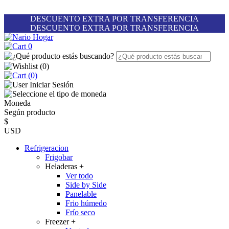
DESCUENTO EXTRA POR TRANSFERENCIA
DESCUENTO EXTRA POR TRANSFERENCIA
0
(
0
)
(0)
Iniciar Sesión
Moneda
Según producto
$
USD
Refrigeracion
Frigobar
Heladeras
+
Ver todo
Side by Side
Panelable
Frio húmedo
Frío seco
Freezer
+