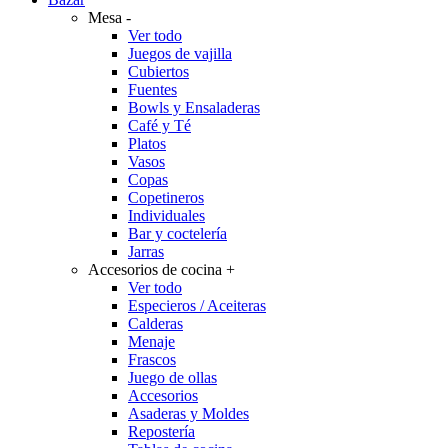
Mesa
-
Ver todo
Juegos de vajilla
Cubiertos
Fuentes
Bowls y Ensaladeras
Café y Té
Platos
Vasos
Copas
Copetineros
Individuales
Bar y coctelería
Jarras
Accesorios de cocina
+
Ver todo
Especieros / Aceiteras
Calderas
Menaje
Frascos
Juego de ollas
Accesorios
Asaderas y Moldes
Repostería