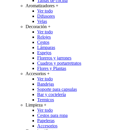
Tablas de cocina
Aromatizadores
+
Ver todo
Difusores
Velas
Decoración
+
Ver todo
Relojes
Cestos
Lámparas
Espejos
Floreros y jarrones
Cuadros y portarretratos
Flores y Plantas
Accesorios
+
Ver todo
Bandejas
Soporte para capsulas
Bar y coctelería
Termicos
Limpieza
+
Ver todo
Cestos para ropa
Papeleras
Accesorios