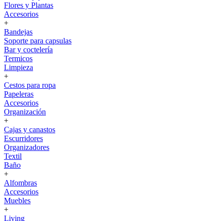
Flores y Plantas
Accesorios
+
Bandejas
Soporte para capsulas
Bar y coctelería
Termicos
Limpieza
+
Cestos para ropa
Papeleras
Accesorios
Organización
+
Cajas y canastos
Escurridores
Organizadores
Textil
Baño
+
Alfombras
Accesorios
Muebles
+
Living