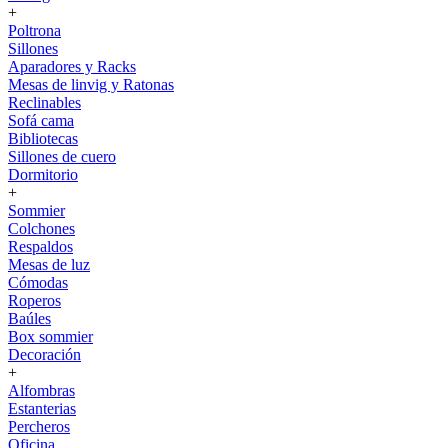
+
Poltrona
Sillones
Aparadores y Racks
Mesas de linvig y Ratonas
Reclinables
Sofá cama
Bibliotecas
Sillones de cuero
Dormitorio
+
Sommier
Colchones
Respaldos
Mesas de luz
Cómodas
Roperos
Baúles
Box sommier
Decoración
+
Alfombras
Estanterias
Percheros
Oficina