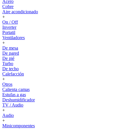
Acero
Cobre
Aire acondicionado
+
On / Off
Inverter
Portatil
Ventiladores
+
De mesa
De pared
De pié
Turbo
De techo
Calefacción
+
Otros
Calienta camas
Estufas a gas
Deshumidificador
TV / Audio
+
Audio
+
Minicomponentes