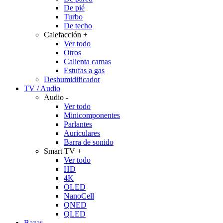
De pié
Turbo
De techo
Calefacción
+
Ver todo
Otros
Calienta camas
Estufas a gas
Deshumidificador
TV / Audio
Audio
-
Ver todo
Minicomponentes
Parlantes
Auriculares
Barra de sonido
Smart TV
+
Ver todo
HD
4K
OLED
NanoCell
QNED
QLED
Bazar