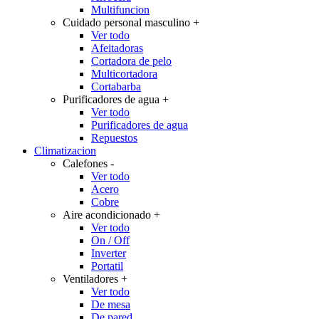
Multifuncion
Cuidado personal masculino
+
Ver todo
Afeitadoras
Cortadora de pelo
Multicortadora
Cortabarba
Purificadores de agua
+
Ver todo
Purificadores de agua
Repuestos
Climatizacion
Calefones
-
Ver todo
Acero
Cobre
Aire acondicionado
+
Ver todo
On / Off
Inverter
Portatil
Ventiladores
+
Ver todo
De mesa
De pared