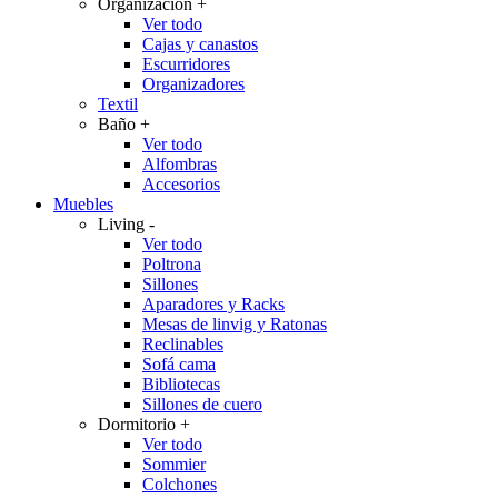
Organización
+
Ver todo
Cajas y canastos
Escurridores
Organizadores
Textil
Baño
+
Ver todo
Alfombras
Accesorios
Muebles
Living
-
Ver todo
Poltrona
Sillones
Aparadores y Racks
Mesas de linvig y Ratonas
Reclinables
Sofá cama
Bibliotecas
Sillones de cuero
Dormitorio
+
Ver todo
Sommier
Colchones