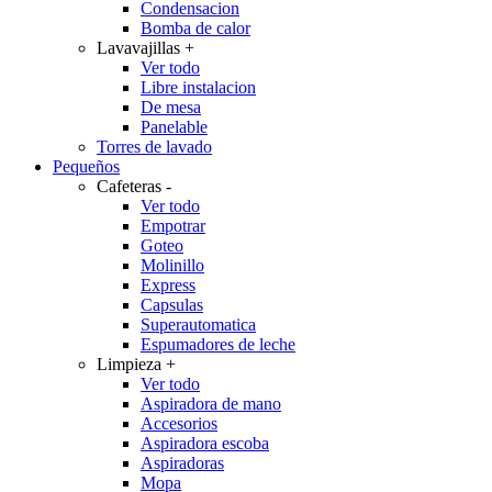
Condensacion
Bomba de calor
Lavavajillas
+
Ver todo
Libre instalacion
De mesa
Panelable
Torres de lavado
Pequeños
Cafeteras
-
Ver todo
Empotrar
Goteo
Molinillo
Express
Capsulas
Superautomatica
Espumadores de leche
Limpieza
+
Ver todo
Aspiradora de mano
Accesorios
Aspiradora escoba
Aspiradoras
Mopa