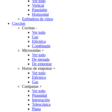
Ver todo
Vertical
Panelable
Horizontal
Enfriadora de vinos
Coccion
Cocinas
-
Ver todo
Gas
Eléctrica
Combinada
Microondas
+
Ver todo
De mesada
De empotrar
Horno de empotrar
+
Ver todo
Eléctrico
Gas
Campanas
+
Ver todo
Piramidal
Integración
Telescópica
Plana