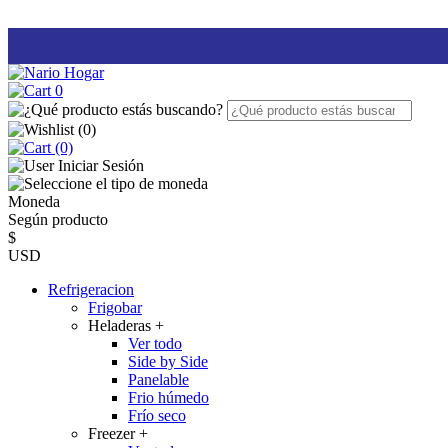
0
(
0
)
(0)
Iniciar Sesión
Moneda
Según producto
$
USD
Refrigeracion
Frigobar
Heladeras
+
Ver todo
Side by Side
Panelable
Frio húmedo
Frío seco
Freezer
+