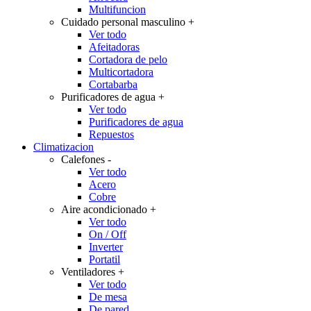
Multifuncion
Cuidado personal masculino
+
Ver todo
Afeitadoras
Cortadora de pelo
Multicortadora
Cortabarba
Purificadores de agua
+
Ver todo
Purificadores de agua
Repuestos
Climatizacion
Calefones
-
Ver todo
Acero
Cobre
Aire acondicionado
+
Ver todo
On / Off
Inverter
Portatil
Ventiladores
+
Ver todo
De mesa
De pared