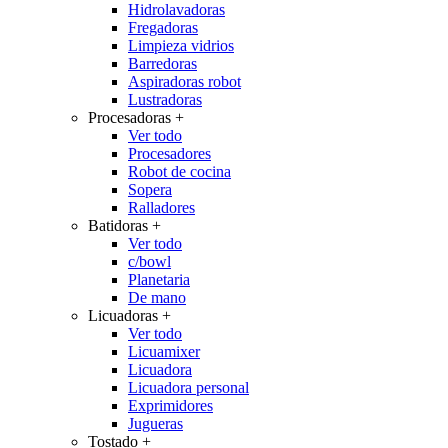
Hidrolavadoras
Fregadoras
Limpieza vidrios
Barredoras
Aspiradoras robot
Lustradoras
Procesadoras
+
Ver todo
Procesadores
Robot de cocina
Sopera
Ralladores
Batidoras
+
Ver todo
c/bowl
Planetaria
De mano
Licuadoras
+
Ver todo
Licuamixer
Licuadora
Licuadora personal
Exprimidores
Jugueras
Tostado
+