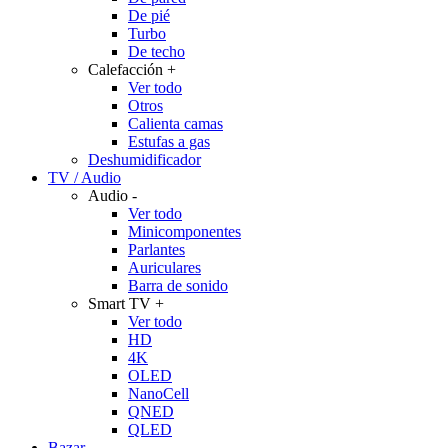
De pié
Turbo
De techo
Calefacción
+
Ver todo
Otros
Calienta camas
Estufas a gas
Deshumidificador
TV / Audio
Audio
-
Ver todo
Minicomponentes
Parlantes
Auriculares
Barra de sonido
Smart TV
+
Ver todo
HD
4K
OLED
NanoCell
QNED
QLED
Bazar