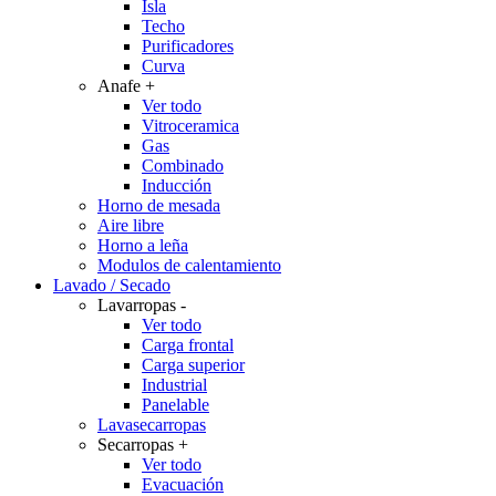
Isla
Techo
Purificadores
Curva
Anafe
+
Ver todo
Vitroceramica
Gas
Combinado
Inducción
Horno de mesada
Aire libre
Horno a leña
Modulos de calentamiento
Lavado / Secado
Lavarropas
-
Ver todo
Carga frontal
Carga superior
Industrial
Panelable
Lavasecarropas
Secarropas
+
Ver todo
Evacuación