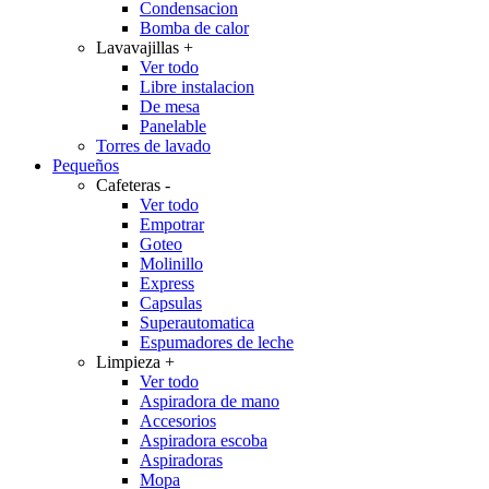
Condensacion
Bomba de calor
Lavavajillas
+
Ver todo
Libre instalacion
De mesa
Panelable
Torres de lavado
Pequeños
Cafeteras
-
Ver todo
Empotrar
Goteo
Molinillo
Express
Capsulas
Superautomatica
Espumadores de leche
Limpieza
+
Ver todo
Aspiradora de mano
Accesorios
Aspiradora escoba
Aspiradoras
Mopa