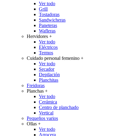
Ver todo
Grill
Tostadoras
Sandwicheras
Paneteras
Wafleras
Hervidores
+
Ver todo
Eléctricos
Termos
Cuidado personal femenino
+
Ver todo
Secador
Depilación
Planchitas
Freidoras
Planchas
+
Ver todo
Cerámica
Centro de planchado
Vertical
Pequeños varios
Ollas
+
Ver todo
Arrocera