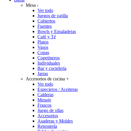
Mesa
-
Ver todo
Juegos de vajilla
Cubiertos
Fuentes
Bowls y Ensaladeras
Café y Té
Platos
Vasos
Copas
Copetineros
Individuales
Bar y coctelería
Jarras
Accesorios de cocina
+
Ver todo
Especieros / Aceiteras
Calderas
Menaje
Frascos
Juego de ollas
Accesorios
Asaderas y Moldes
Repostería