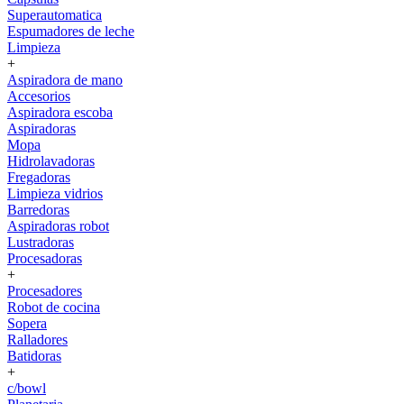
Superautomatica
Espumadores de leche
Limpieza
+
Aspiradora de mano
Accesorios
Aspiradora escoba
Aspiradoras
Mopa
Hidrolavadoras
Fregadoras
Limpieza vidrios
Barredoras
Aspiradoras robot
Lustradoras
Procesadoras
+
Procesadores
Robot de cocina
Sopera
Ralladores
Batidoras
+
c/bowl