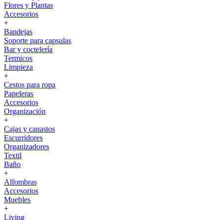
Flores y Plantas
Accesorios
+
Bandejas
Soporte para capsulas
Bar y coctelería
Termicos
Limpieza
+
Cestos para ropa
Papeleras
Accesorios
Organización
+
Cajas y canastos
Escurridores
Organizadores
Textil
Baño
+
Alfombras
Accesorios
Muebles
+
Living