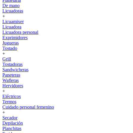
Planetaria
De mano
Licuadoras
+
Licuamixer
Licuadora
Licuadora personal
Exprimidores
Jugueras
Tostado
+
Grill
Tostadoras
Sandwicheras
Paneteras
Wafleras
Hervidores
+
Eléctricos
Termos
Cuidado personal femenino
+
Secador
Depilación
Planchitas