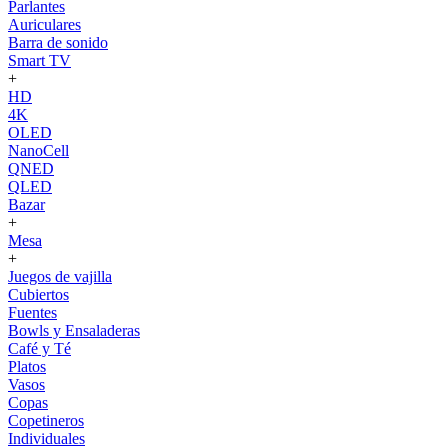
Parlantes
Auriculares
Barra de sonido
Smart TV
+
HD
4K
OLED
NanoCell
QNED
QLED
Bazar
+
Mesa
+
Juegos de vajilla
Cubiertos
Fuentes
Bowls y Ensaladeras
Café y Té
Platos
Vasos
Copas
Copetineros
Individuales