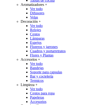
Tablas de cocina
Aromatizadores
+
Ver todo
Difusores
Velas
Decoración
+
Ver todo
Relojes
Cestos
Lámparas
Espejos
Floreros y jarrones
Cuadros y portarretratos
Flores y Plantas
Accesorios
+
Ver todo
Bandejas
Soporte para capsulas
Bar y coctelería
Termicos
Limpieza
+
Ver todo
Cestos para ropa
Papeleras
Accesorios