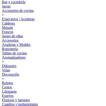
Bar y coctelería
Jarras
Accesorios de cocina
+
Especieros / Aceiteras
Calderas
Menaje
Frascos
Juego de ollas
Accesorios
Asaderas y Moldes
Repostería
Tablas de cocina
Aromatizadores
+
Difusores
Velas
Decoración
+
Relojes
Cestos
Lámparas
Espejos
Floreros y jarrones
Cuadros y portarretratos