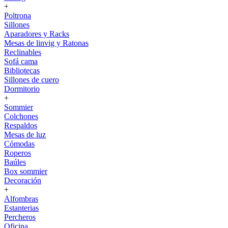
+
Poltrona
Sillones
Aparadores y Racks
Mesas de linvig y Ratonas
Reclinables
Sofá cama
Bibliotecas
Sillones de cuero
Dormitorio
+
Sommier
Colchones
Respaldos
Mesas de luz
Cómodas
Roperos
Baúles
Box sommier
Decoración
+
Alfombras
Estanterias
Percheros
Oficina