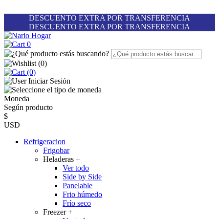
DESCUENTO EXTRA POR TRANSFERENCIA
DESCUENTO EXTRA POR TRANSFERENCIA
0
(
0
)
(0)
Iniciar Sesión
Moneda
Según producto
$
USD
Refrigeracion
Frigobar
Heladeras
+
Ver todo
Side by Side
Panelable
Frio húmedo
Frío seco
Freezer
+