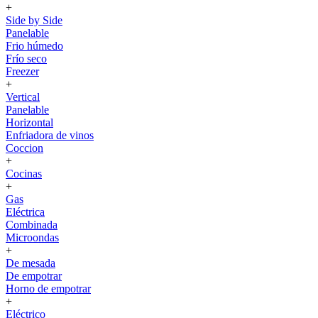
+
Side by Side
Panelable
Frio húmedo
Frío seco
Freezer
+
Vertical
Panelable
Horizontal
Enfriadora de vinos
Coccion
+
Cocinas
+
Gas
Eléctrica
Combinada
Microondas
+
De mesada
De empotrar
Horno de empotrar
+
Eléctrico