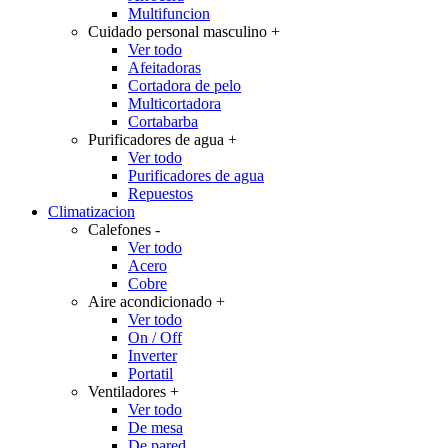
Multifuncion
Cuidado personal masculino
+
Ver todo
Afeitadoras
Cortadora de pelo
Multicortadora
Cortabarba
Purificadores de agua
+
Ver todo
Purificadores de agua
Repuestos
Climatizacion
Calefones
-
Ver todo
Acero
Cobre
Aire acondicionado
+
Ver todo
On / Off
Inverter
Portatil
Ventiladores
+
Ver todo
De mesa
De pared