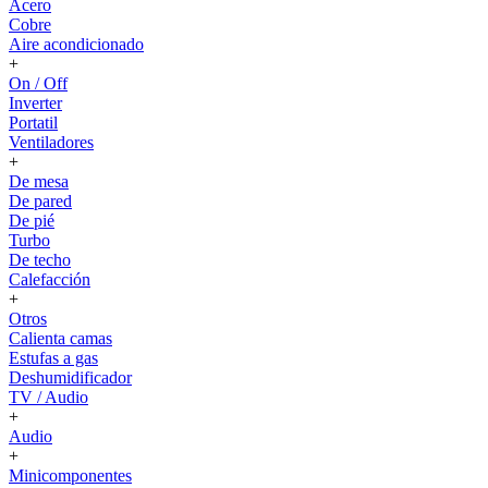
Acero
Cobre
Aire acondicionado
+
On / Off
Inverter
Portatil
Ventiladores
+
De mesa
De pared
De pié
Turbo
De techo
Calefacción
+
Otros
Calienta camas
Estufas a gas
Deshumidificador
TV / Audio
+
Audio
+
Minicomponentes