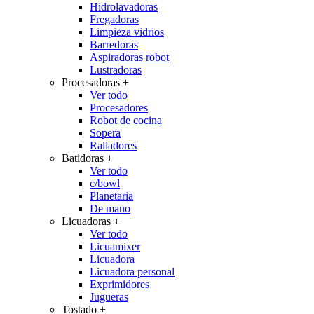
Hidrolavadoras
Fregadoras
Limpieza vidrios
Barredoras
Aspiradoras robot
Lustradoras
Procesadoras
+
Ver todo
Procesadores
Robot de cocina
Sopera
Ralladores
Batidoras
+
Ver todo
c/bowl
Planetaria
De mano
Licuadoras
+
Ver todo
Licuamixer
Licuadora
Licuadora personal
Exprimidores
Jugueras
Tostado
+