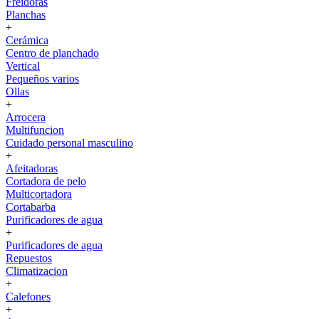
Freidoras
Planchas
+
Cerámica
Centro de planchado
Vertical
Pequeños varios
Ollas
+
Arrocera
Multifuncion
Cuidado personal masculino
+
Afeitadoras
Cortadora de pelo
Multicortadora
Cortabarba
Purificadores de agua
+
Purificadores de agua
Repuestos
Climatizacion
+
Calefones
+