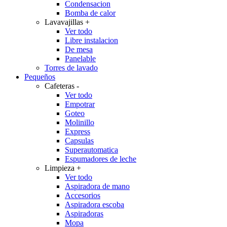
Condensacion
Bomba de calor
Lavavajillas
+
Ver todo
Libre instalacion
De mesa
Panelable
Torres de lavado
Pequeños
Cafeteras
-
Ver todo
Empotrar
Goteo
Molinillo
Express
Capsulas
Superautomatica
Espumadores de leche
Limpieza
+
Ver todo
Aspiradora de mano
Accesorios
Aspiradora escoba
Aspiradoras
Mopa