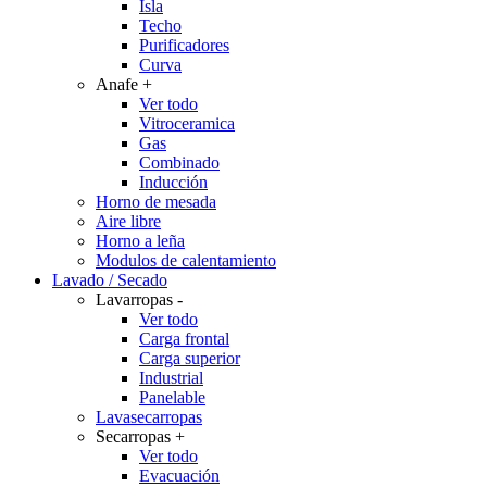
Isla
Techo
Purificadores
Curva
Anafe
+
Ver todo
Vitroceramica
Gas
Combinado
Inducción
Horno de mesada
Aire libre
Horno a leña
Modulos de calentamiento
Lavado / Secado
Lavarropas
-
Ver todo
Carga frontal
Carga superior
Industrial
Panelable
Lavasecarropas
Secarropas
+
Ver todo
Evacuación