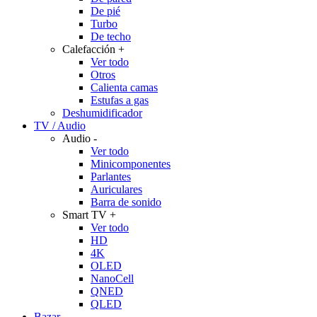
De pié
Turbo
De techo
Calefacción
+
Ver todo
Otros
Calienta camas
Estufas a gas
Deshumidificador
TV / Audio
Audio
-
Ver todo
Minicomponentes
Parlantes
Auriculares
Barra de sonido
Smart TV
+
Ver todo
HD
4K
OLED
NanoCell
QNED
QLED
Bazar