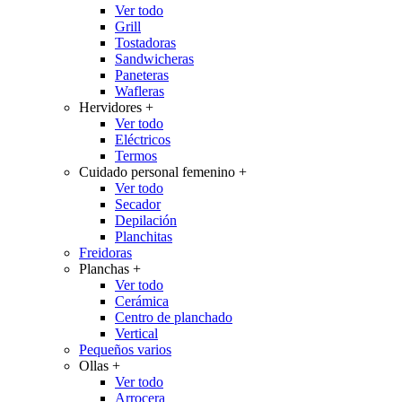
Ver todo
Grill
Tostadoras
Sandwicheras
Paneteras
Wafleras
Hervidores
+
Ver todo
Eléctricos
Termos
Cuidado personal femenino
+
Ver todo
Secador
Depilación
Planchitas
Freidoras
Planchas
+
Ver todo
Cerámica
Centro de planchado
Vertical
Pequeños varios
Ollas
+
Ver todo
Arrocera