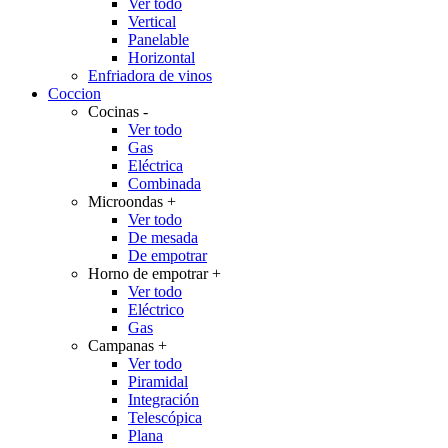
Ver todo
Vertical
Panelable
Horizontal
Enfriadora de vinos
Coccion
Cocinas
-
Ver todo
Gas
Eléctrica
Combinada
Microondas
+
Ver todo
De mesada
De empotrar
Horno de empotrar
+
Ver todo
Eléctrico
Gas
Campanas
+
Ver todo
Piramidal
Integración
Telescópica
Plana