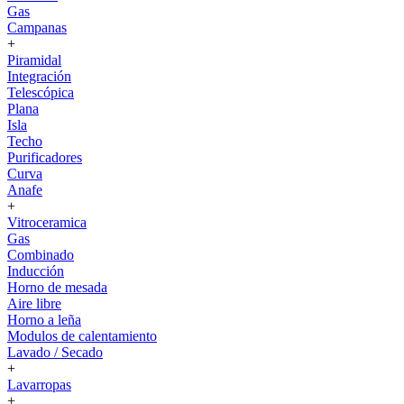
Gas
Campanas
+
Piramidal
Integración
Telescópica
Plana
Isla
Techo
Purificadores
Curva
Anafe
+
Vitroceramica
Gas
Combinado
Inducción
Horno de mesada
Aire libre
Horno a leña
Modulos de calentamiento
Lavado / Secado
+
Lavarropas
+