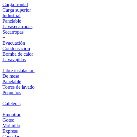
Carga frontal
Carga superior
Industrial
Panelable
Lavasecarropas
Secarropas
+
Evacuación
Condensacion
Bomba de calor
Lavavajillas
+
Libre instalacion
De mesa
Panelable
Torres de lavado
Pequeños
+
Cafeteras
+
Empotrar
Goteo
Molinillo
Express
Capsulas