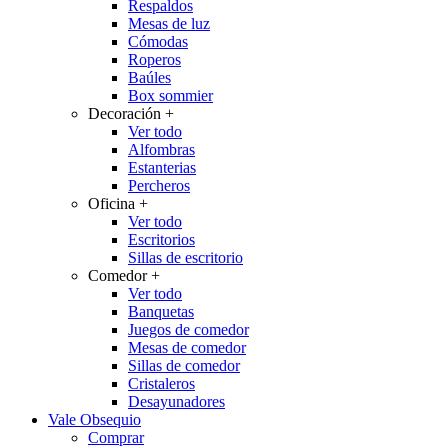
Respaldos
Mesas de luz
Cómodas
Roperos
Baúles
Box sommier
Decoración
+
Ver todo
Alfombras
Estanterias
Percheros
Oficina
+
Ver todo
Escritorios
Sillas de escritorio
Comedor
+
Ver todo
Banquetas
Juegos de comedor
Mesas de comedor
Sillas de comedor
Cristaleros
Desayunadores
Vale Obsequio
Comprar