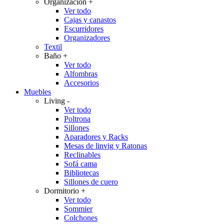
Organización
+
Ver todo
Cajas y canastos
Escurridores
Organizadores
Textil
Baño
+
Ver todo
Alfombras
Accesorios
Muebles
Living
-
Ver todo
Poltrona
Sillones
Aparadores y Racks
Mesas de linvig y Ratonas
Reclinables
Sofá cama
Bibliotecas
Sillones de cuero
Dormitorio
+
Ver todo
Sommier
Colchones