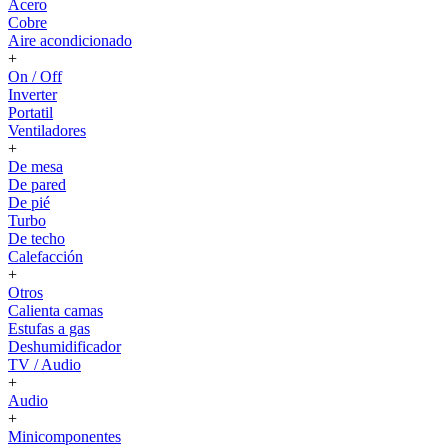
Acero
Cobre
Aire acondicionado
+
On / Off
Inverter
Portatil
Ventiladores
+
De mesa
De pared
De pié
Turbo
De techo
Calefacción
+
Otros
Calienta camas
Estufas a gas
Deshumidificador
TV / Audio
+
Audio
+
Minicomponentes