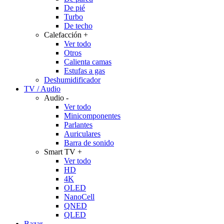
De pié
Turbo
De techo
Calefacción
+
Ver todo
Otros
Calienta camas
Estufas a gas
Deshumidificador
TV / Audio
Audio
-
Ver todo
Minicomponentes
Parlantes
Auriculares
Barra de sonido
Smart TV
+
Ver todo
HD
4K
OLED
NanoCell
QNED
QLED
Bazar