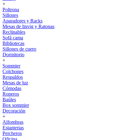
+
Poltrona
Sillones
Aparadores y Racks
Mesas de linvig y Ratonas
Reclinables
Sofá cama
Bibliotecas
Sillones de cuero
Dormitorio
+
Sommier
Colchones
Respaldos
Mesas de luz
Cómodas
Roperos
Baúles
Box sommier
Decoración
+
Alfombras
Estanterias
Percheros
Oficina