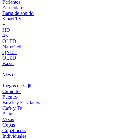
Parlantes
Auriculares
Barra de sonido
Smart TV
+
HD
4K
OLED
NanoCell
QNED
QLED
Bazar
+
Mesa
+
Juegos de vajilla
Cubiertos
Fuentes
Bowls y Ensaladeras
Café y Té
Platos
Vasos
Copas
Copetineros
Individuales