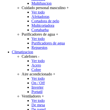
Multifuncion
Cuidado personal masculino
+
Ver todo
Afeitadoras
Cortadora de pelo
Multicortadora
Cortabarba
Purificadores de agua
+
Ver todo
Purificadores de agua
Repuestos
Climatizacion
Calefones
-
Ver todo
Acero
Cobre
Aire acondicionado
+
Ver todo
On / Off
Inverter
Portatil
Ventiladores
+
Ver todo
De mesa
De pared