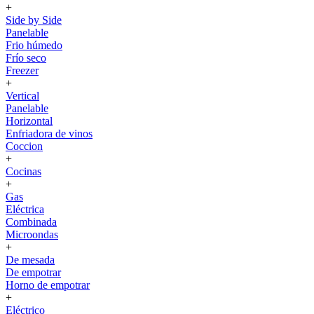
+
Side by Side
Panelable
Frio húmedo
Frío seco
Freezer
+
Vertical
Panelable
Horizontal
Enfriadora de vinos
Coccion
+
Cocinas
+
Gas
Eléctrica
Combinada
Microondas
+
De mesada
De empotrar
Horno de empotrar
+
Eléctrico