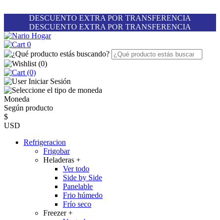
DESCUENTO EXTRA POR TRANSFERENCIA
DESCUENTO EXTRA POR TRANSFERENCIA
0
(
0
)
(0)
Iniciar Sesión
Moneda
Según producto
$
USD
Refrigeracion
Frigobar
Heladeras
+
Ver todo
Side by Side
Panelable
Frio húmedo
Frío seco
Freezer
+