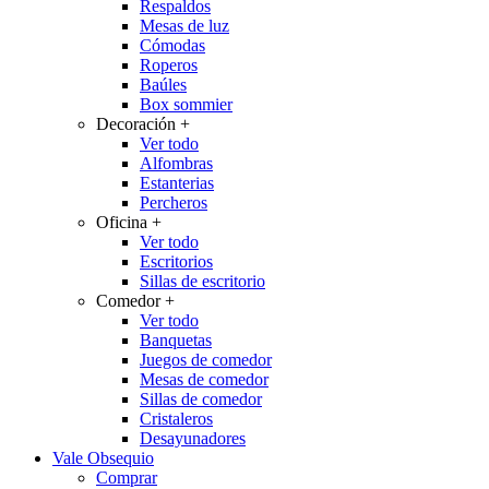
Respaldos
Mesas de luz
Cómodas
Roperos
Baúles
Box sommier
Decoración
+
Ver todo
Alfombras
Estanterias
Percheros
Oficina
+
Ver todo
Escritorios
Sillas de escritorio
Comedor
+
Ver todo
Banquetas
Juegos de comedor
Mesas de comedor
Sillas de comedor
Cristaleros
Desayunadores
Vale Obsequio
Comprar