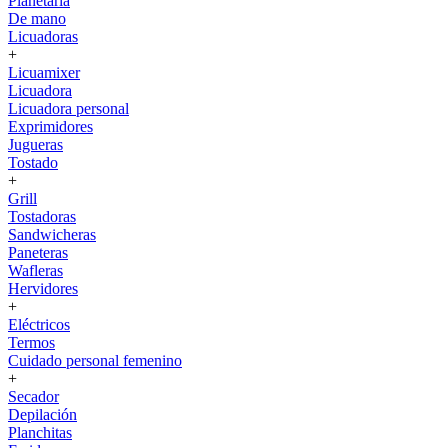
Planetaria
De mano
Licuadoras
+
Licuamixer
Licuadora
Licuadora personal
Exprimidores
Jugueras
Tostado
+
Grill
Tostadoras
Sandwicheras
Paneteras
Wafleras
Hervidores
+
Eléctricos
Termos
Cuidado personal femenino
+
Secador
Depilación
Planchitas