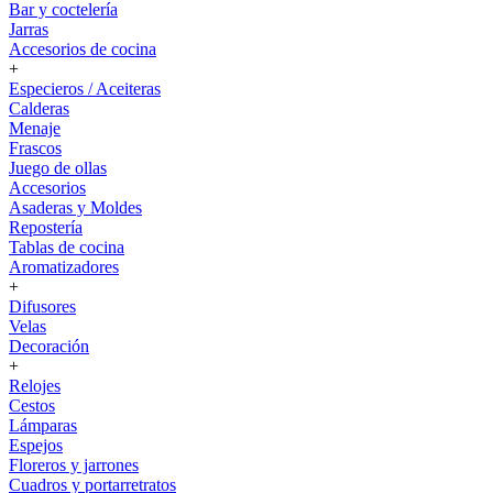
Bar y coctelería
Jarras
Accesorios de cocina
+
Especieros / Aceiteras
Calderas
Menaje
Frascos
Juego de ollas
Accesorios
Asaderas y Moldes
Repostería
Tablas de cocina
Aromatizadores
+
Difusores
Velas
Decoración
+
Relojes
Cestos
Lámparas
Espejos
Floreros y jarrones
Cuadros y portarretratos