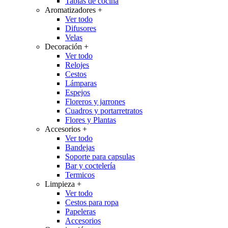
Tablas de cocina
Aromatizadores
+
Ver todo
Difusores
Velas
Decoración
+
Ver todo
Relojes
Cestos
Lámparas
Espejos
Floreros y jarrones
Cuadros y portarretratos
Flores y Plantas
Accesorios
+
Ver todo
Bandejas
Soporte para capsulas
Bar y coctelería
Termicos
Limpieza
+
Ver todo
Cestos para ropa
Papeleras
Accesorios