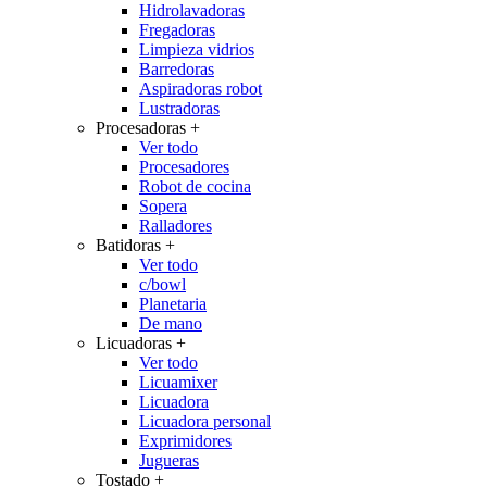
Hidrolavadoras
Fregadoras
Limpieza vidrios
Barredoras
Aspiradoras robot
Lustradoras
Procesadoras
+
Ver todo
Procesadores
Robot de cocina
Sopera
Ralladores
Batidoras
+
Ver todo
c/bowl
Planetaria
De mano
Licuadoras
+
Ver todo
Licuamixer
Licuadora
Licuadora personal
Exprimidores
Jugueras
Tostado
+