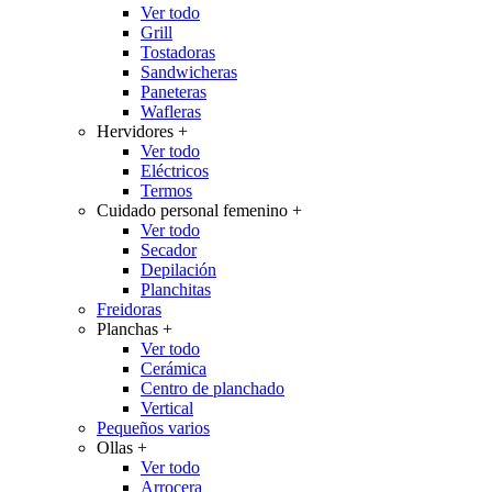
Ver todo
Grill
Tostadoras
Sandwicheras
Paneteras
Wafleras
Hervidores
+
Ver todo
Eléctricos
Termos
Cuidado personal femenino
+
Ver todo
Secador
Depilación
Planchitas
Freidoras
Planchas
+
Ver todo
Cerámica
Centro de planchado
Vertical
Pequeños varios
Ollas
+
Ver todo
Arrocera