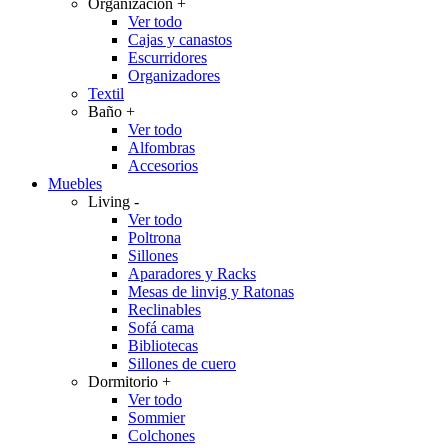
Organización
+
Ver todo
Cajas y canastos
Escurridores
Organizadores
Textil
Baño
+
Ver todo
Alfombras
Accesorios
Muebles
Living
-
Ver todo
Poltrona
Sillones
Aparadores y Racks
Mesas de linvig y Ratonas
Reclinables
Sofá cama
Bibliotecas
Sillones de cuero
Dormitorio
+
Ver todo
Sommier
Colchones