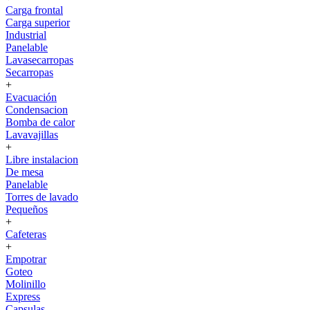
Carga frontal
Carga superior
Industrial
Panelable
Lavasecarropas
Secarropas
+
Evacuación
Condensacion
Bomba de calor
Lavavajillas
+
Libre instalacion
De mesa
Panelable
Torres de lavado
Pequeños
+
Cafeteras
+
Empotrar
Goteo
Molinillo
Express
Capsulas