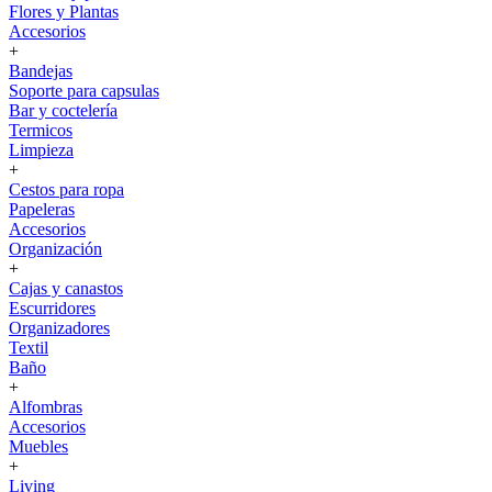
Flores y Plantas
Accesorios
+
Bandejas
Soporte para capsulas
Bar y coctelería
Termicos
Limpieza
+
Cestos para ropa
Papeleras
Accesorios
Organización
+
Cajas y canastos
Escurridores
Organizadores
Textil
Baño
+
Alfombras
Accesorios
Muebles
+
Living