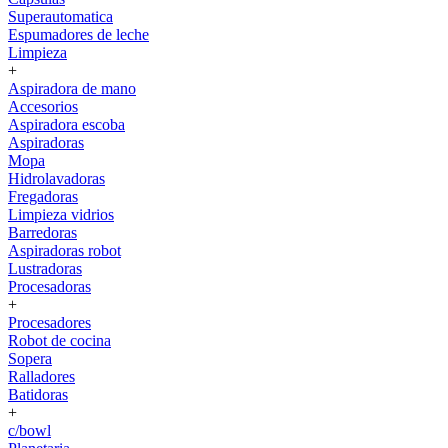
Superautomatica
Espumadores de leche
Limpieza
+
Aspiradora de mano
Accesorios
Aspiradora escoba
Aspiradoras
Mopa
Hidrolavadoras
Fregadoras
Limpieza vidrios
Barredoras
Aspiradoras robot
Lustradoras
Procesadoras
+
Procesadores
Robot de cocina
Sopera
Ralladores
Batidoras
+
c/bowl