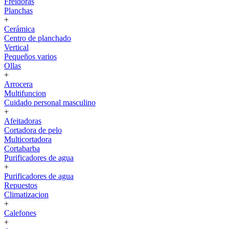
Freidoras
Planchas
+
Cerámica
Centro de planchado
Vertical
Pequeños varios
Ollas
+
Arrocera
Multifuncion
Cuidado personal masculino
+
Afeitadoras
Cortadora de pelo
Multicortadora
Cortabarba
Purificadores de agua
+
Purificadores de agua
Repuestos
Climatizacion
+
Calefones
+