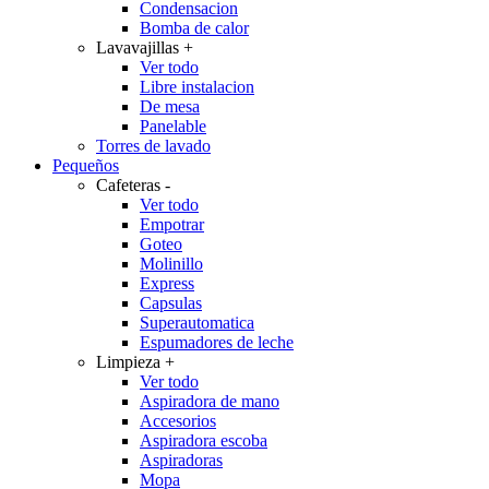
Condensacion
Bomba de calor
Lavavajillas
+
Ver todo
Libre instalacion
De mesa
Panelable
Torres de lavado
Pequeños
Cafeteras
-
Ver todo
Empotrar
Goteo
Molinillo
Express
Capsulas
Superautomatica
Espumadores de leche
Limpieza
+
Ver todo
Aspiradora de mano
Accesorios
Aspiradora escoba
Aspiradoras
Mopa