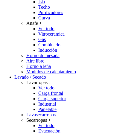
Isla
Techo
Purificadores
Curva
Anafe
+
Ver todo
Vitroceramica
Gas
Combinado
Inducción
Horno de mesada
Aire libre
Horno a leña
Modulos de calentamiento
Lavado / Secado
Lavarropas
-
Ver todo
Carga frontal
Carga superior
Industrial
Panelable
Lavasecarropas
Secarropas
+
Ver todo
Evacuación