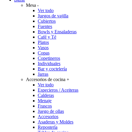
Mesa
-
Ver todo
Juegos de vajilla
Cubiertos
Fuentes
Bowls y Ensaladeras
Café y Té
Platos
Vasos
Copas
Copetineros
Individuales
Bar y coctelería
Jarras
Accesorios de cocina
+
Ver todo
Especieros / Aceiteras
Calderas
Menaje
Frascos
Juego de ollas
Accesorios
Asaderas y Moldes
Repostería