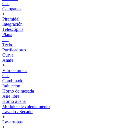
Gas
Campanas
+
Piramidal
Integración
Telescópica
Plana
Isla
Techo
Purificadores
Curva
Anafe
+
Vitroceramica
Gas
Combinado
Inducción
Horno de mesada
Aire libre
Horno a leña
Modulos de calentamiento
Lavado / Secado
+
Lavarropas
+