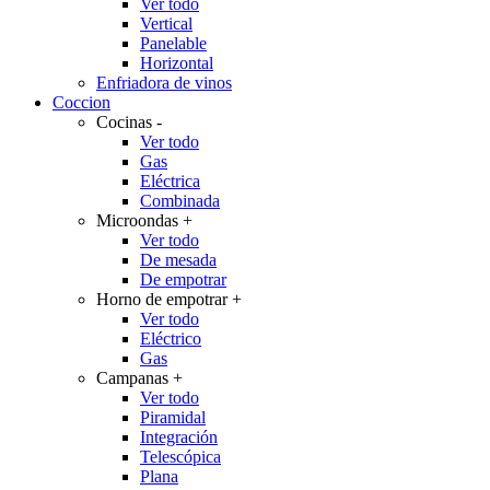
Ver todo
Vertical
Panelable
Horizontal
Enfriadora de vinos
Coccion
Cocinas
-
Ver todo
Gas
Eléctrica
Combinada
Microondas
+
Ver todo
De mesada
De empotrar
Horno de empotrar
+
Ver todo
Eléctrico
Gas
Campanas
+
Ver todo
Piramidal
Integración
Telescópica
Plana