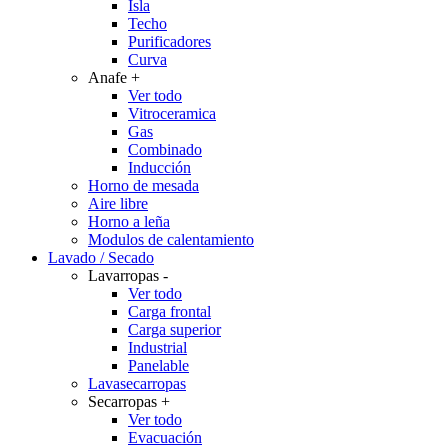
Isla
Techo
Purificadores
Curva
Anafe
+
Ver todo
Vitroceramica
Gas
Combinado
Inducción
Horno de mesada
Aire libre
Horno a leña
Modulos de calentamiento
Lavado / Secado
Lavarropas
-
Ver todo
Carga frontal
Carga superior
Industrial
Panelable
Lavasecarropas
Secarropas
+
Ver todo
Evacuación