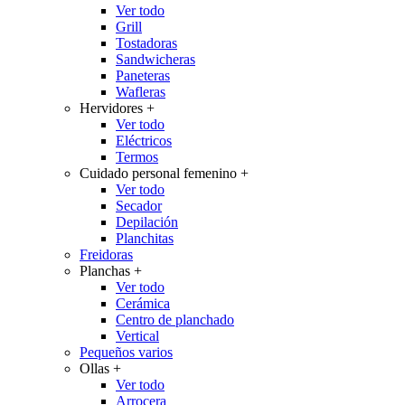
Ver todo
Grill
Tostadoras
Sandwicheras
Paneteras
Wafleras
Hervidores
+
Ver todo
Eléctricos
Termos
Cuidado personal femenino
+
Ver todo
Secador
Depilación
Planchitas
Freidoras
Planchas
+
Ver todo
Cerámica
Centro de planchado
Vertical
Pequeños varios
Ollas
+
Ver todo
Arrocera