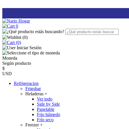
0
(
0
)
(0)
Iniciar Sesión
Moneda
Según producto
$
USD
Refrigeracion
Frigobar
Heladeras
+
Ver todo
Side by Side
Panelable
Frio húmedo
Frío seco
Freezer
+