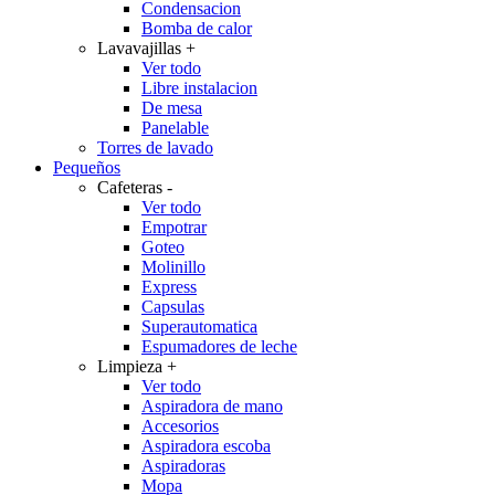
Condensacion
Bomba de calor
Lavavajillas
+
Ver todo
Libre instalacion
De mesa
Panelable
Torres de lavado
Pequeños
Cafeteras
-
Ver todo
Empotrar
Goteo
Molinillo
Express
Capsulas
Superautomatica
Espumadores de leche
Limpieza
+
Ver todo
Aspiradora de mano
Accesorios
Aspiradora escoba
Aspiradoras
Mopa