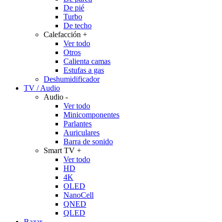
De pié
Turbo
De techo
Calefacción
+
Ver todo
Otros
Calienta camas
Estufas a gas
Deshumidificador
TV / Audio
Audio
-
Ver todo
Minicomponentes
Parlantes
Auriculares
Barra de sonido
Smart TV
+
Ver todo
HD
4K
OLED
NanoCell
QNED
QLED
Bazar