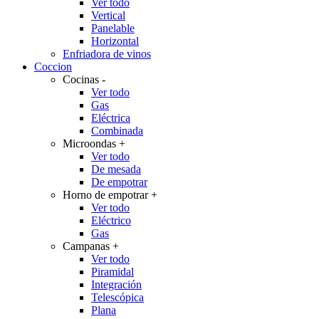
Ver todo
Vertical
Panelable
Horizontal
Enfriadora de vinos
Coccion
Cocinas
-
Ver todo
Gas
Eléctrica
Combinada
Microondas
+
Ver todo
De mesada
De empotrar
Horno de empotrar
+
Ver todo
Eléctrico
Gas
Campanas
+
Ver todo
Piramidal
Integración
Telescópica
Plana