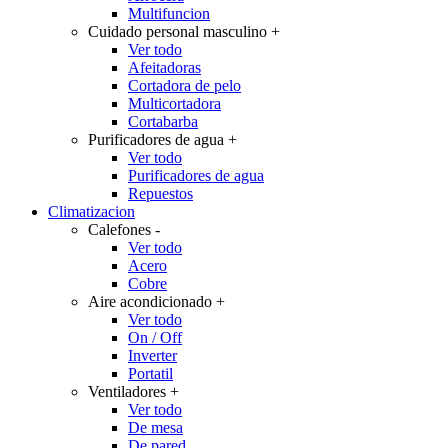
Multifuncion
Cuidado personal masculino
+
Ver todo
Afeitadoras
Cortadora de pelo
Multicortadora
Cortabarba
Purificadores de agua
+
Ver todo
Purificadores de agua
Repuestos
Climatizacion
Calefones
-
Ver todo
Acero
Cobre
Aire acondicionado
+
Ver todo
On / Off
Inverter
Portatil
Ventiladores
+
Ver todo
De mesa
De pared