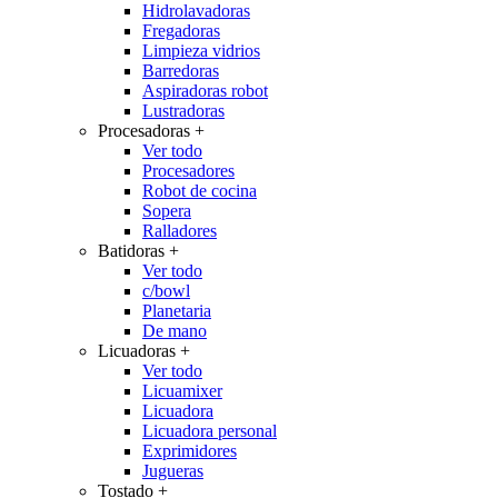
Hidrolavadoras
Fregadoras
Limpieza vidrios
Barredoras
Aspiradoras robot
Lustradoras
Procesadoras
+
Ver todo
Procesadores
Robot de cocina
Sopera
Ralladores
Batidoras
+
Ver todo
c/bowl
Planetaria
De mano
Licuadoras
+
Ver todo
Licuamixer
Licuadora
Licuadora personal
Exprimidores
Jugueras
Tostado
+