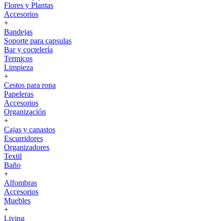
Flores y Plantas
Accesorios
+
Bandejas
Soporte para capsulas
Bar y coctelería
Termicos
Limpieza
+
Cestos para ropa
Papeleras
Accesorios
Organización
+
Cajas y canastos
Escurridores
Organizadores
Textil
Baño
+
Alfombras
Accesorios
Muebles
+
Living