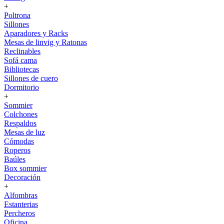
+
Poltrona
Sillones
Aparadores y Racks
Mesas de linvig y Ratonas
Reclinables
Sofá cama
Bibliotecas
Sillones de cuero
Dormitorio
+
Sommier
Colchones
Respaldos
Mesas de luz
Cómodas
Roperos
Baúles
Box sommier
Decoración
+
Alfombras
Estanterias
Percheros
Oficina