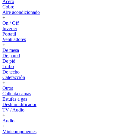
Acero
Cobre
Aire acondicionado
+
On / Off
Inverter
Portatil
Ventiladores
+
De mesa
De pared
De pié
Turbo
De techo
Calefacción
+
Otros
Calienta camas
Estufas a gas
Deshumidificador
TV / Audio
+
Audio
+
Minicomponentes