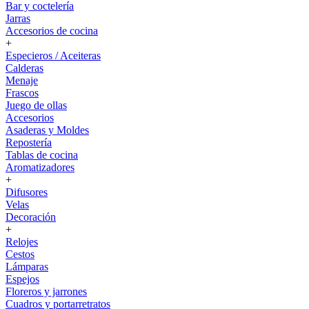
Bar y coctelería
Jarras
Accesorios de cocina
+
Especieros / Aceiteras
Calderas
Menaje
Frascos
Juego de ollas
Accesorios
Asaderas y Moldes
Repostería
Tablas de cocina
Aromatizadores
+
Difusores
Velas
Decoración
+
Relojes
Cestos
Lámparas
Espejos
Floreros y jarrones
Cuadros y portarretratos