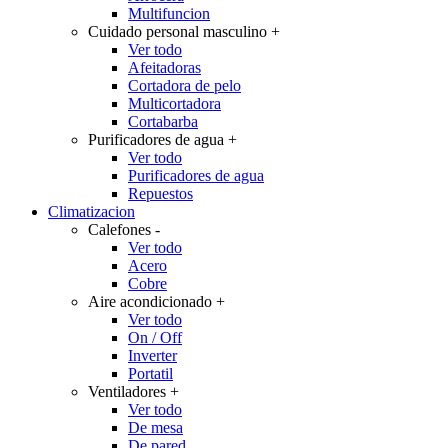
Multifuncion
Cuidado personal masculino
+
Ver todo
Afeitadoras
Cortadora de pelo
Multicortadora
Cortabarba
Purificadores de agua
+
Ver todo
Purificadores de agua
Repuestos
Climatizacion
Calefones
-
Ver todo
Acero
Cobre
Aire acondicionado
+
Ver todo
On / Off
Inverter
Portatil
Ventiladores
+
Ver todo
De mesa
De pared