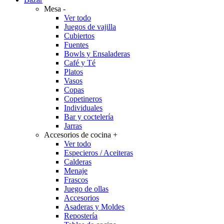
Mesa
-
Ver todo
Juegos de vajilla
Cubiertos
Fuentes
Bowls y Ensaladeras
Café y Té
Platos
Vasos
Copas
Copetineros
Individuales
Bar y coctelería
Jarras
Accesorios de cocina
+
Ver todo
Especieros / Aceiteras
Calderas
Menaje
Frascos
Juego de ollas
Accesorios
Asaderas y Moldes
Repostería