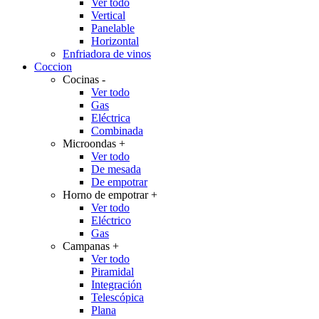
Ver todo
Vertical
Panelable
Horizontal
Enfriadora de vinos
Coccion
Cocinas
-
Ver todo
Gas
Eléctrica
Combinada
Microondas
+
Ver todo
De mesada
De empotrar
Horno de empotrar
+
Ver todo
Eléctrico
Gas
Campanas
+
Ver todo
Piramidal
Integración
Telescópica
Plana