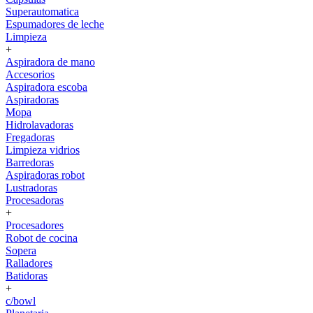
Superautomatica
Espumadores de leche
Limpieza
+
Aspiradora de mano
Accesorios
Aspiradora escoba
Aspiradoras
Mopa
Hidrolavadoras
Fregadoras
Limpieza vidrios
Barredoras
Aspiradoras robot
Lustradoras
Procesadoras
+
Procesadores
Robot de cocina
Sopera
Ralladores
Batidoras
+
c/bowl