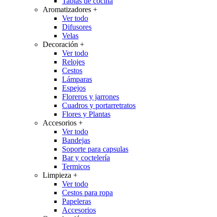
Tablas de cocina
Aromatizadores
+
Ver todo
Difusores
Velas
Decoración
+
Ver todo
Relojes
Cestos
Lámparas
Espejos
Floreros y jarrones
Cuadros y portarretratos
Flores y Plantas
Accesorios
+
Ver todo
Bandejas
Soporte para capsulas
Bar y coctelería
Termicos
Limpieza
+
Ver todo
Cestos para ropa
Papeleras
Accesorios