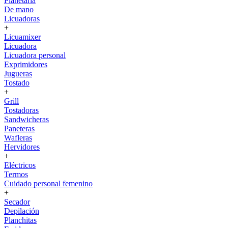
Planetaria
De mano
Licuadoras
+
Licuamixer
Licuadora
Licuadora personal
Exprimidores
Jugueras
Tostado
+
Grill
Tostadoras
Sandwicheras
Paneteras
Wafleras
Hervidores
+
Eléctricos
Termos
Cuidado personal femenino
+
Secador
Depilación
Planchitas