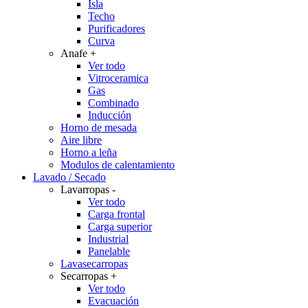
Isla
Techo
Purificadores
Curva
Anafe
+
Ver todo
Vitroceramica
Gas
Combinado
Inducción
Horno de mesada
Aire libre
Horno a leña
Modulos de calentamiento
Lavado / Secado
Lavarropas
-
Ver todo
Carga frontal
Carga superior
Industrial
Panelable
Lavasecarropas
Secarropas
+
Ver todo
Evacuación