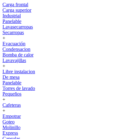
Carga frontal
Carga superior
Industrial
Panelable
Lavasecarropas
Secarropas
+
Evacuación
Condensacion
Bomba de calor
Lavavajillas
+
Libre instalacion
De mesa
Panelable
Torres de lavado
Pequeños
+
Cafeteras
+
Empotrar
Goteo
Molinillo
Express
Capsulas