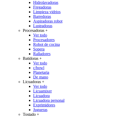
Hidrolavadoras
Fregadoras
Limpieza vidrios
Barredoras
Aspiradoras robot
Lustradoras
Procesadoras
+
Ver todo
Procesadores
Robot de cocina
Sopera
Ralladores
Batidoras
+
Ver todo
c/bowl
Planetaria
De mano
Licuadoras
+
Ver todo
Licuamixer
Licuadora
Licuadora personal
Exprimidores
Jugueras
Tostado
+