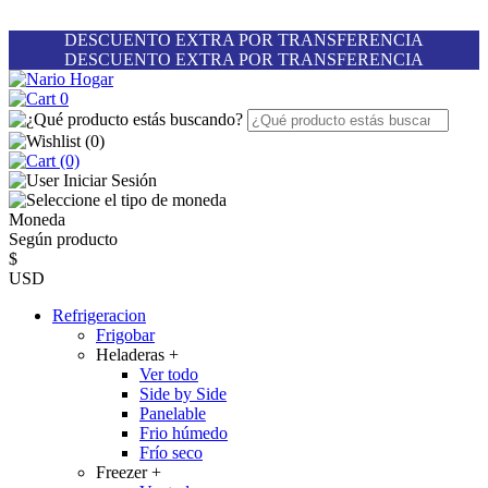
DESCUENTO EXTRA POR TRANSFERENCIA
DESCUENTO EXTRA POR TRANSFERENCIA
0
(
0
)
(0)
Iniciar Sesión
Moneda
Según producto
$
USD
Refrigeracion
Frigobar
Heladeras
+
Ver todo
Side by Side
Panelable
Frio húmedo
Frío seco
Freezer
+