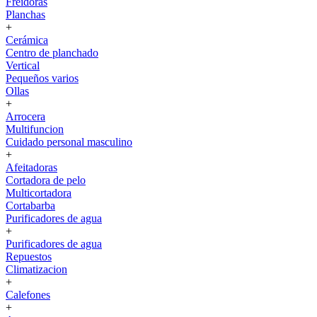
Freidoras
Planchas
+
Cerámica
Centro de planchado
Vertical
Pequeños varios
Ollas
+
Arrocera
Multifuncion
Cuidado personal masculino
+
Afeitadoras
Cortadora de pelo
Multicortadora
Cortabarba
Purificadores de agua
+
Purificadores de agua
Repuestos
Climatizacion
+
Calefones
+