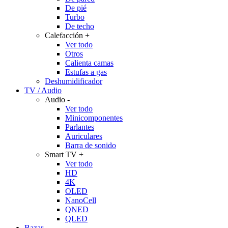
De pié
Turbo
De techo
Calefacción
+
Ver todo
Otros
Calienta camas
Estufas a gas
Deshumidificador
TV / Audio
Audio
-
Ver todo
Minicomponentes
Parlantes
Auriculares
Barra de sonido
Smart TV
+
Ver todo
HD
4K
OLED
NanoCell
QNED
QLED
Bazar