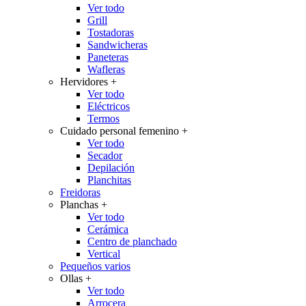
Ver todo
Grill
Tostadoras
Sandwicheras
Paneteras
Wafleras
Hervidores
+
Ver todo
Eléctricos
Termos
Cuidado personal femenino
+
Ver todo
Secador
Depilación
Planchitas
Freidoras
Planchas
+
Ver todo
Cerámica
Centro de planchado
Vertical
Pequeños varios
Ollas
+
Ver todo
Arrocera