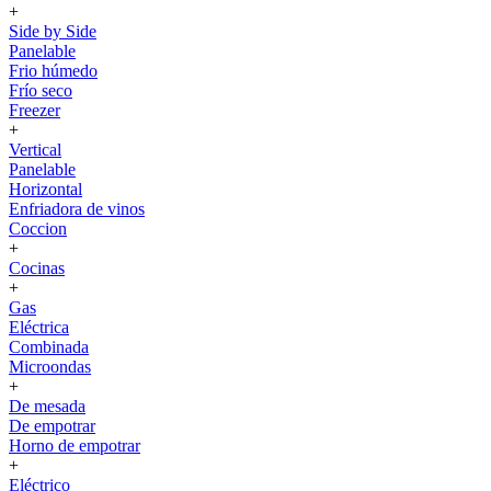
+
Side by Side
Panelable
Frio húmedo
Frío seco
Freezer
+
Vertical
Panelable
Horizontal
Enfriadora de vinos
Coccion
+
Cocinas
+
Gas
Eléctrica
Combinada
Microondas
+
De mesada
De empotrar
Horno de empotrar
+
Eléctrico