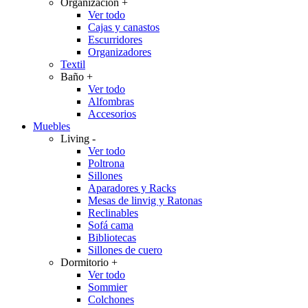
Organización
+
Ver todo
Cajas y canastos
Escurridores
Organizadores
Textil
Baño
+
Ver todo
Alfombras
Accesorios
Muebles
Living
-
Ver todo
Poltrona
Sillones
Aparadores y Racks
Mesas de linvig y Ratonas
Reclinables
Sofá cama
Bibliotecas
Sillones de cuero
Dormitorio
+
Ver todo
Sommier
Colchones