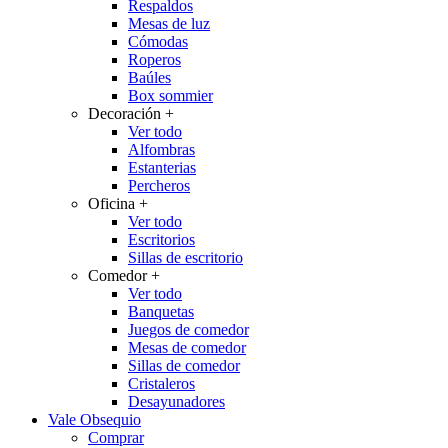
Respaldos
Mesas de luz
Cómodas
Roperos
Baúles
Box sommier
Decoración
+
Ver todo
Alfombras
Estanterias
Percheros
Oficina
+
Ver todo
Escritorios
Sillas de escritorio
Comedor
+
Ver todo
Banquetas
Juegos de comedor
Mesas de comedor
Sillas de comedor
Cristaleros
Desayunadores
Vale Obsequio
Comprar