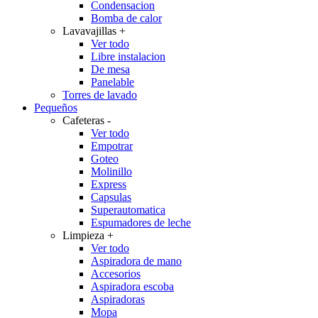
Condensacion
Bomba de calor
Lavavajillas
+
Ver todo
Libre instalacion
De mesa
Panelable
Torres de lavado
Pequeños
Cafeteras
-
Ver todo
Empotrar
Goteo
Molinillo
Express
Capsulas
Superautomatica
Espumadores de leche
Limpieza
+
Ver todo
Aspiradora de mano
Accesorios
Aspiradora escoba
Aspiradoras
Mopa