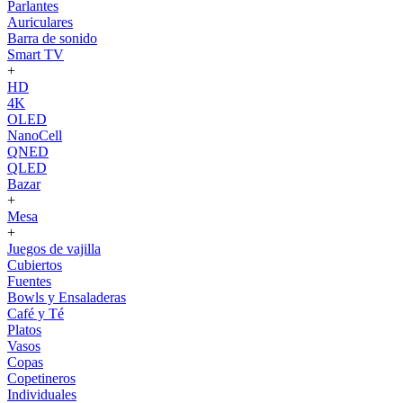
Parlantes
Auriculares
Barra de sonido
Smart TV
+
HD
4K
OLED
NanoCell
QNED
QLED
Bazar
+
Mesa
+
Juegos de vajilla
Cubiertos
Fuentes
Bowls y Ensaladeras
Café y Té
Platos
Vasos
Copas
Copetineros
Individuales