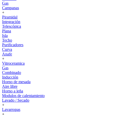
Gas
Campanas
+
Piramidal
Integración
Telescópica
Plana
Isla
Techo
Purificadores
Curva
Anafe
+
Vitroceramica
Gas
Combinado
Inducción
Horno de mesada
Aire libre
Horno a leña
Modulos de calentamiento
Lavado / Secado
+
Lavarropas
+