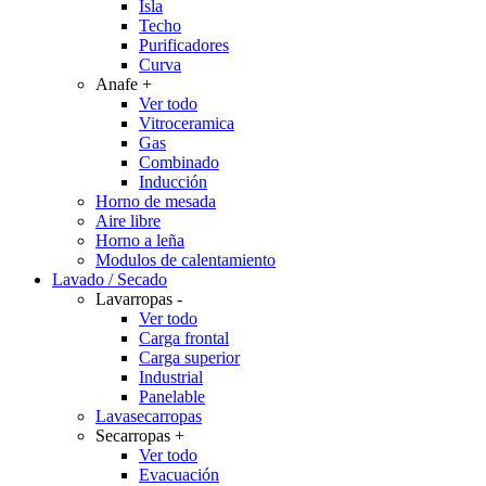
Isla
Techo
Purificadores
Curva
Anafe
+
Ver todo
Vitroceramica
Gas
Combinado
Inducción
Horno de mesada
Aire libre
Horno a leña
Modulos de calentamiento
Lavado / Secado
Lavarropas
-
Ver todo
Carga frontal
Carga superior
Industrial
Panelable
Lavasecarropas
Secarropas
+
Ver todo
Evacuación