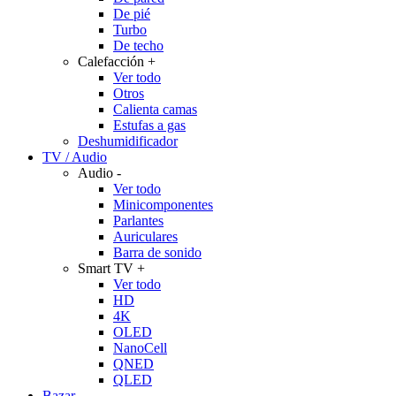
De pié
Turbo
De techo
Calefacción
+
Ver todo
Otros
Calienta camas
Estufas a gas
Deshumidificador
TV / Audio
Audio
-
Ver todo
Minicomponentes
Parlantes
Auriculares
Barra de sonido
Smart TV
+
Ver todo
HD
4K
OLED
NanoCell
QNED
QLED
Bazar