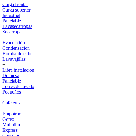
Carga frontal
Carga superior
Industrial
Panelable
Lavasecarropas
Secarropas
+
Evacuación
Condensacion
Bomba de calor
Lavavajillas
+
Libre instalacion
De mesa
Panelable
Torres de lavado
Pequeños
+
Cafeteras
+
Empotrar
Goteo
Molinillo
Express
Capsulas