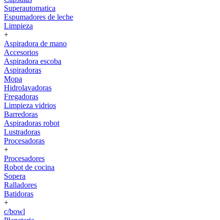
Superautomatica
Espumadores de leche
Limpieza
+
Aspiradora de mano
Accesorios
Aspiradora escoba
Aspiradoras
Mopa
Hidrolavadoras
Fregadoras
Limpieza vidrios
Barredoras
Aspiradoras robot
Lustradoras
Procesadoras
+
Procesadores
Robot de cocina
Sopera
Ralladores
Batidoras
+
c/bowl