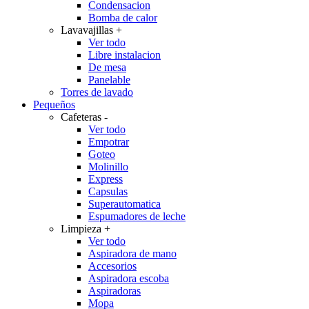
Condensacion
Bomba de calor
Lavavajillas
+
Ver todo
Libre instalacion
De mesa
Panelable
Torres de lavado
Pequeños
Cafeteras
-
Ver todo
Empotrar
Goteo
Molinillo
Express
Capsulas
Superautomatica
Espumadores de leche
Limpieza
+
Ver todo
Aspiradora de mano
Accesorios
Aspiradora escoba
Aspiradoras
Mopa