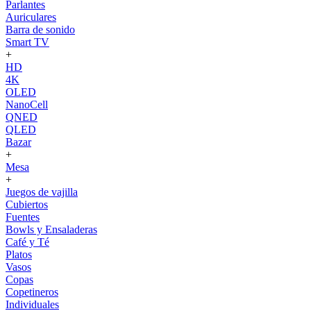
Parlantes
Auriculares
Barra de sonido
Smart TV
+
HD
4K
OLED
NanoCell
QNED
QLED
Bazar
+
Mesa
+
Juegos de vajilla
Cubiertos
Fuentes
Bowls y Ensaladeras
Café y Té
Platos
Vasos
Copas
Copetineros
Individuales