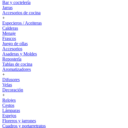
Bar y coctelería
Jarras
Accesorios de cocina
+
Especieros / Aceiteras
Calderas
Menaje
Frascos
Juego de ollas
Accesorios
Asaderas y Moldes
Repostería
Tablas de cocina
Aromatizadores
+
Difusores
Velas
Decoración
+
Relojes
Cestos
Lámparas
Espejos
Floreros y jarrones
Cuadros y portarretratos