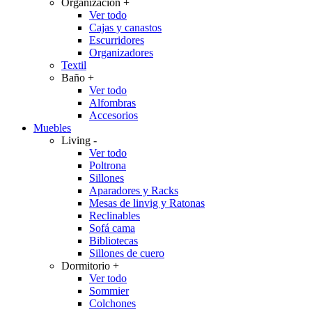
Organización
+
Ver todo
Cajas y canastos
Escurridores
Organizadores
Textil
Baño
+
Ver todo
Alfombras
Accesorios
Muebles
Living
-
Ver todo
Poltrona
Sillones
Aparadores y Racks
Mesas de linvig y Ratonas
Reclinables
Sofá cama
Bibliotecas
Sillones de cuero
Dormitorio
+
Ver todo
Sommier
Colchones