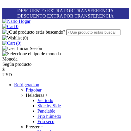
DESCUENTO EXTRA POR TRANSFERENCIA
DESCUENTO EXTRA POR TRANSFERENCIA
0
(
0
)
(0)
Iniciar Sesión
Moneda
Según producto
$
USD
Refrigeracion
Frigobar
Heladeras
+
Ver todo
Side by Side
Panelable
Frio húmedo
Frío seco
Freezer
+