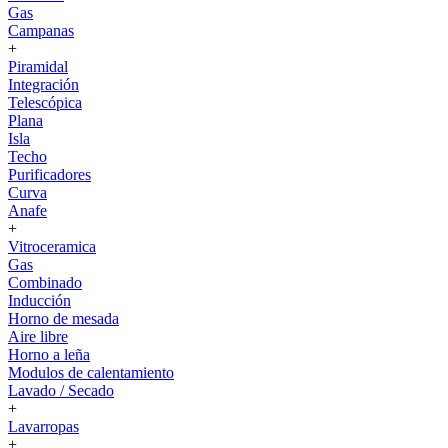
Gas
Campanas
+
Piramidal
Integración
Telescópica
Plana
Isla
Techo
Purificadores
Curva
Anafe
+
Vitroceramica
Gas
Combinado
Inducción
Horno de mesada
Aire libre
Horno a leña
Modulos de calentamiento
Lavado / Secado
+
Lavarropas
+