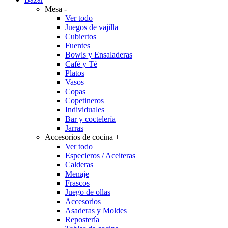
Mesa
-
Ver todo
Juegos de vajilla
Cubiertos
Fuentes
Bowls y Ensaladeras
Café y Té
Platos
Vasos
Copas
Copetineros
Individuales
Bar y coctelería
Jarras
Accesorios de cocina
+
Ver todo
Especieros / Aceiteras
Calderas
Menaje
Frascos
Juego de ollas
Accesorios
Asaderas y Moldes
Repostería