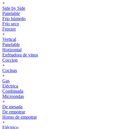
+
Side by Side
Panelable
Frio húmedo
Frío seco
Freezer
+
Vertical
Panelable
Horizontal
Enfriadora de vinos
Coccion
+
Cocinas
+
Gas
Eléctrica
Combinada
Microondas
+
De mesada
De empotrar
Horno de empotrar
+
Eléctrico