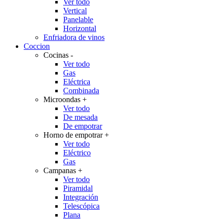
Ver todo
Vertical
Panelable
Horizontal
Enfriadora de vinos
Coccion
Cocinas
-
Ver todo
Gas
Eléctrica
Combinada
Microondas
+
Ver todo
De mesada
De empotrar
Horno de empotrar
+
Ver todo
Eléctrico
Gas
Campanas
+
Ver todo
Piramidal
Integración
Telescópica
Plana