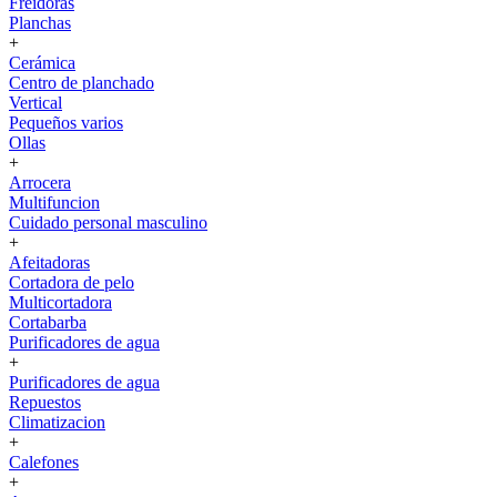
Freidoras
Planchas
+
Cerámica
Centro de planchado
Vertical
Pequeños varios
Ollas
+
Arrocera
Multifuncion
Cuidado personal masculino
+
Afeitadoras
Cortadora de pelo
Multicortadora
Cortabarba
Purificadores de agua
+
Purificadores de agua
Repuestos
Climatizacion
+
Calefones
+