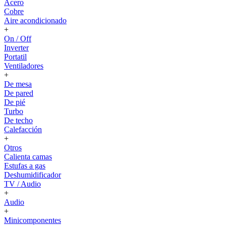
Acero
Cobre
Aire acondicionado
+
On / Off
Inverter
Portatil
Ventiladores
+
De mesa
De pared
De pié
Turbo
De techo
Calefacción
+
Otros
Calienta camas
Estufas a gas
Deshumidificador
TV / Audio
+
Audio
+
Minicomponentes