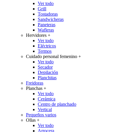
Ver todo
Grill
Tostadoras
Sandwicheras
Paneteras
Wafleras
Hervidores
+
Ver todo
Eléctricos
Termos
Cuidado personal femenino
+
Ver todo
Secador
Depilación
Planchitas
Freidoras
Planchas
+
Ver todo
Cerámica
Centro de planchado
Vertical
Pequeños varios
Ollas
+
Ver todo
Arrocera