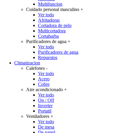
Multifuncion
Cuidado personal masculino
+
Ver todo
Afeitadoras
Cortadora de pelo
Multicortadora
Cortabarba
Purificadores de agua
+
Ver todo
Purificadores de agua
Repuestos
Climatizacion
Calefones
-
Ver todo
Acero
Cobre
Aire acondicionado
+
Ver todo
On / Off
Inverter
Portatil
Ventiladores
+
Ver todo
De mesa
De pared