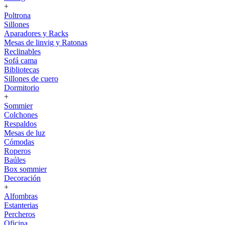
+
Poltrona
Sillones
Aparadores y Racks
Mesas de linvig y Ratonas
Reclinables
Sofá cama
Bibliotecas
Sillones de cuero
Dormitorio
+
Sommier
Colchones
Respaldos
Mesas de luz
Cómodas
Roperos
Baúles
Box sommier
Decoración
+
Alfombras
Estanterias
Percheros
Oficina