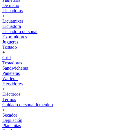
Planetaria
De mano
Licuadoras
+
Licuamixer
Licuadora
Licuadora personal
Exprimidores
Jugueras
Tostado
+
Grill
Tostadoras
Sandwicheras
Paneteras
Wafleras
Hervidores
+
Eléctricos
Termos
Cuidado personal femenino
+
Secador
Depilación
Planchitas