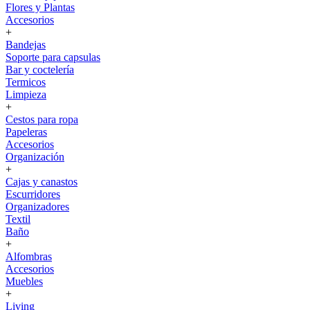
Flores y Plantas
Accesorios
+
Bandejas
Soporte para capsulas
Bar y coctelería
Termicos
Limpieza
+
Cestos para ropa
Papeleras
Accesorios
Organización
+
Cajas y canastos
Escurridores
Organizadores
Textil
Baño
+
Alfombras
Accesorios
Muebles
+
Living