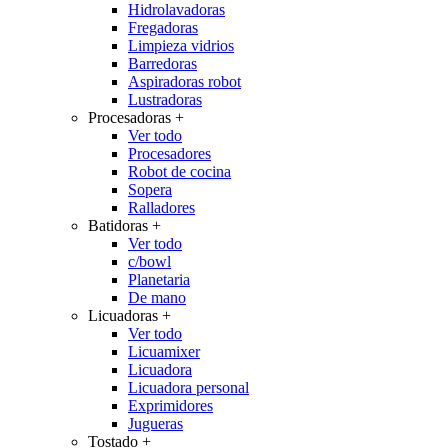
Hidrolavadoras
Fregadoras
Limpieza vidrios
Barredoras
Aspiradoras robot
Lustradoras
Procesadoras
+
Ver todo
Procesadores
Robot de cocina
Sopera
Ralladores
Batidoras
+
Ver todo
c/bowl
Planetaria
De mano
Licuadoras
+
Ver todo
Licuamixer
Licuadora
Licuadora personal
Exprimidores
Jugueras
Tostado
+