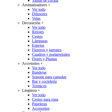
Tablas de cocina
Aromatizadores
+
Ver todo
Difusores
Velas
Decoración
+
Ver todo
Relojes
Cestos
Lámparas
Espejos
Floreros y jarrones
Cuadros y portarretratos
Flores y Plantas
Accesorios
+
Ver todo
Bandejas
Soporte para capsulas
Bar y coctelería
Termicos
Limpieza
+
Ver todo
Cestos para ropa
Papeleras
Accesorios