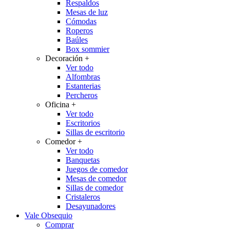
Respaldos
Mesas de luz
Cómodas
Roperos
Baúles
Box sommier
Decoración
+
Ver todo
Alfombras
Estanterias
Percheros
Oficina
+
Ver todo
Escritorios
Sillas de escritorio
Comedor
+
Ver todo
Banquetas
Juegos de comedor
Mesas de comedor
Sillas de comedor
Cristaleros
Desayunadores
Vale Obsequio
Comprar