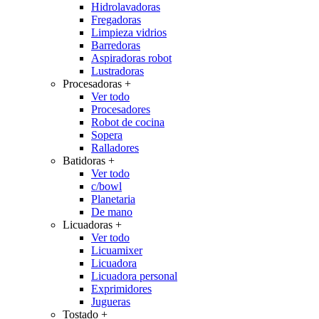
Hidrolavadoras
Fregadoras
Limpieza vidrios
Barredoras
Aspiradoras robot
Lustradoras
Procesadoras
+
Ver todo
Procesadores
Robot de cocina
Sopera
Ralladores
Batidoras
+
Ver todo
c/bowl
Planetaria
De mano
Licuadoras
+
Ver todo
Licuamixer
Licuadora
Licuadora personal
Exprimidores
Jugueras
Tostado
+