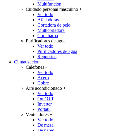
Multifuncion
Cuidado personal masculino
+
Ver todo
Afeitadoras
Cortadora de pelo
Multicortadora
Cortabarba
Purificadores de agua
+
Ver todo
Purificadores de agua
Repuestos
Climatizacion
Calefones
-
Ver todo
Acero
Cobre
Aire acondicionado
+
Ver todo
On / Off
Inverter
Portatil
Ventiladores
+
Ver todo
De mesa
De pared