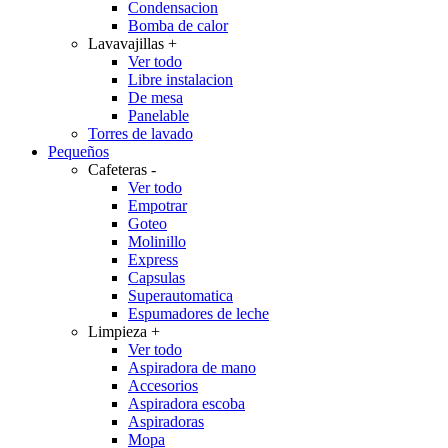
Condensacion
Bomba de calor
Lavavajillas
+
Ver todo
Libre instalacion
De mesa
Panelable
Torres de lavado
Pequeños
Cafeteras
-
Ver todo
Empotrar
Goteo
Molinillo
Express
Capsulas
Superautomatica
Espumadores de leche
Limpieza
+
Ver todo
Aspiradora de mano
Accesorios
Aspiradora escoba
Aspiradoras
Mopa