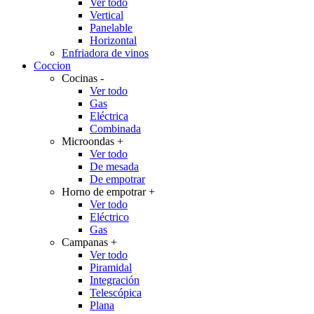
Ver todo
Vertical
Panelable
Horizontal
Enfriadora de vinos
Coccion
Cocinas
-
Ver todo
Gas
Eléctrica
Combinada
Microondas
+
Ver todo
De mesada
De empotrar
Horno de empotrar
+
Ver todo
Eléctrico
Gas
Campanas
+
Ver todo
Piramidal
Integración
Telescópica
Plana