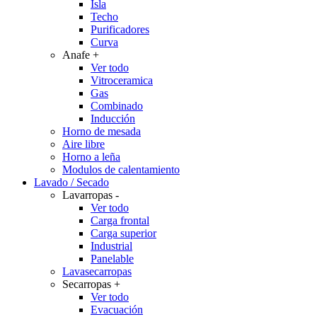
Isla
Techo
Purificadores
Curva
Anafe
+
Ver todo
Vitroceramica
Gas
Combinado
Inducción
Horno de mesada
Aire libre
Horno a leña
Modulos de calentamiento
Lavado / Secado
Lavarropas
-
Ver todo
Carga frontal
Carga superior
Industrial
Panelable
Lavasecarropas
Secarropas
+
Ver todo
Evacuación