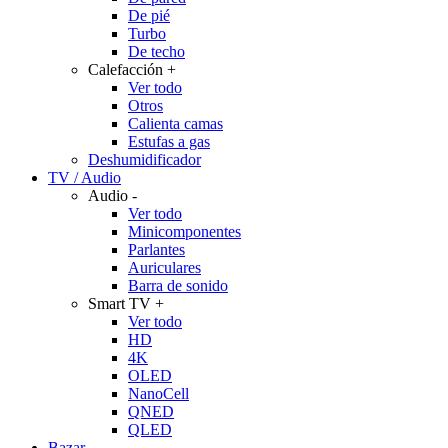
De pié
Turbo
De techo
Calefacción
+
Ver todo
Otros
Calienta camas
Estufas a gas
Deshumidificador
TV / Audio
Audio
-
Ver todo
Minicomponentes
Parlantes
Auriculares
Barra de sonido
Smart TV
+
Ver todo
HD
4K
OLED
NanoCell
QNED
QLED
Bazar