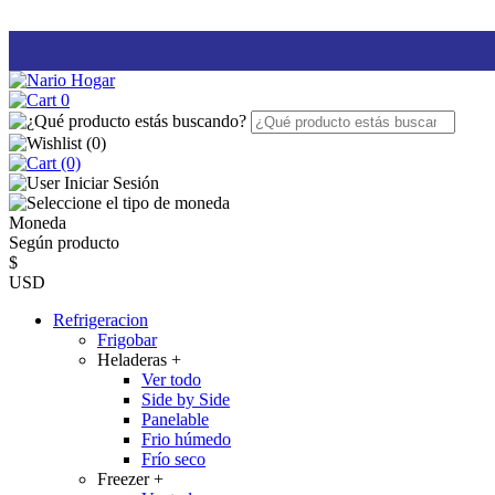
0
(
0
)
(0)
Iniciar Sesión
Moneda
Según producto
$
USD
Refrigeracion
Frigobar
Heladeras
+
Ver todo
Side by Side
Panelable
Frio húmedo
Frío seco
Freezer
+