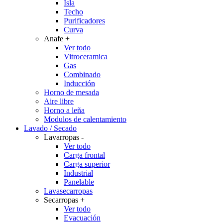
Isla
Techo
Purificadores
Curva
Anafe
+
Ver todo
Vitroceramica
Gas
Combinado
Inducción
Horno de mesada
Aire libre
Horno a leña
Modulos de calentamiento
Lavado / Secado
Lavarropas
-
Ver todo
Carga frontal
Carga superior
Industrial
Panelable
Lavasecarropas
Secarropas
+
Ver todo
Evacuación