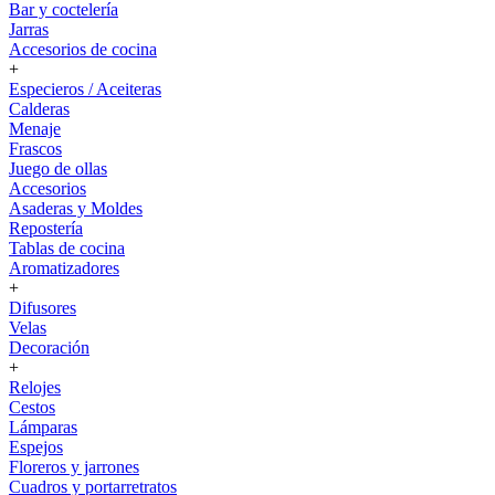
Bar y coctelería
Jarras
Accesorios de cocina
+
Especieros / Aceiteras
Calderas
Menaje
Frascos
Juego de ollas
Accesorios
Asaderas y Moldes
Repostería
Tablas de cocina
Aromatizadores
+
Difusores
Velas
Decoración
+
Relojes
Cestos
Lámparas
Espejos
Floreros y jarrones
Cuadros y portarretratos