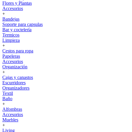
Flores y Plantas
Accesorios
+
Bandejas
Soporte para capsulas
Bar y coctelería
Termicos
Limpieza
+
Cestos para ropa
Papeleras
Accesorios
Organización
+
Cajas y canastos
Escurridores
Organizadores
Textil
Baño
+
Alfombras
Accesorios
Muebles
+
Living