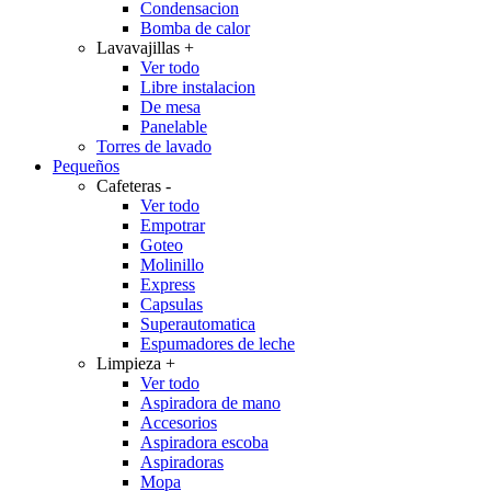
Condensacion
Bomba de calor
Lavavajillas
+
Ver todo
Libre instalacion
De mesa
Panelable
Torres de lavado
Pequeños
Cafeteras
-
Ver todo
Empotrar
Goteo
Molinillo
Express
Capsulas
Superautomatica
Espumadores de leche
Limpieza
+
Ver todo
Aspiradora de mano
Accesorios
Aspiradora escoba
Aspiradoras
Mopa