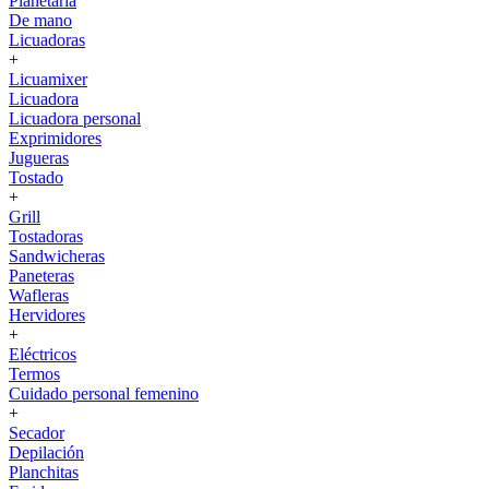
Planetaria
De mano
Licuadoras
+
Licuamixer
Licuadora
Licuadora personal
Exprimidores
Jugueras
Tostado
+
Grill
Tostadoras
Sandwicheras
Paneteras
Wafleras
Hervidores
+
Eléctricos
Termos
Cuidado personal femenino
+
Secador
Depilación
Planchitas