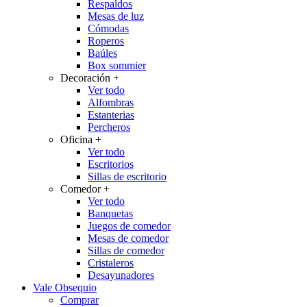
Respaldos
Mesas de luz
Cómodas
Roperos
Baúles
Box sommier
Decoración
+
Ver todo
Alfombras
Estanterias
Percheros
Oficina
+
Ver todo
Escritorios
Sillas de escritorio
Comedor
+
Ver todo
Banquetas
Juegos de comedor
Mesas de comedor
Sillas de comedor
Cristaleros
Desayunadores
Vale Obsequio
Comprar