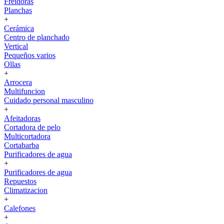
Freidoras
Planchas
+
Cerámica
Centro de planchado
Vertical
Pequeños varios
Ollas
+
Arrocera
Multifuncion
Cuidado personal masculino
+
Afeitadoras
Cortadora de pelo
Multicortadora
Cortabarba
Purificadores de agua
+
Purificadores de agua
Repuestos
Climatizacion
+
Calefones
+