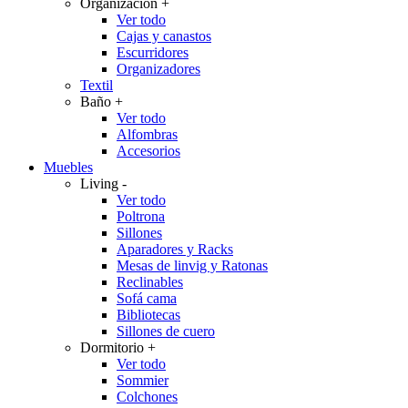
Organización
+
Ver todo
Cajas y canastos
Escurridores
Organizadores
Textil
Baño
+
Ver todo
Alfombras
Accesorios
Muebles
Living
-
Ver todo
Poltrona
Sillones
Aparadores y Racks
Mesas de linvig y Ratonas
Reclinables
Sofá cama
Bibliotecas
Sillones de cuero
Dormitorio
+
Ver todo
Sommier
Colchones