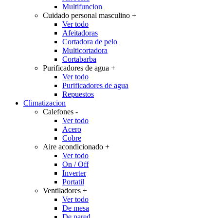
Multifuncion
Cuidado personal masculino
+
Ver todo
Afeitadoras
Cortadora de pelo
Multicortadora
Cortabarba
Purificadores de agua
+
Ver todo
Purificadores de agua
Repuestos
Climatizacion
Calefones
-
Ver todo
Acero
Cobre
Aire acondicionado
+
Ver todo
On / Off
Inverter
Portatil
Ventiladores
+
Ver todo
De mesa
De pared