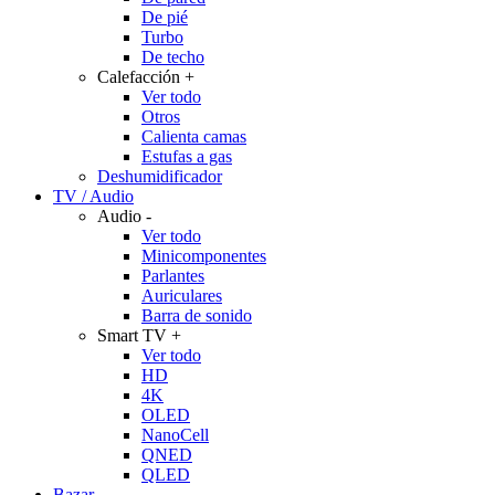
De pié
Turbo
De techo
Calefacción
+
Ver todo
Otros
Calienta camas
Estufas a gas
Deshumidificador
TV / Audio
Audio
-
Ver todo
Minicomponentes
Parlantes
Auriculares
Barra de sonido
Smart TV
+
Ver todo
HD
4K
OLED
NanoCell
QNED
QLED
Bazar