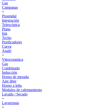
Gas
Campanas
+
Piramidal
Integración
Telescópica
Plana
Isla
Techo
Purificadores
Curva
Anafe
+
Vitroceramica
Gas
Combinado
Inducción
Horno de mesada
Aire libre
Horno a leña
Modulos de calentamiento
Lavado / Secado
+
Lavarropas
+