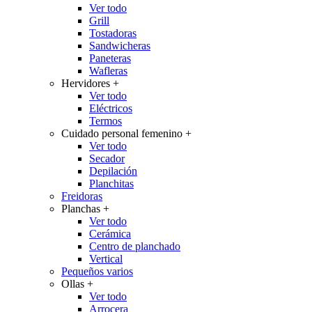
Ver todo
Grill
Tostadoras
Sandwicheras
Paneteras
Wafleras
Hervidores
+
Ver todo
Eléctricos
Termos
Cuidado personal femenino
+
Ver todo
Secador
Depilación
Planchitas
Freidoras
Planchas
+
Ver todo
Cerámica
Centro de planchado
Vertical
Pequeños varios
Ollas
+
Ver todo
Arrocera