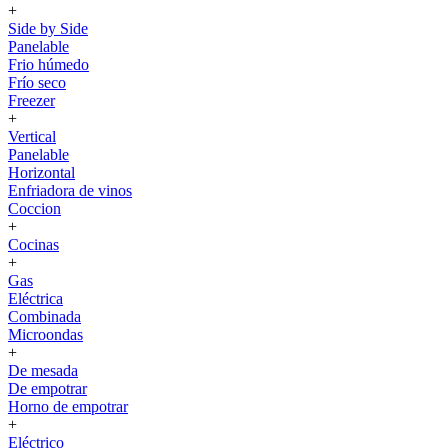
+
Side by Side
Panelable
Frio húmedo
Frío seco
Freezer
+
Vertical
Panelable
Horizontal
Enfriadora de vinos
Coccion
+
Cocinas
+
Gas
Eléctrica
Combinada
Microondas
+
De mesada
De empotrar
Horno de empotrar
+
Eléctrico