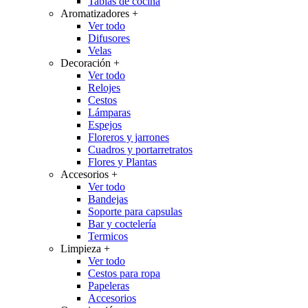
Tablas de cocina
Aromatizadores
+
Ver todo
Difusores
Velas
Decoración
+
Ver todo
Relojes
Cestos
Lámparas
Espejos
Floreros y jarrones
Cuadros y portarretratos
Flores y Plantas
Accesorios
+
Ver todo
Bandejas
Soporte para capsulas
Bar y coctelería
Termicos
Limpieza
+
Ver todo
Cestos para ropa
Papeleras
Accesorios