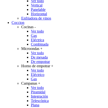
Ver todo
Vertical
Panelable
Horizontal
Enfriadora de vinos
Coccion
Cocinas
-
Ver todo
Gas
Eléctrica
Combinada
Microondas
+
Ver todo
De mesada
De empotrar
Horno de empotrar
+
Ver todo
Eléctrico
Gas
Campanas
+
Ver todo
Piramidal
Integración
Telescópica
Plana