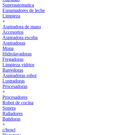
Superautomatica
Espumadores de leche
Limpieza
+
Aspiradora de mano
Accesorios
Aspiradora escoba
Aspiradoras
Mopa
Hidrolavadoras
Fregadoras
Limpieza vidrios
Barredoras
Aspiradoras robot
Lustradoras
Procesadoras
+
Procesadores
Robot de cocina
Sopera
Ralladores
Batidoras
+
c/bowl