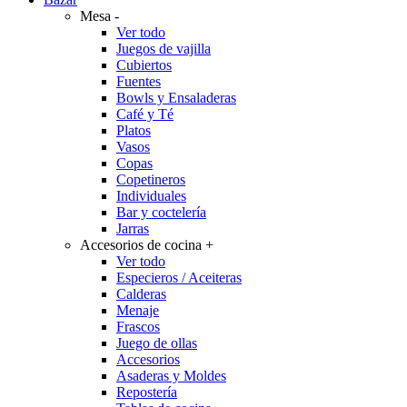
Mesa
-
Ver todo
Juegos de vajilla
Cubiertos
Fuentes
Bowls y Ensaladeras
Café y Té
Platos
Vasos
Copas
Copetineros
Individuales
Bar y coctelería
Jarras
Accesorios de cocina
+
Ver todo
Especieros / Aceiteras
Calderas
Menaje
Frascos
Juego de ollas
Accesorios
Asaderas y Moldes
Repostería