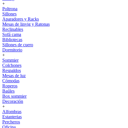
+
Poltrona
Sillones
Aparadores y Racks
Mesas de linvig y Ratonas
Reclinables
Sofá cama
Bibliotecas
Sillones de cuero
Dormitorio
+
Sommier
Colchones
Respaldos
Mesas de luz
Cómodas
Roperos
Baúles
Box sommier
Decoración
+
Alfombras
Estanterias
Percheros
Oficina