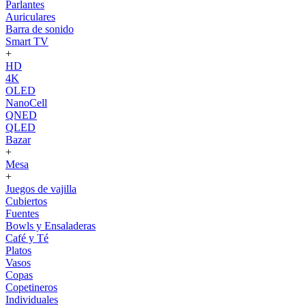
Parlantes
Auriculares
Barra de sonido
Smart TV
+
HD
4K
OLED
NanoCell
QNED
QLED
Bazar
+
Mesa
+
Juegos de vajilla
Cubiertos
Fuentes
Bowls y Ensaladeras
Café y Té
Platos
Vasos
Copas
Copetineros
Individuales