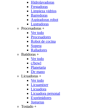
Hidrolavadoras
Fregadoras
Limpieza vidrios
Barredoras
Aspiradoras robot
Lustradoras
Procesadoras
+
Ver todo
Procesadores
Robot de cocina
Sopera
Ralladores
Batidoras
+
Ver todo
c/bowl
Planetaria
De mano
Licuadoras
+
Ver todo
Licuamixer
Licuadora
Licuadora personal
Exprimidores
Jugueras
Tostado
+