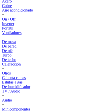
Acero
Cobre
Aire acondicionado
+
On / Off
Inverter
Portatil
Ventiladores
+
De mesa
De pared
De pié
Turbo
De techo
Calefacción
+
Otros
Calienta camas
Estufas a gas
Deshumidificador
TV / Audio
+
Audio
+
Minicomponentes