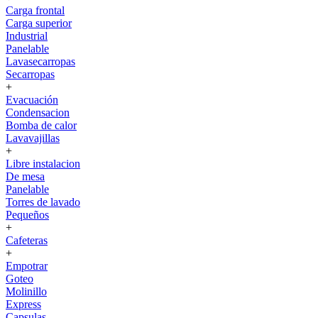
Carga frontal
Carga superior
Industrial
Panelable
Lavasecarropas
Secarropas
+
Evacuación
Condensacion
Bomba de calor
Lavavajillas
+
Libre instalacion
De mesa
Panelable
Torres de lavado
Pequeños
+
Cafeteras
+
Empotrar
Goteo
Molinillo
Express
Capsulas