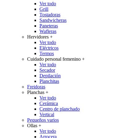
Ver todo
Grill
Tostadoras
Sandwicheras
Paneteras
Wafleras
Hervidores
+
Ver todo
Eléctricos
Termos
Cuidado personal femenino
+
Ver todo
Secador
Depilación
Planchitas
Freidoras
Planchas
+
Ver todo
Cerámica
Centro de planchado
Vertical
Pequeños varios
Ollas
+
Ver todo
Arrocera