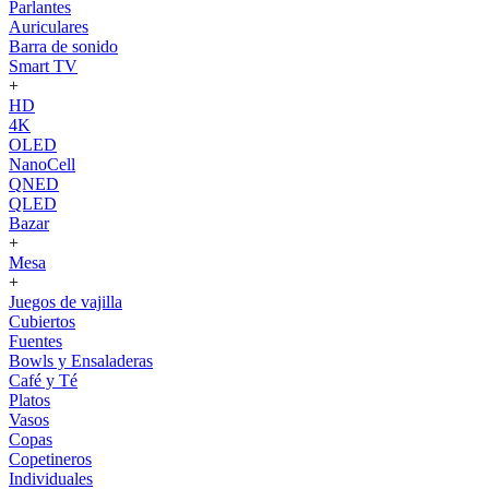
Parlantes
Auriculares
Barra de sonido
Smart TV
+
HD
4K
OLED
NanoCell
QNED
QLED
Bazar
+
Mesa
+
Juegos de vajilla
Cubiertos
Fuentes
Bowls y Ensaladeras
Café y Té
Platos
Vasos
Copas
Copetineros
Individuales