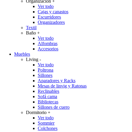
Organización
+
Ver todo
Cajas y canastos
Escurridores
Organizadores
Textil
Baño
+
Ver todo
Alfombras
Accesorios
Muebles
Living
-
Ver todo
Poltrona
Sillones
Aparadores y Racks
Mesas de linvig y Ratonas
Reclinables
Sofá cama
Bibliotecas
Sillones de cuero
Dormitorio
+
Ver todo
Sommier
Colchones