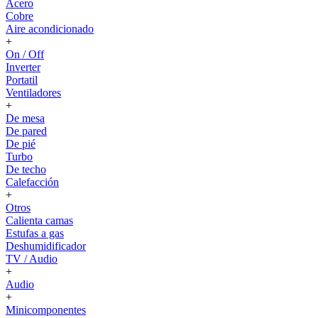
Acero
Cobre
Aire acondicionado
+
On / Off
Inverter
Portatil
Ventiladores
+
De mesa
De pared
De pié
Turbo
De techo
Calefacción
+
Otros
Calienta camas
Estufas a gas
Deshumidificador
TV / Audio
+
Audio
+
Minicomponentes