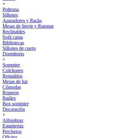
+
Poltrona
Sillones
Aparadores y Racks
Mesas de linvig y Ratonas
Reclinables
Sofá cama
Bibliotecas
Sillones de cuero
Dormitorio
+
Sommier
Colchones
Respaldos
Mesas de luz
Cómodas
Roperos
Baúles
Box sommier
Decoración
+
Alfombras
Estanterias
Percheros
Oficina