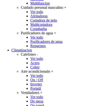
Multifuncion
Cuidado personal masculino
+
Ver todo
Afeitadoras
Cortadora de pelo
Multicortadora
Cortabarba
Purificadores de agua
+
Ver todo
Purificadores de agua
Repuestos
Climatizacion
Calefones
-
Ver todo
Acero
Cobre
Aire acondicionado
+
Ver todo
On / Off
Inverter
Portatil
Ventiladores
+
Ver todo
De mesa
De pared