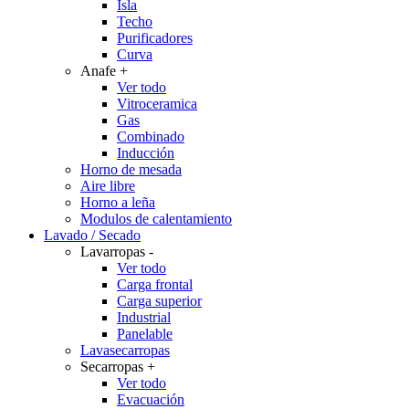
Isla
Techo
Purificadores
Curva
Anafe
+
Ver todo
Vitroceramica
Gas
Combinado
Inducción
Horno de mesada
Aire libre
Horno a leña
Modulos de calentamiento
Lavado / Secado
Lavarropas
-
Ver todo
Carga frontal
Carga superior
Industrial
Panelable
Lavasecarropas
Secarropas
+
Ver todo
Evacuación