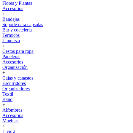
Flores y Plantas
Accesorios
+
Bandejas
Soporte para capsulas
Bar y coctelería
Termicos
Limpieza
+
Cestos para ropa
Papeleras
Accesorios
Organización
+
Cajas y canastos
Escurridores
Organizadores
Textil
Baño
+
Alfombras
Accesorios
Muebles
+
Living