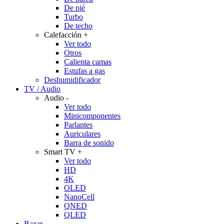
De pié
Turbo
De techo
Calefacción
+
Ver todo
Otros
Calienta camas
Estufas a gas
Deshumidificador
TV / Audio
Audio
-
Ver todo
Minicomponentes
Parlantes
Auriculares
Barra de sonido
Smart TV
+
Ver todo
HD
4K
OLED
NanoCell
QNED
QLED
Bazar