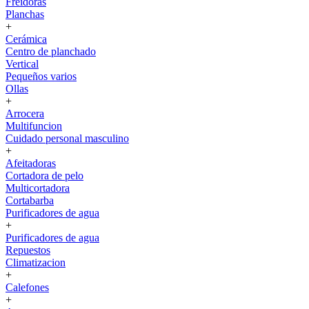
Freidoras
Planchas
+
Cerámica
Centro de planchado
Vertical
Pequeños varios
Ollas
+
Arrocera
Multifuncion
Cuidado personal masculino
+
Afeitadoras
Cortadora de pelo
Multicortadora
Cortabarba
Purificadores de agua
+
Purificadores de agua
Repuestos
Climatizacion
+
Calefones
+