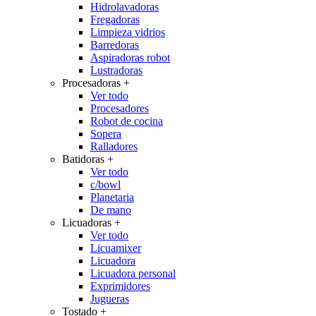
Hidrolavadoras
Fregadoras
Limpieza vidrios
Barredoras
Aspiradoras robot
Lustradoras
Procesadoras
+
Ver todo
Procesadores
Robot de cocina
Sopera
Ralladores
Batidoras
+
Ver todo
c/bowl
Planetaria
De mano
Licuadoras
+
Ver todo
Licuamixer
Licuadora
Licuadora personal
Exprimidores
Jugueras
Tostado
+