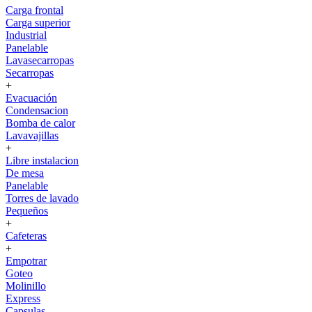
Carga frontal
Carga superior
Industrial
Panelable
Lavasecarropas
Secarropas
+
Evacuación
Condensacion
Bomba de calor
Lavavajillas
+
Libre instalacion
De mesa
Panelable
Torres de lavado
Pequeños
+
Cafeteras
+
Empotrar
Goteo
Molinillo
Express
Capsulas