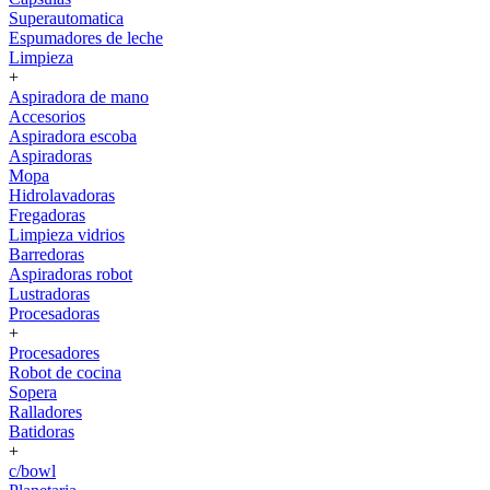
Superautomatica
Espumadores de leche
Limpieza
+
Aspiradora de mano
Accesorios
Aspiradora escoba
Aspiradoras
Mopa
Hidrolavadoras
Fregadoras
Limpieza vidrios
Barredoras
Aspiradoras robot
Lustradoras
Procesadoras
+
Procesadores
Robot de cocina
Sopera
Ralladores
Batidoras
+
c/bowl