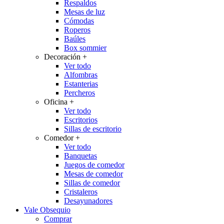
Respaldos
Mesas de luz
Cómodas
Roperos
Baúles
Box sommier
Decoración
+
Ver todo
Alfombras
Estanterias
Percheros
Oficina
+
Ver todo
Escritorios
Sillas de escritorio
Comedor
+
Ver todo
Banquetas
Juegos de comedor
Mesas de comedor
Sillas de comedor
Cristaleros
Desayunadores
Vale Obsequio
Comprar