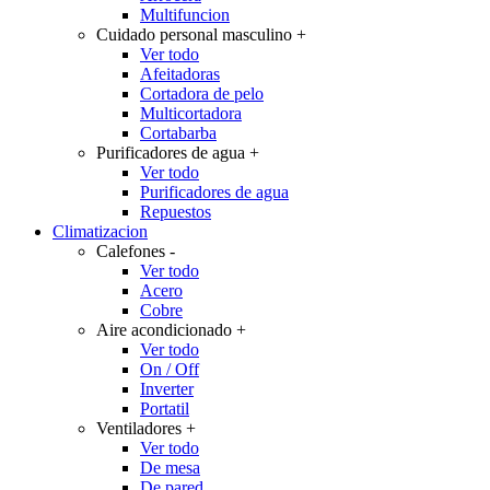
Multifuncion
Cuidado personal masculino
+
Ver todo
Afeitadoras
Cortadora de pelo
Multicortadora
Cortabarba
Purificadores de agua
+
Ver todo
Purificadores de agua
Repuestos
Climatizacion
Calefones
-
Ver todo
Acero
Cobre
Aire acondicionado
+
Ver todo
On / Off
Inverter
Portatil
Ventiladores
+
Ver todo
De mesa
De pared