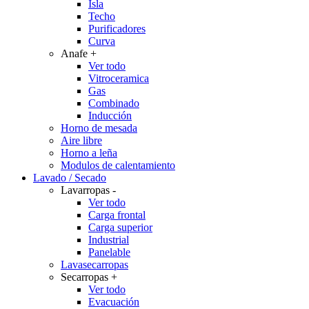
Isla
Techo
Purificadores
Curva
Anafe
+
Ver todo
Vitroceramica
Gas
Combinado
Inducción
Horno de mesada
Aire libre
Horno a leña
Modulos de calentamiento
Lavado / Secado
Lavarropas
-
Ver todo
Carga frontal
Carga superior
Industrial
Panelable
Lavasecarropas
Secarropas
+
Ver todo
Evacuación