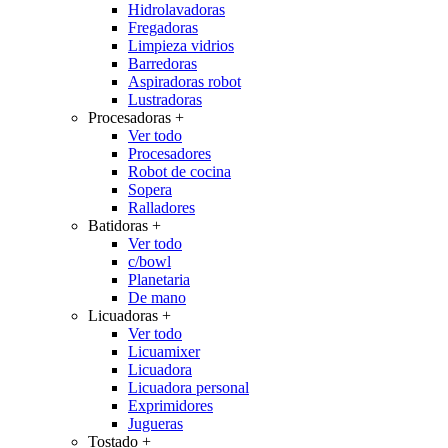
Hidrolavadoras
Fregadoras
Limpieza vidrios
Barredoras
Aspiradoras robot
Lustradoras
Procesadoras
+
Ver todo
Procesadores
Robot de cocina
Sopera
Ralladores
Batidoras
+
Ver todo
c/bowl
Planetaria
De mano
Licuadoras
+
Ver todo
Licuamixer
Licuadora
Licuadora personal
Exprimidores
Jugueras
Tostado
+