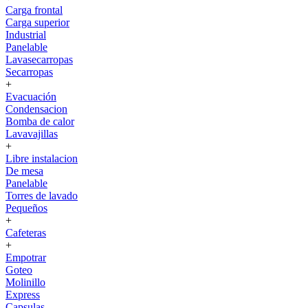
Carga frontal
Carga superior
Industrial
Panelable
Lavasecarropas
Secarropas
+
Evacuación
Condensacion
Bomba de calor
Lavavajillas
+
Libre instalacion
De mesa
Panelable
Torres de lavado
Pequeños
+
Cafeteras
+
Empotrar
Goteo
Molinillo
Express
Capsulas