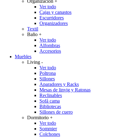
Organización
+
Ver todo
Cajas y canastos
Escurridores
Organizadores
Textil
Baño
+
Ver todo
Alfombras
Accesorios
Muebles
Living
-
Ver todo
Poltrona
Sillones
Aparadores y Racks
Mesas de linvig y Ratonas
Reclinables
Sofá cama
Bibliotecas
Sillones de cuero
Dormitorio
+
Ver todo
Sommier
Colchones