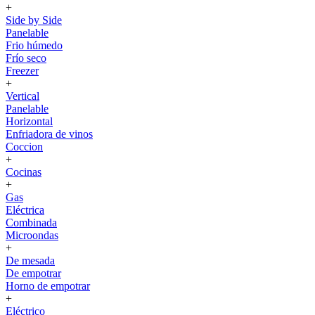
+
Side by Side
Panelable
Frio húmedo
Frío seco
Freezer
+
Vertical
Panelable
Horizontal
Enfriadora de vinos
Coccion
+
Cocinas
+
Gas
Eléctrica
Combinada
Microondas
+
De mesada
De empotrar
Horno de empotrar
+
Eléctrico