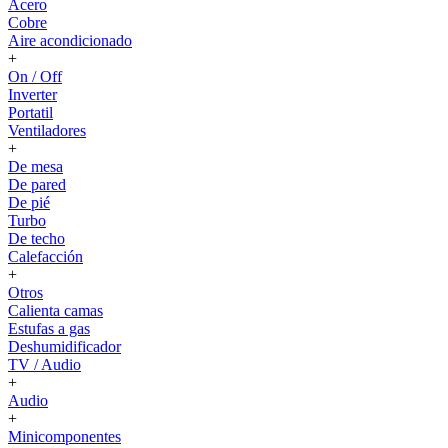
Acero
Cobre
Aire acondicionado
+
On / Off
Inverter
Portatil
Ventiladores
+
De mesa
De pared
De pié
Turbo
De techo
Calefacción
+
Otros
Calienta camas
Estufas a gas
Deshumidificador
TV / Audio
+
Audio
+
Minicomponentes