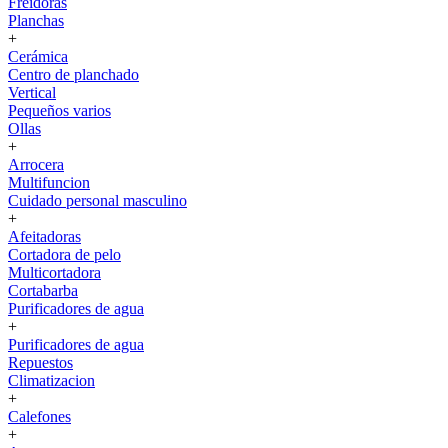
Freidoras
Planchas
+
Cerámica
Centro de planchado
Vertical
Pequeños varios
Ollas
+
Arrocera
Multifuncion
Cuidado personal masculino
+
Afeitadoras
Cortadora de pelo
Multicortadora
Cortabarba
Purificadores de agua
+
Purificadores de agua
Repuestos
Climatizacion
+
Calefones
+