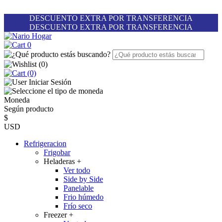
DESCUENTO EXTRA POR TRANSFERENCIA
DESCUENTO EXTRA POR TRANSFERENCIA
0
(
0
)
(0)
Iniciar Sesión
Moneda
Según producto
$
USD
Refrigeracion
Frigobar
Heladeras
+
Ver todo
Side by Side
Panelable
Frio húmedo
Frío seco
Freezer
+