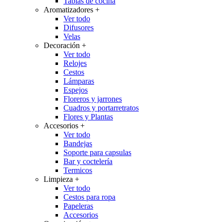
Tablas de cocina
Aromatizadores
+
Ver todo
Difusores
Velas
Decoración
+
Ver todo
Relojes
Cestos
Lámparas
Espejos
Floreros y jarrones
Cuadros y portarretratos
Flores y Plantas
Accesorios
+
Ver todo
Bandejas
Soporte para capsulas
Bar y coctelería
Termicos
Limpieza
+
Ver todo
Cestos para ropa
Papeleras
Accesorios