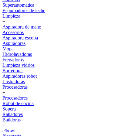
Superautomatica
Espumadores de leche
Limpieza
+
Aspiradora de mano
Accesorios
Aspiradora escoba
Aspiradoras
Mopa
Hidrolavadoras
Fregadoras
Limpieza vidrios
Barredoras
Aspiradoras robot
Lustradoras
Procesadoras
+
Procesadores
Robot de cocina
Sopera
Ralladores
Batidoras
+
c/bowl