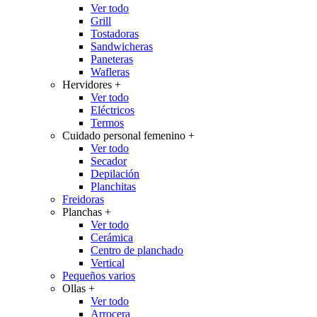
Ver todo
Grill
Tostadoras
Sandwicheras
Paneteras
Wafleras
Hervidores
+
Ver todo
Eléctricos
Termos
Cuidado personal femenino
+
Ver todo
Secador
Depilación
Planchitas
Freidoras
Planchas
+
Ver todo
Cerámica
Centro de planchado
Vertical
Pequeños varios
Ollas
+
Ver todo
Arrocera