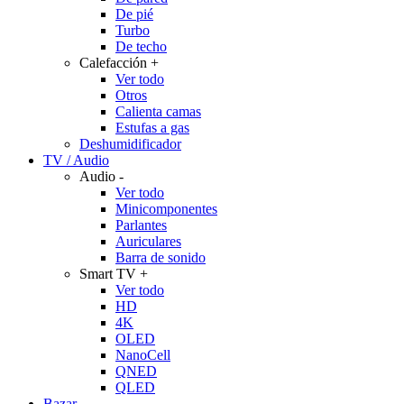
De pié
Turbo
De techo
Calefacción
+
Ver todo
Otros
Calienta camas
Estufas a gas
Deshumidificador
TV / Audio
Audio
-
Ver todo
Minicomponentes
Parlantes
Auriculares
Barra de sonido
Smart TV
+
Ver todo
HD
4K
OLED
NanoCell
QNED
QLED
Bazar