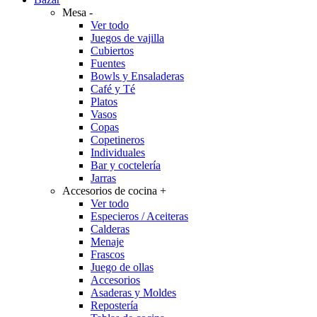
Mesa
-
Ver todo
Juegos de vajilla
Cubiertos
Fuentes
Bowls y Ensaladeras
Café y Té
Platos
Vasos
Copas
Copetineros
Individuales
Bar y coctelería
Jarras
Accesorios de cocina
+
Ver todo
Especieros / Aceiteras
Calderas
Menaje
Frascos
Juego de ollas
Accesorios
Asaderas y Moldes
Repostería