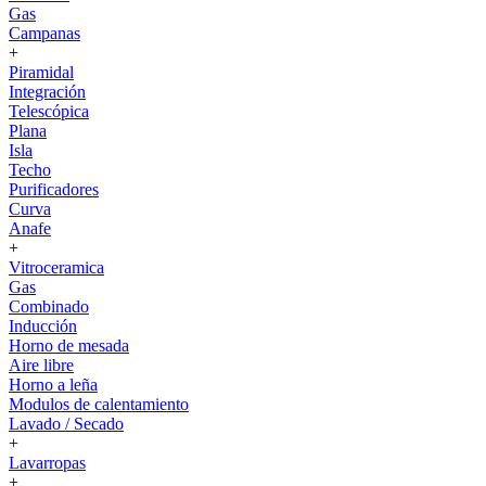
Gas
Campanas
+
Piramidal
Integración
Telescópica
Plana
Isla
Techo
Purificadores
Curva
Anafe
+
Vitroceramica
Gas
Combinado
Inducción
Horno de mesada
Aire libre
Horno a leña
Modulos de calentamiento
Lavado / Secado
+
Lavarropas
+