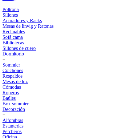
+
Poltrona
Sillones
Aparadores y Racks
Mesas de linvig y Ratonas
Reclinables
Sofá cama
Bibliotecas
Sillones de cuero
Dormitorio
+
Sommier
Colchones
Respaldos
Mesas de luz
Cómodas
Roperos
Baúles
Box sommier
Decoración
+
Alfombras
Estanterias
Percheros
Oficina