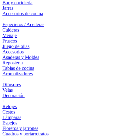
Bar y coctelería
Jarras
Accesorios de cocina
+
Especieros / Aceiteras
Calderas
Menaje
Frascos
Juego de ollas
Accesorios
Asaderas y Moldes
Repostería
Tablas de cocina
Aromatizadores
+
Difusores
Velas
Decoración
+
Relojes
Cestos
Lámparas
Espejos
Floreros y jarrones
Cuadros y portarretratos