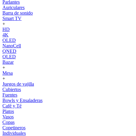
Parlantes
Auriculares
Barra de sonido
Smart TV
+
HD
4K
OLED
NanoCell
QNED
QLED
Bazar
+
Mesa
+
Juegos de vajilla
Cubiertos
Fuentes
Bowls y Ensaladeras
Café y Té
Platos
Vasos
Copas
Copetineros
Individuales