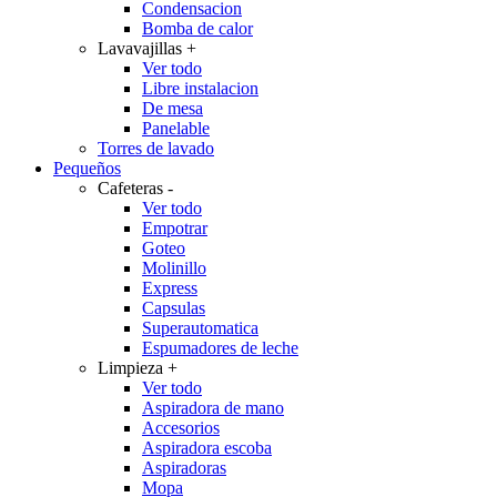
Condensacion
Bomba de calor
Lavavajillas
+
Ver todo
Libre instalacion
De mesa
Panelable
Torres de lavado
Pequeños
Cafeteras
-
Ver todo
Empotrar
Goteo
Molinillo
Express
Capsulas
Superautomatica
Espumadores de leche
Limpieza
+
Ver todo
Aspiradora de mano
Accesorios
Aspiradora escoba
Aspiradoras
Mopa