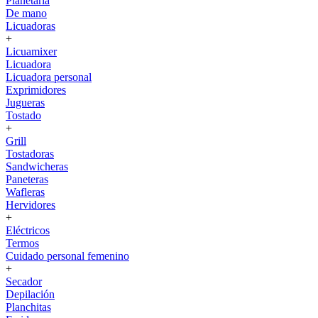
Planetaria
De mano
Licuadoras
+
Licuamixer
Licuadora
Licuadora personal
Exprimidores
Jugueras
Tostado
+
Grill
Tostadoras
Sandwicheras
Paneteras
Wafleras
Hervidores
+
Eléctricos
Termos
Cuidado personal femenino
+
Secador
Depilación
Planchitas