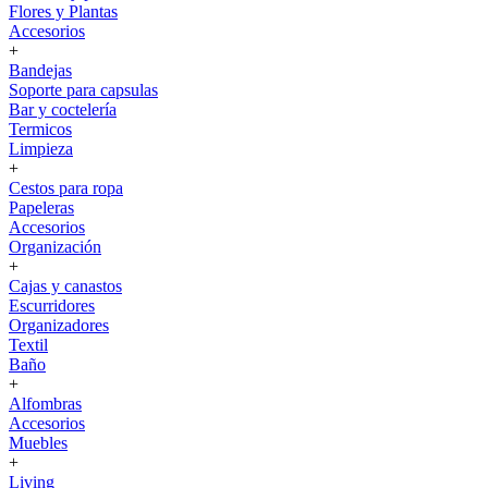
Flores y Plantas
Accesorios
+
Bandejas
Soporte para capsulas
Bar y coctelería
Termicos
Limpieza
+
Cestos para ropa
Papeleras
Accesorios
Organización
+
Cajas y canastos
Escurridores
Organizadores
Textil
Baño
+
Alfombras
Accesorios
Muebles
+
Living