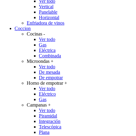
Ver todo
Vertical
Panelable
Horizontal
Enfriadora de vinos
Coccion
Cocinas
-
Ver todo
Gas
Eléctrica
Combinada
Microondas
+
Ver todo
De mesada
De empotrar
Horno de empotrar
+
Ver todo
Eléctrico
Gas
Campanas
+
Ver todo
Piramidal
Integración
Telescópica
Plana