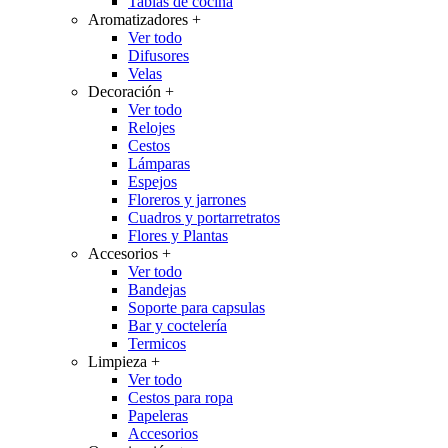
Tablas de cocina
Aromatizadores
+
Ver todo
Difusores
Velas
Decoración
+
Ver todo
Relojes
Cestos
Lámparas
Espejos
Floreros y jarrones
Cuadros y portarretratos
Flores y Plantas
Accesorios
+
Ver todo
Bandejas
Soporte para capsulas
Bar y coctelería
Termicos
Limpieza
+
Ver todo
Cestos para ropa
Papeleras
Accesorios