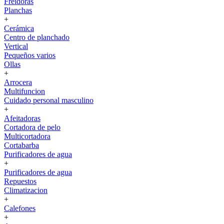
Freidoras
Planchas
+
Cerámica
Centro de planchado
Vertical
Pequeños varios
Ollas
+
Arrocera
Multifuncion
Cuidado personal masculino
+
Afeitadoras
Cortadora de pelo
Multicortadora
Cortabarba
Purificadores de agua
+
Purificadores de agua
Repuestos
Climatizacion
+
Calefones
+