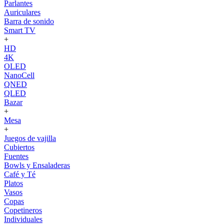
Parlantes
Auriculares
Barra de sonido
Smart TV
+
HD
4K
OLED
NanoCell
QNED
QLED
Bazar
+
Mesa
+
Juegos de vajilla
Cubiertos
Fuentes
Bowls y Ensaladeras
Café y Té
Platos
Vasos
Copas
Copetineros
Individuales