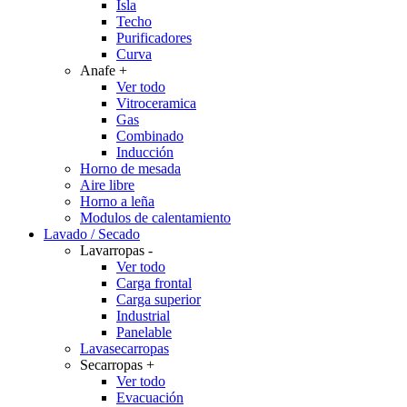
Isla
Techo
Purificadores
Curva
Anafe
+
Ver todo
Vitroceramica
Gas
Combinado
Inducción
Horno de mesada
Aire libre
Horno a leña
Modulos de calentamiento
Lavado / Secado
Lavarropas
-
Ver todo
Carga frontal
Carga superior
Industrial
Panelable
Lavasecarropas
Secarropas
+
Ver todo
Evacuación