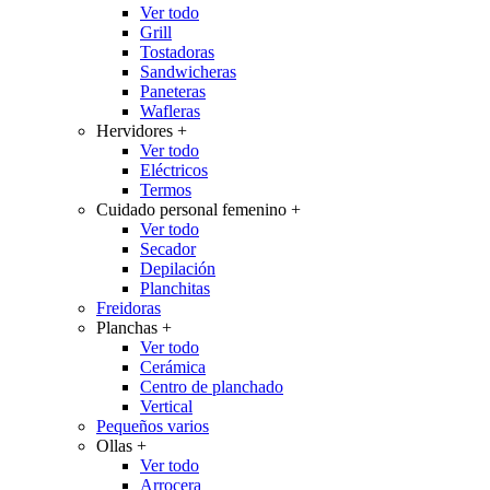
Ver todo
Grill
Tostadoras
Sandwicheras
Paneteras
Wafleras
Hervidores
+
Ver todo
Eléctricos
Termos
Cuidado personal femenino
+
Ver todo
Secador
Depilación
Planchitas
Freidoras
Planchas
+
Ver todo
Cerámica
Centro de planchado
Vertical
Pequeños varios
Ollas
+
Ver todo
Arrocera