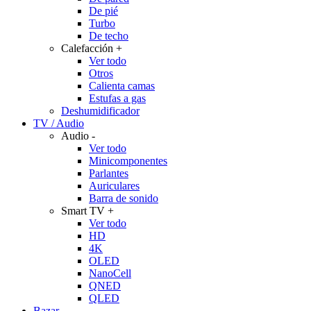
De pié
Turbo
De techo
Calefacción
+
Ver todo
Otros
Calienta camas
Estufas a gas
Deshumidificador
TV / Audio
Audio
-
Ver todo
Minicomponentes
Parlantes
Auriculares
Barra de sonido
Smart TV
+
Ver todo
HD
4K
OLED
NanoCell
QNED
QLED
Bazar