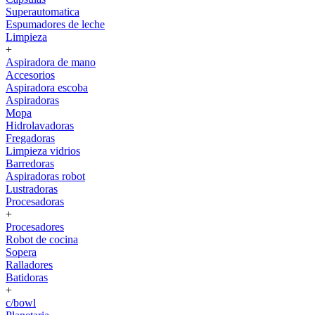
Superautomatica
Espumadores de leche
Limpieza
+
Aspiradora de mano
Accesorios
Aspiradora escoba
Aspiradoras
Mopa
Hidrolavadoras
Fregadoras
Limpieza vidrios
Barredoras
Aspiradoras robot
Lustradoras
Procesadoras
+
Procesadores
Robot de cocina
Sopera
Ralladores
Batidoras
+
c/bowl