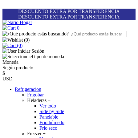
DESCUENTO EXTRA POR TRANSFERENCIA
DESCUENTO EXTRA POR TRANSFERENCIA
0
(
0
)
(0)
Iniciar Sesión
Moneda
Según producto
$
USD
Refrigeracion
Frigobar
Heladeras
+
Ver todo
Side by Side
Panelable
Frio húmedo
Frío seco
Freezer
+