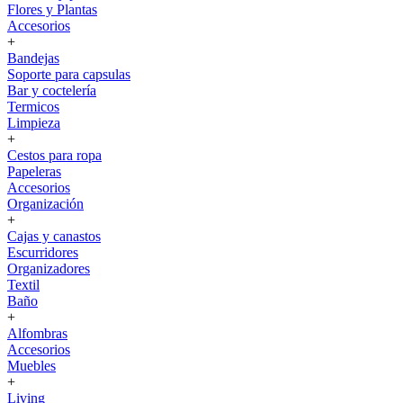
Flores y Plantas
Accesorios
+
Bandejas
Soporte para capsulas
Bar y coctelería
Termicos
Limpieza
+
Cestos para ropa
Papeleras
Accesorios
Organización
+
Cajas y canastos
Escurridores
Organizadores
Textil
Baño
+
Alfombras
Accesorios
Muebles
+
Living