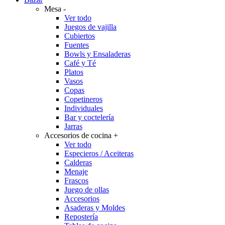
Mesa
-
Ver todo
Juegos de vajilla
Cubiertos
Fuentes
Bowls y Ensaladeras
Café y Té
Platos
Vasos
Copas
Copetineros
Individuales
Bar y coctelería
Jarras
Accesorios de cocina
+
Ver todo
Especieros / Aceiteras
Calderas
Menaje
Frascos
Juego de ollas
Accesorios
Asaderas y Moldes
Repostería