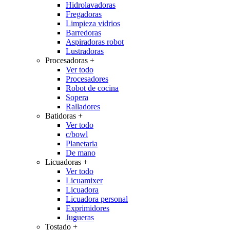
Hidrolavadoras
Fregadoras
Limpieza vidrios
Barredoras
Aspiradoras robot
Lustradoras
Procesadoras
+
Ver todo
Procesadores
Robot de cocina
Sopera
Ralladores
Batidoras
+
Ver todo
c/bowl
Planetaria
De mano
Licuadoras
+
Ver todo
Licuamixer
Licuadora
Licuadora personal
Exprimidores
Jugueras
Tostado
+