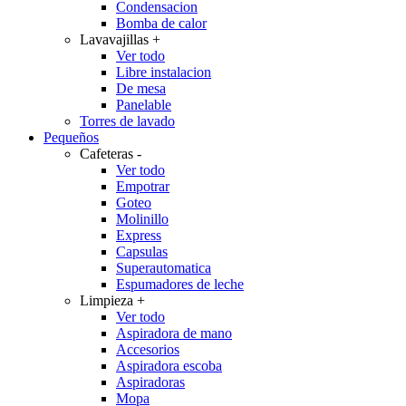
Condensacion
Bomba de calor
Lavavajillas
+
Ver todo
Libre instalacion
De mesa
Panelable
Torres de lavado
Pequeños
Cafeteras
-
Ver todo
Empotrar
Goteo
Molinillo
Express
Capsulas
Superautomatica
Espumadores de leche
Limpieza
+
Ver todo
Aspiradora de mano
Accesorios
Aspiradora escoba
Aspiradoras
Mopa