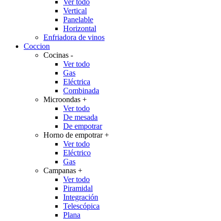
Ver todo
Vertical
Panelable
Horizontal
Enfriadora de vinos
Coccion
Cocinas
-
Ver todo
Gas
Eléctrica
Combinada
Microondas
+
Ver todo
De mesada
De empotrar
Horno de empotrar
+
Ver todo
Eléctrico
Gas
Campanas
+
Ver todo
Piramidal
Integración
Telescópica
Plana