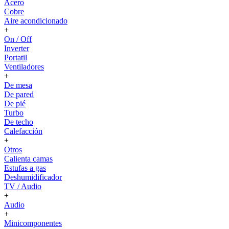
Acero
Cobre
Aire acondicionado
+
On / Off
Inverter
Portatil
Ventiladores
+
De mesa
De pared
De pié
Turbo
De techo
Calefacción
+
Otros
Calienta camas
Estufas a gas
Deshumidificador
TV / Audio
+
Audio
+
Minicomponentes