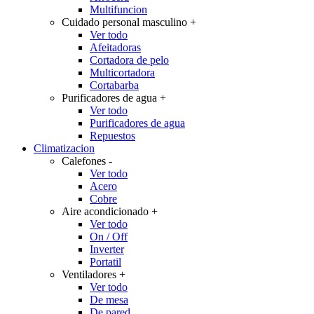
Multifuncion
Cuidado personal masculino
+
Ver todo
Afeitadoras
Cortadora de pelo
Multicortadora
Cortabarba
Purificadores de agua
+
Ver todo
Purificadores de agua
Repuestos
Climatizacion
Calefones
-
Ver todo
Acero
Cobre
Aire acondicionado
+
Ver todo
On / Off
Inverter
Portatil
Ventiladores
+
Ver todo
De mesa
De pared