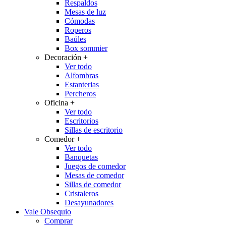
Respaldos
Mesas de luz
Cómodas
Roperos
Baúles
Box sommier
Decoración
+
Ver todo
Alfombras
Estanterias
Percheros
Oficina
+
Ver todo
Escritorios
Sillas de escritorio
Comedor
+
Ver todo
Banquetas
Juegos de comedor
Mesas de comedor
Sillas de comedor
Cristaleros
Desayunadores
Vale Obsequio
Comprar