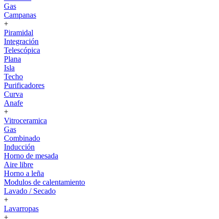
Gas
Campanas
+
Piramidal
Integración
Telescópica
Plana
Isla
Techo
Purificadores
Curva
Anafe
+
Vitroceramica
Gas
Combinado
Inducción
Horno de mesada
Aire libre
Horno a leña
Modulos de calentamiento
Lavado / Secado
+
Lavarropas
+