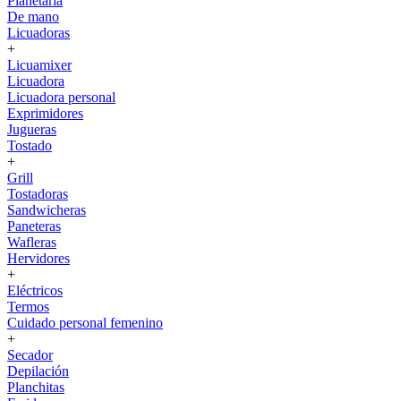
Planetaria
De mano
Licuadoras
+
Licuamixer
Licuadora
Licuadora personal
Exprimidores
Jugueras
Tostado
+
Grill
Tostadoras
Sandwicheras
Paneteras
Wafleras
Hervidores
+
Eléctricos
Termos
Cuidado personal femenino
+
Secador
Depilación
Planchitas