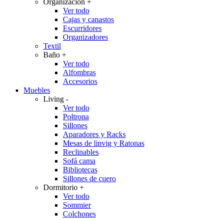
Organización
+
Ver todo
Cajas y canastos
Escurridores
Organizadores
Textil
Baño
+
Ver todo
Alfombras
Accesorios
Muebles
Living
-
Ver todo
Poltrona
Sillones
Aparadores y Racks
Mesas de linvig y Ratonas
Reclinables
Sofá cama
Bibliotecas
Sillones de cuero
Dormitorio
+
Ver todo
Sommier
Colchones