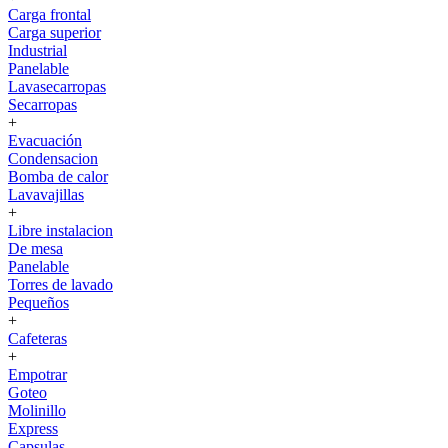
Carga frontal
Carga superior
Industrial
Panelable
Lavasecarropas
Secarropas
+
Evacuación
Condensacion
Bomba de calor
Lavavajillas
+
Libre instalacion
De mesa
Panelable
Torres de lavado
Pequeños
+
Cafeteras
+
Empotrar
Goteo
Molinillo
Express
Capsulas