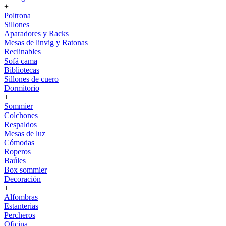
+
Poltrona
Sillones
Aparadores y Racks
Mesas de linvig y Ratonas
Reclinables
Sofá cama
Bibliotecas
Sillones de cuero
Dormitorio
+
Sommier
Colchones
Respaldos
Mesas de luz
Cómodas
Roperos
Baúles
Box sommier
Decoración
+
Alfombras
Estanterias
Percheros
Oficina