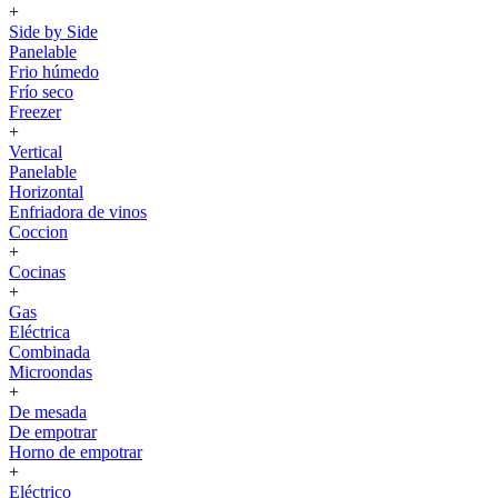
+
Side by Side
Panelable
Frio húmedo
Frío seco
Freezer
+
Vertical
Panelable
Horizontal
Enfriadora de vinos
Coccion
+
Cocinas
+
Gas
Eléctrica
Combinada
Microondas
+
De mesada
De empotrar
Horno de empotrar
+
Eléctrico