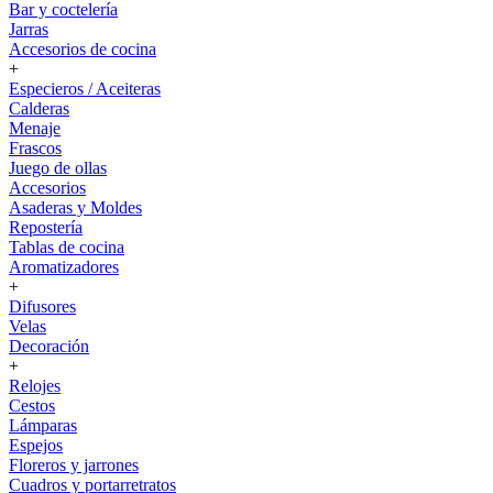
Bar y coctelería
Jarras
Accesorios de cocina
+
Especieros / Aceiteras
Calderas
Menaje
Frascos
Juego de ollas
Accesorios
Asaderas y Moldes
Repostería
Tablas de cocina
Aromatizadores
+
Difusores
Velas
Decoración
+
Relojes
Cestos
Lámparas
Espejos
Floreros y jarrones
Cuadros y portarretratos