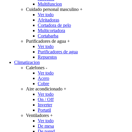
Multifuncion
Cuidado personal masculino
+
Ver todo
Afeitadoras
Cortadora de pelo
Multicortadora
Cortabarba
Purificadores de agua
+
Ver todo
Purificadores de agua
Repuestos
Climatizacion
Calefones
-
Ver todo
Acero
Cobre
Aire acondicionado
+
Ver todo
On / Off
Inverter
Portatil
Ventiladores
+
Ver todo
De mesa
De pared