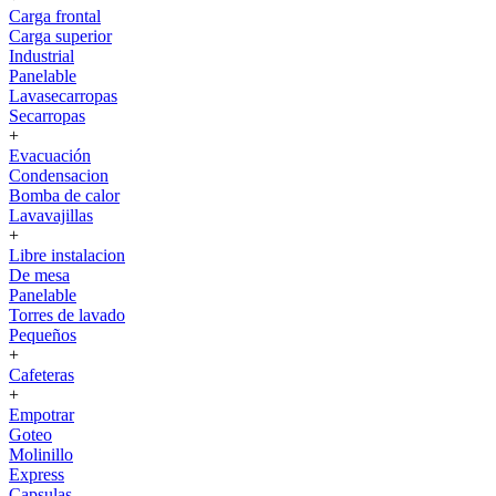
Carga frontal
Carga superior
Industrial
Panelable
Lavasecarropas
Secarropas
+
Evacuación
Condensacion
Bomba de calor
Lavavajillas
+
Libre instalacion
De mesa
Panelable
Torres de lavado
Pequeños
+
Cafeteras
+
Empotrar
Goteo
Molinillo
Express
Capsulas