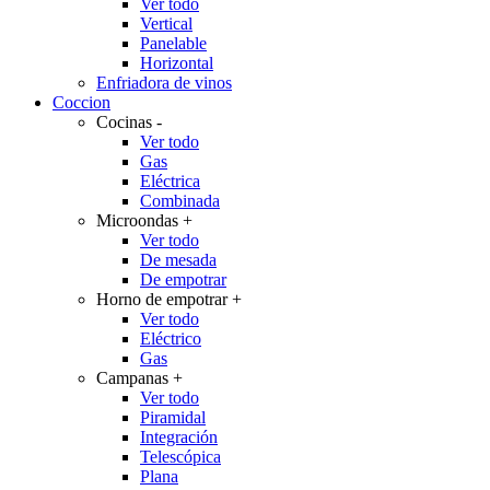
Ver todo
Vertical
Panelable
Horizontal
Enfriadora de vinos
Coccion
Cocinas
-
Ver todo
Gas
Eléctrica
Combinada
Microondas
+
Ver todo
De mesada
De empotrar
Horno de empotrar
+
Ver todo
Eléctrico
Gas
Campanas
+
Ver todo
Piramidal
Integración
Telescópica
Plana