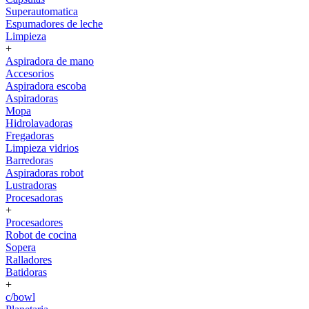
Superautomatica
Espumadores de leche
Limpieza
+
Aspiradora de mano
Accesorios
Aspiradora escoba
Aspiradoras
Mopa
Hidrolavadoras
Fregadoras
Limpieza vidrios
Barredoras
Aspiradoras robot
Lustradoras
Procesadoras
+
Procesadores
Robot de cocina
Sopera
Ralladores
Batidoras
+
c/bowl