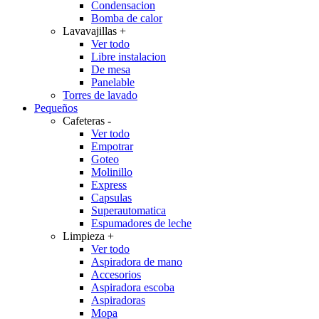
Condensacion
Bomba de calor
Lavavajillas
+
Ver todo
Libre instalacion
De mesa
Panelable
Torres de lavado
Pequeños
Cafeteras
-
Ver todo
Empotrar
Goteo
Molinillo
Express
Capsulas
Superautomatica
Espumadores de leche
Limpieza
+
Ver todo
Aspiradora de mano
Accesorios
Aspiradora escoba
Aspiradoras
Mopa