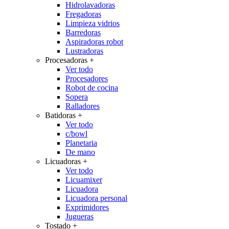
Hidrolavadoras
Fregadoras
Limpieza vidrios
Barredoras
Aspiradoras robot
Lustradoras
Procesadoras
+
Ver todo
Procesadores
Robot de cocina
Sopera
Ralladores
Batidoras
+
Ver todo
c/bowl
Planetaria
De mano
Licuadoras
+
Ver todo
Licuamixer
Licuadora
Licuadora personal
Exprimidores
Jugueras
Tostado
+