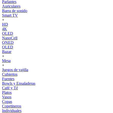
Parlantes
Auriculares
Barra de sonido
Smart TV
+
HD
4K
OLED
NanoCell
QNED
QLED
Bazar
+
Mesa
+
Juegos de vajilla
Cubiertos
Fuentes
Bowls y Ensaladeras
Café y Té
Platos
Vasos
Copas
Copetineros
Individuales