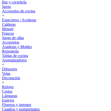
Bar y coctelería
Jarras
Accesorios de cocina
+
Especieros / Aceiteras
Calderas
Menaje
Frascos
Juego de ollas
Accesorios
Asaderas y Moldes
Repostería
Tablas de cocina
Aromatizadores
+
Difusores
Velas
Decoración
+
Relojes
Cestos
Lámparas
Espejos
Floreros y jarrones
Cuadros y portarretratos