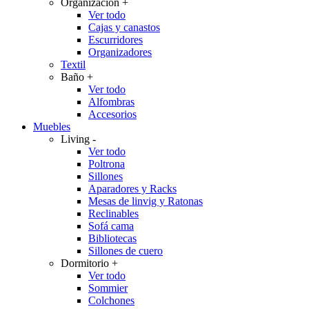
Organización
+
Ver todo
Cajas y canastos
Escurridores
Organizadores
Textil
Baño
+
Ver todo
Alfombras
Accesorios
Muebles
Living
-
Ver todo
Poltrona
Sillones
Aparadores y Racks
Mesas de linvig y Ratonas
Reclinables
Sofá cama
Bibliotecas
Sillones de cuero
Dormitorio
+
Ver todo
Sommier
Colchones