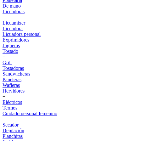
Planetaria
De mano
Licuadoras
+
Licuamixer
Licuadora
Licuadora personal
Exprimidores
Jugueras
Tostado
+
Grill
Tostadoras
Sandwicheras
Paneteras
Wafleras
Hervidores
+
Eléctricos
Termos
Cuidado personal femenino
+
Secador
Depilación
Planchitas