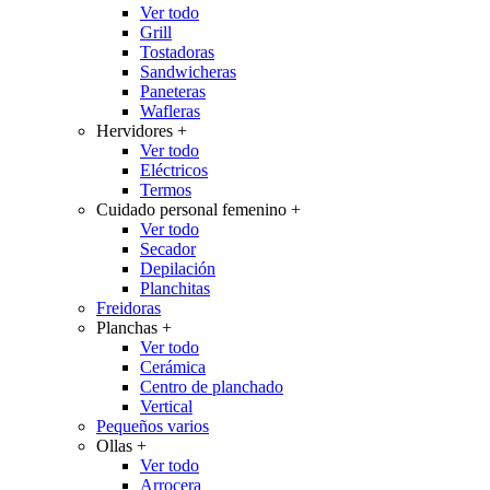
Ver todo
Grill
Tostadoras
Sandwicheras
Paneteras
Wafleras
Hervidores
+
Ver todo
Eléctricos
Termos
Cuidado personal femenino
+
Ver todo
Secador
Depilación
Planchitas
Freidoras
Planchas
+
Ver todo
Cerámica
Centro de planchado
Vertical
Pequeños varios
Ollas
+
Ver todo
Arrocera