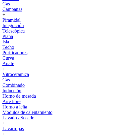
Gas
Campanas
+
Piramidal
Integración
Telescópica
Plana
Isla
Techo
Purificadores
Curva
Anafe
+
Vitroceramica
Gas
Combinado
Inducción
Horno de mesada
Aire libre
Horno a leña
Modulos de calentamiento
Lavado / Secado
+
Lavarropas
+