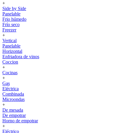
+
Side by Side
Panelable
Frio húmedo
Frío seco
Freezer
+
Vertical
Panelable
Horizontal
Enfriadora de vinos
Coccion
+
Cocinas
+
Gas
Eléctrica
Combinada
Microondas
+
De mesada
De empotrar
Horno de empotrar
+
Eléctrico