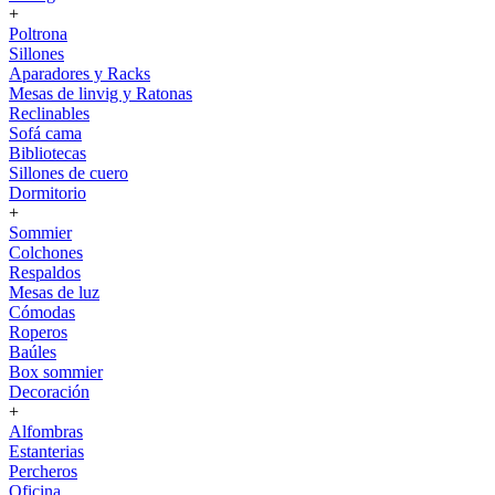
+
Poltrona
Sillones
Aparadores y Racks
Mesas de linvig y Ratonas
Reclinables
Sofá cama
Bibliotecas
Sillones de cuero
Dormitorio
+
Sommier
Colchones
Respaldos
Mesas de luz
Cómodas
Roperos
Baúles
Box sommier
Decoración
+
Alfombras
Estanterias
Percheros
Oficina