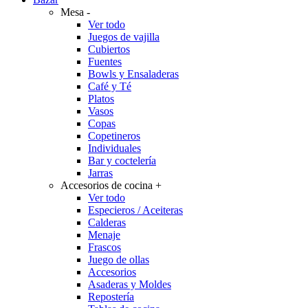
Mesa
-
Ver todo
Juegos de vajilla
Cubiertos
Fuentes
Bowls y Ensaladeras
Café y Té
Platos
Vasos
Copas
Copetineros
Individuales
Bar y coctelería
Jarras
Accesorios de cocina
+
Ver todo
Especieros / Aceiteras
Calderas
Menaje
Frascos
Juego de ollas
Accesorios
Asaderas y Moldes
Repostería