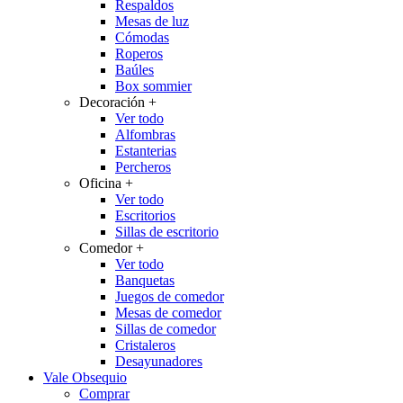
Respaldos
Mesas de luz
Cómodas
Roperos
Baúles
Box sommier
Decoración
+
Ver todo
Alfombras
Estanterias
Percheros
Oficina
+
Ver todo
Escritorios
Sillas de escritorio
Comedor
+
Ver todo
Banquetas
Juegos de comedor
Mesas de comedor
Sillas de comedor
Cristaleros
Desayunadores
Vale Obsequio
Comprar