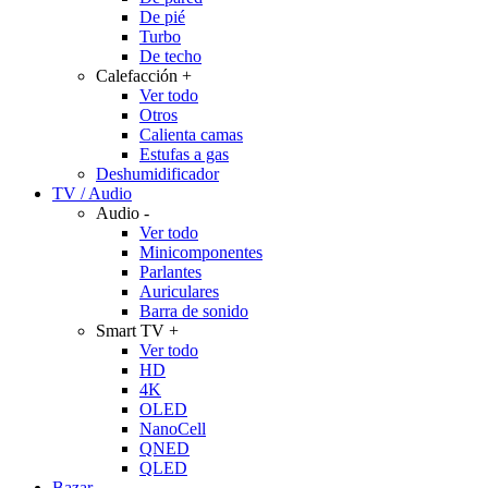
De pié
Turbo
De techo
Calefacción
+
Ver todo
Otros
Calienta camas
Estufas a gas
Deshumidificador
TV / Audio
Audio
-
Ver todo
Minicomponentes
Parlantes
Auriculares
Barra de sonido
Smart TV
+
Ver todo
HD
4K
OLED
NanoCell
QNED
QLED
Bazar