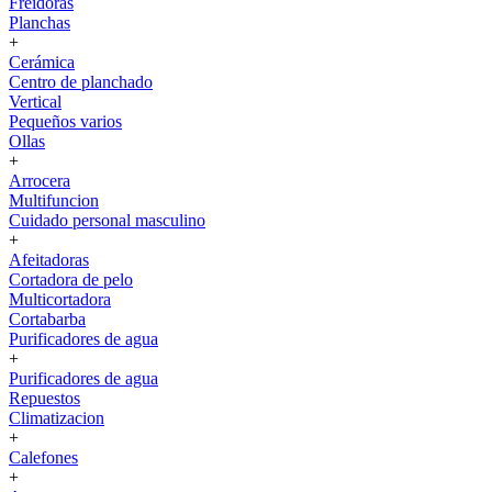
Freidoras
Planchas
+
Cerámica
Centro de planchado
Vertical
Pequeños varios
Ollas
+
Arrocera
Multifuncion
Cuidado personal masculino
+
Afeitadoras
Cortadora de pelo
Multicortadora
Cortabarba
Purificadores de agua
+
Purificadores de agua
Repuestos
Climatizacion
+
Calefones
+