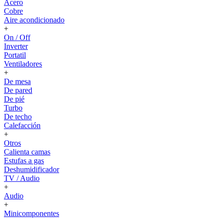
Acero
Cobre
Aire acondicionado
+
On / Off
Inverter
Portatil
Ventiladores
+
De mesa
De pared
De pié
Turbo
De techo
Calefacción
+
Otros
Calienta camas
Estufas a gas
Deshumidificador
TV / Audio
+
Audio
+
Minicomponentes