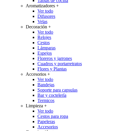
Tablas de cocina
Aromatizadores
+
Ver todo
Difusores
Velas
Decoración
+
Ver todo
Relojes
Cestos
Lámparas
Espejos
Floreros y jarrones
Cuadros y portarretratos
Flores y Plantas
Accesorios
+
Ver todo
Bandejas
Soporte para capsulas
Bar y coctelería
Termicos
Limpieza
+
Ver todo
Cestos para ropa
Papeleras
Accesorios