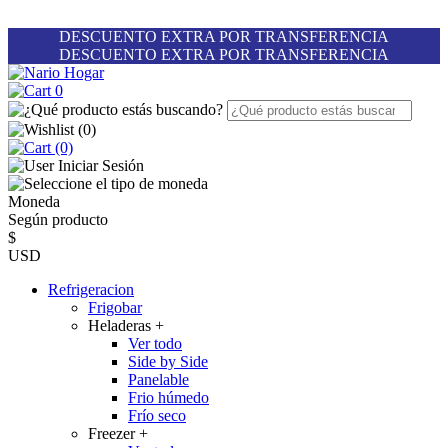
DESCUENTO EXTRA POR TRANSFERENCIA
DESCUENTO EXTRA POR TRANSFERENCIA
0
(
0
)
(0)
Iniciar Sesión
Moneda
Según producto
$
USD
Refrigeracion
Frigobar
Heladeras
+
Ver todo
Side by Side
Panelable
Frio húmedo
Frío seco
Freezer
+