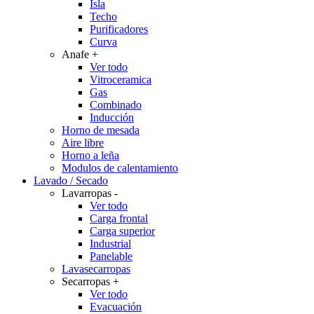
Isla
Techo
Purificadores
Curva
Anafe
+
Ver todo
Vitroceramica
Gas
Combinado
Inducción
Horno de mesada
Aire libre
Horno a leña
Modulos de calentamiento
Lavado / Secado
Lavarropas
-
Ver todo
Carga frontal
Carga superior
Industrial
Panelable
Lavasecarropas
Secarropas
+
Ver todo
Evacuación