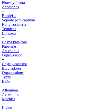
Flores y Plantas
Accesorios
+
Bandejas
Soporte para capsulas
Bar y coctelería
Termicos
Limpieza
+
Cestos para ropa
Papeleras
Accesorios
Organización
+
Cajas y canastos
Escurridores
Organizadores
Textil
Baño
+
Alfombras
Accesorios
Muebles
+
Living