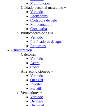
Multifuncion
Cuidado personal masculino
+
Ver todo
Afeitadoras
Cortadora de pelo
Multicortadora
Cortabarba
Purificadores de agua
+
Ver todo
Purificadores de agua
Repuestos
Climatizacion
Calefones
-
Ver todo
Acero
Cobre
Aire acondicionado
+
Ver todo
On / Off
Inverter
Portatil
Ventiladores
+
Ver todo
De mesa
De pared