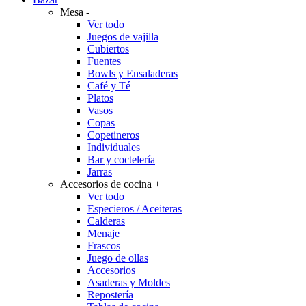
Mesa
-
Ver todo
Juegos de vajilla
Cubiertos
Fuentes
Bowls y Ensaladeras
Café y Té
Platos
Vasos
Copas
Copetineros
Individuales
Bar y coctelería
Jarras
Accesorios de cocina
+
Ver todo
Especieros / Aceiteras
Calderas
Menaje
Frascos
Juego de ollas
Accesorios
Asaderas y Moldes
Repostería