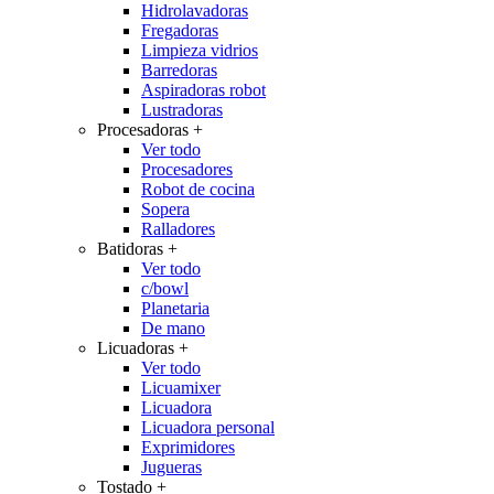
Hidrolavadoras
Fregadoras
Limpieza vidrios
Barredoras
Aspiradoras robot
Lustradoras
Procesadoras
+
Ver todo
Procesadores
Robot de cocina
Sopera
Ralladores
Batidoras
+
Ver todo
c/bowl
Planetaria
De mano
Licuadoras
+
Ver todo
Licuamixer
Licuadora
Licuadora personal
Exprimidores
Jugueras
Tostado
+