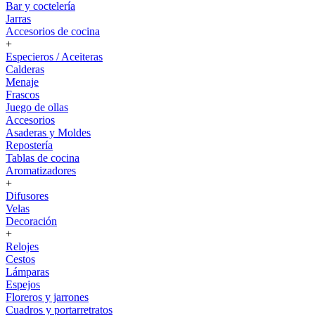
Bar y coctelería
Jarras
Accesorios de cocina
+
Especieros / Aceiteras
Calderas
Menaje
Frascos
Juego de ollas
Accesorios
Asaderas y Moldes
Repostería
Tablas de cocina
Aromatizadores
+
Difusores
Velas
Decoración
+
Relojes
Cestos
Lámparas
Espejos
Floreros y jarrones
Cuadros y portarretratos