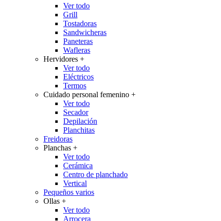
Ver todo
Grill
Tostadoras
Sandwicheras
Paneteras
Wafleras
Hervidores
+
Ver todo
Eléctricos
Termos
Cuidado personal femenino
+
Ver todo
Secador
Depilación
Planchitas
Freidoras
Planchas
+
Ver todo
Cerámica
Centro de planchado
Vertical
Pequeños varios
Ollas
+
Ver todo
Arrocera