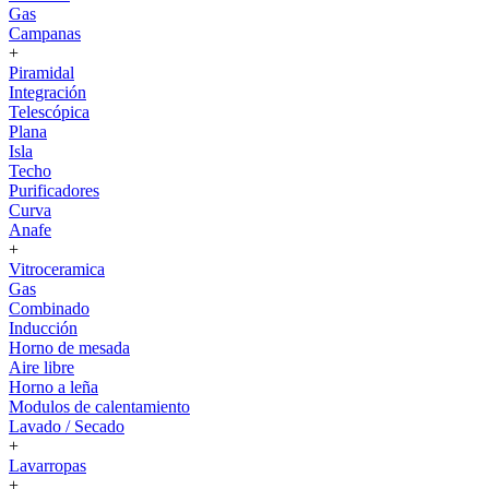
Gas
Campanas
+
Piramidal
Integración
Telescópica
Plana
Isla
Techo
Purificadores
Curva
Anafe
+
Vitroceramica
Gas
Combinado
Inducción
Horno de mesada
Aire libre
Horno a leña
Modulos de calentamiento
Lavado / Secado
+
Lavarropas
+