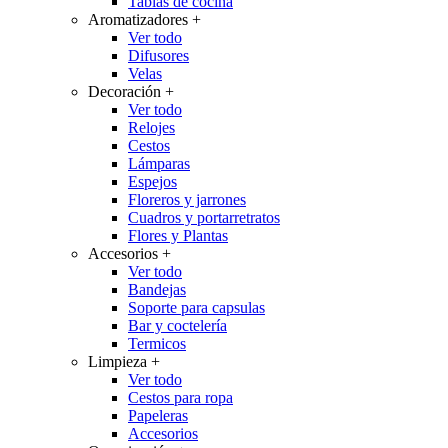
Tablas de cocina
Aromatizadores
+
Ver todo
Difusores
Velas
Decoración
+
Ver todo
Relojes
Cestos
Lámparas
Espejos
Floreros y jarrones
Cuadros y portarretratos
Flores y Plantas
Accesorios
+
Ver todo
Bandejas
Soporte para capsulas
Bar y coctelería
Termicos
Limpieza
+
Ver todo
Cestos para ropa
Papeleras
Accesorios