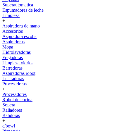
Superautomatica
Espumadores de leche
Limpieza
+
Aspiradora de mano
Accesorios
Aspiradora escoba
Aspiradoras
Mopa
Hidrolavadoras
Fregadoras
Limpieza vidrios
Barredoras
Aspiradoras robot
Lustradoras
Procesadoras
+
Procesadores
Robot de cocina
Sopera
Ralladores
Batidoras
+
c/bowl