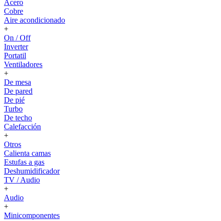
Acero
Cobre
Aire acondicionado
+
On / Off
Inverter
Portatil
Ventiladores
+
De mesa
De pared
De pié
Turbo
De techo
Calefacción
+
Otros
Calienta camas
Estufas a gas
Deshumidificador
TV / Audio
+
Audio
+
Minicomponentes