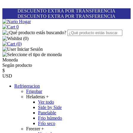
DESCUENTO EXTRA POR TRANSFERENCIA
DESCUENTO EXTRA POR TRANSFERENCIA
0
(
0
)
(0)
Iniciar Sesión
Moneda
Según producto
$
USD
Refrigeracion
Frigobar
Heladeras
+
Ver todo
Side by Side
Panelable
Frio húmedo
Frío seco
Freezer
+