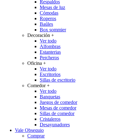
Respaldos
Mesas de luz
Cómodas
Roperos
Baúles
Box sommier
Decoración
+
Ver todo
Alfombras
Estanterias
Percheros
Oficina
+
Ver todo
Escritorios
Sillas de escritorio
Comedor
+
Ver todo
Banquetas
Juegos de comedor
Mesas de comedor
Sillas de comedor
Cristaleros
Desayunadores
Vale Obsequio
Comprar