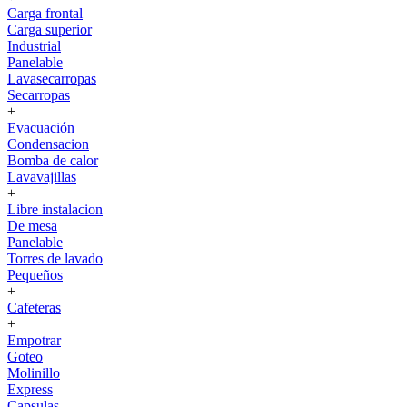
Carga frontal
Carga superior
Industrial
Panelable
Lavasecarropas
Secarropas
+
Evacuación
Condensacion
Bomba de calor
Lavavajillas
+
Libre instalacion
De mesa
Panelable
Torres de lavado
Pequeños
+
Cafeteras
+
Empotrar
Goteo
Molinillo
Express
Capsulas