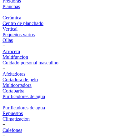
Freidoras
Planchas
+
Cerámica
Centro de planchado
Vertical
Pequeños varios
Ollas
+
Arrocera
Multifuncion
Cuidado personal masculino
+
Afeitadoras
Cortadora de pelo
Multicortadora
Cortabarba
Purificadores de agua
+
Purificadores de agua
Repuestos
Climatizacion
+
Calefones
+