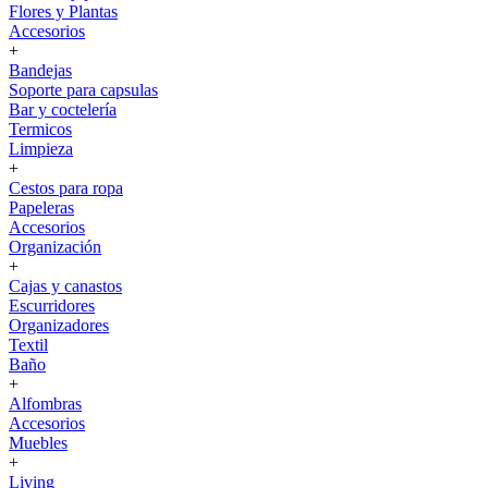
Flores y Plantas
Accesorios
+
Bandejas
Soporte para capsulas
Bar y coctelería
Termicos
Limpieza
+
Cestos para ropa
Papeleras
Accesorios
Organización
+
Cajas y canastos
Escurridores
Organizadores
Textil
Baño
+
Alfombras
Accesorios
Muebles
+
Living