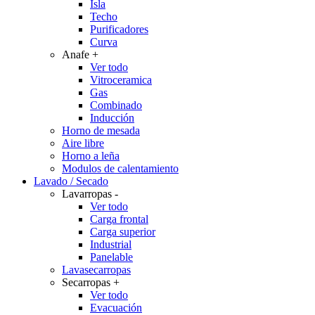
Isla
Techo
Purificadores
Curva
Anafe
+
Ver todo
Vitroceramica
Gas
Combinado
Inducción
Horno de mesada
Aire libre
Horno a leña
Modulos de calentamiento
Lavado / Secado
Lavarropas
-
Ver todo
Carga frontal
Carga superior
Industrial
Panelable
Lavasecarropas
Secarropas
+
Ver todo
Evacuación