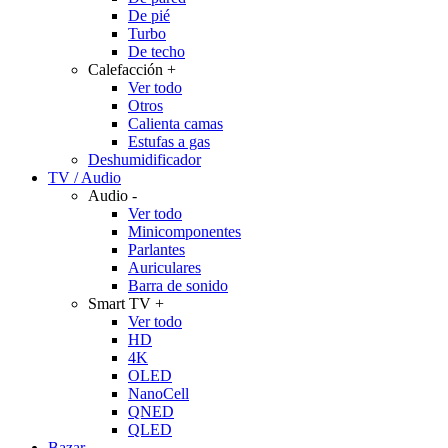
De pié
Turbo
De techo
Calefacción
+
Ver todo
Otros
Calienta camas
Estufas a gas
Deshumidificador
TV / Audio
Audio
-
Ver todo
Minicomponentes
Parlantes
Auriculares
Barra de sonido
Smart TV
+
Ver todo
HD
4K
OLED
NanoCell
QNED
QLED
Bazar