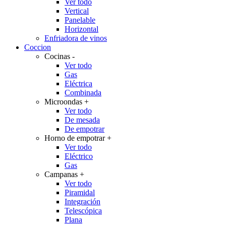
Ver todo
Vertical
Panelable
Horizontal
Enfriadora de vinos
Coccion
Cocinas
-
Ver todo
Gas
Eléctrica
Combinada
Microondas
+
Ver todo
De mesada
De empotrar
Horno de empotrar
+
Ver todo
Eléctrico
Gas
Campanas
+
Ver todo
Piramidal
Integración
Telescópica
Plana