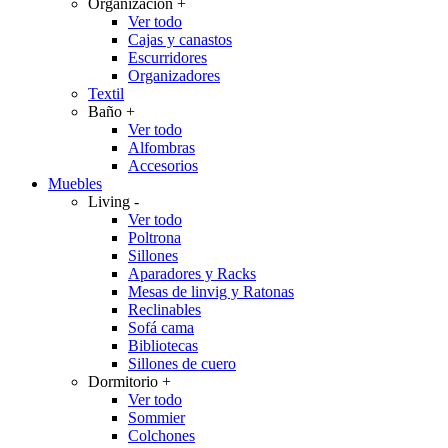
Organización
+
Ver todo
Cajas y canastos
Escurridores
Organizadores
Textil
Baño
+
Ver todo
Alfombras
Accesorios
Muebles
Living
-
Ver todo
Poltrona
Sillones
Aparadores y Racks
Mesas de linvig y Ratonas
Reclinables
Sofá cama
Bibliotecas
Sillones de cuero
Dormitorio
+
Ver todo
Sommier
Colchones