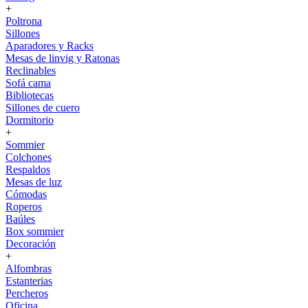
+
Poltrona
Sillones
Aparadores y Racks
Mesas de linvig y Ratonas
Reclinables
Sofá cama
Bibliotecas
Sillones de cuero
Dormitorio
+
Sommier
Colchones
Respaldos
Mesas de luz
Cómodas
Roperos
Baúles
Box sommier
Decoración
+
Alfombras
Estanterias
Percheros
Oficina