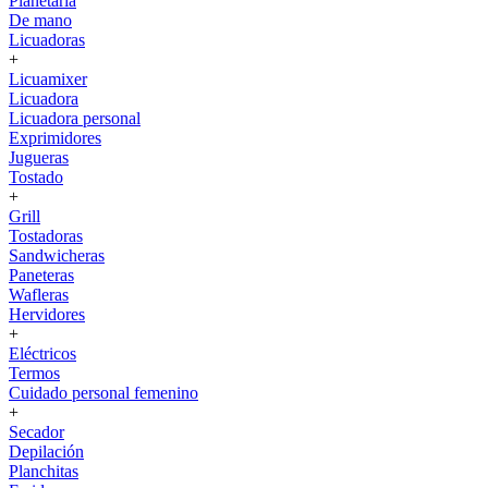
Planetaria
De mano
Licuadoras
+
Licuamixer
Licuadora
Licuadora personal
Exprimidores
Jugueras
Tostado
+
Grill
Tostadoras
Sandwicheras
Paneteras
Wafleras
Hervidores
+
Eléctricos
Termos
Cuidado personal femenino
+
Secador
Depilación
Planchitas