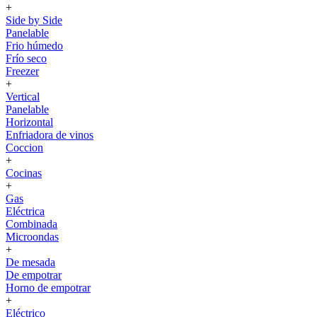
+
Side by Side
Panelable
Frio húmedo
Frío seco
Freezer
+
Vertical
Panelable
Horizontal
Enfriadora de vinos
Coccion
+
Cocinas
+
Gas
Eléctrica
Combinada
Microondas
+
De mesada
De empotrar
Horno de empotrar
+
Eléctrico