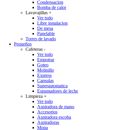
Condensacion
Bomba de calor
Lavavajillas
+
Ver todo
Libre instalacion
De mesa
Panelable
Torres de lavado
Pequeños
Cafeteras
-
Ver todo
Empotrar
Goteo
Molinillo
Express
Capsulas
Superautomatica
Espumadores de leche
Limpieza
+
Ver todo
Aspiradora de mano
Accesorios
Aspiradora escoba
Aspiradoras
Mopa