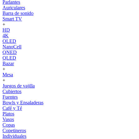
Parlantes
Auriculares
Barra de sonido
Smart TV
+
HD
4K
OLED
NanoCell
QNED
QLED
Bazar
+
Mesa
+
Juegos de vajilla
Cubiertos
Fuentes
Bowls y Ensaladeras
Café y Té
Platos
Vasos
Copas
Copetineros
Individuales