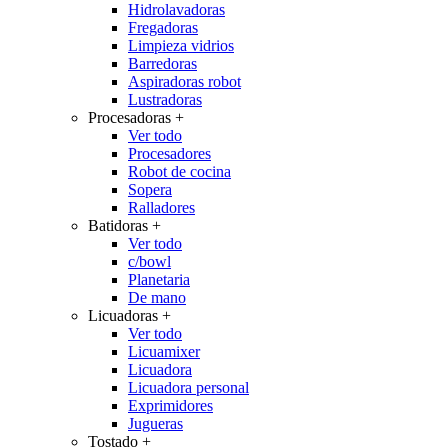
Hidrolavadoras
Fregadoras
Limpieza vidrios
Barredoras
Aspiradoras robot
Lustradoras
Procesadoras
+
Ver todo
Procesadores
Robot de cocina
Sopera
Ralladores
Batidoras
+
Ver todo
c/bowl
Planetaria
De mano
Licuadoras
+
Ver todo
Licuamixer
Licuadora
Licuadora personal
Exprimidores
Jugueras
Tostado
+