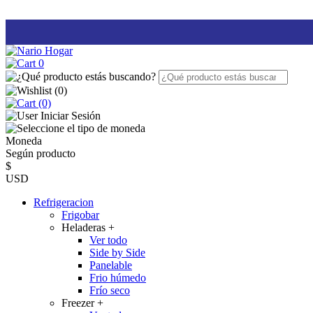
0
(
0
)
(0)
Iniciar Sesión
Moneda
Según producto
$
USD
Refrigeracion
Frigobar
Heladeras
+
Ver todo
Side by Side
Panelable
Frio húmedo
Frío seco
Freezer
+