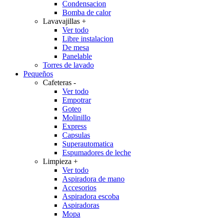
Condensacion
Bomba de calor
Lavavajillas
+
Ver todo
Libre instalacion
De mesa
Panelable
Torres de lavado
Pequeños
Cafeteras
-
Ver todo
Empotrar
Goteo
Molinillo
Express
Capsulas
Superautomatica
Espumadores de leche
Limpieza
+
Ver todo
Aspiradora de mano
Accesorios
Aspiradora escoba
Aspiradoras
Mopa