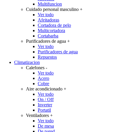
Multifuncion
Cuidado personal masculino
+
Ver todo
Afeitadoras
Cortadora de pelo
Multicortadora
Cortabarba
Purificadores de agua
+
Ver todo
Purificadores de agua
Repuestos
Climatizacion
Calefones
-
Ver todo
Acero
Cobre
Aire acondicionado
+
Ver todo
On / Off
Inverter
Portatil
Ventiladores
+
Ver todo
De mesa
De pared