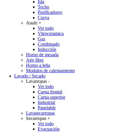
Isla
Techo
Purificadores
Curva
Anafe
+
Ver todo
Vitroceramica
Gas
Combinado
Inducción
Horno de mesada
Aire libre
Horno a leña
Modulos de calentamiento
Lavado / Secado
Lavarropas
-
Ver todo
Carga frontal
Carga superior
Industrial
Panelable
Lavasecarropas
Secarropas
+
Ver todo
Evacuación