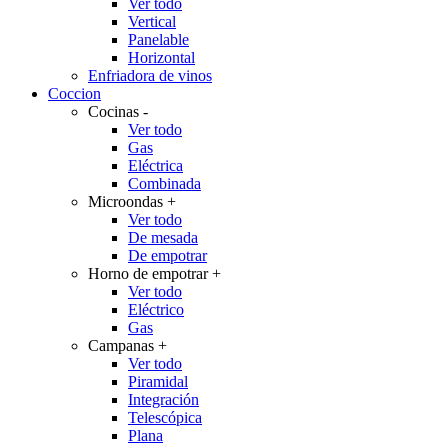
Ver todo
Vertical
Panelable
Horizontal
Enfriadora de vinos
Coccion
Cocinas
-
Ver todo
Gas
Eléctrica
Combinada
Microondas
+
Ver todo
De mesada
De empotrar
Horno de empotrar
+
Ver todo
Eléctrico
Gas
Campanas
+
Ver todo
Piramidal
Integración
Telescópica
Plana