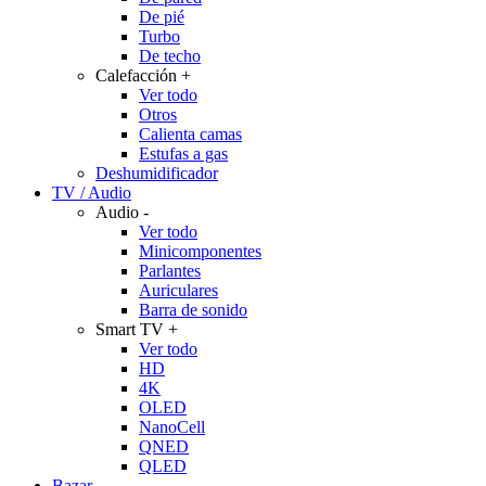
De pié
Turbo
De techo
Calefacción
+
Ver todo
Otros
Calienta camas
Estufas a gas
Deshumidificador
TV / Audio
Audio
-
Ver todo
Minicomponentes
Parlantes
Auriculares
Barra de sonido
Smart TV
+
Ver todo
HD
4K
OLED
NanoCell
QNED
QLED
Bazar