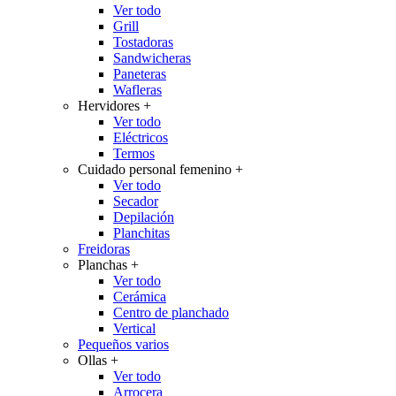
Ver todo
Grill
Tostadoras
Sandwicheras
Paneteras
Wafleras
Hervidores
+
Ver todo
Eléctricos
Termos
Cuidado personal femenino
+
Ver todo
Secador
Depilación
Planchitas
Freidoras
Planchas
+
Ver todo
Cerámica
Centro de planchado
Vertical
Pequeños varios
Ollas
+
Ver todo
Arrocera