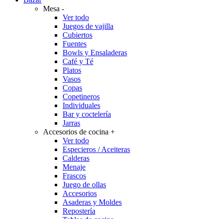
Mesa
-
Ver todo
Juegos de vajilla
Cubiertos
Fuentes
Bowls y Ensaladeras
Café y Té
Platos
Vasos
Copas
Copetineros
Individuales
Bar y coctelería
Jarras
Accesorios de cocina
+
Ver todo
Especieros / Aceiteras
Calderas
Menaje
Frascos
Juego de ollas
Accesorios
Asaderas y Moldes
Repostería