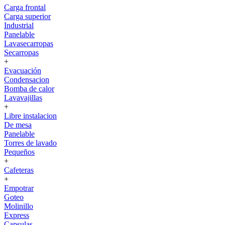
Carga frontal
Carga superior
Industrial
Panelable
Lavasecarropas
Secarropas
+
Evacuación
Condensacion
Bomba de calor
Lavavajillas
+
Libre instalacion
De mesa
Panelable
Torres de lavado
Pequeños
+
Cafeteras
+
Empotrar
Goteo
Molinillo
Express
Capsulas