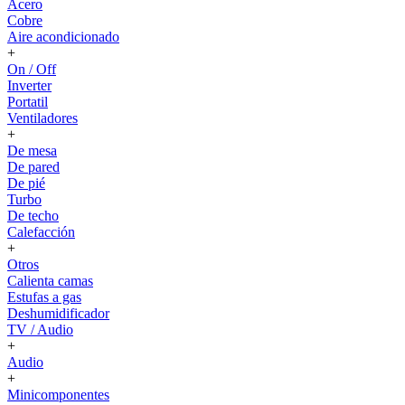
Acero
Cobre
Aire acondicionado
+
On / Off
Inverter
Portatil
Ventiladores
+
De mesa
De pared
De pié
Turbo
De techo
Calefacción
+
Otros
Calienta camas
Estufas a gas
Deshumidificador
TV / Audio
+
Audio
+
Minicomponentes