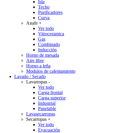
Isla
Techo
Purificadores
Curva
Anafe
+
Ver todo
Vitroceramica
Gas
Combinado
Inducción
Horno de mesada
Aire libre
Horno a leña
Modulos de calentamiento
Lavado / Secado
Lavarropas
-
Ver todo
Carga frontal
Carga superior
Industrial
Panelable
Lavasecarropas
Secarropas
+
Ver todo
Evacuación