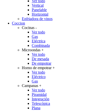
Ver todo
Vertical
Panelable
Horizontal
Enfriadora de vinos
Coccion
Cocinas
-
Ver todo
Gas
Eléctrica
Combinada
Microondas
+
Ver todo
De mesada
De empotrar
Horno de empotrar
+
Ver todo
Eléctrico
Gas
Campanas
+
Ver todo
Piramidal
Integración
Telescópica
Plana