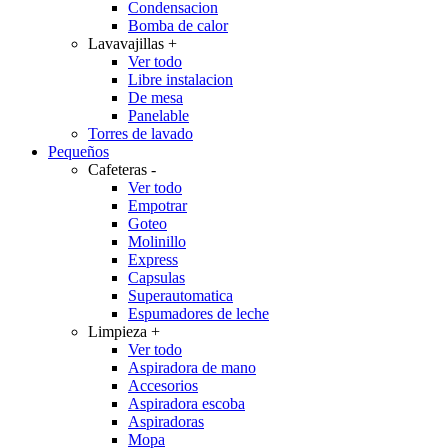
Condensacion
Bomba de calor
Lavavajillas
+
Ver todo
Libre instalacion
De mesa
Panelable
Torres de lavado
Pequeños
Cafeteras
-
Ver todo
Empotrar
Goteo
Molinillo
Express
Capsulas
Superautomatica
Espumadores de leche
Limpieza
+
Ver todo
Aspiradora de mano
Accesorios
Aspiradora escoba
Aspiradoras
Mopa