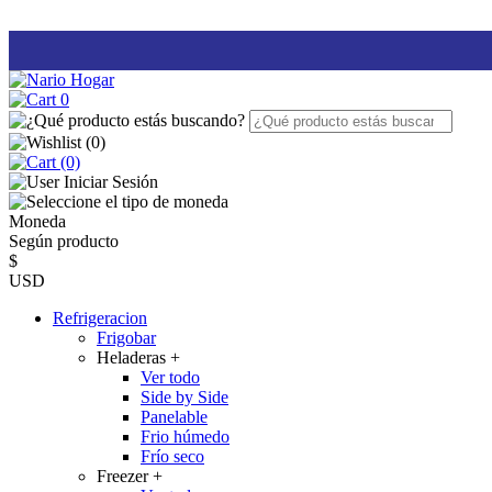
0
(
0
)
(0)
Iniciar Sesión
Moneda
Según producto
$
USD
Refrigeracion
Frigobar
Heladeras
+
Ver todo
Side by Side
Panelable
Frio húmedo
Frío seco
Freezer
+