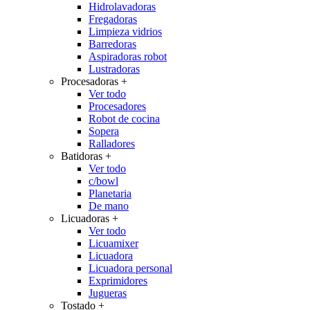
Hidrolavadoras
Fregadoras
Limpieza vidrios
Barredoras
Aspiradoras robot
Lustradoras
Procesadoras
+
Ver todo
Procesadores
Robot de cocina
Sopera
Ralladores
Batidoras
+
Ver todo
c/bowl
Planetaria
De mano
Licuadoras
+
Ver todo
Licuamixer
Licuadora
Licuadora personal
Exprimidores
Jugueras
Tostado
+