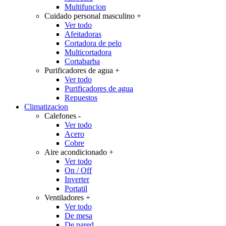
Multifuncion
Cuidado personal masculino
+
Ver todo
Afeitadoras
Cortadora de pelo
Multicortadora
Cortabarba
Purificadores de agua
+
Ver todo
Purificadores de agua
Repuestos
Climatizacion
Calefones
-
Ver todo
Acero
Cobre
Aire acondicionado
+
Ver todo
On / Off
Inverter
Portatil
Ventiladores
+
Ver todo
De mesa
De pared