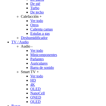
De pié
Turbo
De techo
Calefacción
+
Ver todo
Otros
Calienta camas
Estufas a gas
Deshumidificador
TV / Audio
Audio
-
Ver todo
Minicomponentes
Parlantes
Auriculares
Barra de sonido
Smart TV
+
Ver todo
HD
4K
OLED
NanoCell
QNED
QLED
Bazar