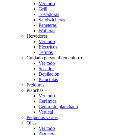
Ver todo
Grill
Tostadoras
Sandwicheras
Paneteras
Wafleras
Hervidores
+
Ver todo
Eléctricos
Termos
Cuidado personal femenino
+
Ver todo
Secador
Depilación
Planchitas
Freidoras
Planchas
+
Ver todo
Cerámica
Centro de planchado
Vertical
Pequeños varios
Ollas
+
Ver todo
Arrocera