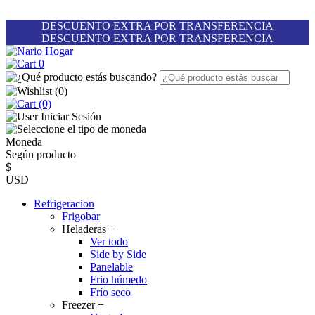
DESCUENTO EXTRA POR TRANSFERENCIA
DESCUENTO EXTRA POR TRANSFERENCIA
0
(
0
)
(0)
Iniciar Sesión
Moneda
Según producto
$
USD
Refrigeracion
Frigobar
Heladeras
+
Ver todo
Side by Side
Panelable
Frio húmedo
Frío seco
Freezer
+