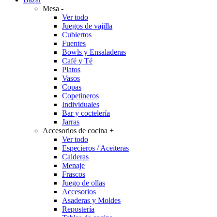
Mesa
-
Ver todo
Juegos de vajilla
Cubiertos
Fuentes
Bowls y Ensaladeras
Café y Té
Platos
Vasos
Copas
Copetineros
Individuales
Bar y coctelería
Jarras
Accesorios de cocina
+
Ver todo
Especieros / Aceiteras
Calderas
Menaje
Frascos
Juego de ollas
Accesorios
Asaderas y Moldes
Repostería