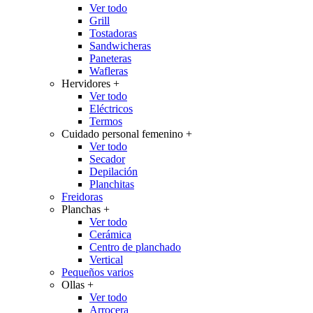
Ver todo
Grill
Tostadoras
Sandwicheras
Paneteras
Wafleras
Hervidores
+
Ver todo
Eléctricos
Termos
Cuidado personal femenino
+
Ver todo
Secador
Depilación
Planchitas
Freidoras
Planchas
+
Ver todo
Cerámica
Centro de planchado
Vertical
Pequeños varios
Ollas
+
Ver todo
Arrocera