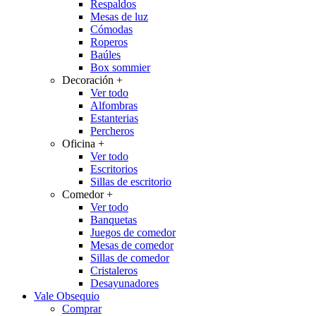
Respaldos
Mesas de luz
Cómodas
Roperos
Baúles
Box sommier
Decoración
+
Ver todo
Alfombras
Estanterias
Percheros
Oficina
+
Ver todo
Escritorios
Sillas de escritorio
Comedor
+
Ver todo
Banquetas
Juegos de comedor
Mesas de comedor
Sillas de comedor
Cristaleros
Desayunadores
Vale Obsequio
Comprar