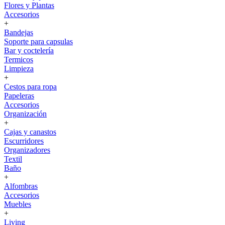
Flores y Plantas
Accesorios
+
Bandejas
Soporte para capsulas
Bar y coctelería
Termicos
Limpieza
+
Cestos para ropa
Papeleras
Accesorios
Organización
+
Cajas y canastos
Escurridores
Organizadores
Textil
Baño
+
Alfombras
Accesorios
Muebles
+
Living