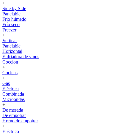
+
Side by Side
Panelable
Frio húmedo
Frío seco
Freezer
+
Vertical
Panelable
Horizontal
Enfriadora de vinos
Coccion
+
Cocinas
+
Gas
Eléctrica
Combinada
Microondas
+
De mesada
De empotrar
Horno de empotrar
+
Eléctrico