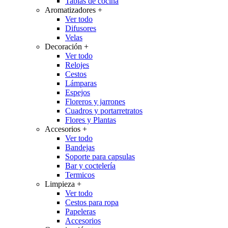
Tablas de cocina
Aromatizadores
+
Ver todo
Difusores
Velas
Decoración
+
Ver todo
Relojes
Cestos
Lámparas
Espejos
Floreros y jarrones
Cuadros y portarretratos
Flores y Plantas
Accesorios
+
Ver todo
Bandejas
Soporte para capsulas
Bar y coctelería
Termicos
Limpieza
+
Ver todo
Cestos para ropa
Papeleras
Accesorios