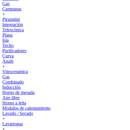
Gas
Campanas
+
Piramidal
Integración
Telescópica
Plana
Isla
Techo
Purificadores
Curva
Anafe
+
Vitroceramica
Gas
Combinado
Inducción
Horno de mesada
Aire libre
Horno a leña
Modulos de calentamiento
Lavado / Secado
+
Lavarropas
+