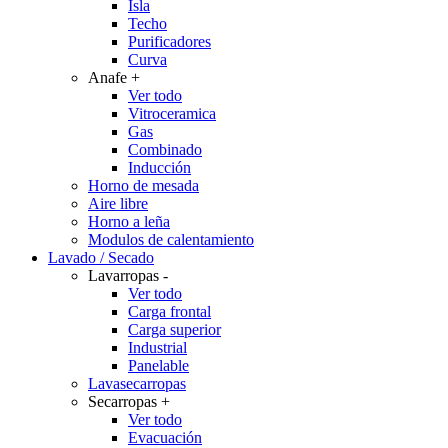
Isla
Techo
Purificadores
Curva
Anafe
+
Ver todo
Vitroceramica
Gas
Combinado
Inducción
Horno de mesada
Aire libre
Horno a leña
Modulos de calentamiento
Lavado / Secado
Lavarropas
-
Ver todo
Carga frontal
Carga superior
Industrial
Panelable
Lavasecarropas
Secarropas
+
Ver todo
Evacuación