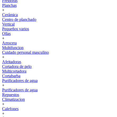
Freidoras
Planchas
+
Cerámica
Centro de planchado
Vertical
Pequeños varios
Ollas
+
Arrocera
Multifuncion
Cuidado personal masculino
+
Afeitadoras
Cortadora de pelo
Multicortadora
Cortabarba
Purificadores de agua
+
Purificadores de agua
Repuestos
Climatizacion
+
Calefones
+