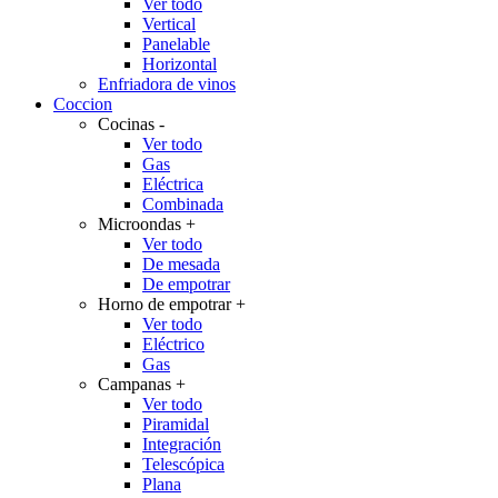
Ver todo
Vertical
Panelable
Horizontal
Enfriadora de vinos
Coccion
Cocinas
-
Ver todo
Gas
Eléctrica
Combinada
Microondas
+
Ver todo
De mesada
De empotrar
Horno de empotrar
+
Ver todo
Eléctrico
Gas
Campanas
+
Ver todo
Piramidal
Integración
Telescópica
Plana