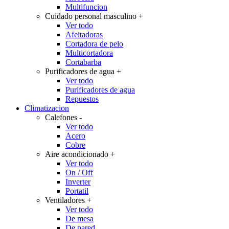
Multifuncion
Cuidado personal masculino
+
Ver todo
Afeitadoras
Cortadora de pelo
Multicortadora
Cortabarba
Purificadores de agua
+
Ver todo
Purificadores de agua
Repuestos
Climatizacion
Calefones
-
Ver todo
Acero
Cobre
Aire acondicionado
+
Ver todo
On / Off
Inverter
Portatil
Ventiladores
+
Ver todo
De mesa
De pared