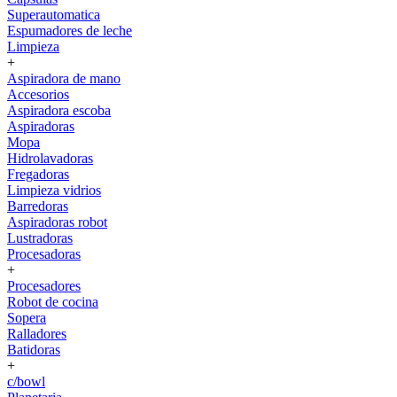
Superautomatica
Espumadores de leche
Limpieza
+
Aspiradora de mano
Accesorios
Aspiradora escoba
Aspiradoras
Mopa
Hidrolavadoras
Fregadoras
Limpieza vidrios
Barredoras
Aspiradoras robot
Lustradoras
Procesadoras
+
Procesadores
Robot de cocina
Sopera
Ralladores
Batidoras
+
c/bowl