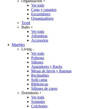
Organización
+
Ver todo
Cajas y canastos
Escurridores
Organizadores
Textil
Baño
+
Ver todo
Alfombras
Accesorios
Muebles
Living
-
Ver todo
Poltrona
Sillones
Aparadores y Racks
Mesas de linvig y Ratonas
Reclinables
Sofá cama
Bibliotecas
Sillones de cuero
Dormitorio
+
Ver todo
Sommier
Colchones