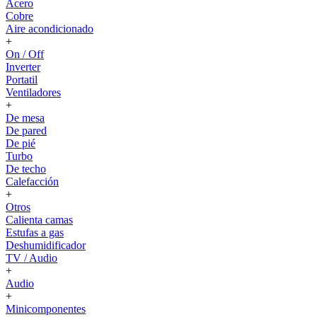
Acero
Cobre
Aire acondicionado
+
On / Off
Inverter
Portatil
Ventiladores
+
De mesa
De pared
De pié
Turbo
De techo
Calefacción
+
Otros
Calienta camas
Estufas a gas
Deshumidificador
TV / Audio
+
Audio
+
Minicomponentes