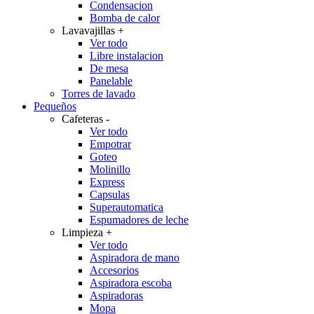
Condensacion
Bomba de calor
Lavavajillas
+
Ver todo
Libre instalacion
De mesa
Panelable
Torres de lavado
Pequeños
Cafeteras
-
Ver todo
Empotrar
Goteo
Molinillo
Express
Capsulas
Superautomatica
Espumadores de leche
Limpieza
+
Ver todo
Aspiradora de mano
Accesorios
Aspiradora escoba
Aspiradoras
Mopa