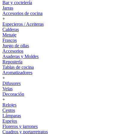
Bar y coctelería
Jarras
Accesorios de cocina
+
Especieros / Aceiteras
Calderas
Menaje
Frascos
Juego de ollas
Accesorios
Asaderas y Moldes
Repostería
Tablas de cocina
Aromatizadores
+
Difusores
Velas
Decoración
+
Relojes
Cestos
Lámparas
Espejos
Floreros y jarrones
Cuadros y portarretratos