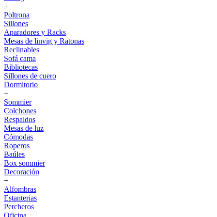
+
Poltrona
Sillones
Aparadores y Racks
Mesas de linvig y Ratonas
Reclinables
Sofá cama
Bibliotecas
Sillones de cuero
Dormitorio
+
Sommier
Colchones
Respaldos
Mesas de luz
Cómodas
Roperos
Baúles
Box sommier
Decoración
+
Alfombras
Estanterias
Percheros
Oficina