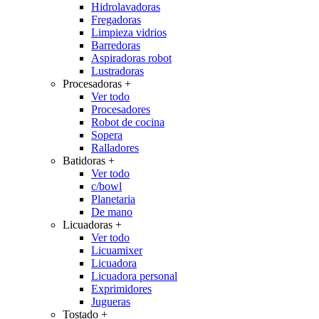
Hidrolavadoras
Fregadoras
Limpieza vidrios
Barredoras
Aspiradoras robot
Lustradoras
Procesadoras
+
Ver todo
Procesadores
Robot de cocina
Sopera
Ralladores
Batidoras
+
Ver todo
c/bowl
Planetaria
De mano
Licuadoras
+
Ver todo
Licuamixer
Licuadora
Licuadora personal
Exprimidores
Jugueras
Tostado
+