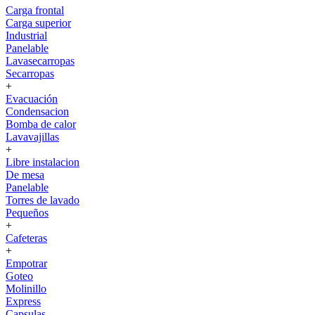
Carga frontal
Carga superior
Industrial
Panelable
Lavasecarropas
Secarropas
+
Evacuación
Condensacion
Bomba de calor
Lavavajillas
+
Libre instalacion
De mesa
Panelable
Torres de lavado
Pequeños
+
Cafeteras
+
Empotrar
Goteo
Molinillo
Express
Capsulas