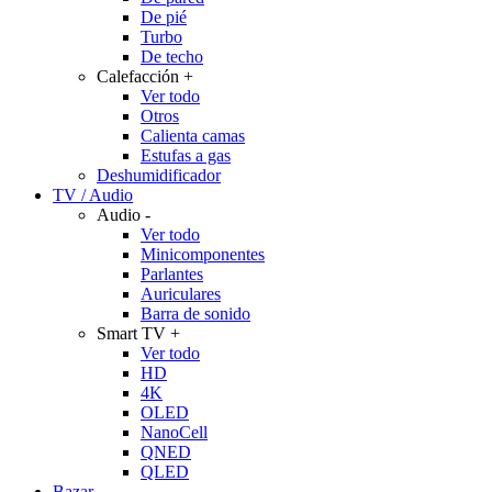
De pié
Turbo
De techo
Calefacción
+
Ver todo
Otros
Calienta camas
Estufas a gas
Deshumidificador
TV / Audio
Audio
-
Ver todo
Minicomponentes
Parlantes
Auriculares
Barra de sonido
Smart TV
+
Ver todo
HD
4K
OLED
NanoCell
QNED
QLED
Bazar