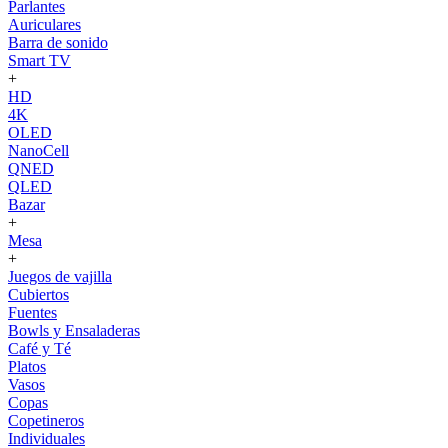
Parlantes
Auriculares
Barra de sonido
Smart TV
+
HD
4K
OLED
NanoCell
QNED
QLED
Bazar
+
Mesa
+
Juegos de vajilla
Cubiertos
Fuentes
Bowls y Ensaladeras
Café y Té
Platos
Vasos
Copas
Copetineros
Individuales