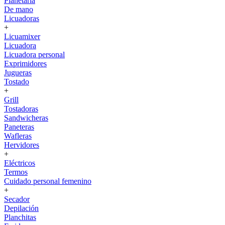
Planetaria
De mano
Licuadoras
+
Licuamixer
Licuadora
Licuadora personal
Exprimidores
Jugueras
Tostado
+
Grill
Tostadoras
Sandwicheras
Paneteras
Wafleras
Hervidores
+
Eléctricos
Termos
Cuidado personal femenino
+
Secador
Depilación
Planchitas