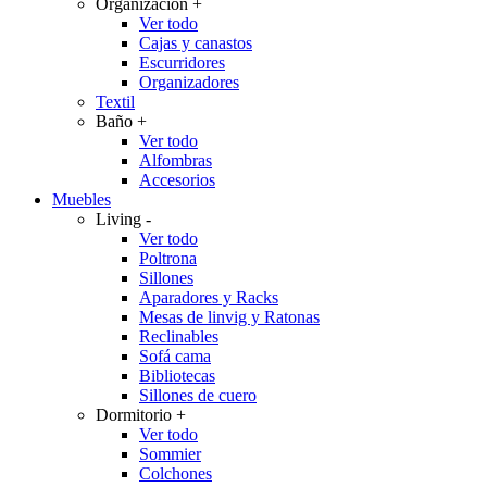
Organización
+
Ver todo
Cajas y canastos
Escurridores
Organizadores
Textil
Baño
+
Ver todo
Alfombras
Accesorios
Muebles
Living
-
Ver todo
Poltrona
Sillones
Aparadores y Racks
Mesas de linvig y Ratonas
Reclinables
Sofá cama
Bibliotecas
Sillones de cuero
Dormitorio
+
Ver todo
Sommier
Colchones