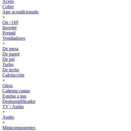
Acero
Cobre
Aire acondicionado
+
On / Off
Inverter
Portatil
Ventiladores
+
De mesa
De pared
De pié
Turbo
De techo
Calefacción
+
Otros
Calienta camas
Estufas a gas
Deshumidificador
TV / Audio
+
Audio
+
Minicomponentes