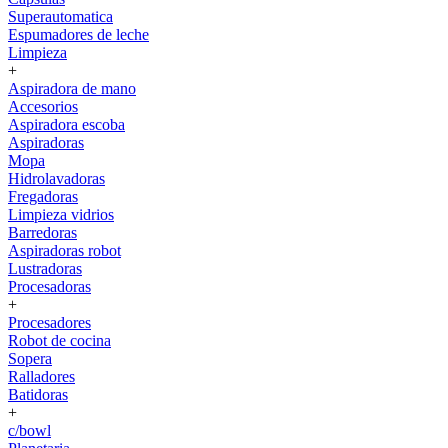
Superautomatica
Espumadores de leche
Limpieza
+
Aspiradora de mano
Accesorios
Aspiradora escoba
Aspiradoras
Mopa
Hidrolavadoras
Fregadoras
Limpieza vidrios
Barredoras
Aspiradoras robot
Lustradoras
Procesadoras
+
Procesadores
Robot de cocina
Sopera
Ralladores
Batidoras
+
c/bowl