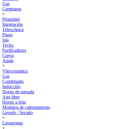
Gas
Campanas
+
Piramidal
Integración
Telescópica
Plana
Isla
Techo
Purificadores
Curva
Anafe
+
Vitroceramica
Gas
Combinado
Inducción
Horno de mesada
Aire libre
Horno a leña
Modulos de calentamiento
Lavado / Secado
+
Lavarropas
+