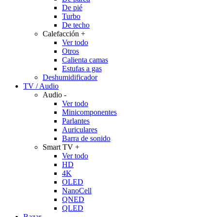
De pié
Turbo
De techo
Calefacción
+
Ver todo
Otros
Calienta camas
Estufas a gas
Deshumidificador
TV / Audio
Audio
-
Ver todo
Minicomponentes
Parlantes
Auriculares
Barra de sonido
Smart TV
+
Ver todo
HD
4K
OLED
NanoCell
QNED
QLED
Bazar