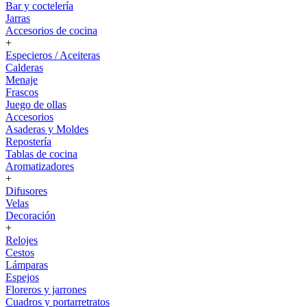
Bar y coctelería
Jarras
Accesorios de cocina
+
Especieros / Aceiteras
Calderas
Menaje
Frascos
Juego de ollas
Accesorios
Asaderas y Moldes
Repostería
Tablas de cocina
Aromatizadores
+
Difusores
Velas
Decoración
+
Relojes
Cestos
Lámparas
Espejos
Floreros y jarrones
Cuadros y portarretratos