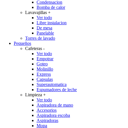
Condensacion
Bomba de calor
Lavavajillas
+
Ver todo
Libre instalacion
De mesa
Panelable
Torres de lavado
Pequeños
Cafeteras
-
Ver todo
Empotrar
Goteo
Molinillo
Express
Capsulas
Superautomatica
Espumadores de leche
Limpieza
+
Ver todo
Aspiradora de mano
Accesorios
Aspiradora escoba
Aspiradoras
Mopa