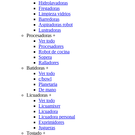
Hidrolavadoras
Fregadoras
Limpieza vidrios
Barredoras
Aspiradoras robot
Lustradoras
Procesadoras
+
Ver todo
Procesadores
Robot de cocina
Sopera
Ralladores
Batidoras
+
Ver todo
c/bowl
Planetaria
De mano
Licuadoras
+
Ver todo
Licuamixer
Licuadora
Licuadora personal
Exprimidores
Jugueras
Tostado
+