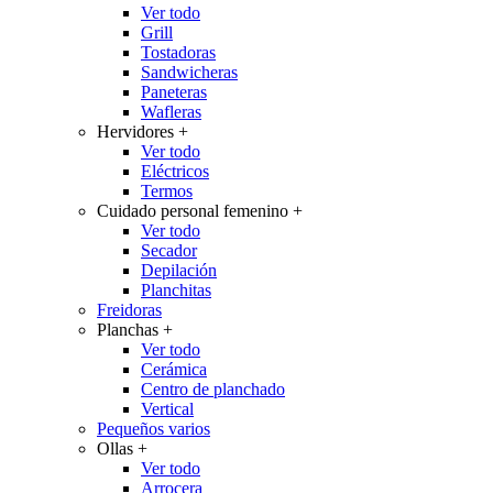
Ver todo
Grill
Tostadoras
Sandwicheras
Paneteras
Wafleras
Hervidores
+
Ver todo
Eléctricos
Termos
Cuidado personal femenino
+
Ver todo
Secador
Depilación
Planchitas
Freidoras
Planchas
+
Ver todo
Cerámica
Centro de planchado
Vertical
Pequeños varios
Ollas
+
Ver todo
Arrocera