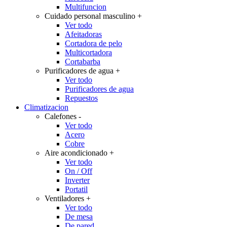
Multifuncion
Cuidado personal masculino
+
Ver todo
Afeitadoras
Cortadora de pelo
Multicortadora
Cortabarba
Purificadores de agua
+
Ver todo
Purificadores de agua
Repuestos
Climatizacion
Calefones
-
Ver todo
Acero
Cobre
Aire acondicionado
+
Ver todo
On / Off
Inverter
Portatil
Ventiladores
+
Ver todo
De mesa
De pared