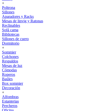
+
Poltrona
Sillones
Aparadores y Racks
Mesas de linvig y Ratonas
Reclinables
Sofá cama
Bibliotecas
Sillones de cuero
Dormitorio
+
Sommier
Colchones
Respaldos
Mesas de luz
Cómodas
Roperos
Baúles
Box sommier
Decoración
+
Alfombras
Estanterias
Percheros
Oficina