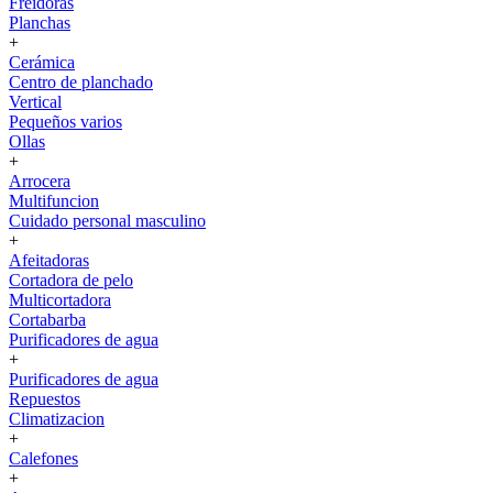
Freidoras
Planchas
+
Cerámica
Centro de planchado
Vertical
Pequeños varios
Ollas
+
Arrocera
Multifuncion
Cuidado personal masculino
+
Afeitadoras
Cortadora de pelo
Multicortadora
Cortabarba
Purificadores de agua
+
Purificadores de agua
Repuestos
Climatizacion
+
Calefones
+