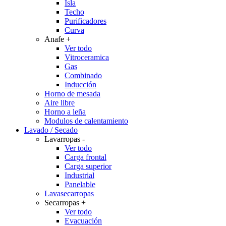
Isla
Techo
Purificadores
Curva
Anafe
+
Ver todo
Vitroceramica
Gas
Combinado
Inducción
Horno de mesada
Aire libre
Horno a leña
Modulos de calentamiento
Lavado / Secado
Lavarropas
-
Ver todo
Carga frontal
Carga superior
Industrial
Panelable
Lavasecarropas
Secarropas
+
Ver todo
Evacuación