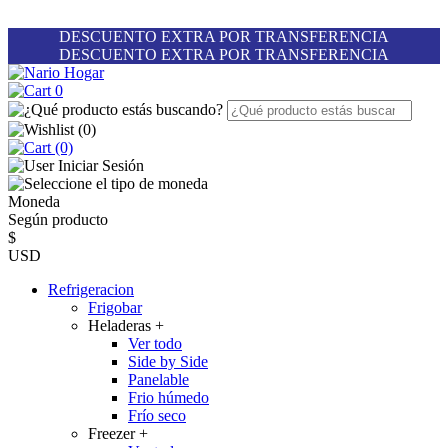
DESCUENTO EXTRA POR TRANSFERENCIA
DESCUENTO EXTRA POR TRANSFERENCIA
0
(
0
)
(0)
Iniciar Sesión
Moneda
Según producto
$
USD
Refrigeracion
Frigobar
Heladeras
+
Ver todo
Side by Side
Panelable
Frio húmedo
Frío seco
Freezer
+