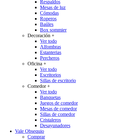
Respaldos
Mesas de luz
Cómodas
Roperos
Baúles
Box sommier
Decoración
+
Ver todo
Alfombras
Estanterias
Percheros
Oficina
+
Ver todo
Escritorios
Sillas de escritorio
Comedor
+
Ver todo
Banquetas
Juegos de comedor
Mesas de comedor
Sillas de comedor
Cristaleros
Desayunadores
Vale Obsequio
Comprar