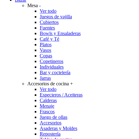
Mesa
-
Ver todo
Juegos de vajilla
Cubiertos
Fuentes
Bowls y Ensaladeras
Café y Té
Platos
Vasos
Copas
Copetineros
Individuales
Bar y coctelería
Jarras
Accesorios de cocina
+
Ver todo
Especieros / Aceiteras
Calderas
Menaje
Frascos
Juego de ollas
Accesorios
Asaderas y Moldes
Repostería