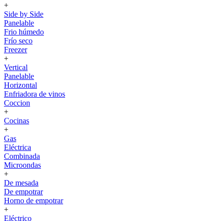
+
Side by Side
Panelable
Frio húmedo
Frío seco
Freezer
+
Vertical
Panelable
Horizontal
Enfriadora de vinos
Coccion
+
Cocinas
+
Gas
Eléctrica
Combinada
Microondas
+
De mesada
De empotrar
Horno de empotrar
+
Eléctrico