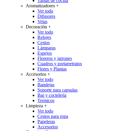
Tablas de cocina
Aromatizadores
+
Ver todo
Difusores
Velas
Decoración
+
Ver todo
Relojes
Cestos
Lámparas
Espejos
Floreros y jarrones
Cuadros y portarretratos
Flores y Plantas
Accesorios
+
Ver todo
Bandejas
Soporte para capsulas
Bar y coctelería
Termicos
Limpieza
+
Ver todo
Cestos para ropa
Papeleras
Accesorios