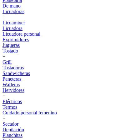
Planetaria
De mano
Licuadoras
+
Licuamixer
Licuadora
Licuadora personal
Exprimidores
Jugueras
Tostado
+
Grill
Tostadoras
Sandwicheras
Paneteras
Wafleras
Hervidores
+
Eléctricos
Termos
Cuidado personal femenino
+
Secador
Depilación
Planchitas