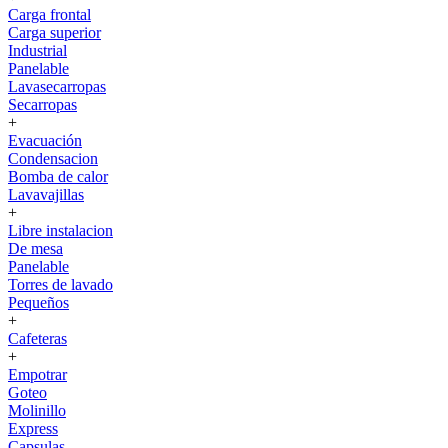
Carga frontal
Carga superior
Industrial
Panelable
Lavasecarropas
Secarropas
+
Evacuación
Condensacion
Bomba de calor
Lavavajillas
+
Libre instalacion
De mesa
Panelable
Torres de lavado
Pequeños
+
Cafeteras
+
Empotrar
Goteo
Molinillo
Express
Capsulas