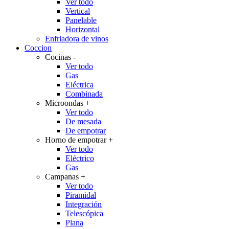
Ver todo
Vertical
Panelable
Horizontal
Enfriadora de vinos
Coccion
Cocinas
-
Ver todo
Gas
Eléctrica
Combinada
Microondas
+
Ver todo
De mesada
De empotrar
Horno de empotrar
+
Ver todo
Eléctrico
Gas
Campanas
+
Ver todo
Piramidal
Integración
Telescópica
Plana