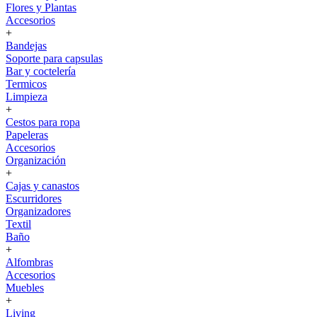
Flores y Plantas
Accesorios
+
Bandejas
Soporte para capsulas
Bar y coctelería
Termicos
Limpieza
+
Cestos para ropa
Papeleras
Accesorios
Organización
+
Cajas y canastos
Escurridores
Organizadores
Textil
Baño
+
Alfombras
Accesorios
Muebles
+
Living