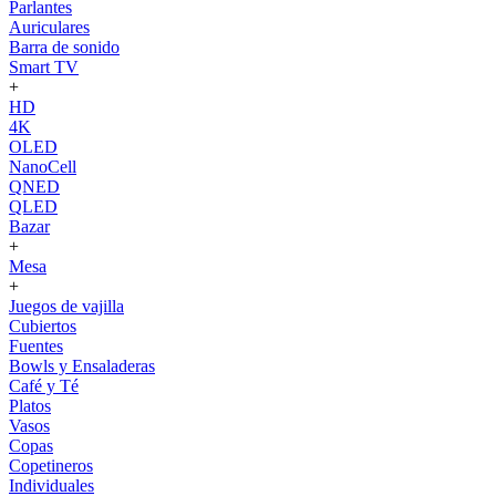
Parlantes
Auriculares
Barra de sonido
Smart TV
+
HD
4K
OLED
NanoCell
QNED
QLED
Bazar
+
Mesa
+
Juegos de vajilla
Cubiertos
Fuentes
Bowls y Ensaladeras
Café y Té
Platos
Vasos
Copas
Copetineros
Individuales