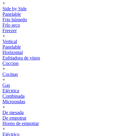
+
Side by Side
Panelable
Frio húmedo
Frío seco
Freezer
+
Vertical
Panelable
Horizontal
Enfriadora de vinos
Coccion
+
Cocinas
+
Gas
Eléctrica
Combinada
Microondas
+
De mesada
De empotrar
Horno de empotrar
+
Eléctrico