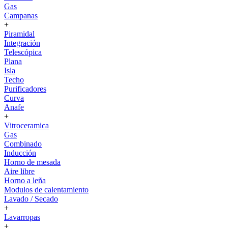
Gas
Campanas
+
Piramidal
Integración
Telescópica
Plana
Isla
Techo
Purificadores
Curva
Anafe
+
Vitroceramica
Gas
Combinado
Inducción
Horno de mesada
Aire libre
Horno a leña
Modulos de calentamiento
Lavado / Secado
+
Lavarropas
+