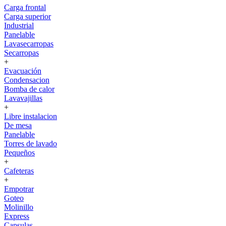
Carga frontal
Carga superior
Industrial
Panelable
Lavasecarropas
Secarropas
+
Evacuación
Condensacion
Bomba de calor
Lavavajillas
+
Libre instalacion
De mesa
Panelable
Torres de lavado
Pequeños
+
Cafeteras
+
Empotrar
Goteo
Molinillo
Express
Capsulas