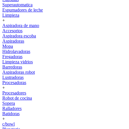
Superautomatica
Espumadores de leche
Limpieza
+
Aspiradora de mano
Accesorios
Aspiradora escoba
Aspiradoras
Mopa
Hidrolavadoras
Fregadoras
Limpieza vidrios
Barredoras
Aspiradoras robot
Lustradoras
Procesadoras
+
Procesadores
Robot de cocina
Sopera
Ralladores
Batidoras
+
c/bowl