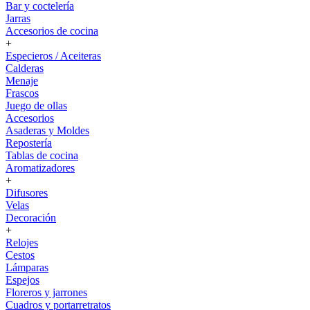
Bar y coctelería
Jarras
Accesorios de cocina
+
Especieros / Aceiteras
Calderas
Menaje
Frascos
Juego de ollas
Accesorios
Asaderas y Moldes
Repostería
Tablas de cocina
Aromatizadores
+
Difusores
Velas
Decoración
+
Relojes
Cestos
Lámparas
Espejos
Floreros y jarrones
Cuadros y portarretratos