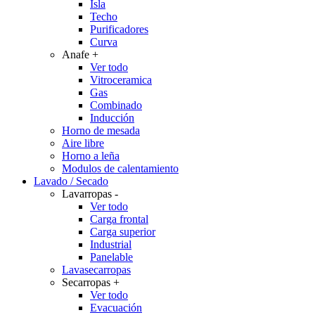
Isla
Techo
Purificadores
Curva
Anafe
+
Ver todo
Vitroceramica
Gas
Combinado
Inducción
Horno de mesada
Aire libre
Horno a leña
Modulos de calentamiento
Lavado / Secado
Lavarropas
-
Ver todo
Carga frontal
Carga superior
Industrial
Panelable
Lavasecarropas
Secarropas
+
Ver todo
Evacuación