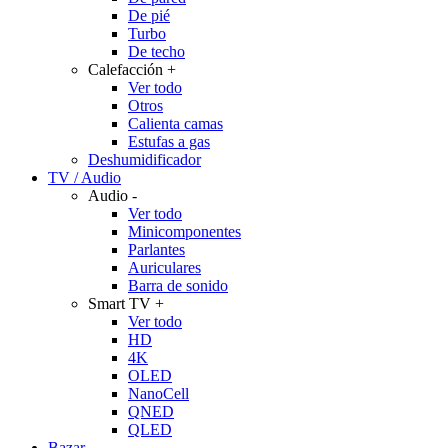
De pié
Turbo
De techo
Calefacción
+
Ver todo
Otros
Calienta camas
Estufas a gas
Deshumidificador
TV / Audio
Audio
-
Ver todo
Minicomponentes
Parlantes
Auriculares
Barra de sonido
Smart TV
+
Ver todo
HD
4K
OLED
NanoCell
QNED
QLED
Bazar