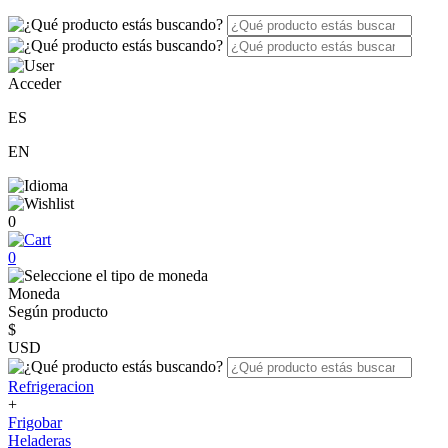
Acceder
ES
EN
0
0
Moneda
Según producto
$
USD
Refrigeracion
+
Frigobar
Heladeras