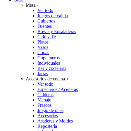
Mesa
-
Ver todo
Juegos de vajilla
Cubiertos
Fuentes
Bowls y Ensaladeras
Café y Té
Platos
Vasos
Copas
Copetineros
Individuales
Bar y coctelería
Jarras
Accesorios de cocina
+
Ver todo
Especieros / Aceiteras
Calderas
Menaje
Frascos
Juego de ollas
Accesorios
Asaderas y Moldes
Repostería