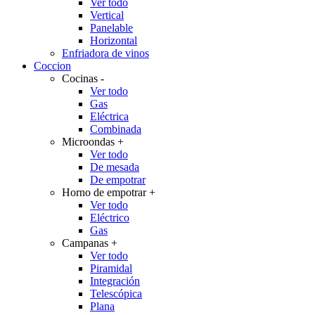
Ver todo
Vertical
Panelable
Horizontal
Enfriadora de vinos
Coccion
Cocinas
-
Ver todo
Gas
Eléctrica
Combinada
Microondas
+
Ver todo
De mesada
De empotrar
Horno de empotrar
+
Ver todo
Eléctrico
Gas
Campanas
+
Ver todo
Piramidal
Integración
Telescópica
Plana