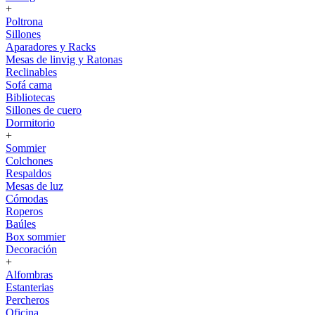
+
Poltrona
Sillones
Aparadores y Racks
Mesas de linvig y Ratonas
Reclinables
Sofá cama
Bibliotecas
Sillones de cuero
Dormitorio
+
Sommier
Colchones
Respaldos
Mesas de luz
Cómodas
Roperos
Baúles
Box sommier
Decoración
+
Alfombras
Estanterias
Percheros
Oficina