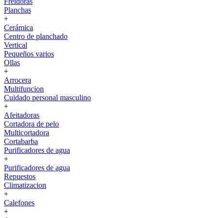
Freidoras
Planchas
+
Cerámica
Centro de planchado
Vertical
Pequeños varios
Ollas
+
Arrocera
Multifuncion
Cuidado personal masculino
+
Afeitadoras
Cortadora de pelo
Multicortadora
Cortabarba
Purificadores de agua
+
Purificadores de agua
Repuestos
Climatizacion
+
Calefones
+