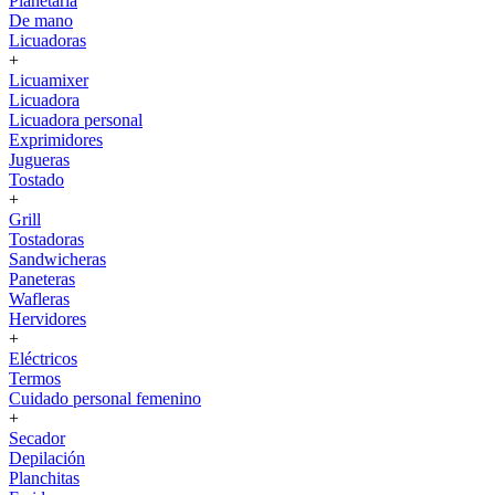
Planetaria
De mano
Licuadoras
+
Licuamixer
Licuadora
Licuadora personal
Exprimidores
Jugueras
Tostado
+
Grill
Tostadoras
Sandwicheras
Paneteras
Wafleras
Hervidores
+
Eléctricos
Termos
Cuidado personal femenino
+
Secador
Depilación
Planchitas