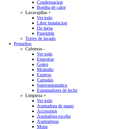
Condensacion
Bomba de calor
Lavavajillas
+
Ver todo
Libre instalacion
De mesa
Panelable
Torres de lavado
Pequeños
Cafeteras
-
Ver todo
Empotrar
Goteo
Molinillo
Express
Capsulas
Superautomatica
Espumadores de leche
Limpieza
+
Ver todo
Aspiradora de mano
Accesorios
Aspiradora escoba
Aspiradoras
Mopa