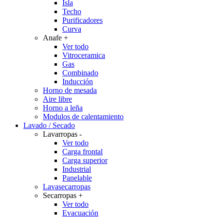
Isla
Techo
Purificadores
Curva
Anafe
+
Ver todo
Vitroceramica
Gas
Combinado
Inducción
Horno de mesada
Aire libre
Horno a leña
Modulos de calentamiento
Lavado / Secado
Lavarropas
-
Ver todo
Carga frontal
Carga superior
Industrial
Panelable
Lavasecarropas
Secarropas
+
Ver todo
Evacuación