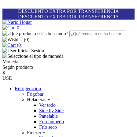
DESCUENTO EXTRA POR TRANSFERENCIA
DESCUENTO EXTRA POR TRANSFERENCIA
0
(
0
)
(0)
Iniciar Sesión
Moneda
Según producto
$
USD
Refrigeracion
Frigobar
Heladeras
+
Ver todo
Side by Side
Panelable
Frio húmedo
Frío seco
Freezer
+