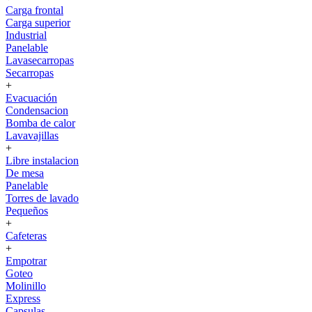
Carga frontal
Carga superior
Industrial
Panelable
Lavasecarropas
Secarropas
+
Evacuación
Condensacion
Bomba de calor
Lavavajillas
+
Libre instalacion
De mesa
Panelable
Torres de lavado
Pequeños
+
Cafeteras
+
Empotrar
Goteo
Molinillo
Express
Capsulas