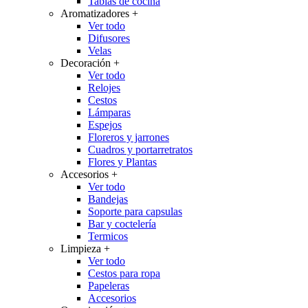
Tablas de cocina
Aromatizadores
+
Ver todo
Difusores
Velas
Decoración
+
Ver todo
Relojes
Cestos
Lámparas
Espejos
Floreros y jarrones
Cuadros y portarretratos
Flores y Plantas
Accesorios
+
Ver todo
Bandejas
Soporte para capsulas
Bar y coctelería
Termicos
Limpieza
+
Ver todo
Cestos para ropa
Papeleras
Accesorios