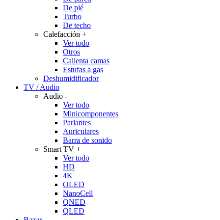
De pié
Turbo
De techo
Calefacción
+
Ver todo
Otros
Calienta camas
Estufas a gas
Deshumidificador
TV / Audio
Audio
-
Ver todo
Minicomponentes
Parlantes
Auriculares
Barra de sonido
Smart TV
+
Ver todo
HD
4K
OLED
NanoCell
QNED
QLED
Bazar