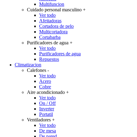
Multifuncion
Cuidado personal masculino
+
Ver todo
Afeitadoras
Cortadora de pelo
Multicortadora
Cortabarba
Purificadores de agua
+
Ver todo
Purificadores de agua
Repuestos
Climatizacion
Calefones
-
Ver todo
Acero
Cobre
Aire acondicionado
+
Ver todo
On / Off
Inverter
Portatil
Ventiladores
+
Ver todo
De mesa
De pared