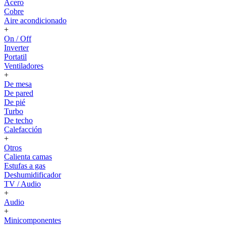
Acero
Cobre
Aire acondicionado
+
On / Off
Inverter
Portatil
Ventiladores
+
De mesa
De pared
De pié
Turbo
De techo
Calefacción
+
Otros
Calienta camas
Estufas a gas
Deshumidificador
TV / Audio
+
Audio
+
Minicomponentes