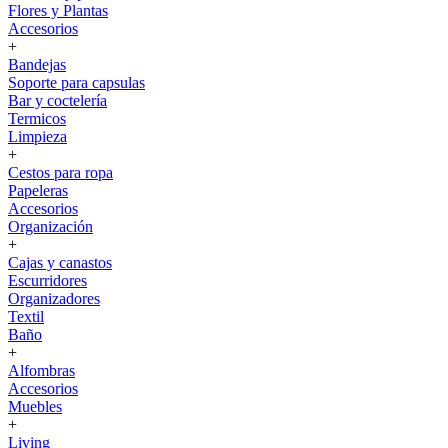
Flores y Plantas
Accesorios
+
Bandejas
Soporte para capsulas
Bar y coctelería
Termicos
Limpieza
+
Cestos para ropa
Papeleras
Accesorios
Organización
+
Cajas y canastos
Escurridores
Organizadores
Textil
Baño
+
Alfombras
Accesorios
Muebles
+
Living