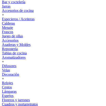
Bar y coctelería
Jarras
Accesorios de cocina
+
Especieros / Aceiteras
Calderas
Menaje
Frascos
Juego de ollas
Accesorios
Asaderas y Moldes
Repostería
Tablas de cocina
Aromatizadores
+
Difusores
Velas
Decoración
+
Relojes
Cestos
Lámparas
Espejos
Floreros y jarrones
Cuadros y portarretratos