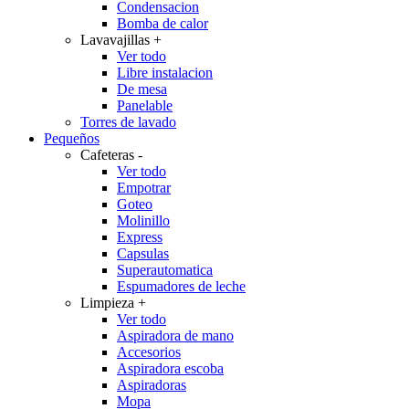
Condensacion
Bomba de calor
Lavavajillas
+
Ver todo
Libre instalacion
De mesa
Panelable
Torres de lavado
Pequeños
Cafeteras
-
Ver todo
Empotrar
Goteo
Molinillo
Express
Capsulas
Superautomatica
Espumadores de leche
Limpieza
+
Ver todo
Aspiradora de mano
Accesorios
Aspiradora escoba
Aspiradoras
Mopa