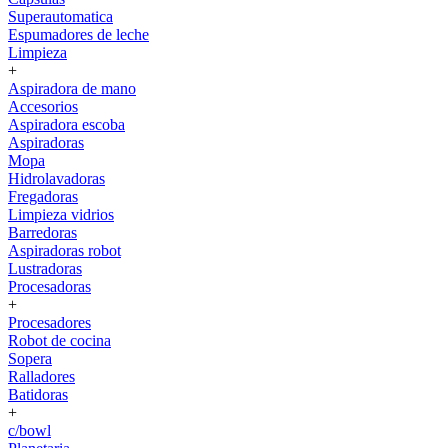
Superautomatica
Espumadores de leche
Limpieza
+
Aspiradora de mano
Accesorios
Aspiradora escoba
Aspiradoras
Mopa
Hidrolavadoras
Fregadoras
Limpieza vidrios
Barredoras
Aspiradoras robot
Lustradoras
Procesadoras
+
Procesadores
Robot de cocina
Sopera
Ralladores
Batidoras
+
c/bowl