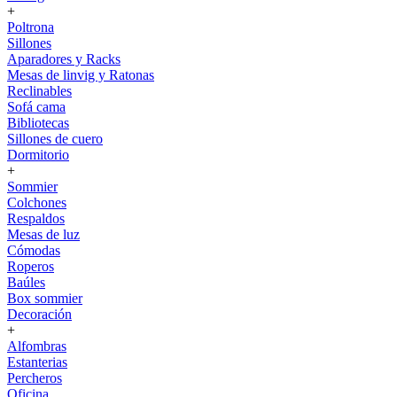
+
Poltrona
Sillones
Aparadores y Racks
Mesas de linvig y Ratonas
Reclinables
Sofá cama
Bibliotecas
Sillones de cuero
Dormitorio
+
Sommier
Colchones
Respaldos
Mesas de luz
Cómodas
Roperos
Baúles
Box sommier
Decoración
+
Alfombras
Estanterias
Percheros
Oficina