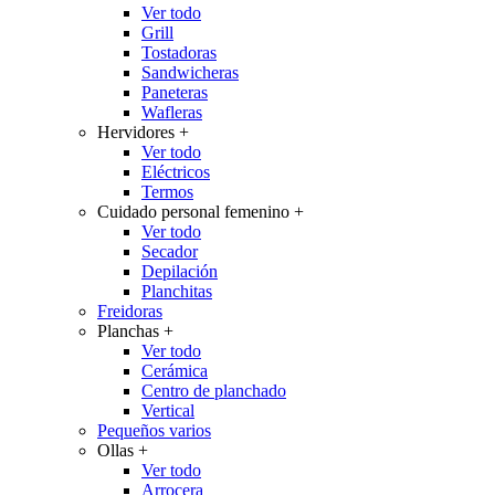
Ver todo
Grill
Tostadoras
Sandwicheras
Paneteras
Wafleras
Hervidores
+
Ver todo
Eléctricos
Termos
Cuidado personal femenino
+
Ver todo
Secador
Depilación
Planchitas
Freidoras
Planchas
+
Ver todo
Cerámica
Centro de planchado
Vertical
Pequeños varios
Ollas
+
Ver todo
Arrocera