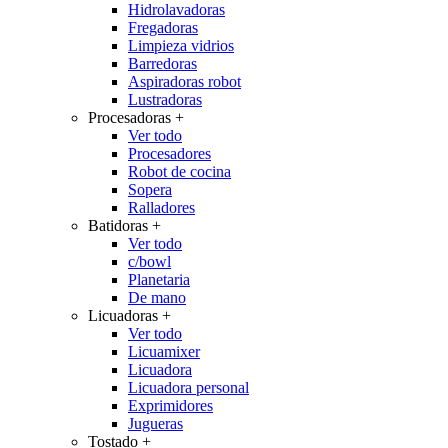
Hidrolavadoras
Fregadoras
Limpieza vidrios
Barredoras
Aspiradoras robot
Lustradoras
Procesadoras
+
Ver todo
Procesadores
Robot de cocina
Sopera
Ralladores
Batidoras
+
Ver todo
c/bowl
Planetaria
De mano
Licuadoras
+
Ver todo
Licuamixer
Licuadora
Licuadora personal
Exprimidores
Jugueras
Tostado
+