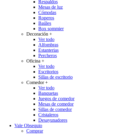
Respaldos
Mesas de luz
Cómodas
Roperos
Baúles
Box sommier
Decoración
+
Ver todo
Alfombras
Estanterias
Percheros
Oficina
+
Ver todo
Escritorios
Sillas de escritorio
Comedor
+
Ver todo
Banquetas
Juegos de comedor
Mesas de comedor
Sillas de comedor
Cristaleros
Desayunadores
Vale Obsequio
Comprar