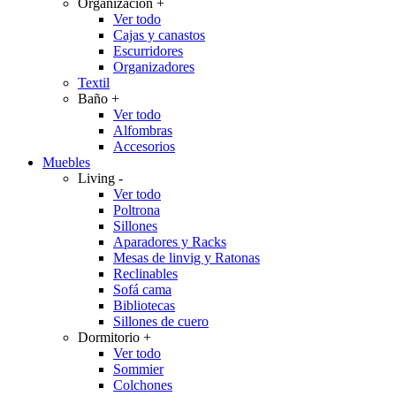
Organización
+
Ver todo
Cajas y canastos
Escurridores
Organizadores
Textil
Baño
+
Ver todo
Alfombras
Accesorios
Muebles
Living
-
Ver todo
Poltrona
Sillones
Aparadores y Racks
Mesas de linvig y Ratonas
Reclinables
Sofá cama
Bibliotecas
Sillones de cuero
Dormitorio
+
Ver todo
Sommier
Colchones