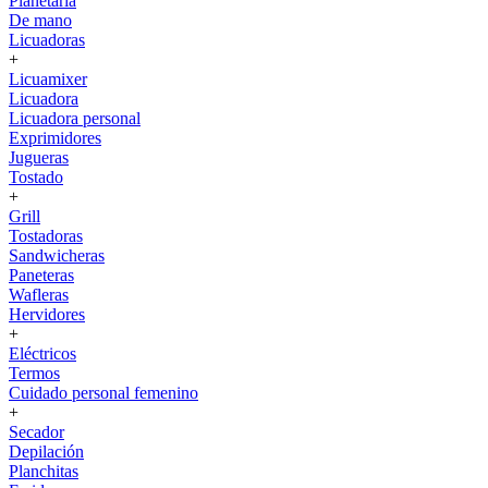
Planetaria
De mano
Licuadoras
+
Licuamixer
Licuadora
Licuadora personal
Exprimidores
Jugueras
Tostado
+
Grill
Tostadoras
Sandwicheras
Paneteras
Wafleras
Hervidores
+
Eléctricos
Termos
Cuidado personal femenino
+
Secador
Depilación
Planchitas