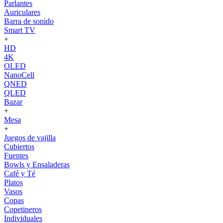
Parlantes
Auriculares
Barra de sonido
Smart TV
+
HD
4K
OLED
NanoCell
QNED
QLED
Bazar
+
Mesa
+
Juegos de vajilla
Cubiertos
Fuentes
Bowls y Ensaladeras
Café y Té
Platos
Vasos
Copas
Copetineros
Individuales