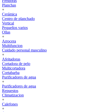
Freidoras
Planchas
+
Cerámica
Centro de planchado
Vertical
Pequeños varios
Ollas
+
Arrocera
Multifuncion
Cuidado personal masculino
+
Afeitadoras
Cortadora de pelo
Multicortadora
Cortabarba
Purificadores de agua
+
Purificadores de agua
Repuestos
Climatizacion
+
Calefones
+