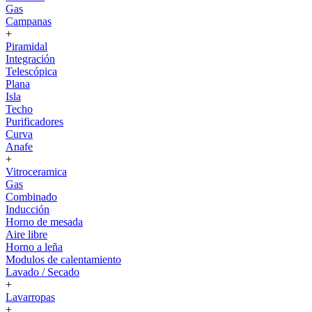
Gas
Campanas
+
Piramidal
Integración
Telescópica
Plana
Isla
Techo
Purificadores
Curva
Anafe
+
Vitroceramica
Gas
Combinado
Inducción
Horno de mesada
Aire libre
Horno a leña
Modulos de calentamiento
Lavado / Secado
+
Lavarropas
+