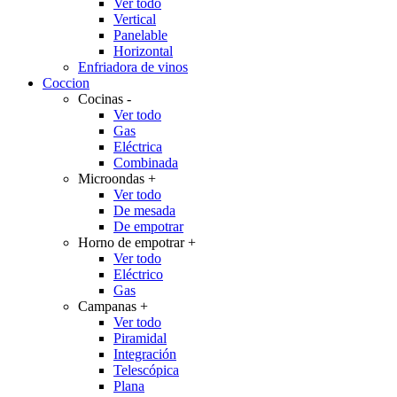
Ver todo
Vertical
Panelable
Horizontal
Enfriadora de vinos
Coccion
Cocinas
-
Ver todo
Gas
Eléctrica
Combinada
Microondas
+
Ver todo
De mesada
De empotrar
Horno de empotrar
+
Ver todo
Eléctrico
Gas
Campanas
+
Ver todo
Piramidal
Integración
Telescópica
Plana