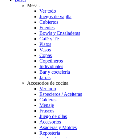
Mesa
-
Ver todo
Juegos de vajilla
Cubiertos
Fuentes
Bowls y Ensaladeras
Café y Té
Platos
Vasos
Copas
Copetineros
Individuales
Bar y coctelería
Jarras
Accesorios de cocina
+
Ver todo
Especieros / Aceiteras
Calderas
Menaje
Frascos
Juego de ollas
Accesorios
Asaderas y Moldes
Repostería