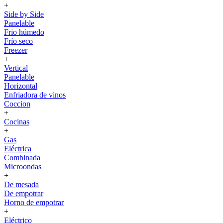
+
Side by Side
Panelable
Frio húmedo
Frío seco
Freezer
+
Vertical
Panelable
Horizontal
Enfriadora de vinos
Coccion
+
Cocinas
+
Gas
Eléctrica
Combinada
Microondas
+
De mesada
De empotrar
Horno de empotrar
+
Eléctrico