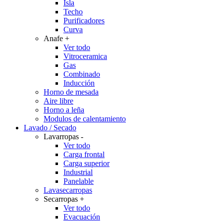
Isla
Techo
Purificadores
Curva
Anafe
+
Ver todo
Vitroceramica
Gas
Combinado
Inducción
Horno de mesada
Aire libre
Horno a leña
Modulos de calentamiento
Lavado / Secado
Lavarropas
-
Ver todo
Carga frontal
Carga superior
Industrial
Panelable
Lavasecarropas
Secarropas
+
Ver todo
Evacuación