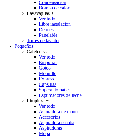
Condensacion
Bomba de calor
Lavavajillas
+
Ver todo
Libre instalacion
De mesa
Panelable
Torres de lavado
Pequeños
Cafeteras
-
Ver todo
Empotrar
Goteo
Molinillo
Express
Capsulas
Superautomatica
Espumadores de leche
Limpieza
+
Ver todo
Aspiradora de mano
Accesorios
Aspiradora escoba
Aspiradoras
Mopa