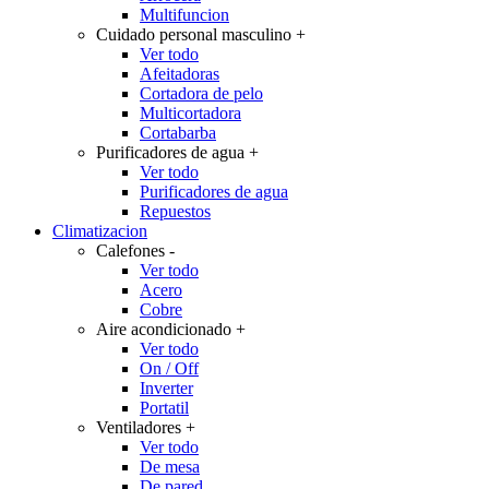
Multifuncion
Cuidado personal masculino
+
Ver todo
Afeitadoras
Cortadora de pelo
Multicortadora
Cortabarba
Purificadores de agua
+
Ver todo
Purificadores de agua
Repuestos
Climatizacion
Calefones
-
Ver todo
Acero
Cobre
Aire acondicionado
+
Ver todo
On / Off
Inverter
Portatil
Ventiladores
+
Ver todo
De mesa
De pared