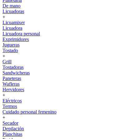
Planetaria
De mano
Licuadoras
+
Licuamixer
Licuadora
Licuadora personal
Exprimidores
Jugueras
Tostado
+
Grill
Tostadoras
Sandwicheras
Paneteras
Wafleras
Hervidores
+
Eléctricos
Termos
Cuidado personal femenino
+
Secador
Depilación
Planchitas