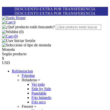
DESCUENTO EXTRA POR TRANSFERENCIA
DESCUENTO EXTRA POR TRANSFERENCIA
0
(
0
)
(0)
Iniciar Sesión
Moneda
Según producto
$
USD
Refrigeracion
Frigobar
Heladeras
+
Ver todo
Side by Side
Panelable
Frio húmedo
Frío seco
Freezer
+