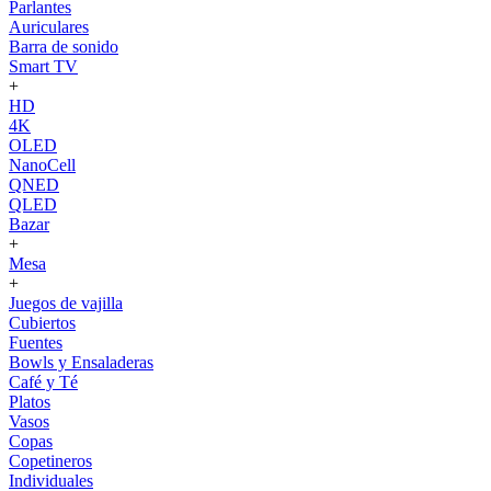
Parlantes
Auriculares
Barra de sonido
Smart TV
+
HD
4K
OLED
NanoCell
QNED
QLED
Bazar
+
Mesa
+
Juegos de vajilla
Cubiertos
Fuentes
Bowls y Ensaladeras
Café y Té
Platos
Vasos
Copas
Copetineros
Individuales