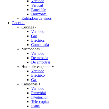
Ver todo
Vertical
Panelable
Horizontal
Enfriadora de vinos
Coccion
Cocinas
-
Ver todo
Gas
Eléctrica
Combinada
Microondas
+
Ver todo
De mesada
De empotrar
Horno de empotrar
+
Ver todo
Eléctrico
Gas
Campanas
+
Ver todo
Piramidal
Integración
Telescópica
Plana