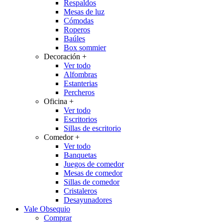
Respaldos
Mesas de luz
Cómodas
Roperos
Baúles
Box sommier
Decoración
+
Ver todo
Alfombras
Estanterias
Percheros
Oficina
+
Ver todo
Escritorios
Sillas de escritorio
Comedor
+
Ver todo
Banquetas
Juegos de comedor
Mesas de comedor
Sillas de comedor
Cristaleros
Desayunadores
Vale Obsequio
Comprar