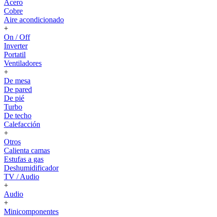
Acero
Cobre
Aire acondicionado
+
On / Off
Inverter
Portatil
Ventiladores
+
De mesa
De pared
De pié
Turbo
De techo
Calefacción
+
Otros
Calienta camas
Estufas a gas
Deshumidificador
TV / Audio
+
Audio
+
Minicomponentes