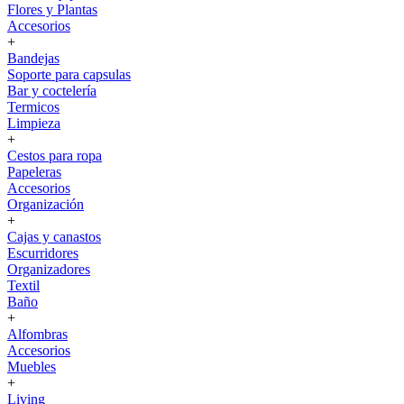
Flores y Plantas
Accesorios
+
Bandejas
Soporte para capsulas
Bar y coctelería
Termicos
Limpieza
+
Cestos para ropa
Papeleras
Accesorios
Organización
+
Cajas y canastos
Escurridores
Organizadores
Textil
Baño
+
Alfombras
Accesorios
Muebles
+
Living