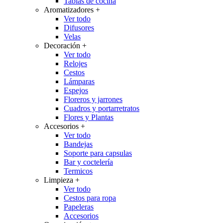
Tablas de cocina
Aromatizadores
+
Ver todo
Difusores
Velas
Decoración
+
Ver todo
Relojes
Cestos
Lámparas
Espejos
Floreros y jarrones
Cuadros y portarretratos
Flores y Plantas
Accesorios
+
Ver todo
Bandejas
Soporte para capsulas
Bar y coctelería
Termicos
Limpieza
+
Ver todo
Cestos para ropa
Papeleras
Accesorios