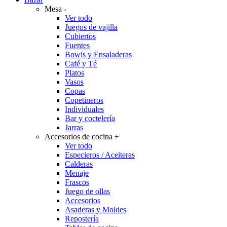
Mesa
-
Ver todo
Juegos de vajilla
Cubiertos
Fuentes
Bowls y Ensaladeras
Café y Té
Platos
Vasos
Copas
Copetineros
Individuales
Bar y coctelería
Jarras
Accesorios de cocina
+
Ver todo
Especieros / Aceiteras
Calderas
Menaje
Frascos
Juego de ollas
Accesorios
Asaderas y Moldes
Repostería