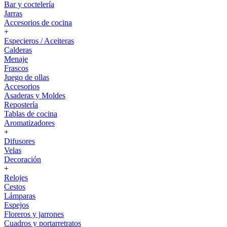
Bar y coctelería
Jarras
Accesorios de cocina
+
Especieros / Aceiteras
Calderas
Menaje
Frascos
Juego de ollas
Accesorios
Asaderas y Moldes
Repostería
Tablas de cocina
Aromatizadores
+
Difusores
Velas
Decoración
+
Relojes
Cestos
Lámparas
Espejos
Floreros y jarrones
Cuadros y portarretratos