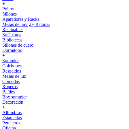
+
Poltrona
Sillones
Aparadores y Racks
Mesas de linvig y Ratonas
Reclinables
Sofá cama
Bibliotecas
Sillones de cuero
Dormitorio
+
Sommier
Colchones
Respaldos
Mesas de luz
Cómodas
Roperos
Baúles
Box sommier
Decoración
+
Alfombras
Estanterias
Percheros
Oficina