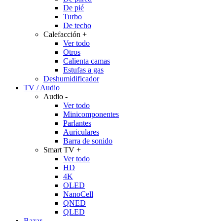
De pié
Turbo
De techo
Calefacción
+
Ver todo
Otros
Calienta camas
Estufas a gas
Deshumidificador
TV / Audio
Audio
-
Ver todo
Minicomponentes
Parlantes
Auriculares
Barra de sonido
Smart TV
+
Ver todo
HD
4K
OLED
NanoCell
QNED
QLED
Bazar