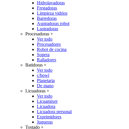
Hidrolavadoras
Fregadoras
Limpieza vidrios
Barredoras
Aspiradoras robot
Lustradoras
Procesadoras
+
Ver todo
Procesadores
Robot de cocina
Sopera
Ralladores
Batidoras
+
Ver todo
c/bowl
Planetaria
De mano
Licuadoras
+
Ver todo
Licuamixer
Licuadora
Licuadora personal
Exprimidores
Jugueras
Tostado
+