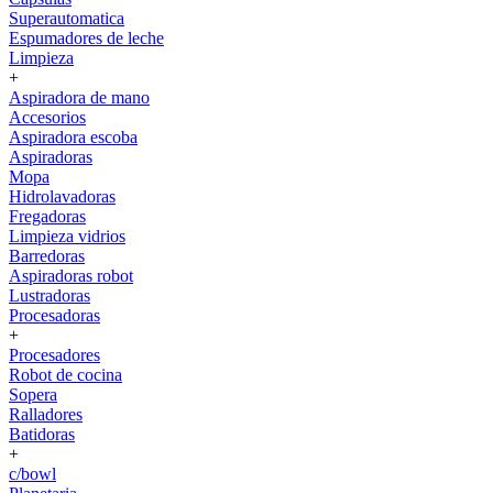
Superautomatica
Espumadores de leche
Limpieza
+
Aspiradora de mano
Accesorios
Aspiradora escoba
Aspiradoras
Mopa
Hidrolavadoras
Fregadoras
Limpieza vidrios
Barredoras
Aspiradoras robot
Lustradoras
Procesadoras
+
Procesadores
Robot de cocina
Sopera
Ralladores
Batidoras
+
c/bowl