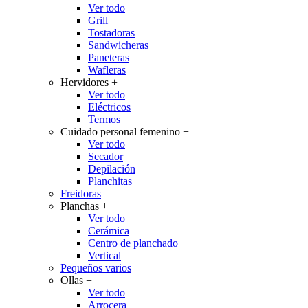
Ver todo
Grill
Tostadoras
Sandwicheras
Paneteras
Wafleras
Hervidores
+
Ver todo
Eléctricos
Termos
Cuidado personal femenino
+
Ver todo
Secador
Depilación
Planchitas
Freidoras
Planchas
+
Ver todo
Cerámica
Centro de planchado
Vertical
Pequeños varios
Ollas
+
Ver todo
Arrocera