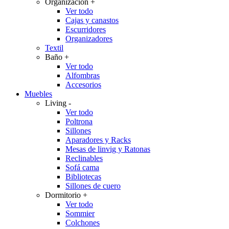
Organización
+
Ver todo
Cajas y canastos
Escurridores
Organizadores
Textil
Baño
+
Ver todo
Alfombras
Accesorios
Muebles
Living
-
Ver todo
Poltrona
Sillones
Aparadores y Racks
Mesas de linvig y Ratonas
Reclinables
Sofá cama
Bibliotecas
Sillones de cuero
Dormitorio
+
Ver todo
Sommier
Colchones