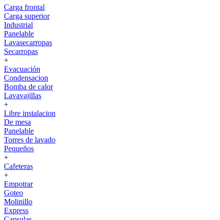
Carga frontal
Carga superior
Industrial
Panelable
Lavasecarropas
Secarropas
+
Evacuación
Condensacion
Bomba de calor
Lavavajillas
+
Libre instalacion
De mesa
Panelable
Torres de lavado
Pequeños
+
Cafeteras
+
Empotrar
Goteo
Molinillo
Express
Capsulas