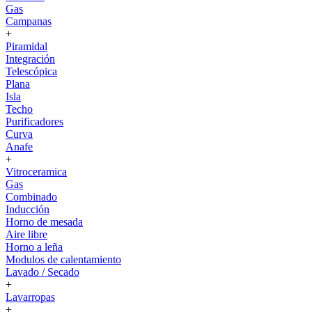
Gas
Campanas
+
Piramidal
Integración
Telescópica
Plana
Isla
Techo
Purificadores
Curva
Anafe
+
Vitroceramica
Gas
Combinado
Inducción
Horno de mesada
Aire libre
Horno a leña
Modulos de calentamiento
Lavado / Secado
+
Lavarropas
+