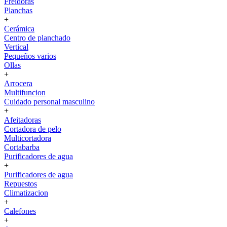
Freidoras
Planchas
+
Cerámica
Centro de planchado
Vertical
Pequeños varios
Ollas
+
Arrocera
Multifuncion
Cuidado personal masculino
+
Afeitadoras
Cortadora de pelo
Multicortadora
Cortabarba
Purificadores de agua
+
Purificadores de agua
Repuestos
Climatizacion
+
Calefones
+