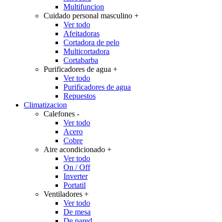
Multifuncion
Cuidado personal masculino
+
Ver todo
Afeitadoras
Cortadora de pelo
Multicortadora
Cortabarba
Purificadores de agua
+
Ver todo
Purificadores de agua
Repuestos
Climatizacion
Calefones
-
Ver todo
Acero
Cobre
Aire acondicionado
+
Ver todo
On / Off
Inverter
Portatil
Ventiladores
+
Ver todo
De mesa
De pared