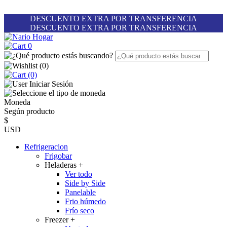
DESCUENTO EXTRA POR TRANSFERENCIA
DESCUENTO EXTRA POR TRANSFERENCIA
0
(
0
)
(0)
Iniciar Sesión
Moneda
Según producto
$
USD
Refrigeracion
Frigobar
Heladeras
+
Ver todo
Side by Side
Panelable
Frio húmedo
Frío seco
Freezer
+