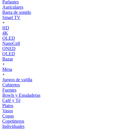
Parlantes
Auriculares
Barra de sonido
Smart TV
+
HD
4K
OLED
NanoCell
QNED
QLED
Bazar
+
Mesa
+
Juegos de vajilla
Cubiertos
Fuentes
Bowls y Ensaladeras
Café y Té
Platos
Vasos
Copas
Copetineros
Individuales