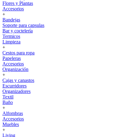
Flores y Plantas
Accesorios
+
Bandejas
Soporte para capsulas
Bar y coctelería
Termicos
Limpieza
+
Cestos para ropa
Papeleras
Accesorios
Organización
+
Cajas y canastos
Escurridores
Organizadores
Textil
Baño
+
Alfombras
Accesorios
Muebles
+
Living