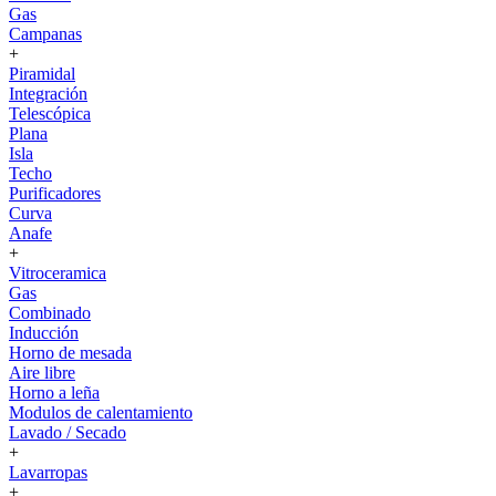
Gas
Campanas
+
Piramidal
Integración
Telescópica
Plana
Isla
Techo
Purificadores
Curva
Anafe
+
Vitroceramica
Gas
Combinado
Inducción
Horno de mesada
Aire libre
Horno a leña
Modulos de calentamiento
Lavado / Secado
+
Lavarropas
+