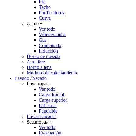
Isla
Techo
Purificadores
Curva
Anafe
+
Ver todo
Vitroceramica
Gas
Combinado
Inducción
Horno de mesada
Aire libre
Horno a leña
Modulos de calentamiento
Lavado / Secado
Lavarropas
-
Ver todo
Carga frontal
Carga superior
Industrial
Panelable
Lavasecarropas
Secarropas
+
Ver todo
Evacuación