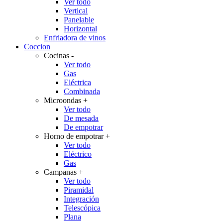
Ver todo
Vertical
Panelable
Horizontal
Enfriadora de vinos
Coccion
Cocinas
-
Ver todo
Gas
Eléctrica
Combinada
Microondas
+
Ver todo
De mesada
De empotrar
Horno de empotrar
+
Ver todo
Eléctrico
Gas
Campanas
+
Ver todo
Piramidal
Integración
Telescópica
Plana