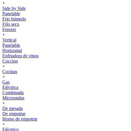
+
Side by Side
Panelable
Frio húmedo
Frío seco
Freezer
+
Vertical
Panelable
Horizontal
Enfriadora de vinos
Coccion
+
Cocinas
+
Gas
Eléctrica
Combinada
Microondas
+
De mesada
De empotrar
Horno de empotrar
+
Eléctrico