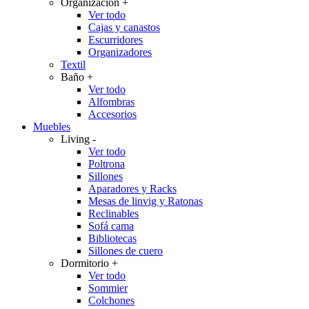
Organización
+
Ver todo
Cajas y canastos
Escurridores
Organizadores
Textil
Baño
+
Ver todo
Alfombras
Accesorios
Muebles
Living
-
Ver todo
Poltrona
Sillones
Aparadores y Racks
Mesas de linvig y Ratonas
Reclinables
Sofá cama
Bibliotecas
Sillones de cuero
Dormitorio
+
Ver todo
Sommier
Colchones