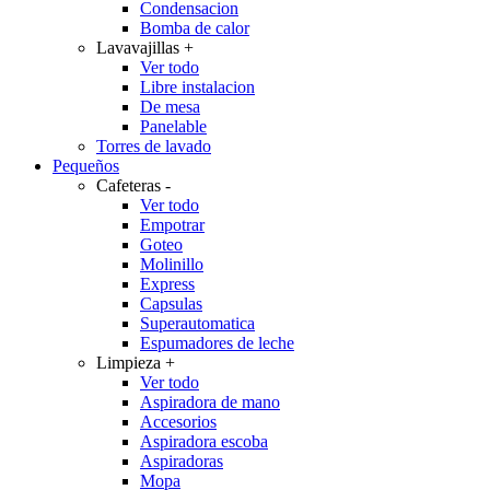
Condensacion
Bomba de calor
Lavavajillas
+
Ver todo
Libre instalacion
De mesa
Panelable
Torres de lavado
Pequeños
Cafeteras
-
Ver todo
Empotrar
Goteo
Molinillo
Express
Capsulas
Superautomatica
Espumadores de leche
Limpieza
+
Ver todo
Aspiradora de mano
Accesorios
Aspiradora escoba
Aspiradoras
Mopa