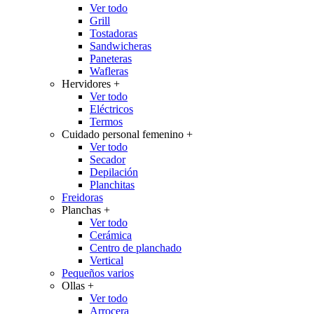
Ver todo
Grill
Tostadoras
Sandwicheras
Paneteras
Wafleras
Hervidores
+
Ver todo
Eléctricos
Termos
Cuidado personal femenino
+
Ver todo
Secador
Depilación
Planchitas
Freidoras
Planchas
+
Ver todo
Cerámica
Centro de planchado
Vertical
Pequeños varios
Ollas
+
Ver todo
Arrocera