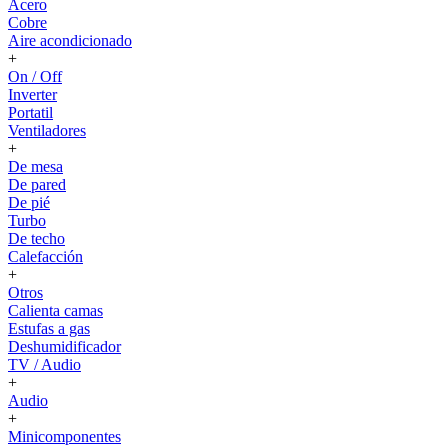
Acero
Cobre
Aire acondicionado
+
On / Off
Inverter
Portatil
Ventiladores
+
De mesa
De pared
De pié
Turbo
De techo
Calefacción
+
Otros
Calienta camas
Estufas a gas
Deshumidificador
TV / Audio
+
Audio
+
Minicomponentes