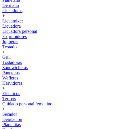
Planetaria
De mano
Licuadoras
+
Licuamixer
Licuadora
Licuadora personal
Exprimidores
Jugueras
Tostado
+
Grill
Tostadoras
Sandwicheras
Paneteras
Wafleras
Hervidores
+
Eléctricos
Termos
Cuidado personal femenino
+
Secador
Depilación
Planchitas