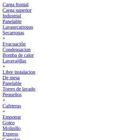
Carga frontal
Carga superior
Industrial
Panelable
Lavasecarropas
Secarropas
+
Evacuación
Condensacion
Bomba de calor
Lavavajillas
+
Libre instalacion
De mesa
Panelable
Torres de lavado
Pequeños
+
Cafeteras
+
Empotrar
Goteo
Molinillo
Express
Capsulas