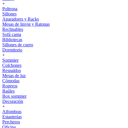
+
Poltrona
Sillones
Aparadores y Racks
Mesas de linvig y Ratonas
Reclinables
Sofá cama
Bibliotecas
Sillones de cuero
Dormitorio
+
Sommier
Colchones
Respaldos
Mesas de luz
Cómodas
Roperos
Baúles
Box sommier
Decoración
+
Alfombras
Estanterias
Percheros
Oficina