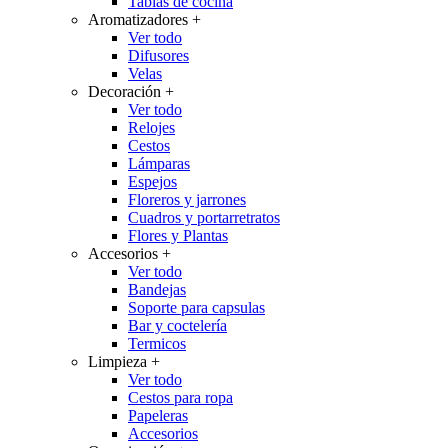
Tablas de cocina
Aromatizadores
+
Ver todo
Difusores
Velas
Decoración
+
Ver todo
Relojes
Cestos
Lámparas
Espejos
Floreros y jarrones
Cuadros y portarretratos
Flores y Plantas
Accesorios
+
Ver todo
Bandejas
Soporte para capsulas
Bar y coctelería
Termicos
Limpieza
+
Ver todo
Cestos para ropa
Papeleras
Accesorios