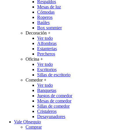
Respaldos
Mesas de luz
Cómodas
Roperos
Baúles
Box sommier
Decoración
+
Ver todo
Alfombras
Estanterias
Percheros
Oficina
+
Ver todo
Escritorios
Sillas de escritorio
Comedor
+
Ver todo
Banquetas
Juegos de comedor
Mesas de comedor
Sillas de comedor
Cristaleros
Desayunadores
Vale Obsequio
Comprar