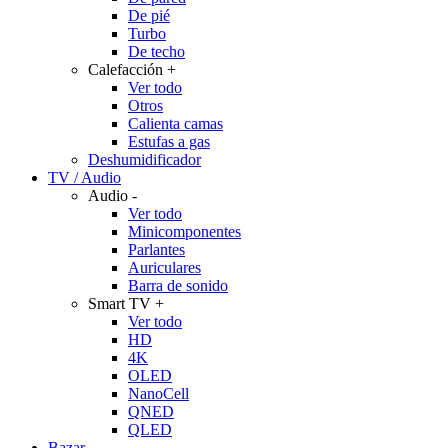
De pié
Turbo
De techo
Calefacción
+
Ver todo
Otros
Calienta camas
Estufas a gas
Deshumidificador
TV / Audio
Audio
-
Ver todo
Minicomponentes
Parlantes
Auriculares
Barra de sonido
Smart TV
+
Ver todo
HD
4K
OLED
NanoCell
QNED
QLED
Bazar