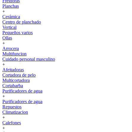
Freidoras
Planchas
+
Cerámica
Centro de planchado
Vertical
Pequeños varios
Ollas
+
Arrocera
Multifuncion
Cuidado personal masculino
+
Afeitadoras
Cortadora de pelo
Multicortadora
Cortabarba
Purificadores de agua
+
Purificadores de agua
Repuestos
Climatizacion
+
Calefones
+