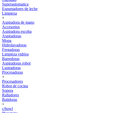
Superautomatica
Espumadores de leche
Limpieza
+
Aspiradora de mano
Accesorios
Aspiradora escoba
Aspiradoras
Mopa
Hidrolavadoras
Fregadoras
Limpieza vidrios
Barredoras
Aspiradoras robot
Lustradoras
Procesadoras
+
Procesadores
Robot de cocina
Sopera
Ralladores
Batidoras
+
c/bowl