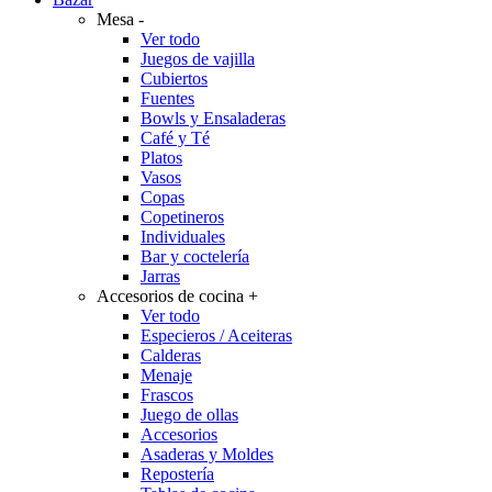
Mesa
-
Ver todo
Juegos de vajilla
Cubiertos
Fuentes
Bowls y Ensaladeras
Café y Té
Platos
Vasos
Copas
Copetineros
Individuales
Bar y coctelería
Jarras
Accesorios de cocina
+
Ver todo
Especieros / Aceiteras
Calderas
Menaje
Frascos
Juego de ollas
Accesorios
Asaderas y Moldes
Repostería