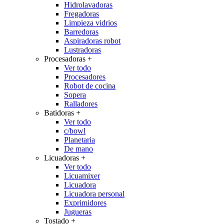
Hidrolavadoras
Fregadoras
Limpieza vidrios
Barredoras
Aspiradoras robot
Lustradoras
Procesadoras
+
Ver todo
Procesadores
Robot de cocina
Sopera
Ralladores
Batidoras
+
Ver todo
c/bowl
Planetaria
De mano
Licuadoras
+
Ver todo
Licuamixer
Licuadora
Licuadora personal
Exprimidores
Jugueras
Tostado
+