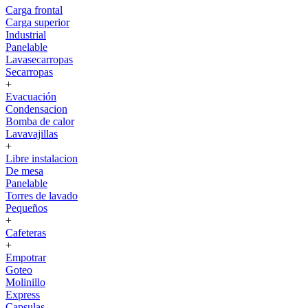
Carga frontal
Carga superior
Industrial
Panelable
Lavasecarropas
Secarropas
+
Evacuación
Condensacion
Bomba de calor
Lavavajillas
+
Libre instalacion
De mesa
Panelable
Torres de lavado
Pequeños
+
Cafeteras
+
Empotrar
Goteo
Molinillo
Express
Capsulas