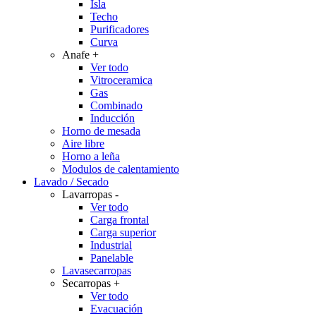
Isla
Techo
Purificadores
Curva
Anafe
+
Ver todo
Vitroceramica
Gas
Combinado
Inducción
Horno de mesada
Aire libre
Horno a leña
Modulos de calentamiento
Lavado / Secado
Lavarropas
-
Ver todo
Carga frontal
Carga superior
Industrial
Panelable
Lavasecarropas
Secarropas
+
Ver todo
Evacuación