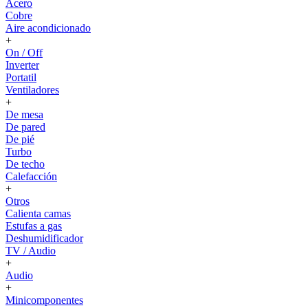
Acero
Cobre
Aire acondicionado
+
On / Off
Inverter
Portatil
Ventiladores
+
De mesa
De pared
De pié
Turbo
De techo
Calefacción
+
Otros
Calienta camas
Estufas a gas
Deshumidificador
TV / Audio
+
Audio
+
Minicomponentes