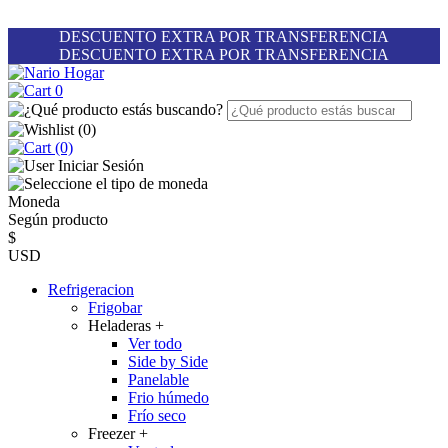
DESCUENTO EXTRA POR TRANSFERENCIA
DESCUENTO EXTRA POR TRANSFERENCIA
0
(
0
)
(0)
Iniciar Sesión
Moneda
Según producto
$
USD
Refrigeracion
Frigobar
Heladeras
+
Ver todo
Side by Side
Panelable
Frio húmedo
Frío seco
Freezer
+