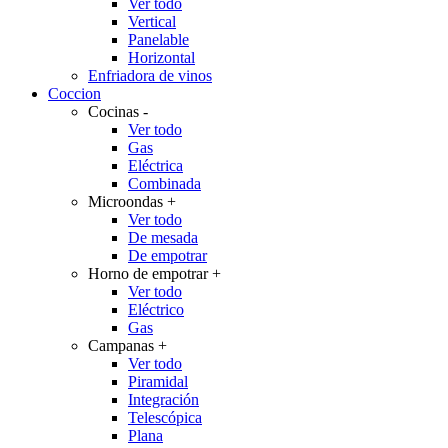
Ver todo
Vertical
Panelable
Horizontal
Enfriadora de vinos
Coccion
Cocinas
-
Ver todo
Gas
Eléctrica
Combinada
Microondas
+
Ver todo
De mesada
De empotrar
Horno de empotrar
+
Ver todo
Eléctrico
Gas
Campanas
+
Ver todo
Piramidal
Integración
Telescópica
Plana