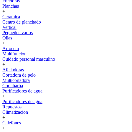
Freidoras
Planchas
+
Cerámica
Centro de planchado
Vertical
Pequeños varios
Ollas
+
Arrocera
Multifuncion
Cuidado personal masculino
+
Afeitadoras
Cortadora de pelo
Multicortadora
Cortabarba
Purificadores de agua
+
Purificadores de agua
Repuestos
Climatizacion
+
Calefones
+