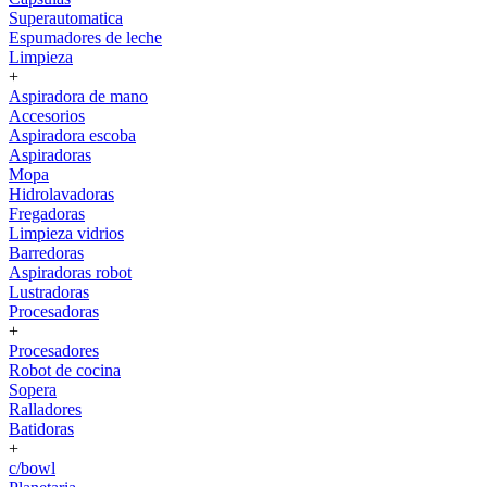
Superautomatica
Espumadores de leche
Limpieza
+
Aspiradora de mano
Accesorios
Aspiradora escoba
Aspiradoras
Mopa
Hidrolavadoras
Fregadoras
Limpieza vidrios
Barredoras
Aspiradoras robot
Lustradoras
Procesadoras
+
Procesadores
Robot de cocina
Sopera
Ralladores
Batidoras
+
c/bowl