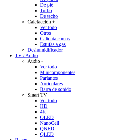
De pié
Turbo
De techo
Calefacción
+
Ver todo
Otros
Calienta camas
Estufas a gas
Deshumidificador
TV / Audio
Audio
-
Ver todo
Minicomponentes
Parlantes
Auriculares
Barra de sonido
Smart TV
+
Ver todo
HD
4K
OLED
NanoCell
QNED
QLED
Bazar