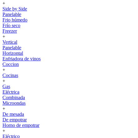
+
Side by Side
Panelable
Frio húmedo
Frío seco
Freezer
+
Vertical
Panelable
Horizontal
Enfriadora de vinos
Coccion
+
Cocinas
+
Gas
Eléctrica
Combinada
Microondas
+
De mesada
De empotrar
Horno de empotrar
+
Eléctrico