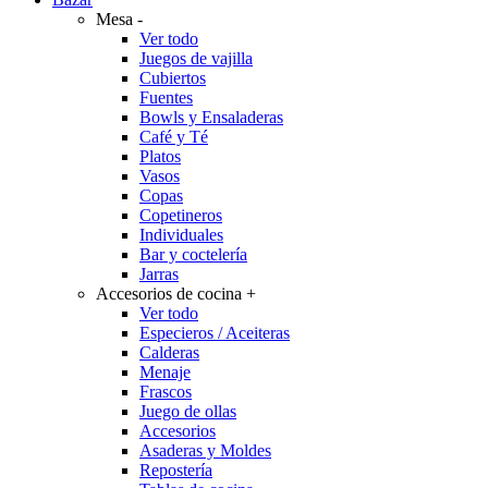
Mesa
-
Ver todo
Juegos de vajilla
Cubiertos
Fuentes
Bowls y Ensaladeras
Café y Té
Platos
Vasos
Copas
Copetineros
Individuales
Bar y coctelería
Jarras
Accesorios de cocina
+
Ver todo
Especieros / Aceiteras
Calderas
Menaje
Frascos
Juego de ollas
Accesorios
Asaderas y Moldes
Repostería