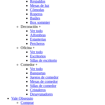
Respaldos
Mesas de luz
Cómodas
Roperos
Baúles
Box sommier
Decoración
+
Ver todo
Alfombras
Estanterias
Percheros
Oficina
+
Ver todo
Escritorios
Sillas de escritorio
Comedor
+
Ver todo
Banquetas
Juegos de comedor
Mesas de comedor
Sillas de comedor
Cristaleros
Desayunadores
Vale Obsequio
Comprar