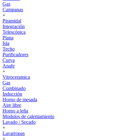
Gas
Campanas
+
Piramidal
Integración
Telescópica
Plana
Isla
Techo
Purificadores
Curva
Anafe
+
Vitroceramica
Gas
Combinado
Inducción
Horno de mesada
Aire libre
Horno a leña
Modulos de calentamiento
Lavado / Secado
+
Lavarropas
+