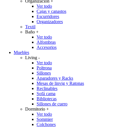
Organización
+
Ver todo
Cajas y canastos
Escurridores
Organizadores
Textil
Baño
+
Ver todo
Alfombras
Accesorios
Muebles
Living
-
Ver todo
Poltrona
Sillones
Aparadores y Racks
Mesas de linvig y Ratonas
Reclinables
Sofá cama
Bibliotecas
Sillones de cuero
Dormitorio
+
Ver todo
Sommier
Colchones