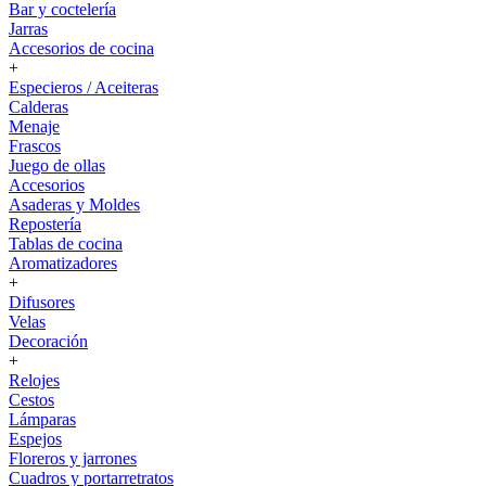
Bar y coctelería
Jarras
Accesorios de cocina
+
Especieros / Aceiteras
Calderas
Menaje
Frascos
Juego de ollas
Accesorios
Asaderas y Moldes
Repostería
Tablas de cocina
Aromatizadores
+
Difusores
Velas
Decoración
+
Relojes
Cestos
Lámparas
Espejos
Floreros y jarrones
Cuadros y portarretratos