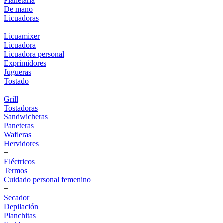
Planetaria
De mano
Licuadoras
+
Licuamixer
Licuadora
Licuadora personal
Exprimidores
Jugueras
Tostado
+
Grill
Tostadoras
Sandwicheras
Paneteras
Wafleras
Hervidores
+
Eléctricos
Termos
Cuidado personal femenino
+
Secador
Depilación
Planchitas