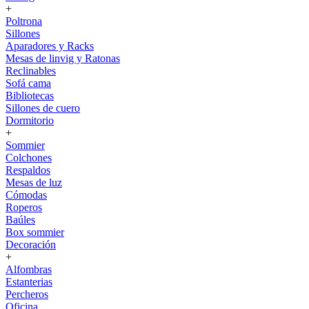
+
Poltrona
Sillones
Aparadores y Racks
Mesas de linvig y Ratonas
Reclinables
Sofá cama
Bibliotecas
Sillones de cuero
Dormitorio
+
Sommier
Colchones
Respaldos
Mesas de luz
Cómodas
Roperos
Baúles
Box sommier
Decoración
+
Alfombras
Estanterias
Percheros
Oficina