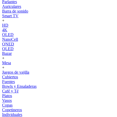
Parlantes
Auriculares
Barra de sonido
Smart TV
+
HD
4K
OLED
NanoCell
QNED
QLED
Bazar
+
Mesa
+
Juegos de vajilla
Cubiertos
Fuentes
Bowls y Ensaladeras
Café y Té
Platos
Vasos
Copas
Copetineros
Individuales