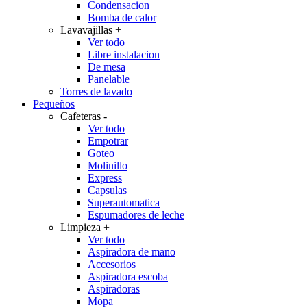
Condensacion
Bomba de calor
Lavavajillas
+
Ver todo
Libre instalacion
De mesa
Panelable
Torres de lavado
Pequeños
Cafeteras
-
Ver todo
Empotrar
Goteo
Molinillo
Express
Capsulas
Superautomatica
Espumadores de leche
Limpieza
+
Ver todo
Aspiradora de mano
Accesorios
Aspiradora escoba
Aspiradoras
Mopa