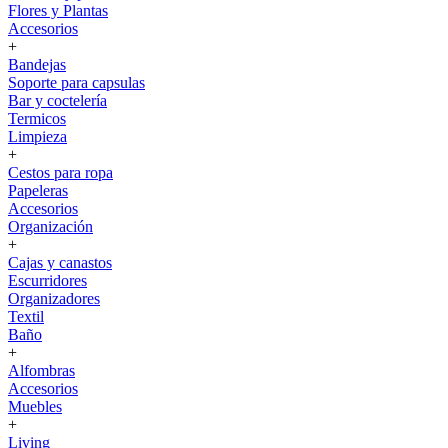
Flores y Plantas
Accesorios
+
Bandejas
Soporte para capsulas
Bar y coctelería
Termicos
Limpieza
+
Cestos para ropa
Papeleras
Accesorios
Organización
+
Cajas y canastos
Escurridores
Organizadores
Textil
Baño
+
Alfombras
Accesorios
Muebles
+
Living