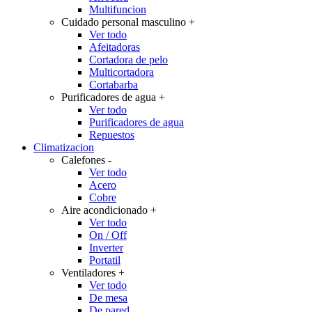
Multifuncion
Cuidado personal masculino
+
Ver todo
Afeitadoras
Cortadora de pelo
Multicortadora
Cortabarba
Purificadores de agua
+
Ver todo
Purificadores de agua
Repuestos
Climatizacion
Calefones
-
Ver todo
Acero
Cobre
Aire acondicionado
+
Ver todo
On / Off
Inverter
Portatil
Ventiladores
+
Ver todo
De mesa
De pared