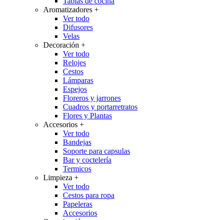
Tablas de cocina
Aromatizadores
+
Ver todo
Difusores
Velas
Decoración
+
Ver todo
Relojes
Cestos
Lámparas
Espejos
Floreros y jarrones
Cuadros y portarretratos
Flores y Plantas
Accesorios
+
Ver todo
Bandejas
Soporte para capsulas
Bar y coctelería
Termicos
Limpieza
+
Ver todo
Cestos para ropa
Papeleras
Accesorios