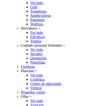
Ver todo
Grill
Tostadoras
Sandwicheras
Paneteras
Wafleras
Hervidores
+
Ver todo
Eléctricos
Termos
Cuidado personal femenino
+
Ver todo
Secador
Depilación
Planchitas
Freidoras
Planchas
+
Ver todo
Cerámica
Centro de planchado
Vertical
Pequeños varios
Ollas
+
Ver todo
Arrocera