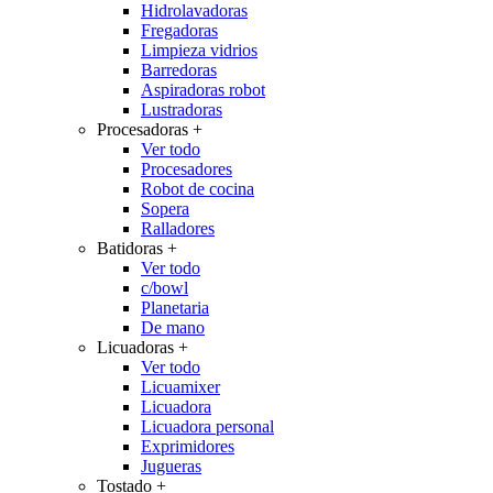
Hidrolavadoras
Fregadoras
Limpieza vidrios
Barredoras
Aspiradoras robot
Lustradoras
Procesadoras
+
Ver todo
Procesadores
Robot de cocina
Sopera
Ralladores
Batidoras
+
Ver todo
c/bowl
Planetaria
De mano
Licuadoras
+
Ver todo
Licuamixer
Licuadora
Licuadora personal
Exprimidores
Jugueras
Tostado
+